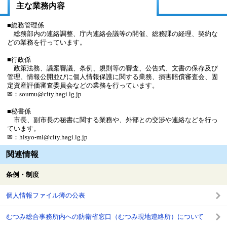
主な業務内容
■総務管理係
総務部内の連絡調整、庁内連絡会議等の開催、総務課の経理、契約な
どの業務を行っています。
■行政係
政策法務、議案審議、条例、規則等の審査、公告式、文書の保存及び
管理、情報公開並びに個人情報保護に関する業務、損害賠償審査会、固
定資産評価審査委員会などの業務を行っています。
✉：soumu@city.hagi.lg.jp
■秘書係
市長、副市長の秘書に関する業務や、外部との交渉や連絡などを行っ
ています。
✉：hisyo-ml@city.hagi.lg.jp
関連情報
条例・制度
個人情報ファイル簿の公表
むつみ総合事務所内への防衛省窓口（むつみ現地連絡所）について