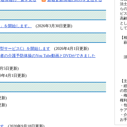
法
ら
ビ
高
と
」を開始します。
(2026年3月30日更新)
し
【
萩
萩
型サービスC）を開始します
(2026年4月1日更新)
（
介護予防体操のYou Tube動画とDVDができました
須
萩
年2月5日更新)
（
009年4月1日更新)
【
・総
の
・権
更新)
権
更新)
・包
ケ
・介
お
す
(2020年9月18日更新)