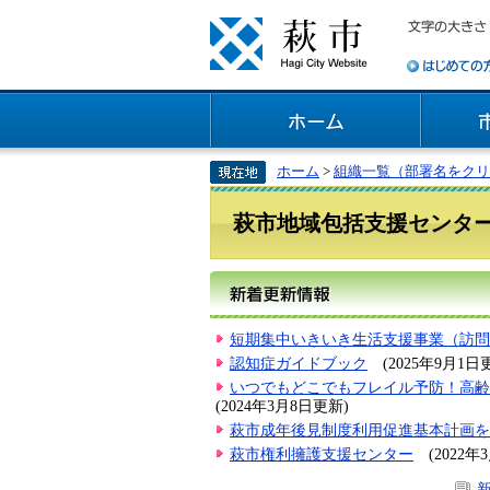
ホーム
>
組織一覧（部署名をクリ
萩市地域包括支援センタ
短期集中いきいき生活支援事業（訪問
認知症ガイドブック
(2025年9月1日
いつでもどこでもフレイル予防！高齢者の
(2024年3月8日更新)
萩市成年後見制度利用促進基本計画を
萩市権利擁護支援センター
(2022