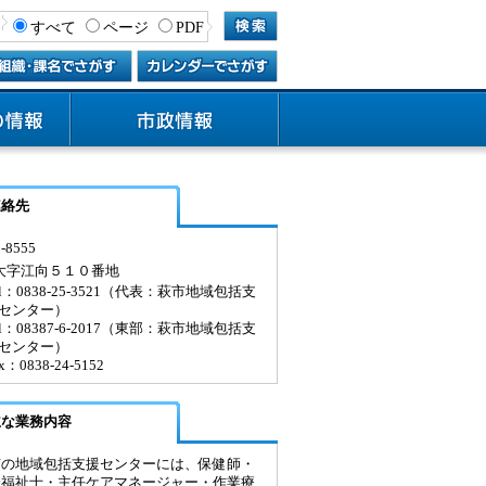
すべて
ページ
PDF
連絡先
-8555
大字江向５１０番地
el：0838-25-3521（代表：萩市地域包括支
センター）
el：08387-6-2017（東部：萩市地域包括支
センター）
x：0838-24-5152
主な業務内容
市の地域包括支援センターには、保健師・
会福祉士・主任ケアマネージャー・作業療