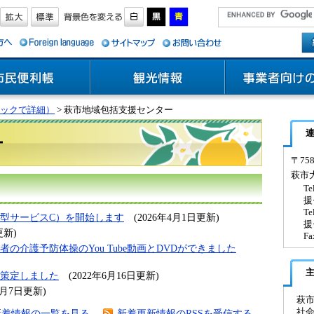
ックで詳細）
> 萩市地域包括支援センター
ー
〒758
萩市
T
援
T
型サービスC）を開始します
(2026年4月1日更新)
援
更新)
Fa
介護予防体操のYou Tube動画とDVDができました
策定しました
(2022年6月16日更新)
年3月7日更新)
萩
社
新着情報の一覧を見る
新着更新情報のRSSを受信する