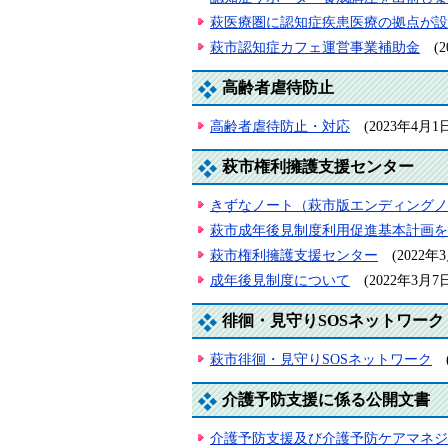
萩医療圏に認知症疾患医療の拠点が設
萩市認知症カフェ運営事業補助金
(
高齢者虐待防止
高齢者虐待防止・対応
(2023年4月
萩市権利擁護支援センター
きずなノート（萩市版エンディングノ
萩市成年後見制度利用促進基本計画を
萩市権利擁護支援センター
(2022
成年後見制度について
(2022年3月
徘徊・見守りSOSネットワーク
萩市徘徊・見守りSOSネットワーク
介護予防支援に係る公開文書
介護予防支援及び介護予防ケアマネジ