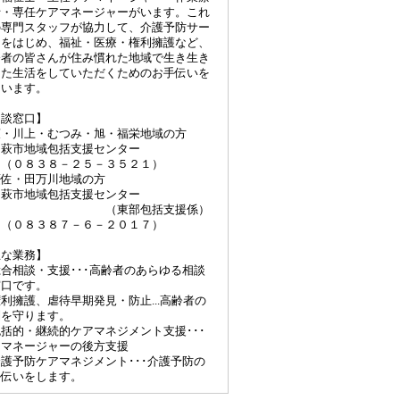
士・専任ケアマネージャーがいます。これ
の専門スタッフが協力して、介護予防サー
スをはじめ、福祉・医療・権利擁護など、
齢者の皆さんが住み慣れた地域で生き生き
した生活をしていただくためのお手伝いを
ています。
相談窓口】
・川上・むつみ・旭・福栄地域の方
市地域包括支援センター
０８３８－２５－３５２１）
佐・田万川地域の方
市地域包括支援センター
（東部包括支援係）
０８３８７－６－２０１７）
主な業務】
合相談・支援･･･高齢者のあらゆる相談
窓口です。
利擁護、虐待早期発見・防止...高齢者の
利を守ります。
括的・継続的ケアマネジメント支援･･･
アマネージャーの後方支援
護予防ケアマネジメント･･･介護予防の
手伝いをします。