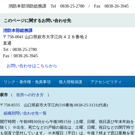
消防本部消防総務課 Tel 0838-25-2780 / Fax 0838-26-3945
このページに関するお問い合わせ先
消防本部総務課
〒758-0041 山口県萩市大字江向４２８番地２
直通
Tel：0838-25-2780
Fax：0838-26-3945
お問い合わせはこちらから
リンク・著作権・免責事項
個人情報保護
アクセシビリティ
萩市
（
役所への行き方
）
〒758-8555 山口県萩市大字江向510番地
0838-25-3131(代表)
組織別問い合わせ先一覧
開庁時間：午前8時30分から午後5時15分（土曜、日曜、祝日及び年末年始を
除く）
※出生、死亡などの戸籍の届出は、土曜、日曜、祝日などの閉庁時で
も宿直で受付しています。
※木曜日（平日）は、午後７時まで窓口業務を実