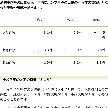
消防車両等の出動状況 ※消防ポンプ車等の出動のうち非火災扱いとな
った事案や警戒を除きます。
令和７年
令和６年
増減
火災件数
３１件
２６件
+ ５
件
救急件数
３，５８８件
３，５００件
+ ８８件
救助件数
１９件
３２件
- １３件
令和７年の火災の特徴（３１件）
令和７年中の火災件数は３１件（前年２６件）で、火災種別ごとの
件数は、建物火災が１２件、林野火災が３件、車両火災が１件、その他
火災が１５件です。
主な出火原因は、火入れ（たき火）が８件、放火・放火の疑いが５