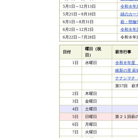
5月1日～12月13日
令和８年
5月21日～9月18日
緑のカー
6月1日～8月31日
萩・明倫
6月2日～12月2日
令和８年
6月22日～7月28日
令和８年
曜日（祝
日付
萩市行事
日）
1日
水曜日
令和８年度
維新の里 
ナナシマチ（
第57回 
2日
木曜日
3日
金曜日
4日
土曜日
5日
日曜日
第２１回萩
6日
月曜日
7日
火曜日