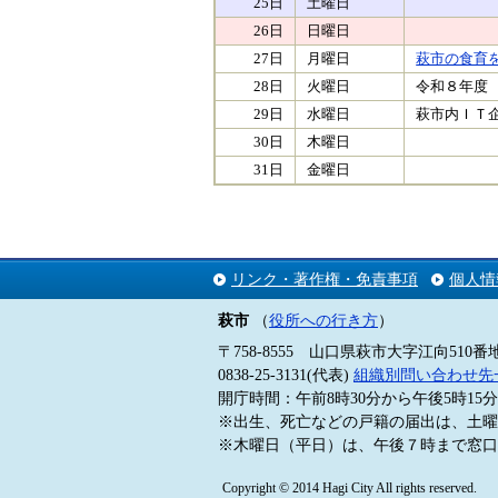
25日
土曜日
26日
日曜日
27日
月曜日
萩市の食育
28日
火曜日
令和８年度 
29日
水曜日
萩市内ＩＴ
30日
木曜日
31日
金曜日
リンク・著作権・免責事項
個人情
萩市
（
役所への行き方
）
〒758-8555 山口県萩市大字江向510番
0838-25-3131(代表)
組織別問い合わせ先
開庁時間：午前8時30分から午後5時1
※出生、死亡などの戸籍の届出は、土曜
※木曜日（平日）は、午後７時まで窓口
Copyright © 2014 Hagi City All rights reserved.