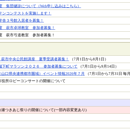
度 集団健診について（Web申し込みはこちら）
テンコンテストを実施します！
学舎３号館入居者を募集！
度 萩市卓球教室 参加者募集！
度 萩市弓道教室 参加者募集！
 萩市中央公民館講座 夏季受講者募集！
（7月1日から8月1日）
萩城下町マラソン２０２６ 参加者募集について
（7月1日から9月14日）
山口県央連携都市圏域）イベント情報2026年７月
（7月1日から7月31日 毎月
萩市役所ロビーコンサートの開催について
の瀬つきあじ祭りの開催について(一部内容変更あり)