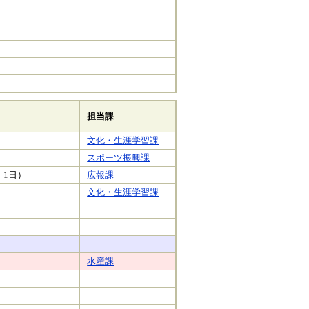
担当課
文化・生涯学習課
スポーツ振興課
 1日）
広報課
文化・生涯学習課
水産課