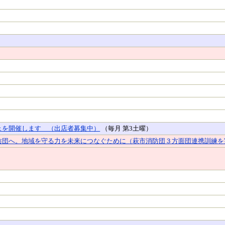
ェを開催します （出店者募集中）
（毎月 第3土曜）
防団へ。地域を守る力を未来につなぐために（萩市消防団３方面団連携訓練を