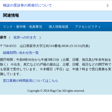
検診の受診券の再発行について
関連情報
リンク・著作権・免責事項
個人情報保護
アクセシビリティ
萩市
（
役所への行き方
）
〒758-8555 山口県萩市大字江向510番地
0838-25-3131(代表)
組織別問い合わせ先一覧
開庁時間：午前8時30分から午後5時15分（土曜、日曜、祝日及び年末年始を
除く）
※出生、死亡などの戸籍の届出は、土曜、日曜、祝日などの閉庁時で
も宿直で受付しています。
※木曜日（平日）は、午後７時まで窓口業務を実
施しています。
窓口業務の時間延長についてはこちら
Copyright © 2014 Hagi City All rights reserved.