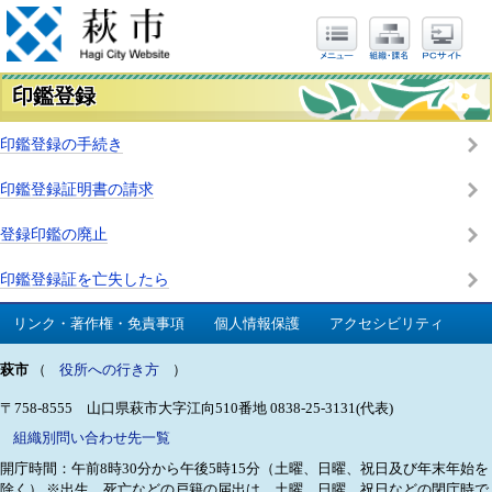
印鑑登録
印鑑登録の手続き
印鑑登録証明書の請求
登録印鑑の廃止
印鑑登録証を亡失したら
リンク・著作権・免責事項
個人情報保護
アクセシビリティ
萩市
（
役所への行き方
）
〒758-8555 山口県萩市大字江向510番地
0838-25-3131(代表)
組織別問い合わせ先一覧
開庁時間：午前8時30分から午後5時15分（土曜、日曜、祝日及び年末年始を
除く）
※出生、死亡などの戸籍の届出は、土曜、日曜、祝日などの閉庁時で