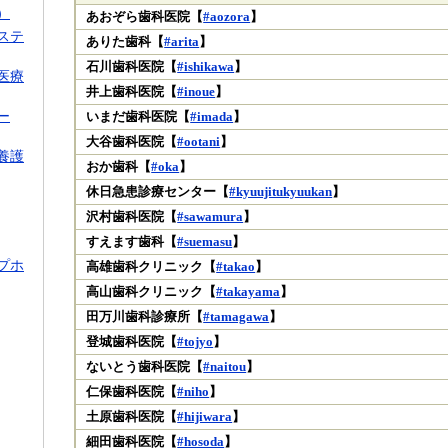
）
あおぞら歯科医院【
#aozora
】
ステ
ありた歯科【
#arita
】
石川歯科医院【
#ishikawa
】
医療
井上歯科医院【
#inoue
】
ー
いまだ歯科医院【
#imada
】
大谷歯科医院【
#ootani
】
養護
おか歯科【
#oka
】
休日急患診療センター【
#kyuujitukyuukan
】
沢村歯科医院【
#sawamura
】
すえます歯科【
#suemasu
】
プホ
高雄歯科クリニック【
#takao
】
高山歯科クリニック【
#takayama
】
田万川歯科診療所【
#tamagawa
】
登城歯科医院【
#tojyo
】
ないとう歯科医院【
#naitou
】
仁保歯科医院【
#niho
】
土原歯科医院【
#hijiwara
】
細田歯科医院【
#hosoda
】