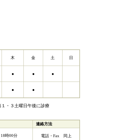
木
金
土
日
●
●
●
●
●
第１・３土曜日午後に診療
連絡方法
18時00分
電話・Fax 同上