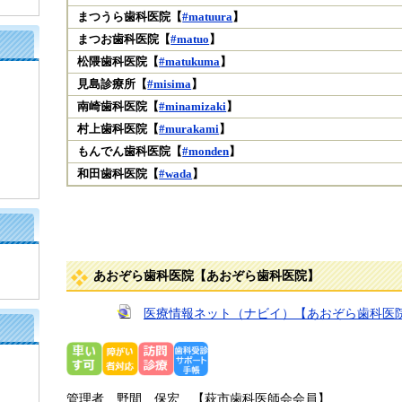
まつうら歯科医院【
#matuura
】
まつお歯科医院【
#matuo
】
松隈歯科医院【
#matukuma
】
見島診療所【
#misima
】
南崎歯科医院【
#minamizaki
】
村上歯科医院【
#murakami
】
もんでん歯科医院【
#monden
】
和田歯科医院【
#wada
】
あおぞら歯科医院【あおぞら歯科医院】
医療情報ネット（ナビイ）【あおぞら歯科医
管理者 野間 保宏​ 【萩市歯科医師会会員】