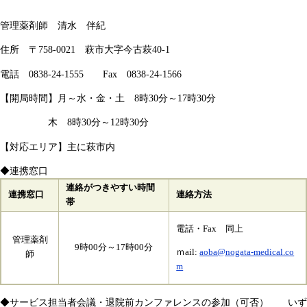
管理薬剤師 清水 伴紀
住所 〒758-0021 萩市大字今古萩40-1
電話 0838-24-1555 Fax 0838-24-1566​
【開局時間】月～水・金・土 8時30分～17時30分
木 8時30分～12時30分
【対応エリア】主に萩市内
◆連携窓口
連絡がつきやすい時間
連携窓口
連絡方法
帯
電話・Fax 同上
管理薬剤
9時00分～17時00分
ｍail:
aoba@nogata-medical.co
師
m
◆サービス担当者会議・退院前カンファレンスの参加（可否） いず