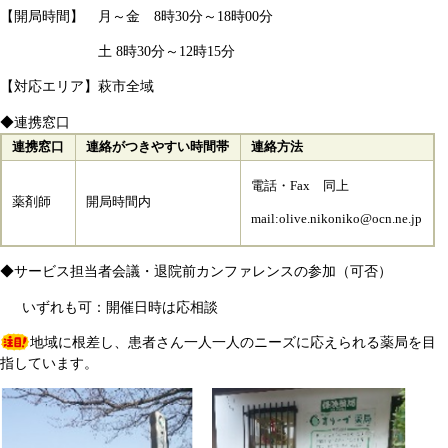
【開局時間】
月～金 8時30分～18時00分
土 8時30分～12時15分
【対応エリア】萩市全域
◆連携窓口
連携窓口
連絡がつきやすい時間帯
連絡方法
電話・Fax 同上
開局時間内
薬剤師
mail:olive.nikoniko@ocn.ne.jp
◆サービス担当者会議・退院前カンファレンスの参加（可否）
いずれも可：開催日時は応相談
地域に根差し、患者さん一人一人のニーズに応えられる薬局を目
指しています。