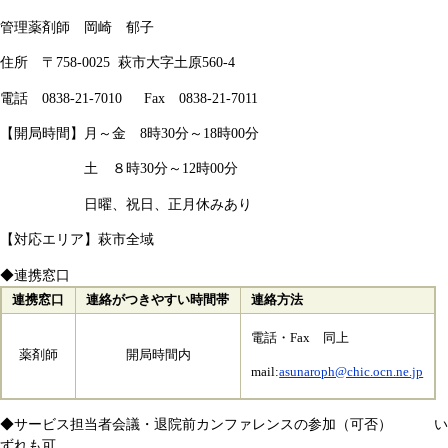
管理薬剤師 岡崎 郁子
住所 〒758-0025 萩市大字土原560-4
電話 0838-21-7010 Fax 0838-21-7011​
【開局時間】月～金 8時30分～18時00分
土 ８時30分～12時00分
日曜、祝日、正月休みあり
【対応エリア】萩市全域
◆連携窓口
連携窓口
連絡がつきやすい時間帯
連絡方法
電話・Fax 同上
薬剤師
開局時間内
mail:
asunaroph@chic.ocn.ne.jp
◆サービス担当者会議・退院前カンファレンスの参加（可否） い
ずれも可