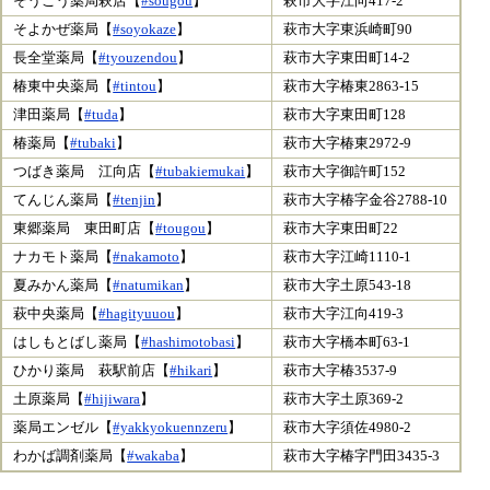
そうごう薬局萩店【
#sougou
】
萩市大字江向417-2
そよかぜ薬局【
#soyokaze
】
萩市大字東浜崎町90
長全堂薬局【
#tyouzendou
】
萩市大字東田町14-2
椿東中央薬局【
#tintou
】
萩市大字椿東2863-15
津田薬局【
#tuda
】
萩市大字東田町128
椿薬局【
#tubaki
】
萩市大字椿東2972-9
つばき薬局 江向店【
#tubakiemukai
】
萩市大字御許町152
てんじん薬局【
#tenjin
】
萩市大字椿字金谷2788-10
東郷薬局 東田町店【
#tougou
】
萩市大字東田町22
ナカモト薬局【
#nakamoto
】
萩市大字江崎1110-1
夏みかん薬局【
#natumikan
】
萩市大字土原543-18
萩中央薬局【
#hagityuuou
】
萩市大字江向419-3
はしもとばし薬局【
#hashimotobasi
】
萩市大字橋本町63-1
ひかり薬局 萩駅前店【
#hikari
】
萩市大字椿3537-9
土原薬局【
#hijiwara
】
萩市大字土原369-2
薬局エンゼル【
#yakkyokuennzeru
】
萩市大字須佐4980-2
わかば調剤薬局【
#wakaba
】
萩市大字椿字門田3435-3