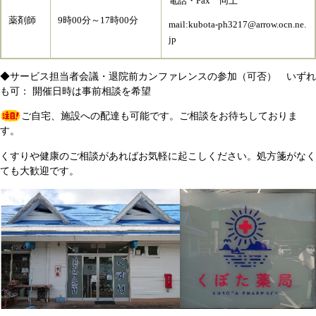
電話・Fax 同上
薬剤師
9時00分～17時00分
mail:kubota-ph3217@arrow.ocn.ne.
jp
◆サービス担当者会議・退院前カンファレンスの参加（可否） いずれ
も可： 開催日時は事前相談を希望
ご自宅、施設への配達も可能です。ご相談をお待ちしておりま
す。
くすりや健康のご相談があればお気軽に起こしください。処方箋がなく
ても大歓迎です。