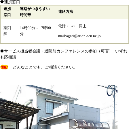
◆連携窓口
連携
連絡がつきやすい
連絡方法
窓口
時間帯
電話・Fax 同上
薬剤
14時00分～17時00
師
分
mail:agari@arion.ocn.ne.jp
◆サービス担当者会議・退院前カンファレンスの参加（可否） いずれ
も応相談
どんなことでも、ご相談ください。