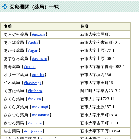
医療機関（薬局）一覧
名称
住所
あおぞら薬局【
#aozora
】
萩市大字塩屋町8
あおば薬局【
#aoba
】
萩市大字今古萩町40-1
あがり薬局【
#agari
】
萩市大字土原272-1
あすなろ薬局【
#asunaro
】
萩市大字土原560-4
青海薬局【
#oumi
】
萩市大字椿字青海4082-4
オリーブ薬局【
#ori-bu
】
萩市大字堀内236
柏木薬局【
#kasiwagi
】
萩市大字東田町96
くぼた薬局【
#kubota
】
阿武町大字奈古2313-2
さくら薬局【
#sakura
】
萩市大井字1723-11
さくらぎ薬局【
#sakuragi
】
萩市大字土原357-1
ささむら薬局【
#sasamura
】
萩市大字東田町18-４
さむろ薬局【
#samuro
】
萩市大字吉田町51-11
杉山薬局【
#sugiyama
】
萩市大字下田万1335-1