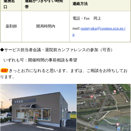
連携窓
連絡がつきやすい時間
連絡方法
口
帯
電話・Fax 同上
薬剤師
開局時間内
mail:
oumiyaku@cosmos.ocn.ne.j
p
◆サービス担当者会議・退院前カンファレンスの参加（可否）
いずれも可：開催時間の事前相談を希望
きっとお力になれると思います。まずは、ご相談をお待ちしてお
ります。