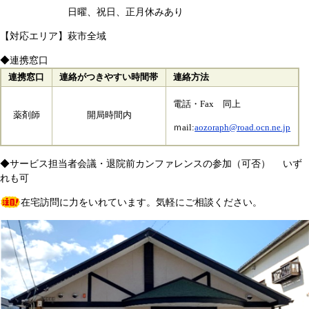
日曜、祝日、正月休みあり
【対応エリア】​萩市全域
◆連携窓口
連携窓口
連絡がつきやすい時間帯
連絡方法
電話・Fax 同上
薬剤師
開局時間内
ｍail:
aozoraph@road.ocn.ne.jp
◆サービス担当者会議・退院前カンファレンスの参加（可否） いず
れも可
在宅訪問に力をいれています。気軽にご相談ください。