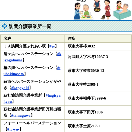
訪問介護事業所一覧
名称
住所
ＪＡ訪問介護ふれあい萩【
#ja
】
萩市大字椿3032
清ヶ浜ヘルパーステーション【
#k
阿武町大字木与10037-3
iyogahama
】
椿の郷ヘルパーステーション【
#t
萩市大字椿東6030-13
ubakinosato
】
萩市ヘルパーステーションかがや
萩市大字椿2398-1
き【
#kagayaki
】
萩社協訪問介護事業所【
#hagisya
萩市大字福井下3999-6
kyou
】
萩社協訪問介護事業所田万川出張
萩市大字下田万1036
所【
#tamagawa
】
フォーユーヘルパーステーション
萩市大字土原217-1
【
#fo-yu-
】