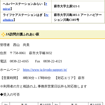
ヘルパーステーションみらい【
#
萩市大字土原521-1
mirai
】
ライフケアステーションはぎ【
#r
萩市大字川島385-1 アートハビテー
aihukea
】
ション川島C105号
JA訪問介護ふれあい萩
管理者 西山 尚美
住所 〒758-0061 萩市大字椿3032
電話 0838-22-4165 Fax 0838-22-4121
ホームページ
https://www.ja-kyodo-support.jp/
【営業時間】 8時30分～17時00分 【対応エリア】 萩市
※利用者の方と相談の上､事務所営業日以外も対応致します
◆受入の可否