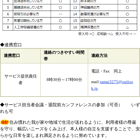
◆連携窓口
連絡のつきやすい時間
連携窓口
連絡方法
帯
電話・Fax 同上
サービス提供責任
8時30分～17時00分
mail:
tamai3275@outloo
者
k.jp
◆サービス担当者会議・退院前カンファレンスの参加（可否） いず
れも可
住み慣れた我が家や地域で生活が送れるように、利用者様の尊厳
を守り、幅広いニーズをくみ上げ、本人様の自立を支援することで、安
らかな日常を楽しまれ満足されるように努めています。