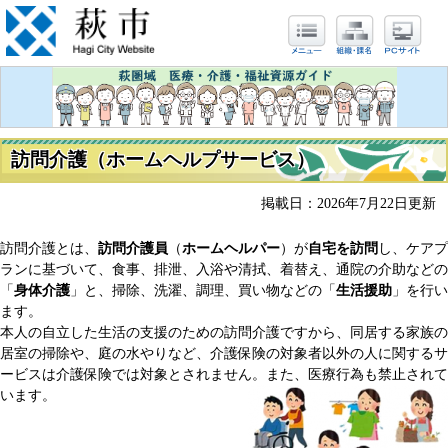
訪問介護（ホームヘルプサービス）
掲載日：2026年7月22日更新
訪問介護とは、
訪問介護員
（
ホームヘルパー
）が
自宅を訪問
し、ケアプ
ランに基づいて、食事、排泄、入浴や清拭、着替え、通院の介助などの
「
身体介護
」と、掃除、洗濯、調理、買い物などの「
生活援助
」を行い
ます。
本人の自立した生活の支援のための訪問介護ですから、同居する家族の
居室の掃除や、庭の水やりなど、介護保険の対象者以外の人に関するサ
ービスは介護保険では対象とされません。また、医療行為も禁止されて
います。