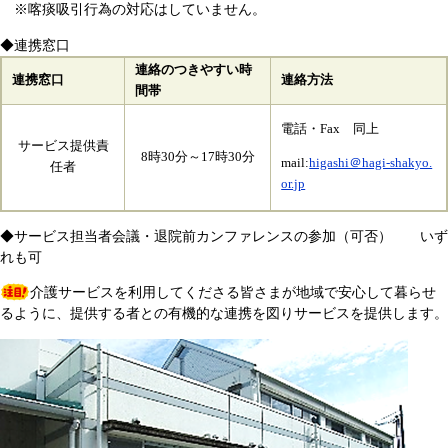
※喀痰吸引行為の対応はしていません。
◆連携窓口
連絡のつきやすい時
連携窓口
連絡方法
間帯
電話・Fax 同上
サービス提供責
8時30分～17時30分
mail:
higashi＠hagi-shakyo.
任者
or.jp
◆サービス担当者会議・退院前カンファレンスの参加（可否） いず
れも可
介護サービスを利用してくださる皆さまが地域で安心して暮らせ
るように、提供する者との有機的な連携を図りサービスを提供します。