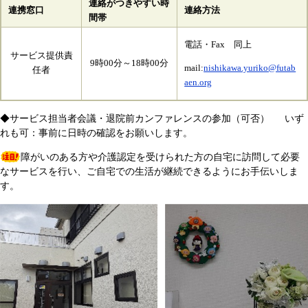
連絡がつきやすい時
連携窓口
連絡方法
間帯
電話・Fax 同上
サービス提供責
9時00分～18時00分
mail:
nishikawa.yuriko@futab
任者
aen.org
◆サービス担当者会議・退院前カンファレンスの参加（可否） いず
れも可：事前に日時の確認をお願いします。
障がいのある方や介護認定を受けられた方の自宅に訪問して必要
なサービスを行い、ご自宅での生活が継続できるようにお手伝いしま
す。​