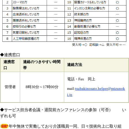
◆連携窓口
連携窓
連絡のつきやすい時間
連絡方法
口
帯
電話・Fax 同上
管理者
8時30分～17時00分
mail:
tsubakinosato.helper@mizunok
i.jp
◆サービス担当者会議・退院前カンファレンスの参加（可否） い
ずれも可
年中無休で実働しており介護職員一同、日々技術向上に取り組