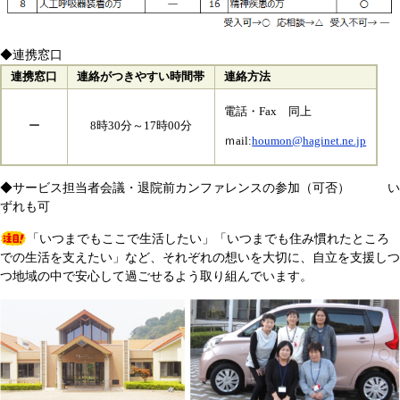
◆連携窓口
連携窓口
連絡がつきやすい時間帯
連絡方法
電話・Fax 同上
ー
8時30分～17時00分
ｍail:
houmon@haginet.ne.jp
◆サービス担当者会議・退院前カンファレンスの参加（可否） い
ずれも可
「いつまでもここで生活したい」「いつまでも住み慣れたところ
での生活を支えたい」など、それぞれの想いを大切に、自立を支援しつ
つ地域の中で安心して過ごせるよう取り組んでいます。