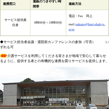
連絡のつきやすい時
連携窓口
連絡方法
間帯
電話・Fax 同上
サービス提供責
8時00分～18時00分
mail:
nakano@hagi-shakyo.
任者
or.jp
◆サービス担当者会議・退院前カンファレンスの参加（可否） い
ずれも可
介護サービスを利用してくださる皆さまが地域で安心して暮らせ
るように、提供する者との有機的な連携を図りサービスを提供します。