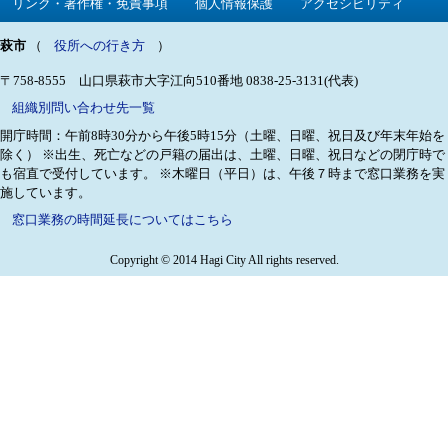
リンク・著作権・免責事項
個人情報保護
アクセシビリティ
萩市
（
役所への行き方
）
〒758-8555 山口県萩市大字江向510番地
0838-25-3131(代表)
組織別問い合わせ先一覧
開庁時間：午前8時30分から午後5時15分（土曜、日曜、祝日及び年末年始を
除く）
※出生、死亡などの戸籍の届出は、土曜、日曜、祝日などの閉庁時で
も宿直で受付しています。
※木曜日（平日）は、午後７時まで窓口業務を実
施しています。
窓口業務の時間延長についてはこちら
Copyright © 2014 Hagi City All rights reserved.