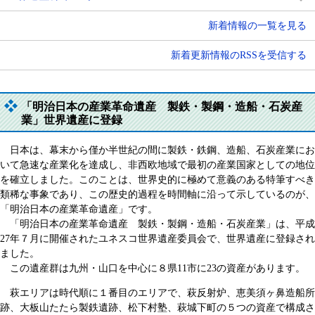
新着情報の一覧を見る
新着更新情報のRSSを受信する
「明治日本の産業革命遺産 製鉄・製鋼・造船・石炭産
業」世界遺産に登録
日本は、幕末から僅か半世紀の間に製鉄・鉄鋼、造船、石炭産業にお
いて急速な産業化を達成し、非西欧地域で最初の産業国家としての地位
を確立しました。このことは、世界史的に極めて意義のある特筆すべき
類稀な事象であり、この歴史的過程を時間軸に沿って示しているのが、
「明治日本の産業革命遺産」です。
「明治日本の産業革命遺産 製鉄・製鋼・造船・石炭産業」は、平成
27年７月に開催されたユネスコ世界遺産委員会で、世界遺産に登録され
ました。
この遺産群は九州・山口を中心に８県11市に23の資産があります。
萩エリアは時代順に１番目のエリアで、萩反射炉、恵美須ヶ鼻造船所
跡、大板山たたら製鉄遺跡、松下村塾、萩城下町の５つの資産で構成さ