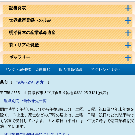
記者発表
世界遺産登録への歩み
明治日本の産業革命遺産
萩エリアの資産
ギャラリー
リンク・著作権・免責事項
個人情報保護
アクセシビリティ
萩市
（
役所への行き方
）
〒758-8555 山口県萩市大字江向510番地
0838-25-3131(代表)
組織別問い合わせ先一覧
開庁時間：午前8時30分から午後5時15分（土曜、日曜、祝日及び年末年始を
除く）
※出生、死亡などの戸籍の届出は、土曜、日曜、祝日などの閉庁時で
も宿直で受付しています。
※木曜日（平日）は、午後７時まで窓口業務を実
施しています。
窓口業務の時間延長についてはこちら