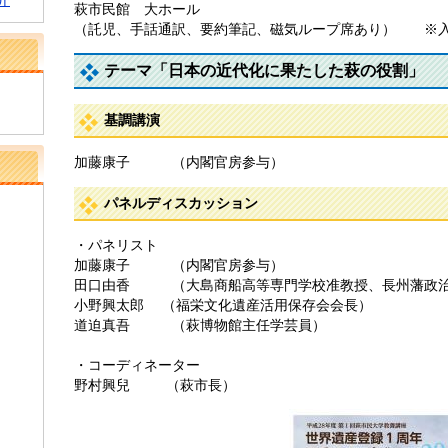
介
萩市民館 大ホール
（託児、手話通訳、要約筆記、磁気ループ席あり） ※
テーマ「日本の近代化に果たした萩の役割」
基調講演
加藤康子 （内閣官房参与）
パネルディスカッション
・パネリスト
加藤康子 （内閣官房参与）
田口由香 （大島商船高等専門学校准教授、長州藩政
小野興太郎 （福栄文化遺産活用保存会会長）
道迫真吾 （萩博物館主任学芸員）
・コーディネーター
野村興兒 （萩市長）