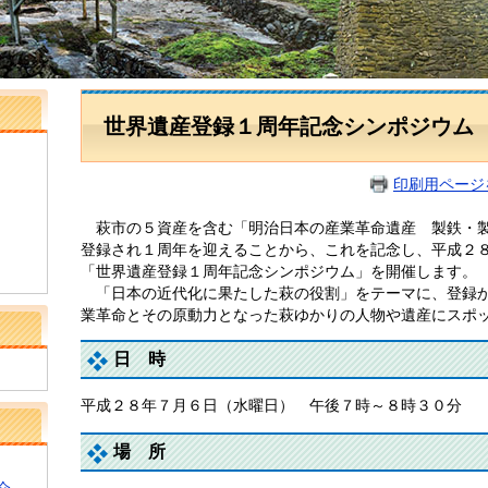
世界遺産登録１周年記念シンポジウム
印刷用ページ
萩市の５資産を含む「明治日本の産業革命遺産 製鉄・製
登録され１周年を迎えることから、これを記念し、平成２８
「世界遺産登録１周年記念シンポジウム」を開催します。
「日本の近代化に果たした萩の役割」をテーマに、登録か
業革命とその原動力となった萩ゆかりの人物や遺産にスポ
日 時
平成２８年７月６日（水曜日） 午後７時～８時３０分
場 所