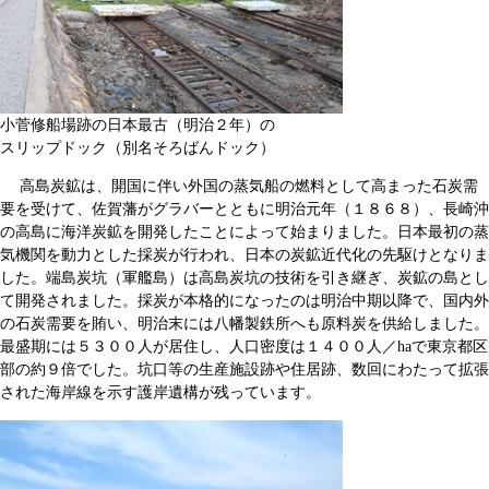
小菅修船場跡の日本最古（明治２年）の
スリップドック（別名そろばんドック）
高島炭鉱は、開国に伴い外国の蒸気船の燃料として高まった石炭需
要を受けて、佐賀藩がグラバーとともに明治元年（１８６８）、長崎沖
の高島に海洋炭鉱を開発したことによって始まりました。日本最初の蒸
気機関を動力とした採炭が行われ、日本の炭鉱近代化の先駆けとなりま
した。端島炭坑（軍艦島）は高島炭坑の技術を引き継ぎ、炭鉱の島とし
て開発されました。採炭が本格的になったのは明治中期以降で、国内外
の石炭需要を賄い、明治末には八幡製鉄所へも原料炭を供給しました。
最盛期には５３００人が居住し、人口密度は１４００人／haで東京都区
部の約９倍でした。坑口等の生産施設跡や住居跡、数回にわたって拡張
された海岸線を示す護岸遺構が残っています。