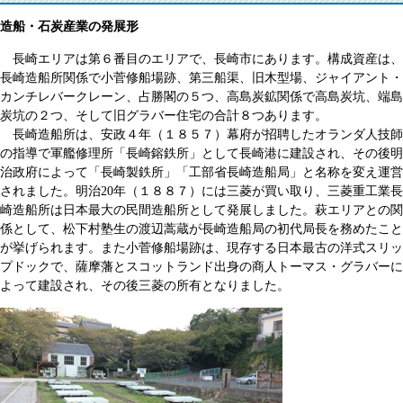
造船・石炭産業の発展形
長崎エリアは第６番目のエリアで、長崎市にあります。構成資産は、
長崎造船所関係で小菅修船場跡、第三船渠、旧木型場、ジャイアント・
カンチレバークレーン、占勝閣の５つ、高島炭鉱関係で高島炭坑、端島
炭坑の２つ、そして旧グラバー住宅の合計８つあります。
長崎造船所は、安政４年（１８５７）幕府が招聘したオランダ人技師
の指導で軍艦修理所「長崎鎔鉄所」として長崎港に建設され、その後明
治政府によって「長崎製鉄所」「工部省長崎造船局」と名称を変え運営
されました。明治20年（１８８７）には三菱が買い取り、三菱重工業長
崎造船所は日本最大の民間造船所として発展しました。萩エリアとの関
係として、松下村塾生の渡辺蒿蔵が長崎造船局の初代局長を務めたこと
が挙げられます。また小菅修船場跡は、現存する日本最古の洋式スリッ
プドックで、薩摩藩とスコットランド出身の商人トーマス・グラバーに
よって建設され、その後三菱の所有となりました。