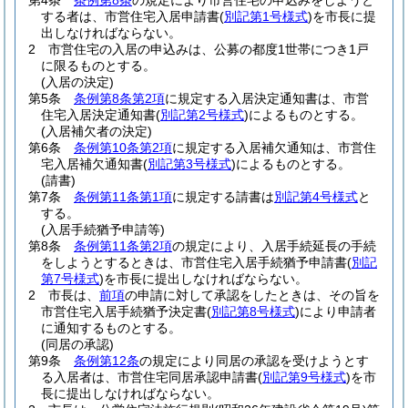
第4条
条例第8条
の規定により市営住宅の申込みをしようと
する者は、市営住宅入居申請書
(
別記第1号様式
)
を市長に提
出しなければならない。
2
市営住宅の入居の申込みは、公募の都度1世帯につき1戸
に限るものとする。
(入居の決定)
第5条
条例第8条第2項
に規定する入居決定通知書は、市営
住宅入居決定通知書
(
別記第2号様式
)
によるものとする。
(入居補欠者の決定)
第6条
条例第10条第2項
に規定する入居補欠通知は、市営住
宅入居補欠通知書
(
別記第3号様式
)
によるものとする。
(請書)
第7条
条例第11条第1項
に規定する請書は
別記第4号様式
と
する。
(入居手続猶予申請等)
第8条
条例第11条第2項
の規定により、入居手続延長の手続
をしようとするときは、市営住宅入居手続猶予申請書
(
別記
第7号様式
)
を市長に提出しなければならない。
2
市長は、
前項
の申請に対して承認をしたときは、その旨を
市営住宅入居手続猶予決定書
(
別記第8号様式
)
により申請者
に通知するものとする。
(同居の承認)
第9条
条例第12条
の規定により同居の承認を受けようとす
る入居者は、市営住宅同居承認申請書
(
別記第9号様式
)
を市
長に提出しなければならない。