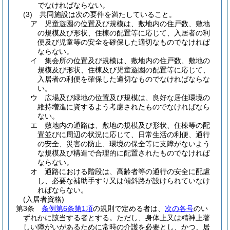
でなければならない。
(3)
共同施設は次の要件を満たしていること。
ア
児童遊園の位置及び規模は、敷地内の住戸数、敷地
の規模及び形状、住棟の配置等に応じて、入居者の利
便及び児童等の安全を確保した適切なものでなければ
ならない。
イ
集会所の位置及び規模は、敷地内の住戸数、敷地の
規模及び形状、住棟及び児童遊園の配置等に応じて、
入居者の利便を確保した適切なものでなければならな
い。
ウ
広場及び緑地の位置及び規模は、良好な居住環境の
維持増進に資するよう考慮されたものでなければなら
ない。
エ
敷地内の通路は、敷地の規模及び形状、住棟等の配
置並びに周辺の状況に応じて、日常生活の利便、通行
の安全、災害の防止、環境の保全等に支障がないよう
な規模及び構造で合理的に配置されたものでなければ
ならない。
オ
通路における階段は、高齢者等の通行の安全に配慮
し、必要な補助手すり又は傾斜路が設けられていなけ
ればならない。
(入居者資格)
第3条
条例第6条第1項
の規則で定める者は、
次の各号
のい
ずれかに該当する者とする。
ただし、身体上又は精神上著
しい障がいがあるために常時の介護を必要とし、かつ、居