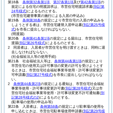
第18条
条例第32条第1項
、
第37条第1項
及び
第42条第1項
の
規定による住宅の明渡請求は、市営住宅明渡請求書
(
別記第
24号様式
)
によるものとする。
(市営住宅建替事業の施行による入居の申込み)
第19条
条例第38条
の規定により市営住宅の入居の申込みを
しようとする者は、市営住宅建替入居申込書
(
別記第25号様
式
)
を市長に提出しなければならない。
(明渡届)
第20条
条例第41条第1項
の規定による届出は、市営住宅明
渡届
(
別記第26号様式
)
によるものとする。
2
同居者は、入居者が市営住宅を明け渡すときは、同時に退
去しなければならない。
(社会福祉法人等の使用手続)
第21条
社会福祉法人等は、
条例第44条第1項
の規定により
市営住宅の使用又は許可事項の変更の許可を受けようとす
るときは、市営住宅社会福祉事業等使用・許可事項変更許
可申請書
(
別記第27号様式
)
を市長に提出しなければならな
い。
2
条例第44条第2項
の規定による通知は、市営住宅社会福祉
事業等使用・許可事項変更許可書
(
別記第28号様式
)
又は市
営住宅社会福祉事業等使用・許可事項変更不許可通知書
(
別
記第28号様式の2
)
によるものとする。
(駐車場の使用の申込み等)
第22条
入居者は、
条例第58条
の規定により駐車場の使用を
申し込むときは、市営住宅駐車場使用申請書
(
別記第29号様