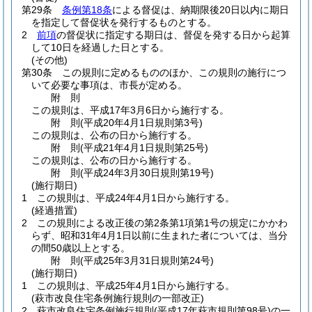
第29条
条例第18条
による督促は、納期限後20日以内に期日
を指定して督促状を発行するものとする。
2
前項
の督促状に指定する期日は、督促を発する日から起算
して10日を経過した日とする。
(その他)
第30条
この規則に定めるもののほか、この規則の施行につ
いて必要な事項は、市長が定める。
附
則
この規則は、平成17年3月6日から施行する。
附
則
(平成20年4月1日
規則第3号)
この規則は、公布の日から施行する。
附
則
(平成21年4月1日
規則第25号)
この規則は、公布の日から施行する。
附
則
(平成24年3月30日
規則第19号)
(施行期日)
1
この規則は、平成24年4月1日から施行する。
(経過措置)
2
この規則による改正後の第2条第1項第1号の規定にかかわ
らず、昭和31年4月1日以前に生まれた者については、当分
の間50歳以上とする。
附
則
(平成25年3月31日
規則第24号)
(施行期日)
1
この規則は、平成25年4月1日から施行する。
(萩市改良住宅条例施行規則の一部改正)
2
萩市改良住宅条例施行規則
(平成17年萩市規則第98号)
の一