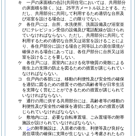
キ
一戸の床面積の合計
(共同住宅においては、共用部分
の床面積を除く。)
は、25平方メートル以上とする。
た
だし、共用部分に共同して利用するため適切な台所及
び浴室を設ける場合は、この限りでない。
ク
各住戸には、台所、水洗便所、洗面設備及び浴室並
びにテレビジョン受信の設備及び電話配線が設けられ
ていなければならない。
ただし、共用部分に共同して
利用するための適切な台所又は浴室を設けることによ
り、各住戸部分に設ける場合と同等以上の居住環境が
確保される場合にあっては、各住戸部分に台所又は浴
室を設けることを要しない。
ケ
各住戸には、居室内における化学物質の発散による
衛生上の支障の防止を図るための措置が講じられてい
なければならない。
コ
住戸内の各部には、移動の利便性及び安全性の確保
を適切に図るための措置その他の高齢者等が日常生活
を支障なく営むことができるための措置が講じられて
いなければならない。
サ
通行の用に供する共用部分には、高齢者等の移動の
利便性及び安全性の確保を適切に図るための措置が講
じられていなければならない。
シ
敷地内には、必要な自転車置場、ごみ置場等の附帯
施設が設けられていなければならない。
ス
シ
の附帯施設は、入居者の衛生、利便等及び良好な
居住環境の確保に支障が生じないよう考慮されたもの