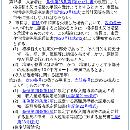
第16条
入居者は、
条例第28条第1項ただし書
の規定により
模様替え又は増築の承認を受けようとするときは、市営住
宅増築等承認申請書
(
別記第20号様式
)
に設計図等を添えて
市長に提出しなければならない。
2
市長は、
前項
の申請書を受理した場合において、
次の各号
のいずれかに該当すると認めるときは、模様替え又は増築
を承認するものとする。
この場合において、市長は、市営
住宅増築等承認通知書
(
第20号様式の2
)
により通知するもの
とする。
(1)
模様替えが住宅の一部分であって、その目的を変更せ
ず、柱、壁、床、屋根等に損傷を与えず、かつ、原状回
復が容易に行われるものであるとき。
(2)
増築が物置又は居室で、かつ、増築しようとする部分
の延床面積が10.0平方メートル未満であるとき。
(収入超過者等に関する認定等)
第17条
次の各号
に掲げる事項は、
当該各号
に定める様式に
より行うものとする。
(1)
条例第29条第1項
に規定する収入超過者の認定の通
知 収入超過者認定通知書
(
別記第21号様式
)
(2)
条例第29条第2項
に規定する高額所得者の認定の通
知 高額所得者認定通知書
(
別記第22号様式
)
(3)
条例第29条第3項
に規定する収入超過者等の認定に対
する意見の申出 収入超過者等認定に対する意見書
(
別記
第23号様式
)
(住宅明渡請求)