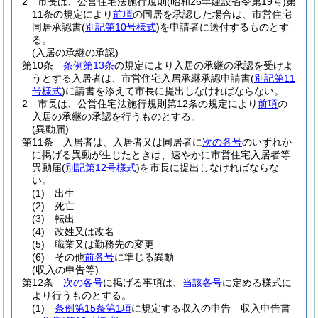
2
市長は、公営住宅法施行規則
(昭和26年建設省令第19号)
第
11条の規定により
前項
の同居を承認した場合は、市営住宅
同居承認書
(
別記第10号様式
)
を申請者に送付するものとす
る。
(入居の承継の承認)
第10条
条例第13条
の規定により入居の承継の承認を受けよ
うとする入居者は、市営住宅入居承継承認申請書
(
別記第11
号様式
)
に請書を添えて市長に提出しなければならない。
2
市長は、公営住宅法施行規則第12条の規定により
前項
の
入居の承継の承認を行うものとする。
(異動届)
第11条
入居者は、入居者又は同居者に
次の各号
のいずれか
に掲げる異動が生じたときは、速やかに市営住宅入居者等
異動届
(
別記第12号様式
)
を市長に提出しなければならな
い。
(1)
出生
(2)
死亡
(3)
転出
(4)
改姓又は改名
(5)
職業又は勤務先の変更
(6)
その他
前各号
に準じる異動
(収入の申告等)
第12条
次の各号
に掲げる事項は、
当該各号
に定める様式に
より行うものとする。
(1)
条例第15条第1項
に規定する収入の申告 収入申告書