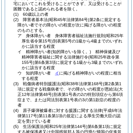
宅においてこれを受けることができず、又は受けることが
困難であると認められる者を除く。
(1)
60歳以上の者
(2)
障害者基本法
(昭和45年法律第84号)
第2条に規定する
障がい者でその障がいの程度が次に掲げる障がいの程度
のものとする。
ア
身体障がい者 身体障害者福祉法施行規則
(昭和25年
厚生省令第15号)
別表第5号の1級から4級までのいずれ
かに該当する程度
イ
精神障がい者
(知的障がいを除く。)
精神保健及び
精神障害者福祉に関する法律施行令
(昭和25年政令第
155号)
第6条第3項に規定する1級から3級までのいずれ
かに該当する程度
ウ
知的障がい者
イ
に掲げる精神障がいの程度に相当
する程度
(3)
戦傷病者特別援護法
(昭和38年法律第168号)
第2条第1
項に規定する戦傷病者で、その障がいの程度が恩給法
(大
正12年法律第48号)
別表第1号表の2の特別項症から第6項
症まで、または同法別表第1号表の3の第1款症の程度の
者
(4)
原子爆弾被爆者に対する援護に関する法律
(平成6年法
律第117号)
第11条第1項の規定による厚生労働大臣の認
定を受けている者
(5)
生活保護法
(昭和25年法律第144号)
第6条第1項に規定
する被保護者又は中国残留邦人等の円滑な帰国の促進並