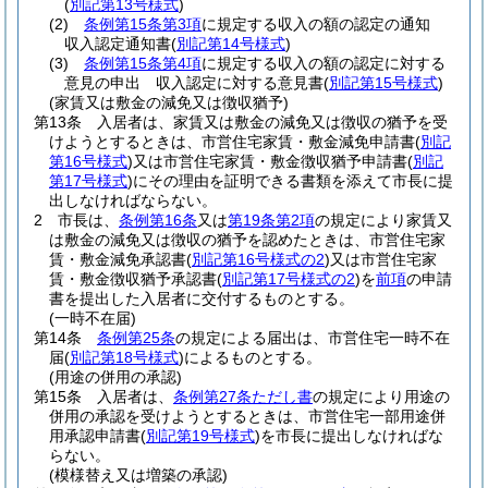
(
別記第13号様式
)
(2)
条例第15条第3項
に規定する収入の額の認定の通知
収入認定通知書
(
別記第14号様式
)
(3)
条例第15条第4項
に規定する収入の額の認定に対する
意見の申出 収入認定に対する意見書
(
別記第15号様式
)
(家賃又は敷金の減免又は徴収猶予)
第13条
入居者は、家賃又は敷金の減免又は徴収の猶予を受
けようとするときは、市営住宅家賃・敷金減免申請書
(
別記
第16号様式
)
又は市営住宅家賃・敷金徴収猶予申請書
(
別記
第17号様式
)
にその理由を証明できる書類を添えて市長に提
出しなければならない。
2
市長は、
条例第16条
又は
第19条第2項
の規定により家賃又
は敷金の減免又は徴収の猶予を認めたときは、市営住宅家
賃・敷金減免承認書
(
別記第16号様式の2
)
又は市営住宅家
賃・敷金徴収猶予承認書
(
別記第17号様式の2
)
を
前項
の申請
書を提出した入居者に交付するものとする。
(一時不在届)
第14条
条例第25条
の規定による届出は、市営住宅一時不在
届
(
別記第18号様式
)
によるものとする。
(用途の併用の承認)
第15条
入居者は、
条例第27条ただし書
の規定により用途の
併用の承認を受けようとするときは、市営住宅一部用途併
用承認申請書
(
別記第19号様式
)
を市長に提出しなければな
らない。
(模様替え又は増築の承認)