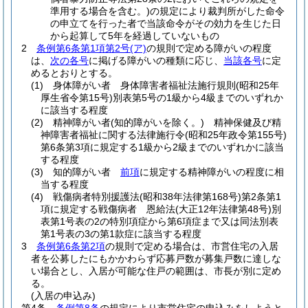
準用する場合を含む。)
の規定により裁判所がした命令
の申立てを行った者で当該命令がその効力を生じた日
から起算して5年を経過していないもの
2
条例第6条第1項第2号
(ア)
の規則で定める障がいの程度
は、
次の各号
に掲げる障がいの種類に応じ、
当該各号
に定
めるとおりとする。
(1)
身体障がい者 身体障害者福祉法施行規則
(昭和25年
厚生省令第15号)
別表第5号の1級から4級までのいずれか
に該当する程度
(2)
精神障がい者
(知的障がいを除く。)
精神保健及び精
神障害者福祉に関する法律施行令
(昭和25年政令第155号)
第6条第3項に規定する1級から2級までのいずれかに該当
する程度
(3)
知的障がい者
前項
に規定する精神障がいの程度に相
当する程度
(4)
戦傷病者特別援護法
(昭和38年法律第168号)
第2条第1
項に規定する戦傷病者 恩給法
(大正12年法律第48号)
別
表第1号表の2の特別項症から第6項症まで又は同法別表
第1号表の3の第1款症に該当する程度
3
条例第6条第2項
の規則で定める場合は、市営住宅の入居
者を公募したにもかかわらず応募戸数が募集戸数に達しな
い場合とし、入居が可能な住戸の範囲は、市長が別に定め
る。
(入居の申込み)