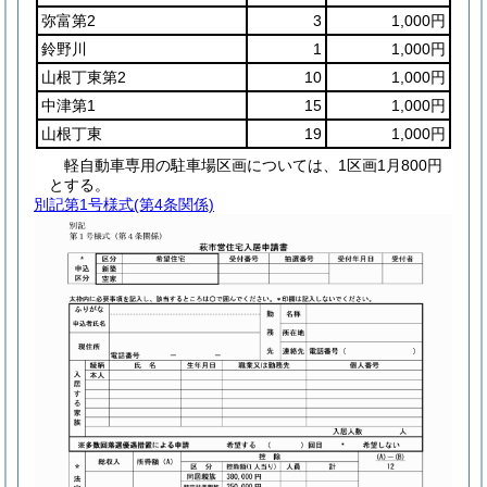
弥富第2
3
1,000円
鈴野川
1
1,000円
山根丁東第2
10
1,000円
中津第1
15
1,000円
山根丁東
19
1,000円
軽自動車専用の駐車場区画については、1区画1月800円
とする。
別記第1号様式
(第4条関係)