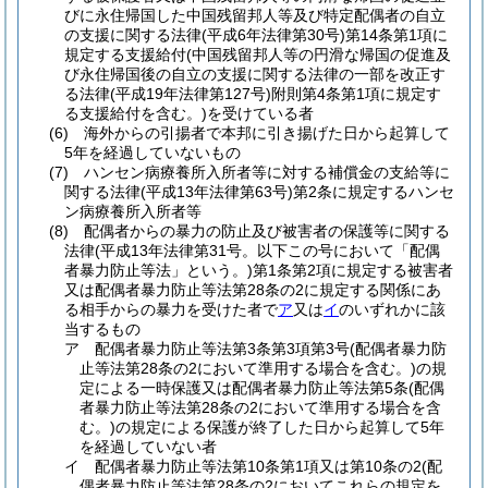
びに永住帰国した中国残留邦人等及び特定配偶者の自立
の支援に関する法律
(平成6年法律第30号)
第14条第1項に
規定する支援給付
(中国残留邦人等の円滑な帰国の促進及
び永住帰国後の自立の支援に関する法律の一部を改正す
る法律
(平成19年法律第127号)
附則第4条第1項に規定す
る支援給付を含む。)
を受けている者
(6)
海外からの引揚者で本邦に引き揚げた日から起算して
5年を経過していないもの
(7)
ハンセン病療養所入所者等に対する補償金の支給等に
関する法律
(平成13年法律第63号)
第2条に規定するハンセ
ン病療養所入所者等
(8)
配偶者からの暴力の防止及び被害者の保護等に関する
法律
(平成13年法律第31号。以下この号において「配偶
者暴力防止等法」という。)
第1条第2項に規定する被害者
又は配偶者暴力防止等法第28条の2に規定する関係にあ
る相手からの暴力を受けた者で
ア
又は
イ
のいずれかに該
当するもの
ア
配偶者暴力防止等法第3条第3項第3号
(配偶者暴力防
止等法第28条の2において準用する場合を含む。)
の規
定による一時保護又は配偶者暴力防止等法第5条
(配偶
者暴力防止等法第28条の2において準用する場合を含
む。)
の規定による保護が終了した日から起算して5年
を経過していない者
イ
配偶者暴力防止等法第10条第1項又は第10条の2
(配
偶者暴力防止等法第28条の2においてこれらの規定を