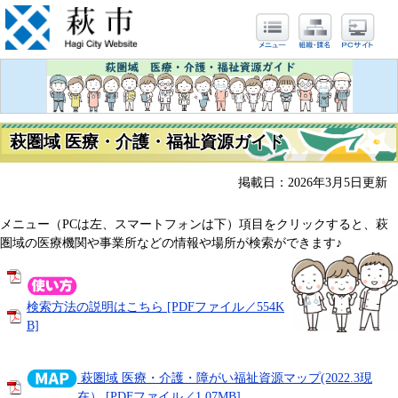
萩圏域 医療・介護・福祉資源ガイド
掲載日：2026年3月5日更新
メニュー（PCは左、スマートフォンは下）項目をクリックすると、萩
圏域の医療機関や事業所などの情報や場所が​検索ができます♪​
検索方法の説明はこちら [PDFファイル／554K
B]
萩圏域 医療・介護・障がい福祉資源マップ(2022.3現
在） [PDFファイル／1.07MB]