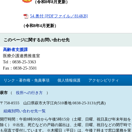
（令和8年8月更新）
54.奥付 [PDFファイル／814KB]
（令和8年4月更新）
このページに関するお問い合わせ先
高齢者支援課
医療介護連携推進室
Tel：0838-25-3363
Fax：0838-25-3501
リンク・著作権・免責事項
個人情報保護
アクセシビリティ
萩市
（
役所への行き方
）
〒758-8555 山口県萩市大字江向510番地
0838-25-3131(代表)
組織別問い合わせ先一覧
開庁時間：午前8時30分から午後5時15分（土曜、日曜、祝日及び年末年始を
除く）
※出生、死亡などの戸籍の届出は、土曜、日曜、祝日などの閉庁時で
も宿直で受付しています。
※木曜日（平日）は、午後７時まで窓口業務を実