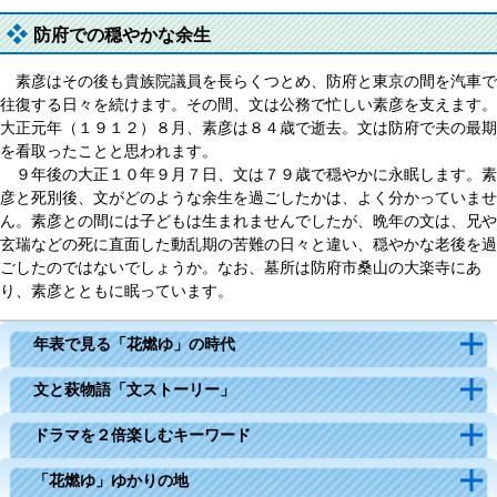
防府での穏やかな余生
素彦はその後も貴族院議員を長らくつとめ、防府と東京の間を汽車で
往復する日々を続けます。その間、文は公務で忙しい素彦を支えます。
大正元年（１９１２）８月、素彦は８４歳で逝去。文は防府で夫の最期
を看取ったことと思われます。
９年後の大正１０年９月７日、文は７９歳で穏やかに永眠します。素
彦と死別後、文がどのような余生を過ごしたかは、よく分かっていませ
ん。素彦との間には子どもは生まれませんでしたが、晩年の文は、兄や
玄瑞などの死に直面した動乱期の苦難の日々と違い、穏やかな老後を過
ごしたのではないでしょうか。なお、墓所は防府市桑山の大楽寺にあ
り、素彦とともに眠っています。
年表で見る「花燃ゆ」の時代
文と萩物語「文ストーリー」
ドラマを２倍楽しむキーワード
「花燃ゆ」ゆかりの地