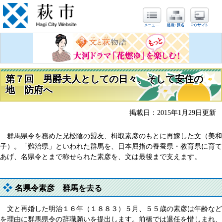
第７回 男爵夫人としての日々、そして安住の
地 防府へ
掲載日：2015年1月29日更新
群馬県令を務めた兄松陰の盟友、楫取素彦のもとに再嫁した文（美和
子）。「難治県」といわれた群馬を、日本屈指の養蚕県・教育県に育て
あげ、名県令とまで称せられた素彦を、文は最後まで支えます。
名県令素彦 群馬を去る
文と再婚した明治１６年（１８８３）５月、５５歳の素彦は年齢など
を理由に群馬県令の辞職願いを提出します。前橋では退任を惜しまれ、