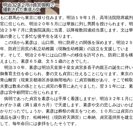
もに群馬から東京に移り住みます。明治１９年１月、高等法院陪席裁判
官に任じられ、明治２０年５月には華族に列し男爵を授けられます。明
治２３年７月に貴族院議員に当選、以降複数回連続当選します。文は華
族の妻として多忙な後半生を送ります。
この頃から素彦は、山口県、特に防府との関係を深めます。明治２５
年、防府三田尻の私立幼稚園（現鞠生幼稚園）の設立を支援していま
す。そして、明治２６年には山口県への移住を許可され、防府に居を構
えました。素彦６５歳、文５１歳のときでした。
明治３０年、素彦は明治天皇第十皇女貞宮多喜子内親王の誕生に伴い
御養育主任を命じられ、妻の文も貞宮に仕えることになります。東京の
青山離宮（現東京都港区赤坂御用地内）に貞宮御殿があり、そこで楫取
夫妻は数名の係とともに貞宮の養育にあたりました。翌３１年には、素
彦は宮中顧問官に任じられます。
病弱であった貞宮を素彦らは手厚く看護しますが、明治３２年１月に
わずか３歳（満１歳６カ月）で夭逝します。素彦や文の悲しみはいかば
かりだったでしょうか。素彦は葬祭の喪主をつとめ、１０月には貞宮の
遺品を譲り受け、松崎神社（現防府天満宮）に奉納、貞宮遥拝所を建立
して、毎年命日には参拝をしたそうです。