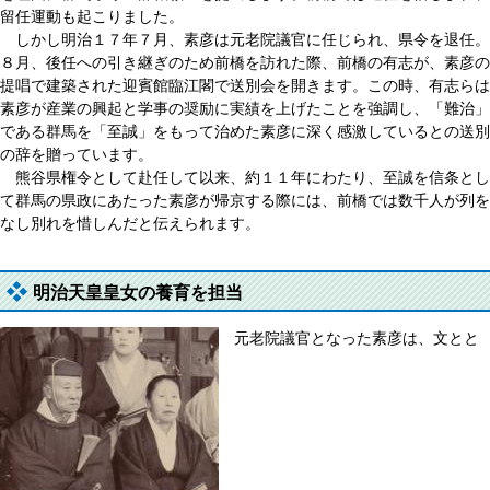
留任運動も起こりました。
しかし明治１７年７月、素彦は元老院議官に任じられ、県令を退任。
８月、後任への引き継ぎのため前橋を訪れた際、前橋の有志が、素彦の
提唱で建築された迎賓館臨江閣で送別会を開きます。この時、有志らは
素彦が産業の興起と学事の奨励に実績を上げたことを強調し、「難治」
である群馬を「至誠」をもって治めた素彦に深く感激しているとの送別
の辞を贈っています。
熊谷県権令として赴任して以来、約１１年にわたり、至誠を信条とし
て群馬の県政にあたった素彦が帰京する際には、前橋では数千人が列を
なし別れを惜しんだと伝えられます。
明治天皇皇女の養育を担当
元老院議官となった素彦は、文とと