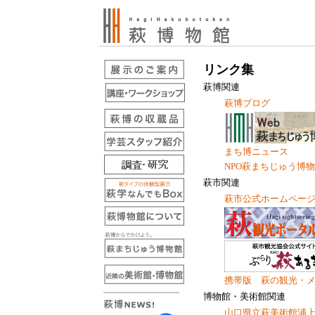
リンク集
萩博関連
萩博ブログ
まち博ニュース
NPO萩まちじゅう博物
萩市関連
萩市公式ホームペー
携帯版 萩の観光・
博物館・美術館関連
山口県立萩美術館浦