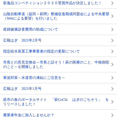
萩逸品コンペティション２０２０受賞作品が決定しました！
山陰自動車道（益田～萩間）整備促進期成同盟会による中央要望
（Webによる要望）を行いました
産婦健康診査費用の助成について
広報はぎ 2021年2月号
指定給水装置工事事業者の指定の更新について
市長との意見交換会～市長と話そう！萩の医療のこと、中核病院
のこと～を開催しました
寒波対策～水道管の凍結にご注意を～
広報はぎ 2021年1月号
萩市の食のポータルサイト 「萩GoChi はぎのごちそう」 を
リリースしました！
農業者年金に加入しませんか？