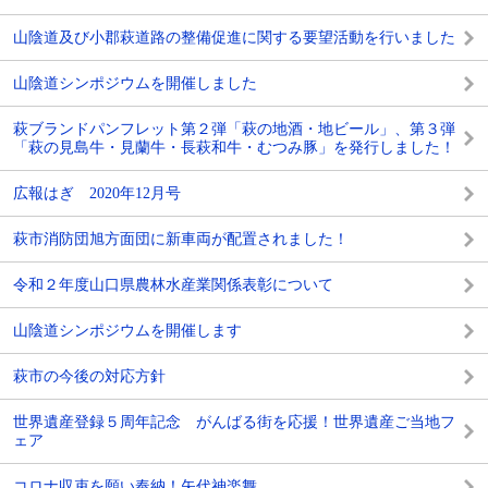
山陰道及び小郡萩道路の整備促進に関する要望活動を行いました
山陰道シンポジウムを開催しました
萩ブランドパンフレット第２弾「萩の地酒・地ビール」、第３弾
「萩の見島牛・見蘭牛・長萩和牛・むつみ豚」を発行しました！
広報はぎ 2020年12月号
萩市消防団旭方面団に新車両が配置されました！
令和２年度山口県農林水産業関係表彰について
山陰道シンポジウムを開催します
萩市の今後の対応方針
世界遺産登録５周年記念 がんばる街を応援！世界遺産ご当地フ
ェア
コロナ収束を願い奉納！矢代神楽舞