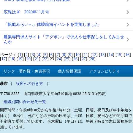
広報はぎ 2020年11月号
「帆船みらいへ」体験航海イベントを実施しました
農業専門求人サイト「アグポン」で求人や仕事探しをしてみませ
んか
ページ：
[
1
] [
2
] [
3
] [
4
] [
5
] [
6
] [
7
] [
8
] [
9
] [
10
] [
11
] [
12
] [
13
] [
14
] [
15
] [
16
]
[
17
] [
18
] [
19
] [
20
] [
21
] [
22
] 23 [
24
] [
25
] [
26
] [
27
] [
28
]
リンク・著作権・免責事項
個人情報保護
アクセシビリティ
萩市
（
役所への行き方
）
〒758-8555 山口県萩市大字江向510番地
0838-25-3131(代表)
組織別問い合わせ先一覧
開庁時間：午前8時30分から午後5時15分（土曜、日曜、祝日及び年末年始を
除く）
※出生、死亡などの戸籍の届出は、土曜、日曜、祝日などの閉庁時で
も宿直で受付しています。
※木曜日（平日）は、午後７時まで窓口業務を実
施しています。