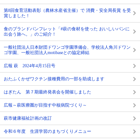
第8回食育活動表彰（農林水産省主催）で 消費・安全局長賞 を受
賞しました！
食のブランドパンフレット「#萩の食材を使った おいしいパンに
出会う旅へ。」のご紹介！
一般社団法人日本財団ドワンゴ学園準備会、学校法人角川ドワン
ゴ学園、一般社団法人motibaseとの協定締結
広報 萩 2024年4月15日号
おたふくかぜワクチン接種費用の一部を助成します
はぎたん 第７期最終発表会を開催しました
広報～萩医療圏が目指す中核病院づくり～
萩市健康福祉計画の改訂
令和６年度 生涯学習のまちづくりメニュー