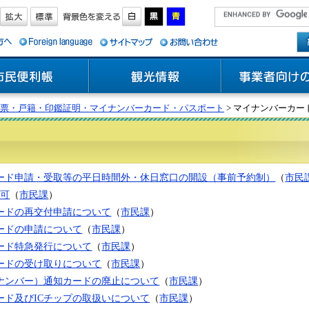
票・戸籍・印鑑証明・マイナンバーカード・パスポート
> マイナンバーカー
ード申請・受取等の平日時間外・休日窓口の開設（事前予約制）
（
市民
許可
（
市民課
）
ードの再交付申請について
（
市民課
）
ードの申請について
（
市民課
）
ード特急発行について
（
市民課
）
ードの受け取りについて
（
市民課
）
ナンバー）通知カードの廃止について
（
市民課
）
ード及びICチップの取扱いについて
（
市民課
）