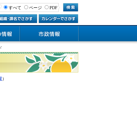
すべて
ページ
PDF
ド
課
）