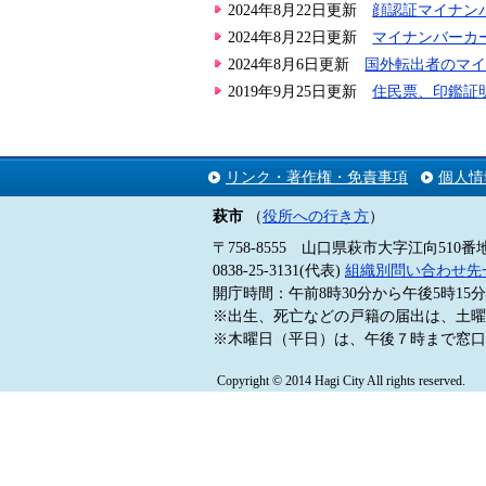
2024年8月22日更新
顔認証マイナン
2024年8月22日更新
マイナンバーカ
2024年8月6日更新
国外転出者のマ
2019年9月25日更新
住民票、印鑑証
リンク・著作権・免責事項
個人情
萩市
（
役所への行き方
）
〒758-8555 山口県萩市大字江向510番
0838-25-3131(代表)
組織別問い合わせ先
開庁時間：午前8時30分から午後5時1
※出生、死亡などの戸籍の届出は、土曜
※木曜日（平日）は、午後７時まで窓口
Copyright © 2014 Hagi City All rights reserved.