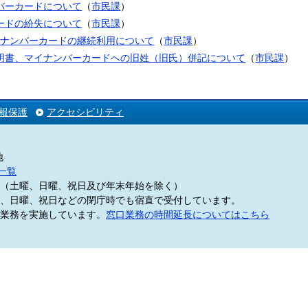
バーカードについて
（
市民課
）
ードの紛失について
（
市民課
）
イナンバーカードの継続利用について
（
市民課
）
明書、マイナンバーカードへの旧姓（旧氏）併記について
（
市民課
）
報保護
アクセシビリティ
地
一覧
5分（土曜、日曜、祝日及び年末年始を除く）
、日曜、祝日などの閉庁時でも宿直で受付しています。
業務を実施しています。
窓口業務の時間延長についてはこちら