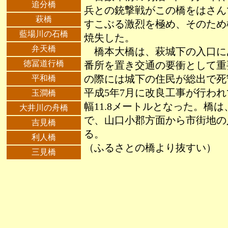
追分橋
兵との銃撃戦がこの橋をはさん
萩橋
すこぶる激烈を極め、そのため
藍場川の石橋
焼失した。
弁天橋
橋本大橋は、萩城下の入口に
徳冨道行橋
番所を置き交通の要衝として重
平和橋
の際には城下の住民が総出で死
平成5年7月に改良工事が行われ
玉澗橋
幅11.8メートルとなった。橋は
大井川の舟橋
で、山口小郡方面から市街地の
吉見橋
る。
利人橋
（ふるさとの橋より抜すい）
三見橋