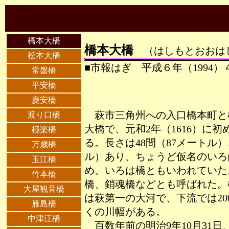
橋本大橋
橋本大橋
（はしもとおおは
松本大橋
■市報はぎ 平成６年（1994）
常盤橋
平安橋
慶安橋
萩市三角州への入口橋本町と
渡り口橋
大橋で、元和2年（1616）に
極楽橋
る。長さは48間（87メートル
万歳橋
ル）あり、ちょうど仮名のいろ
玉江橋
め、いろは橋ともいわれていた
竹本橋
橋、銷魂橋などとも呼ばれた。
大屋観音橋
は萩第一の大河で、下流では20
雁島橋
くの川幅がある。
中津江橋
百数年前の明治9年10月31日