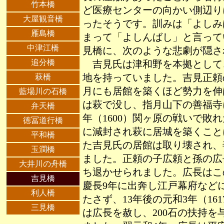
竹本橋
ど医療センターの向かい側辺り
大屋観音橋
ったそうです。訓みは「よしみ
雁島橋
まって「よしんばし」と言って
中津江橋
見橋に、次のような悲劇が隠さ
追分橋
吉見氏は津和野を本拠として
萩橋
地を持っていました。吉見正頼
月にも居館を築くほど勢力を伸
藍場川の石橋
は萩で没し、指月山下の善福寺
弁天橋
年（1600）関ヶ原の戦いで敗
徳冨道行橋
に減封され萩に居城を築くこと
平和橋
た吉見氏の居館は取り壊され、
玉澗橋
ました。正頼の子広頼と孫の広
大井川の舟橋
ち退かせられました。広長はこ
吉見橋
慶長9年に出奔し江戸幕府など
利人橋
たさず、13年後の元和3年（16
三見橋
は広長を赦し、200石の扶持を