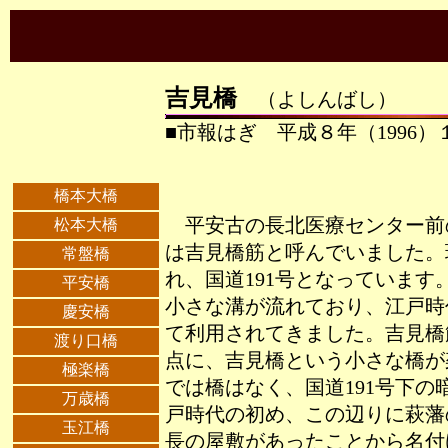
吉見橋
（よしんばし）
■市報はぎ 平成８年（1996）
橋本大橋
平安古の長北医療センター前
松本大橋
は吉見橋筋と呼んでいました。
常盤橋
れ、国道191号となっています
平安橋
小さな溝が流れており、江戸時
慶安橋
て利用されてきました。吉見橋
渡り口橋
点に、吉見橋という小さな橋が
極楽橋
では橋はなく、国道191号下の
万歳橋
戸時代の初め、この辺りに萩藩
玉江橋
長の屋敷があったことから名付