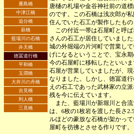
雁島橋
唐樋の札場や金谷神社前の道標
中津江橋
のです。この石橋は浅次郎が私
追分橋
住んでいた石工が製作したもの
萩橋
この付近一帯は石屋町と呼ば
さんの石工が居住していました
藍場川の石橋
城の外堀端の片河町で営業して
弁天橋
げになるということで、宝永期の
徳冨道行橋
今の石屋町に移転したといいま
平和橋
石屋が営業していましたが、現
玉澗橋
なりました。しかし、徳冨道行
大井川の舟橋
えの石工であった武林家の立派
吉見橋
残を今に伝えています。
利人橋
また、藍場川が新堀川と合流
三見橋
は、6枚の1枚岩を渡した長さ2.
ルほどの豪放な石橋が架かって
屋町を彷彿とさせる作りです。