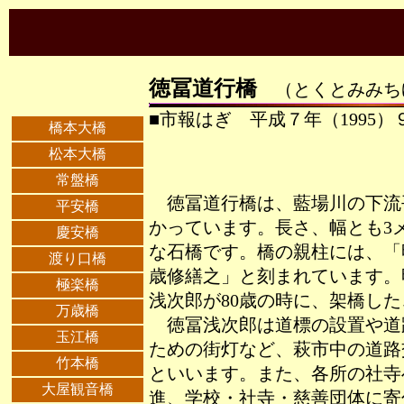
徳冨道行橋
（とくとみみち
■市報はぎ 平成７年（1995）
橋本大橋
松本大橋
常盤橋
徳冨道行橋は、藍場川の下流
平安橋
かっています。長さ、幅とも3
慶安橋
な石橋です。橋の親柱には、「明
渡り口橋
歳修繕之」と刻まれています。明
極楽橋
浅次郎が80歳の時に、架橋し
万歳橋
徳冨浅次郎は道標の設置や道
玉江橋
ための街灯など、萩市中の道路
竹本橋
といいます。また、各所の社寺
大屋観音橋
進、学校・社寺・慈善団体に寄