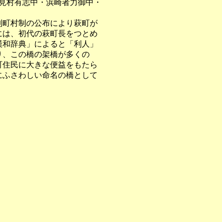
三見村有志中・浜崎者力御中・
。
制町村制の公布により萩町が
には、初代の萩町長をつとめ
漢和辞典」によると「利人」
り、この橋の架橋が多くの
町住民に大きな便益をもたら
にふさわしい命名の橋として