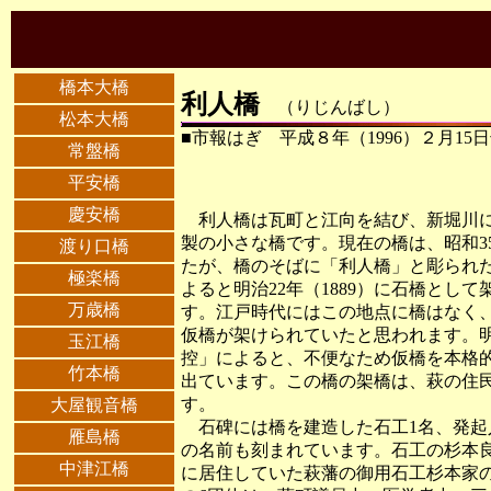
橋本大橋
利人橋
（りじんばし）
松本大橋
■市報はぎ 平成８年（1996）２月15
常盤橋
平安橋
慶安橋
利人橋は瓦町と江向を結び、新堀川に
製の小さな橋です。現在の橋は、昭和35
渡り口橋
たが、橋のそばに「利人橋」と彫られ
極楽橋
よると明治22年（1889）に石橋とし
万歳橋
す。江戸時代にはこの地点に橋はなく
仮橋が架けられていたと思われます。明治
玉江橋
控」によると、不便なため仮橋を本格
竹本橋
出ています。この橋の架橋は、萩の住
す。
大屋観音橋
石碑には橋を建造した石工1名、発起人
雁島橋
の名前も刻まれています。石工の杉本
中津江橋
に居住していた萩藩の御用石工杉本家