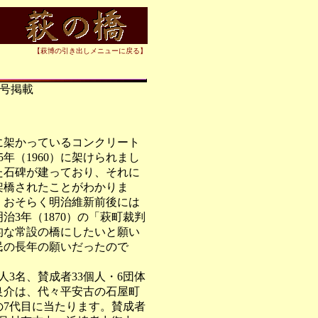
【萩博の引き出しメニューに戻る】
日号掲載
架かっているコンクリート
年（1960）に架けられまし
た石碑が建っており、それに
て架橋されたことがわかりま
、おそらく明治維新前後には
3年（1870）の「萩町裁判
的な常設の橋にしたいと願い
民の長年の願いだったので
3名、賛成者33個人・6団体
良介は、代々平安古の石屋町
の7代目に当たります。賛成者