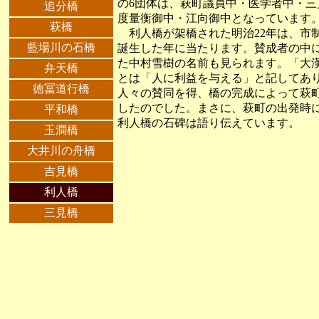
の6団体は、萩町議員中・医学者中・
追分橋
度量衡御中・江向御中となっています
萩橋
利人橋が架橋された明治22年は、市
藍場川の石橋
誕生した年に当たります。賛成者の中
た中村雪樹の名前も見られます。「大
弁天橋
とは「人に利益を与える」と記してあ
徳冨道行橋
人々の賛同を得、橋の完成によって萩
したのでした。まさに、萩町の出発時
平和橋
利人橋の石碑は語り伝えています。
玉澗橋
大井川の舟橋
吉見橋
利人橋
三見橋