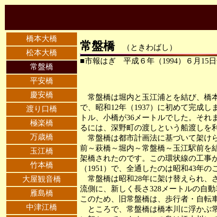
橋本大橋
常盤橋
（ときわばし）
松本大橋
■市報はぎ 平成６年（1994）６月15
常盤橋
平安橋
慶安橋
常盤橋は堀内と玉江浦とを結び、橋本
で、昭和12年（1937）に初めて完成し
渡り口橋
トル、小橋が36メートルでした。それ
極楽橋
るには、深野町の渡しという船渡しを
万歳橋
常盤橋は都市計画法に基づいて架けら
前～萩橋～堀内～常盤橋～玉江駅前を
玉江橋
架橋されたのです。この環状線の工事が
竹本橋
（1951）で、全通したのは昭和43年
常盤橋は昭和28年に架け替えられ、さ
大屋観音橋
流側に、新しく長さ328メートルの自
雁島橋
このため、旧常盤橋は、歩行者・自転
中津江橋
ところで、常盤橋は橋本川に浮かぶ常