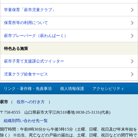
学童保育「萩市児童クラブ」
保育所等の利用について
萩市プレーパーク（萩わんぱーく）
特色ある施策
萩市子育て支援課公式ツイッター
児童クラブ給食サービス
リンク・著作権・免責事項
個人情報保護
アクセシビリティ
萩市
（
役所への行き方
）
〒758-8555 山口県萩市大字江向510番地
0838-25-3131(代表)
組織別問い合わせ先一覧
開庁時間：午前8時30分から午後5時15分（土曜、日曜、祝日及び年末年始を
除く）
※出生、死亡などの戸籍の届出は、土曜、日曜、祝日などの閉庁時で