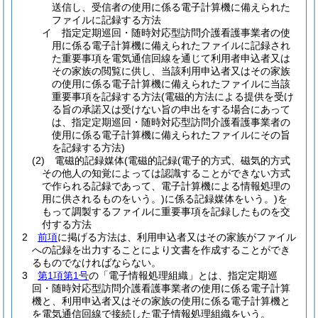
送信し、受信者の使用に係る電子計算機に備えられた
ファイルに記録する方法
イ
指定定期巡回・随時対応型訪問介護看護事業者の使
用に係る電子計算機に備えられたファイルに記録され
た重要事項を電気通信回線を通じて利用者申込者又は
その家族の閲覧に供し、当該利用申込者又はその家族
の使用に係る電子計算機に備えられたファイルに当該
重要事項を記録する方法
(電磁的方法による提供を受け
る旨の承諾又は受けない旨の申出をする場合にあって
は、指定定期巡回・随時対応型訪問介護看護事業者の
使用に係る電子計算機に備えられたファイルにその旨
を記録する方法)
(2)
電磁的記録媒体
(電磁的記録
(電子的方式、磁気的方式
その他人の知覚によっては認識することができない方式
で作られる記録であって、電子計算機による情報処理の
用に供されるものをいう。)
に係る記録媒体をいう。)
を
もって調製するファイルに重要事項を記録したものを交
付する方法
2
前項
に掲げる方法は、利用申込者又はその家族がファイル
への記録を出力することにより文書を作成することができ
るものでなければならない。
3
第1項第1号
の「電子情報処理組織」とは、指定定期巡
回・随時対応型訪問介護看護事業者の使用に係る電子計算
機と、利用申込者又はその家族の使用に係る電子計算機と
を電気通信回線で接続した電子情報処理組織をいう。