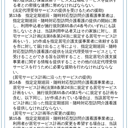
報の提供及び保健医療サービス又は福祉サービスを提供す
る者との密接な連携に努めなければならない。
(法定代理受領サービスの提供を受けるための援助)
第13条
指定定期巡回・随時対応型訪問介護看護事業者は、
指定定期巡回・随時対応型訪問介護看護の提供の開始に際
し、利用申込者が施行規則第65条の4各号のいずれにも該
当しないときは、当該利用申込者又はその家族に対し、居
宅サービス計画
(法第8条第24項に規定する居宅サービス計
画をいう。)
の作成を指定居宅介護支援事業者に依頼する旨
を市に対して届け出ること等により、指定定期巡回・随時
対応型訪問介護看護の提供を法定代理受領サービスとして
受けることができる旨を説明すること、指定居宅介護支援
事業者に関する情報を提供することその他の法定代理受領
サービスを行うために必要な援助を行わなければならな
い。
(居宅サービス計画に沿ったサービスの提供)
第14条
指定定期巡回・随時対応型訪問介護看護事業者は、
居宅サービス計画
(法第8条第24項に規定する居宅サービス
計画をいい、施行規則第65条の4第1号ハに規定する計画を
含む。以下同じ。)
が作成されている場合は、当該居宅サー
ビス計画に沿った指定定期巡回・随時対応型訪問介護看護
を提供しなければならない。
(居宅サービス計画等の変更の援助)
第15条
指定定期巡回・随時対応型訪問介護看護事業者は、
利用者が居宅サービス計画の変更を希望する場合は、当該