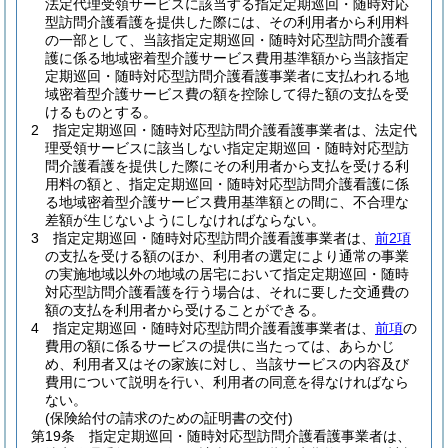
法定代理受領サービスに該当する指定定期巡回・随時対応
型訪問介護看護を提供した際には、その利用者から利用料
の一部として、当該指定定期巡回・随時対応型訪問介護看
護に係る地域密着型介護サービス費用基準額から当該指定
定期巡回・随時対応型訪問介護看護事業者に支払われる地
域密着型介護サービス費の額を控除して得た額の支払を受
けるものとする。
2
指定定期巡回・随時対応型訪問介護看護事業者は、法定代
理受領サービスに該当しない指定定期巡回・随時対応型訪
問介護看護を提供した際にその利用者から支払を受ける利
用料の額と、指定定期巡回・随時対応型訪問介護看護に係
る地域密着型介護サービス費用基準額との間に、不合理な
差額が生じないようにしなければならない。
3
指定定期巡回・随時対応型訪問介護看護事業者は、
前2項
の支払を受ける額のほか、利用者の選定により通常の事業
の実施地域以外の地域の居宅において指定定期巡回・随時
対応型訪問介護看護を行う場合は、それに要した交通費の
額の支払を利用者から受けることができる。
4
指定定期巡回・随時対応型訪問介護看護事業者は、
前項
の
費用の額に係るサービスの提供に当たっては、あらかじ
め、利用者又はその家族に対し、当該サービスの内容及び
費用について説明を行い、利用者の同意を得なければなら
ない。
(保険給付の請求のための証明書の交付)
第19条
指定定期巡回・随時対応型訪問介護看護事業者は、