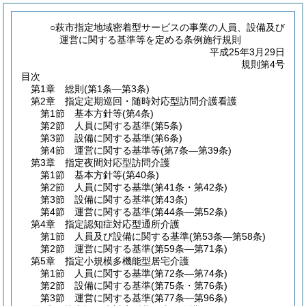
○萩市指定地域密着型サービスの事業の人員、設備及び
運営に関する基準等を定める条例施行規則
平成25年3月29日
規則第4号
目次
第1章
総則
(第1条―第3条)
第2章
指定定期巡回・随時対応型訪問介護看護
第1節
基本方針等
(第4条)
第2節
人員に関する基準
(第5条)
第3節
設備に関する基準
(第6条)
第4節
運営に関する基準等
(第7条―第39条)
第3章
指定夜間対応型訪問介護
第1節
基本方針等
(第40条)
第2節
人員に関する基準
(第41条・第42条)
第3節
設備に関する基準
(第43条)
第4節
運営に関する基準
(第44条―第52条)
第4章
指定認知症対応型通所介護
第1節
人員及び設備に関する基準
(第53条―第58条)
第2節
運営に関する基準
(第59条―第71条)
第5章
指定小規模多機能型居宅介護
第1節
人員に関する基準
(第72条―第74条)
第2節
設備に関する基準
(第75条・第76条)
第3節
運営に関する基準
(第77条―第96条)