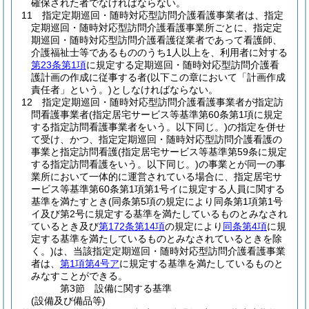
確保された者でなければならない。
11
指定定期巡回・随時対応型訪問介護看護事業者は、指定
定期巡回・随時対応型訪問介護看護事業所ごとに、指定定
期巡回・随時対応型訪問介護看護従業者であって看護師、
介護福祉士等であるもののうち1人以上を、利用者に対する
第23条第1項
に規定する定期巡回・随時対応型訪問介護看
護計画の作成に従事する者
(以下この章において「計画作成
責任者」という。)
としなければならない。
12
指定定期巡回・随時対応型訪問介護看護事業者が指定訪
問看護事業者
(指定居宅サービス等基準第60条第1項に規定
する指定訪問看護事業者をいう。以下同じ。)
の指定を併せ
て受け、かつ、指定定期巡回・随時対応型訪問介護看護の
事業と指定訪問看護
(指定居宅サービス等基準第59条に規定
する指定訪問看護をいう。以下同じ。)
の事業とが同一の事
業所において一体的に運営されている場合に、指定居宅サ
ービス等基準第60条第1項第1号イに規定する人員に関する
基準を満たすとき
(同条第5項の規定により同条第1項第1号
イ及び第2号に規定する基準を満たしているものとみなされ
ているとき及び
第172条第14項
の規定により
同条第4項
に規
定する基準を満たしているものとみなされているときを除
く。)
は、当該指定定期巡回・随時対応型訪問介護看護事業
者は、
第1項第4号ア
に規定する基準を満たしているものと
みなすことができる。
第3節
設備に関する基準
(設備及び備品等)