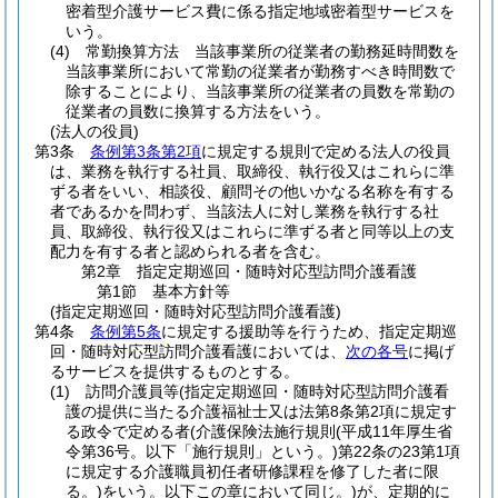
密着型介護サービス費に係る指定地域密着型サービスを
いう。
(4)
常勤換算方法 当該事業所の従業者の勤務延時間数を
当該事業所において常勤の従業者が勤務すべき時間数で
除することにより、当該事業所の従業者の員数を常勤の
従業者の員数に換算する方法をいう。
(法人の役員)
第3条
条例第3条第2項
に規定する規則で定める法人の役員
は、業務を執行する社員、取締役、執行役又はこれらに準
ずる者をいい、相談役、顧問その他いかなる名称を有する
者であるかを問わず、当該法人に対し業務を執行する社
員、取締役、執行役又はこれらに準ずる者と同等以上の支
配力を有する者と認められる者を含む。
第2章
指定定期巡回・随時対応型訪問介護看護
第1節
基本方針等
(指定定期巡回・随時対応型訪問介護看護)
第4条
条例第5条
に規定する援助等を行うため、指定定期巡
回・随時対応型訪問介護看護においては、
次の各号
に掲げ
るサービスを提供するものとする。
(1)
訪問介護員等
(指定定期巡回・随時対応型訪問介護看
護の提供に当たる介護福祉士又は法第8条第2項に規定す
る政令で定める者
(介護保険法施行規則
(平成11年厚生省
令第36号。以下「施行規則」という。)
第22条の23第1項
に規定する介護職員初任者研修課程を修了した者に限
る。)
をいう。以下この章において同じ。)
が、定期的に