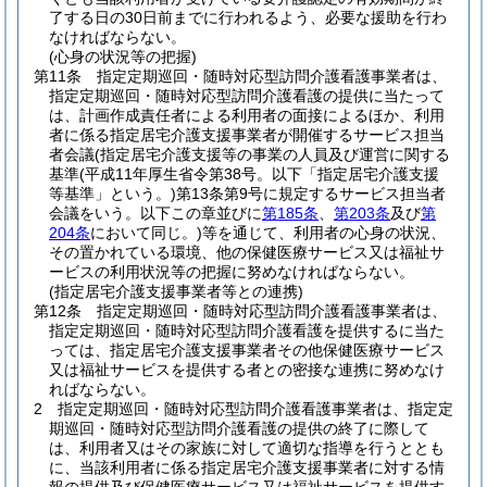
了する日の30日前までに行われるよう、必要な援助を行わ
なければならない。
(心身の状況等の把握)
第11条
指定定期巡回・随時対応型訪問介護看護事業者は、
指定定期巡回・随時対応型訪問介護看護の提供に当たって
は、計画作成責任者による利用者の面接によるほか、利用
者に係る指定居宅介護支援事業者が開催するサービス担当
者会議
(指定居宅介護支援等の事業の人員及び運営に関する
基準
(平成11年厚生省令第38号。以下「指定居宅介護支援
等基準」という。)
第13条第9号に規定するサービス担当者
会議をいう。以下この章並びに
第185条
、
第203条
及び
第
204条
において同じ。)
等を通じて、利用者の心身の状況、
その置かれている環境、他の保健医療サービス又は福祉サ
ービスの利用状況等の把握に努めなければならない。
(指定居宅介護支援事業者等との連携)
第12条
指定定期巡回・随時対応型訪問介護看護事業者は、
指定定期巡回・随時対応型訪問介護看護を提供するに当た
っては、指定居宅介護支援事業者その他保健医療サービス
又は福祉サービスを提供する者との密接な連携に努めなけ
ればならない。
2
指定定期巡回・随時対応型訪問介護看護事業者は、指定定
期巡回・随時対応型訪問介護看護の提供の終了に際して
は、利用者又はその家族に対して適切な指導を行うととも
に、当該利用者に係る指定居宅介護支援事業者に対する情