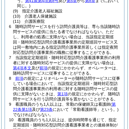
う。
第41条第4項第8号
及び
第5章
から
第8章
までにおいて
同じ。)
(9)
指定介護老人福祉施設
(10)
介護老人保健施設
(11)
介護医療院
6
随時訪問サービスを行う訪問介護員等は、専ら当該随時訪
問サービスの提供に当たる者でなければならない。
ただ
し、利用者の処遇に支障がない場合は、当該指定定期巡
回・随時対応型訪問介護看護事業所の定期巡回サービス又
は同一敷地内にある指定訪問介護事業所若しくは指定夜間
対応型訪問介護事業所の職務に従事することができる。
7
当該指定定期巡回・随時対応型訪問介護看護事業所の利用
者に対する随時対応サービスの提供に支障がない場合は、
第4項本文
及び
前項
の規定にかかわらず、オペレーターは、
随時訪問サービスに従事することができる。
8
前項
の規定によりオペレーターが随時訪問サービスに従事
している場合において、当該指定定期巡回・随時対応型訪
問介護看護事業所の利用者に対する随時訪問サービスの提
供に支障がないときは、
第1項
の規定にかかわらず、随時訪
問サービスを行う訪問介護員等を置かないことができる。
9
看護職員のうち1人以上は、常勤の保健師又は看護師
(
第
22条第1項
及び
第23条
において「常勤看護師等」という。)
でなければならない。
10
看護職員のうち1人以上は、提供時間帯を通じて、指定
定期巡回・随時対応型訪問介護看護事業者との連絡体制が