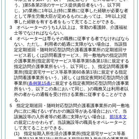
う。)
第5条第2項のサービス提供責任者をいう。以下同
じ。)
の業務に1年以上
(特に業務に従事した経験が必要な者
として厚生労働大臣が定めるものにあっては、3年以上)
従
事した経験を有する者をもって充てることができる。
3
オペレーターのうち1人以上は、常勤の看護師、介護福祉
士等でなければならない。
4
オペレーターは専らその職務に従事する者でなければなら
ない。
ただし、利用者の処遇に支障がない場合は、当該指
定定期巡回・随時対応型訪問介護看護事業所の定期巡回サ
ービス若しくは訪問看護サービス、同一敷地内の指定訪問
介護事業所
(指定居宅サービス等基準第5条第1項に規定する
指定訪問介護事業所をいう。以下同じ。)
、指定訪問看護事
業所
(指定居宅サービス等基準第60条第1項に規定する指定
訪問看護事業所をいう。)
若しくは指定夜間対応型訪問介護
事業所
(
条例第15条
に規定する指定夜間対応型訪問介護事業
所をいう。以下この条において同じ。)
の職務又は利用者以
外の者からの通報を受け付ける業務に従事することができ
る。
5
指定定期巡回・随時対応型訪問介護看護事業所の同一敷地
内に次に掲げるいずれかの施設等がある場合において、当
該施設等の入所者等の処遇に支障がない場合は、
前項本文
の規定にかかわらず、当該施設等の職員をオペレーターと
して充てることができる。
(1)
指定短期入所生活介護事業所
(指定居宅サービス等基