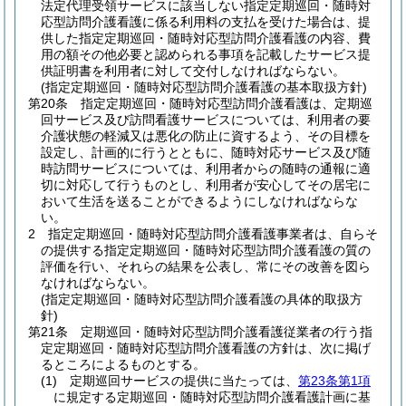
法定代理受領サービスに該当しない指定定期巡回・随時対
応型訪問介護看護に係る利用料の支払を受けた場合は、提
供した指定定期巡回・随時対応型訪問介護看護の内容、費
用の額その他必要と認められる事項を記載したサービス提
供証明書を利用者に対して交付しなければならない。
(指定定期巡回・随時対応型訪問介護看護の基本取扱方針)
第20条
指定定期巡回・随時対応型訪問介護看護は、定期巡
回サービス及び訪問看護サービスについては、利用者の要
介護状態の軽減又は悪化の防止に資するよう、その目標を
設定し、計画的に行うとともに、随時対応サービス及び随
時訪問サービスについては、利用者からの随時の通報に適
切に対応して行うものとし、利用者が安心してその居宅に
おいて生活を送ることができるようにしなければならな
い。
2
指定定期巡回・随時対応型訪問介護看護事業者は、自らそ
の提供する指定定期巡回・随時対応型訪問介護看護の質の
評価を行い、それらの結果を公表し、常にその改善を図ら
なければならない。
(指定定期巡回・随時対応型訪問介護看護の具体的取扱方
針)
第21条
定期巡回・随時対応型訪問介護看護従業者の行う指
定定期巡回・随時対応型訪問介護看護の方針は、次に掲げ
るところによるものとする。
(1)
定期巡回サービスの提供に当たっては、
第23条第1項
に規定する定期巡回・随時対応型訪問介護看護計画に基