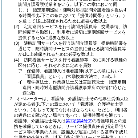
訪問介護看護従業者をいう。以下この章において同
じ。)
指定定期巡回・随時対応型訪問介護看護を提供す
る時間帯
(以下この条において「提供時間帯」という。)
を通じて1以上確保されるために必要な数以上
(2)
定期巡回サービスを行う訪問介護員等 交通事情、訪
問頻度等を勘案し、利用者に適切に定期巡回サービスを
提供するために必要な数以上
(3)
随時訪問サービスを行う訪問介護員等 提供時間帯を
通じて、随時訪問サービスの提供に当たる訪問介護員等
が1以上確保されるために必要な数以上
(4)
訪問看護サービスを行う看護師等 次に掲げる職種の
区分に応じ、それぞれ次に定める員数
ア
保健師、看護師又は准看護師
(以下この章において
「看護職員」という。)
常勤換算方法で、2.5以上
イ
理学療法士、作業療法士又は言語聴覚士 指定定期
巡回・随時対応型訪問介護看護事業所の実情に応じた
適当数
2
オペレーターは、看護師、介護福祉士その他厚生労働大臣
が定める者
(以下この章において「看護師、介護福祉士等」
という。)
をもって充てなければならない。
ただし、利用者
の処遇に支障がない場合であって、提供時間帯を通じて、
看護師、介護福祉士等又は
第1項第4号ア
の看護職員との連
携を確保しているときは、サービス提供責任者
(指定居宅サ
ービス等の事業の人員、設備及び運営に関する基準
(平成11
年厚生省令第37号。以下「指定居宅サービス等基準」とい