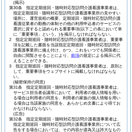
(掲示)
第30条
指定定期巡回・随時対応型訪問介護看護事業者は、
指定定期巡回・随時対応型訪問介護看護事業所の見やすい
場所に、運営規程の概要、定期巡回・随時対応型訪問介護
看護従業者の勤務の体制その他の利用申込者のサービスの
選択に資すると認められる重要事項
(以下この条において単
に「重要事項」という。)
を掲示しなければならない。
2
指定定期巡回・随時対応型訪問介護看護事業者は、重要事
項を記載した書面を当該指定定期巡回・随時対応型訪問介
護看護事業所に備え付け、かつ、これをいつでも関係者に
自由に閲覧させることにより、
前項
の規定による掲示に代
えることができる。
3
指定定期巡回・随時対応型訪問介護看護事業者は、原則と
して、重要事項をウェブサイトに掲載しなければならな
い。
(秘密保持の同意)
第31条
指定定期巡回・随時対応型訪問介護看護事業者は、
サービス担当者会議等において、利用者の個人情報を用い
る場合は利用者の同意を、利用者の家族の個人情報を用い
る場合は当該家族の同意を、あらかじめ文書により得てお
かなければならない。
(広告)
第32条
指定定期巡回・随時対応型訪問介護看護事業者は、
指定定期巡回・随時対応型訪問介護看護事業所について広
告をする場合においては、その内容が虚為又は誇大なもの