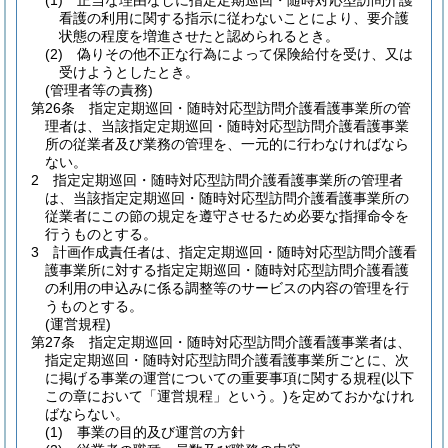
(1)
正当な理由なしに指定定期巡回・随時対応型訪問介護
看護の利用に関する指示に従わないことにより、要介護
状態の程度を増進させたと認められるとき。
(2)
偽りその他不正な行為によって保険給付を受け、又は
受けようとしたとき。
(管理者等の責務)
第26条
指定定期巡回・随時対応型訪問介護看護事業所の管
理者は、当該指定定期巡回・随時対応型訪問介護看護事業
所の従業者及び業務の管理を、一元的に行わなければなら
ない。
2
指定定期巡回・随時対応型訪問介護看護事業所の管理者
は、当該指定定期巡回・随時対応型訪問介護看護事業所の
従業者にこの節の規定を遵守させるため必要な指揮命令を
行うものとする。
3
計画作成責任者は、指定定期巡回・随時対応型訪問介護看
護事業所に対する指定定期巡回・随時対応型訪問介護看護
の利用の申込みに係る調整等のサービスの内容の管理を行
うものとする。
(運営規程)
第27条
指定定期巡回・随時対応型訪問介護看護事業者は、
指定定期巡回・随時対応型訪問介護看護事業所ごとに、次
に掲げる事業の運営についての重要事項に関する規程
(以下
この章において「運営規程」という。)
を定めておかなけれ
ばならない。
(1)
事業の目的及び運営の方針