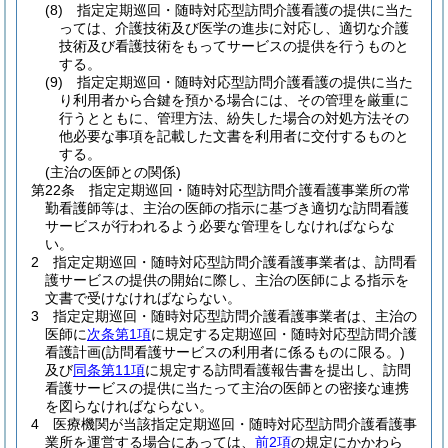
(8)
指定定期巡回・随時対応型訪問介護看護の提供に当た
っては、介護技術及び医学の進歩に対応し、適切な介護
技術及び看護技術をもってサービスの提供を行うものと
する。
(9)
指定定期巡回・随時対応型訪問介護看護の提供に当た
り利用者から合鍵を預かる場合には、その管理を厳重に
行うとともに、管理方法、紛失した場合の対処方法その
他必要な事項を記載した文書を利用者に交付するものと
する。
(主治の医師との関係)
第22条
指定定期巡回・随時対応型訪問介護看護事業所の常
勤看護師等は、主治の医師の指示に基づき適切な訪問看護
サービスが行われるよう必要な管理をしなければならな
い。
2
指定定期巡回・随時対応型訪問介護看護事業者は、訪問看
護サービスの提供の開始に際し、主治の医師による指示を
文書で受けなければならない。
3
指定定期巡回・随時対応型訪問介護看護事業者は、主治の
医師に
次条第1項
に規定する定期巡回・随時対応型訪問介護
看護計画
(訪問看護サービスの利用者に係るものに限る。)
及び
同条第11項
に規定する訪問看護報告書を提出し、訪問
看護サービスの提供に当たって主治の医師との密接な連携
を図らなければならない。
4
医療機関が当該指定定期巡回・随時対応型訪問介護看護事
業所を運営する場合にあっては、
前2項
の規定にかかわら