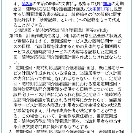
ず、
第2項
の主治の医師の文書による指示並びに
前項
の定期
巡回・随時対応型訪問介護看護計画及び
次条第11項
に規定
する訪問看護報告書の提出は、診療録その他の診療に関す
る記録
(以下「診療記録」という。)
への記載をもって代え
ることができる。
(定期巡回・随時対応型訪問介護看護計画等の作成)
第23条
計画作成責任者は、利用者の日常生活全般の状況及
び希望を踏まえて、定期巡回サービス及び随時訪問サービ
スの目標、当該目標を達成するための具体的な定期巡回サ
ービス及び随時訪問サービスの内容等を記載した定期巡
回・随時対応型訪問介護看護計画を作成しなければならな
い。
2
定期巡回・随時対応型訪問介護看護計画は、既に居宅サー
ビス計画が作成されている場合は、当該居宅サービス計画
の内容に沿って作成しなければならない。
ただし、定期巡
回・随時対応型訪問介護看護計画における指定定期巡回・
随時対応型訪問介護看護を提供する日時等については、当
該居宅サービス計画に定められた指定定期巡回・随時対応
型訪問介護看護が提供される日時等にかかわらず、当該居
宅サービス計画の内容及び利用者の日常生活全般の状況及
び希望を踏まえ、計画作成責任者が決定することができ
る。
この場合において、計画作成責任者は、当該定期巡
回・随時対応型訪問介護看護計画を、当該利用者を担当す
る介護支援専門員に提出するものとする。
3
定期巡回・随時対応型訪問介護看護計画は、看護職員が利