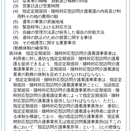
(2)
従業者の職種、員数及び職務の内容
(3)
営業日及び営業時間
(4)
指定定期巡回・随時対応型訪問介護看護の内容及び利
用料その他の費用の額
(5)
通常の事業の実施地域
(6)
緊急時等における対応方法
(7)
合鍵の管理方法及び紛失した場合の対処方法
(8)
虐待の防止のための措置に関する事項
(9)
その他運営に関する重要事項
(勤務体制の確保等)
第28条
指定定期巡回・随時対応型訪問介護看護事業者は、
利用者に対し適切な指定定期巡回・随時対応型訪問介護看
護を提供できるよう、指定定期巡回・随時対応型訪問介護
看護事業所ごとに、定期巡回・随時対応型訪問介護看護従
業者の勤務の体制を定めておかなければならない。
2
指定定期巡回・随時対応型訪問介護看護事業者は、指定定
期巡回・随時対応型訪問介護看護事業所ごとに、当該指定
定期巡回・随時対応型訪問介護看護事業所の定期巡回・随
時対応型訪問介護看護従業者によって指定定期巡回・随時
対応型訪問介護看護を提供しなければならない。
ただし、
指定定期巡回・随時対応型訪問介護看護事業所が、適切に
指定定期巡回・随時対応型訪問介護看護を利用者に提供す
る体制を構築しており、他の指定訪問介護事業所、指定夜
間対応型訪問介護事業所又は指定訪問看護事業所
(以下この
条において「指定訪問介護事業所等」という。)
との密接な