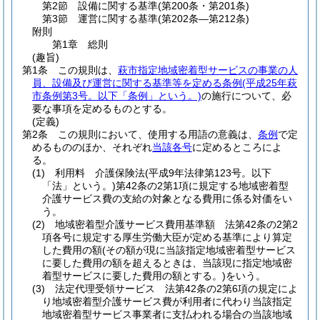
第2節
設備に関する基準
(第200条・第201条)
第3節
運営に関する基準
(第202条―第212条)
附則
第1章
総則
(趣旨)
第1条
この規則は、
萩市指定地域密着型サービスの事業の人
員、設備及び運営に関する基準等を定める条例
(平成25年萩
市条例第3号。以下「条例」という。)
の施行について、必
要な事項を定めるものとする。
(定義)
第2条
この規則において、使用する用語の意義は、
条例
で定
めるもののほか、それぞれ
当該各号
に定めるところによ
る。
(1)
利用料 介護保険法
(平成9年法律第123号。以下
「法」という。)
第42条の2第1項に規定する地域密着型
介護サービス費の支給の対象となる費用に係る対価をい
う。
(2)
地域密着型介護サービス費用基準額 法第42条の2第2
項各号に規定する厚生労働大臣が定める基準により算定
した費用の額
(その額が現に当該指定地域密着型サービス
に要した費用の額を超えるときは、当該現に指定地域密
着型サービスに要した費用の額とする。)
をいう。
(3)
法定代理受領サービス 法第42条の2第6項の規定によ
り地域密着型介護サービス費が利用者に代わり当該指定
地域密着型サービス事業者に支払われる場合の当該地域