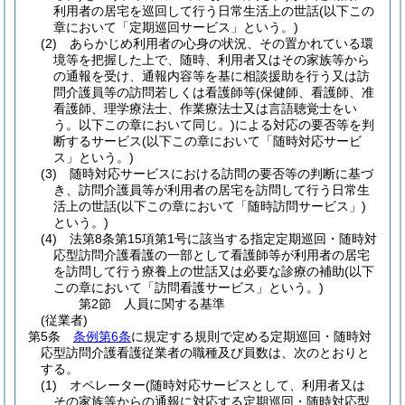
利用者の居宅を巡回して行う日常生活上の世話
(以下この
章において「定期巡回サービス」という。)
(2)
あらかじめ利用者の心身の状況、その置かれている環
境等を把握した上で、随時、利用者又はその家族等から
の通報を受け、通報内容等を基に相談援助を行う又は訪
問介護員等の訪問若しくは看護師等
(保健師、看護師、准
看護師、理学療法士、作業療法士又は言語聴覚士をい
う。以下この章において同じ。)
による対応の要否等を判
断するサービス
(以下この章において「随時対応サービ
ス」という。)
(3)
随時対応サービスにおける訪問の要否等の判断に基づ
き、訪問介護員等が利用者の居宅を訪問して行う日常生
活上の世話
(以下この章において「随時訪問サービス」)
という。)
(4)
法第8条第15項第1号に該当する指定定期巡回・随時対
応型訪問介護看護の一部として看護師等が利用者の居宅
を訪問して行う療養上の世話又は必要な診療の補助
(以下
この章において「訪問看護サービス」という。)
第2節
人員に関する基準
(従業者)
第5条
条例第6条
に規定する規則で定める定期巡回・随時対
応型訪問介護看護従業者の職種及び員数は、次のとおりと
する。
(1)
オペレーター
(随時対応サービスとして、利用者又は
その家族等からの通報に対応する定期巡回・随時対応型