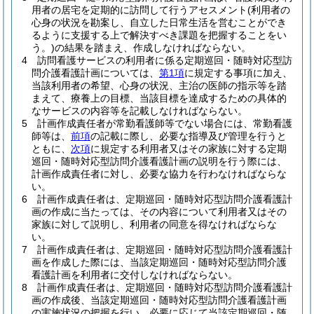
用者の居宅を定期的に訪問して行うアセスメント
(利用者の
心身の状況を勘案し、自立した日常生活を営むことができ
るように支援する上で解決すべき課題を把握することをい
う。)
の結果を踏まえ、作成しなければならない。
4
訪問看護サービスの利用者に係る定期巡回・随時対応型訪
問介護看護計画については、
第1項
に規定する事項に加え、
当該利用者の希望、心身の状況、主治の医師の指示等を踏
まえて、療養上の目標、当該目標を達成するための具体的
なサービスの内容等を記載しなければならない。
5
計画作成責任者が常勤看護師等でない場合には、常勤看護
師等は、
前項
の記載に際し、必要な指導及び管理を行うと
ともに、
次項
に規定する利用者又はその家族に対する定期
巡回・随時対応型訪問介護看護計画の説明を行う際には、
計画作成責任者に対し、必要な協力を行わなければならな
い。
6
計画作成責任者は、定期巡回・随時対応型訪問介護看護計
画の作成に当たっては、その内容について利用者又はその
家族に対して説明し、利用者の同意を得なければならな
い。
7
計画作成責任者は、定期巡回・随時対応型訪問介護看護計
画を作成した際には、当該定期巡回・随時対応型訪問介護
看護計画を利用者に交付しなければならない。
8
計画作成責任者は、定期巡回・随時対応型訪問介護看護計
画の作成後、当該定期巡回・随時対応型訪問介護看護計画
の実施状況の把握を行い、必要に応じて当該定期巡回・随