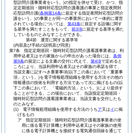
型訪問介護事業者をいう。)
の指定を併せて受け、かつ、指
定定期巡回・随時対応型訪問介護看護の事業と指定夜間対
応型訪問介護
(
条例第14条
に規定する指定夜間対応型訪問介
護をいう。)
の事業とが同一の事業所において一体的に運営
されている場合については、
第43条
に規定する設備に関す
る基準を満たすことをもって、
前3項
に規定する基準を満た
しているものとみなすことができる。
第4節
運営に関する基準等
(内容及び手続の説明及び同意)
第7条
指定定期巡回・随時対応型訪問介護看護事業者は、利
用申込者又はその家族からの申出があった場合には、
条例
第9条
の規定による文書の交付に代えて、
第4項
で定めると
ころにより、当該利用申込者又はその家族の承諾を得て、
当該文書に記すべき重要事項
(以下この条において「重要事
項」という。)
を電子情報処理組織を使用する方法その他の
情報通信の技術を利用する方法であって次に掲げるもの
(以
下この条において、「電磁的方法」という。)
により提供す
ることができる。
この場合において、当該指定定期巡回・
随時対応型訪問介護看護事業者は、当該文書を交付したも
のとみなす。
(1)
電子情報処理組織を使用する方法のうち
ア
又は
イ
に掲
げるもの
ア
指定定期巡回・随時対応型訪問介護看護事業者の使
用に係る電子計算機と利用申込者又はその家族の使用
に係る電子計算機とを接続する電気通信回線を通じて