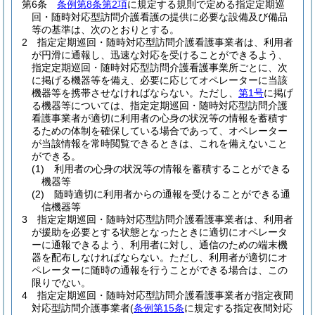
第6条
条例第8条第2項
に規定する規則で定める指定定期巡
回・随時対応型訪問介護看護の提供に必要な設備及び備品
等の基準は、次のとおりとする。
2
指定定期巡回・随時対応型訪問介護看護事業者は、利用者
が円滑に通報し、迅速な対応を受けることができるよう、
指定定期巡回・随時対応型訪問介護看護事業所ごとに、次
に掲げる機器等を備え、必要に応じてオペレーターに当該
機器等を携帯させなければならない。
ただし、
第1号
に掲げ
る機器等については、指定定期巡回・随時対応型訪問介護
看護事業者が適切に利用者の心身の状況等の情報を蓄積す
るための体制を確保している場合であって、オペレーター
が当該情報を常時閲覧できるときは、これを備えないこと
ができる。
(1)
利用者の心身の状況等の情報を蓄積することができる
機器等
(2)
随時適切に利用者からの通報を受けることができる通
信機器等
3
指定定期巡回・随時対応型訪問介護看護事業者は、利用者
が援助を必要とする状態となったときに適切にオペレータ
ーに通報できるよう、利用者に対し、通信のための端末機
器を配布しなければならない。
ただし、利用者が適切にオ
ペレーターに随時の通報を行うことができる場合は、この
限りでない。
4
指定定期巡回・随時対応型訪問介護看護事業者が指定夜間
対応型訪問介護事業者
(
条例第15条
に規定する指定夜間対応