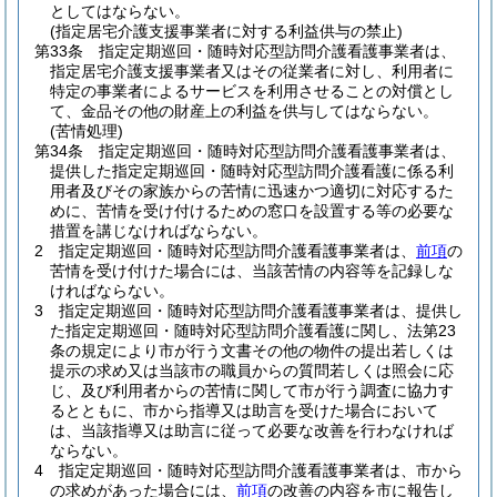
としてはならない。
(指定居宅介護支援事業者に対する利益供与の禁止)
第33条
指定定期巡回・随時対応型訪問介護看護事業者は、
指定居宅介護支援事業者又はその従業者に対し、利用者に
特定の事業者によるサービスを利用させることの対償とし
て、金品その他の財産上の利益を供与してはならない。
(苦情処理)
第34条
指定定期巡回・随時対応型訪問介護看護事業者は、
提供した指定定期巡回・随時対応型訪問介護看護に係る利
用者及びその家族からの苦情に迅速かつ適切に対応するた
めに、苦情を受け付けるための窓口を設置する等の必要な
措置を講じなければならない。
2
指定定期巡回・随時対応型訪問介護看護事業者は、
前項
の
苦情を受け付けた場合には、当該苦情の内容等を記録しな
ければならない。
3
指定定期巡回・随時対応型訪問介護看護事業者は、提供し
た指定定期巡回・随時対応型訪問介護看護に関し、法第23
条の規定により市が行う文書その他の物件の提出若しくは
提示の求め又は当該市の職員からの質問若しくは照会に応
じ、及び利用者からの苦情に関して市が行う調査に協力す
るとともに、市から指導又は助言を受けた場合において
は、当該指導又は助言に従って必要な改善を行わなければ
ならない。
4
指定定期巡回・随時対応型訪問介護看護事業者は、市から
の求めがあった場合には、
前項
の改善の内容を市に報告し