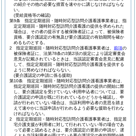
の紹介その他の必要な措置を速やかに講じなければならな
い。
(受給資格等の確認)
第9条
指定定期巡回・随時対応型訪問介護看護事業者は、指
定定期巡回・随時対応型訪問介護看護の提供を求められた
場合は、その者の提示する被保険者証によって、被保険者
資格、要介護認定の有無及び要介護認定の有効期間を確か
めるものとする。
2
指定定期巡回・随時対応型訪問介護看護事業者は、
前項
の
被保険者証に、法第78条の3第2項の規定により認定審査会
意見が記載されているときは、当該認定審査会意見に配慮
して、指定定期巡回・随時対応型訪問介護看護を提供する
ように努めなければならない。
(要介護認定の申請に係る援助)
第10条
指定定期巡回・随時対応型訪問介護看護事業者は、
指定定期巡回・随時対応型訪問介護看護の提供の開始に際
し、要介護認定を受けていない利用申込者については、要
介護認定の申請が既に行われているかどうかを確認し、申
請が行われていない場合は、当該利用申込者の意思を踏ま
えて速やかに当該申請が行われるよう必要な援助を行わな
ければならない。
2
指定定期巡回・随時対応型訪問介護看護事業者は、指定居
宅介護支援が利用者に対して行われていない等の場合であ
って必要と認めるときは、要介護認定の更新の申請が、遅
くとも当該利用者が受けている要介護認定の有効期間が終