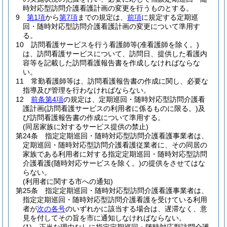
時対応型訪問介護看護計画の変更を行うものとする。
9
第1項
から
第7項
までの規定は、
前項
に規定する定期巡
回・随時対応型訪問介護看護計画の変更について準用す
る。
10
訪問看護サービスを行う看護師等
(准看護師を除く。)
は、訪問看護サービスについて、訪問日、提供した看護内
容等を記載した訪問看護報告書を作成しなければならな
い。
11
常勤看護師等は、訪問看護報告書の作成に関し、必要な
指導及び管理を行わなければならない。
12
前条第4項
の規定は、定期巡回・随時対応型訪問介護看
護計画
(訪問看護サービスの利用者に係るものに限る。)
及
び訪問看護報告書の作成について準用する。
(同居家族に対するサービス提供の禁止)
第24条
指定定期巡回・随時対応型訪問介護看護事業者は、
定期巡回・随時対応型訪問介護看護従業者に、その同居の
家族である利用者に対する指定定期巡回・随時対応型訪問
介護看護
(随時対応サービスを除く。)
の提供をさせてはな
らない。
(利用者に関する市への通知)
第25条
指定定期巡回・随時対応型訪問介護看護事業者は、
指定定期巡回・随時対応型訪問介護看護を受けている利用
者が
次の各号
のいずれかに該当する場合は、遅滞なく、意
見を付してその旨を市に通知しなければならない。