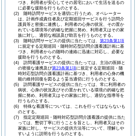
づき、利用者が安心してその居宅において生活を送るの
に必要な援助を行うものとする。
(2)
随時訪問サービスを適切に行うため、オペレーター
は、計画作成責任者及び定期巡回サービスを行う訪問介
護員等と密接に連携し、利用者の心身の状況、その置か
れている環境等の的確な把握に努め、利用者又はその家
族に対し、適切な相談及び助言を行うものとする。
(3)
随時訪問サービスの提供に当たっては、
第23条第1項
に規定する定期巡回・随時対応型訪問介護看護計画に基
づき、利用者からの随時の連絡に迅速に対応し、必要な
援助を行うものとする。
(4)
訪問看護サービスの提供に当たっては、主治の医師と
の密接な連携及び
第23条第1項
に規定する定期巡回・随
時対応型訪問介護看護計画に基づき、利用者の心身の機
能の維持回復を図るよう妥当適切に行うものとする。
(5)
訪問看護サービスの提供に当たっては、常に利用者の
病状、心身の状況及びその置かれている環境の的確な把
握に努め、利用者又はその家族に対し、適切な指導等を
行うものとする。
(6)
特殊な看護等については、これを行ってはならないも
のとする。
(7)
指定定期巡回・随時対応型訪問介護看護の提供に当た
っては、懇切丁寧に行うことを旨とし、利用者又はその
家族に対し、サービスの提供方法等について、理解しや
すいように説明を行うものとする。