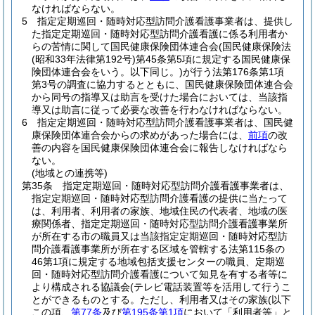
なければならない。
5
指定定期巡回・随時対応型訪問介護看護事業者は、提供し
た指定定期巡回・随時対応型訪問介護看護に係る利用者か
らの苦情に関して国民健康保険団体連合会
(国民健康保険法
(昭和33年法律第192号)
第45条第5項に規定する国民健康保
険団体連合会をいう。以下同じ。)
が行う法第176条第1項
第3号の調査に協力するとともに、国民健康保険団体連合会
から同号の指導又は助言を受けた場合においては、当該指
導又は助言に従って必要な改善を行わなければならない。
6
指定定期巡回・随時対応型訪問介護看護事業者は、国民健
康保険団体連合会からの求めがあった場合には、
前項
の改
善の内容を国民健康保険団体連合会に報告しなければなら
ない。
(地域との連携等)
第35条
指定定期巡回・随時対応型訪問介護看護事業者は、
指定定期巡回・随時対応型訪問介護看護の提供に当たって
は、利用者、利用者の家族、地域住民の代表者、地域の医
療関係者、指定定期巡回・随時対応型訪問介護看護事業所
が所在する市の職員又は当該指定定期巡回・随時対応型訪
問介護看護事業所が所在する区域を管轄する法第115条の
46第1項に規定する地域包括支援センターの職員、定期巡
回・随時対応型訪問介護看護について知見を有する者等に
より構成される協議会
(テレビ電話装置等を活用して行うこ
とができるものとする。ただし、利用者又はその家族
(以下
この項、
第77条
及び
第195条第1項
において「利用者等」と