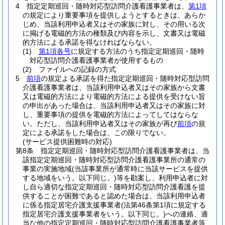
4
指定定期巡回・随時対応型訪問介護看護事業者は、
第1項
の規定により重要事項を提供しようとするときは、あらか
じめ、当該利用申込者又はその家族に対し、その用いる次
に掲げる電磁的方法の種類及び内容を示し、文書又は電磁
的方法による承諾を得なければならない。
(1)
第1項各号
に規定する方法のうち指定定期巡回・随時
対応型訪問介護看護事業者が使用するもの
(2)
ファイルへの記録の方式
5
前項
の規定よる承諾を得た指定定期巡回・随時対応型訪問
介護看護事業者は、当該利用申込者又はその家族から文書
又は電磁的方法により電磁的方法による提供を受けない旨
の申出があった場合は、当該利用申込者又はその家族に対
し、重要事項の提供を電磁的方法によってしてはならな
い。
ただし、当該利用申込者又はその家族が再び
前項
の規
定による承諾をした場合は、この限りでない。
(サービス提供困難時の対応)
第8条
指定定期巡回・随時対応型訪問介護看護事業者は、当
該指定定期巡回・随時対応型訪問介護看護事業所の通常の
事業の実施地域
(当該事業所が通常時に当該サービスを提供
する地域をいう。以下同じ。)
等を勘案し、利用申込者に対
し自ら適切な指定定期巡回・随時対応型訪問介護看護を提
供することが困難であると認めた場合は、当該利用申込者
に係る指定居宅介護支援事業者
(法第46条第1項に規定する
指定居宅介護支援事業者をいう。以下同じ。)
への連絡、適
当な他の指定定期巡回・随時対応型訪問介護看護事業者等