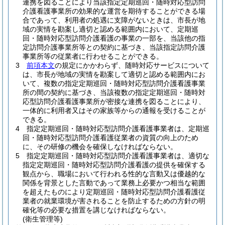
連携を図ることにより当該指定定期巡回・随時対応型訪問
介護看護事業所の効果的な運営を期待することができる場
合であって、利用者の処遇に支障がないときは、市長が地
域の実情を勘案し適切と認める範囲内において、定期巡
回・随時対応型訪問介護看護の事業の一部を、当該他の指
定訪問介護事業所等との契約に基づき、当該指定訪問介護
事業所等の従業者に行わせることができる。
3
前項本文
の規定にかかわらず、随時対応サービスについて
は、市長が地域の実情を勘案して適切と認める範囲内にお
いて、複数の指定定期巡回・随時対応型訪問介護看護事業
所の間の契約に基づき、当該複数の指定定期巡回・随時対
応型訪問介護看護事業所が密接な連携を図ることにより、
一体的に利用者又はその家族等からの通報を受けることが
できる。
4
指定定期巡回・随時対応型訪問介護看護事業者は、定期巡
回・随時対応型訪問介護看護従業者の資質の向上のため
に、その研修の機会を確保しなければならない。
5
指定定期巡回・随時対応型訪問介護看護事業者は、適切な
指定定期巡回・随時対応型訪問介護看護の提供を確保する
観点から、職場において行われる性的な言動又は優越的な
関係を背景とした言動であって業務上必要かつ相当な範囲
を超えたものにより定期巡回・随時対応型訪問介護看護従
業者の就業環境が害されることを防止するための方針の明
確化等の必要な措置を講じなければならない。
(衛生管理等)