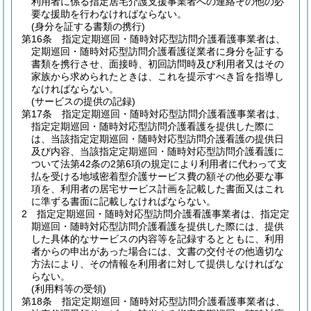
利用者に係る指定居宅介護支援事業者への連絡その他の必
要な援助を行わなければならない。
(身分を証する書類の携行)
第16条
指定定期巡回・随時対応型訪問介護看護事業者は、
定期巡回・随時対応型訪問介護看護従業者に身分を証する
書類を携行させ、面接時、初回訪問時及び利用者又はその
家族から求められたときは、これを提示すべき旨を指導し
なければならない。
(サービスの提供の記録)
第17条
指定定期巡回・随時対応型訪問介護看護事業者は、
指定定期巡回・随時対応型訪問介護看護を提供した際に
は、当該指定定期巡回・随時対応型訪問介護看護の提供日
及び内容、当該指定定期巡回・随時対応型訪問介護看護に
ついて法第42条の2第6項の規定により利用者に代わって支
払を受ける地域密着型介護サービス費の額その他必要な事
項を、利用者の居宅サービス計画を記載した書面又はこれ
に準ずる書面に記載しなければならない。
2
指定定期巡回・随時対応型訪問介護看護事業者は、指定定
期巡回・随時対応型訪問介護看護を提供した際には、提供
した具体的なサービスの内容等を記録するとともに、利用
者からの申出があった場合には、文書の交付その他適切な
方法により、その情報を利用者に対して提供しなければな
らない。
(利用料等の受領)
第18条
指定定期巡回・随時対応型訪問介護看護事業者は、