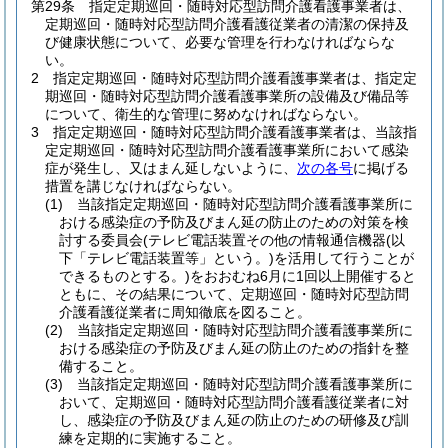
第29条
指定定期巡回・随時対応型訪問介護看護事業者は、
定期巡回・随時対応型訪問介護看護従業者の清潔の保持及
び健康状態について、必要な管理を行わなければならな
い。
2
指定定期巡回・随時対応型訪問介護看護事業者は、指定定
期巡回・随時対応型訪問介護看護事業所の設備及び備品等
について、衛生的な管理に努めなければならない。
3
指定定期巡回・随時対応型訪問介護看護事業者は、当該指
定定期巡回・随時対応型訪問介護看護事業所において感染
症が発生し、又はまん延しないように、
次の各号
に掲げる
措置を講じなければならない。
(1)
当該指定定期巡回・随時対応型訪問介護看護事業所に
おける感染症の予防及びまん延の防止のための対策を検
討する委員会
(テレビ電話装置その他の情報通信機器
(以
下「テレビ電話装置等」という。)
を活用して行うことが
できるものとする。)
をおおむね6月に1回以上開催すると
ともに、その結果について、定期巡回・随時対応型訪問
介護看護従業者に周知徹底を図ること。
(2)
当該指定定期巡回・随時対応型訪問介護看護事業所に
おける感染症の予防及びまん延の防止のための指針を整
備すること。
(3)
当該指定定期巡回・随時対応型訪問介護看護事業所に
おいて、定期巡回・随時対応型訪問介護看護従業者に対
し、感染症の予防及びまん延の防止のための研修及び訓
練を定期的に実施すること。