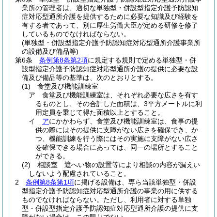
業所の管理者は、適切な単独型・併設型指定介護予防認知
症対応型通所介護を提供するために必要な知識及び経験を
有する者であって、別に厚生労働大臣が定める研修を修了
しているものでなければならない。
(単独型・併設型指定介護予防認知症対応型通所介護事業所
の設備及び備品等)
第6条
条例第8条第2項
に規定する規則で定める単独型・併
設型指定介護予防認知症対応型通所介護の提供に必要な設
備及び備品等の基準は、次のとおりとする。
(1)
食堂及び機能訓練室
ア
食堂及び機能訓練室は、それぞれ必要な広さを有す
るものとし、その合計した面積は、3平方メートルに利
用定員を乗じて得た面積以上とすること。
イ
ア
にかかわらず、食堂及び機能訓練室は、食事の提
供の際にはその提供に支障がない広さを確保でき、か
つ、機能訓練を行う際にはその実施に支障がない広さ
を確保できる場合にあっては、同一の場所とすること
ができる。
(2)
相談室 遮へい物の設置等により相談の内容が漏えい
しないよう配慮されていること。
2
条例第8条第1項
に掲げる設備は、専ら当該単独型・併設
型指定介護予防認知症対応型通所介護の事業の用に供する
ものでなければならない。
ただし、利用者に対する単独
型・併設型指定介護予防認知症対応型通所介護の提供に支