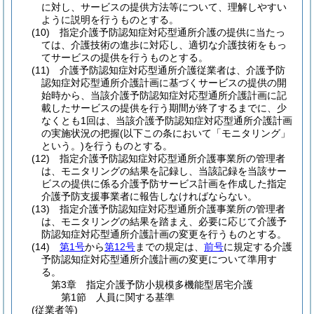
に対し、サービスの提供方法等について、理解しやすい
ように説明を行うものとする。
(10)
指定介護予防認知症対応型通所介護の提供に当たっ
ては、介護技術の進歩に対応し、適切な介護技術をもっ
てサービスの提供を行うものとする。
(11)
介護予防認知症対応型通所介護従業者は、介護予防
認知症対応型通所介護計画に基づくサービスの提供の開
始時から、当該介護予防認知症対応型通所介護計画に記
載したサービスの提供を行う期間が終了するまでに、少
なくとも1回は、当該介護予防認知症対応型通所介護計画
の実施状況の把握
(以下この条において「モニタリング」
という。)
を行うものとする。
(12)
指定介護予防認知症対応型通所介護事業所の管理者
は、モニタリングの結果を記録し、当該記録を当該サー
ビスの提供に係る介護予防サービス計画を作成した指定
介護予防支援事業者に報告しなければならない。
(13)
指定介護予防認知症対応型通所介護事業所の管理者
は、モニタリングの結果を踏まえ、必要に応じて介護予
防認知症対応型通所介護計画の変更を行うものとする。
(14)
第1号
から
第12号
までの規定は、
前号
に規定する介護
予防認知症対応型通所介護計画の変更について準用す
る。
第3章
指定介護予防小規模多機能型居宅介護
第1節
人員に関する基準
(従業者等)