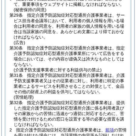
て、重要事項をウェブサイトに掲載しなければならない。
(秘密保持の同意)
第29条
指定介護予防認知症対応型通所介護事業者は、サー
ビス担当者会議等において、利用者の個人情報を用いる場
合は利用者の同意を、利用者の家族の個人情報を用いる場
合は当該家族の同意を、あらかじめ文書により得ておかな
ければならない。
(広告)
第30条
指定介護予防認知症対応型通所介護事業者は、指定
介護予防認知症対応型通所介護事業所について広告をする
場合においては、その内容が虚偽又は誇大なものとしては
ならない。
(介護予防支援事業者に対する利益供与の禁止)
第31条
指定介護予防認知症対応型通所介護事業者は、介護
予防支援事業者又はその従業者に対し、利用者に特定の事
業者によるサービスを利用させることの対償として、金品
その他の財産上の利益を供与してはならない。
(苦情処理)
第32条
指定介護予防認知症対応型通所介護事業者は、提供
した指定介護予防認知症対応型通所介護に係る利用者及び
その家族からの苦情に迅速かつ適切に対応するために、苦
情を受け付けるための窓口を設置する等の必要な措置を講
じなければならない。
2
指定介護予防認知症対応型通所介護事業者は、
前項
の苦情
を受け付けた場合には、当該苦情の内容等を記録しなけれ