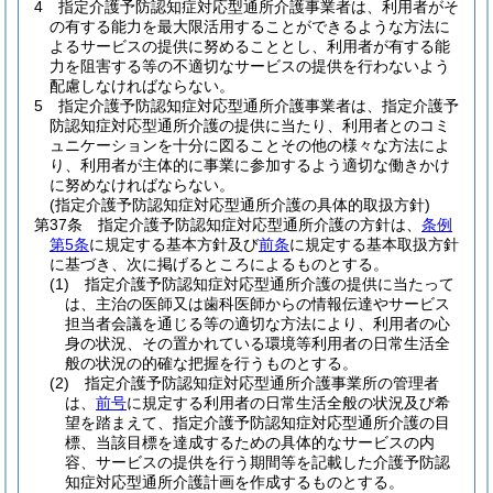
4
指定介護予防認知症対応型通所介護事業者は、利用者がそ
の有する能力を最大限活用することができるような方法に
よるサービスの提供に努めることとし、利用者が有する能
力を阻害する等の不適切なサービスの提供を行わないよう
配慮しなければならない。
5
指定介護予防認知症対応型通所介護事業者は、指定介護予
防認知症対応型通所介護の提供に当たり、利用者とのコミ
ュニケーションを十分に図ることその他の様々な方法によ
り、利用者が主体的に事業に参加するよう適切な働きかけ
に努めなければならない。
(指定介護予防認知症対応型通所介護の具体的取扱方針)
第37条
指定介護予防認知症対応型通所介護の方針は、
条例
第5条
に規定する基本方針及び
前条
に規定する基本取扱方針
に基づき、次に掲げるところによるものとする。
(1)
指定介護予防認知症対応型通所介護の提供に当たって
は、主治の医師又は歯科医師からの情報伝達やサービス
担当者会議を通じる等の適切な方法により、利用者の心
身の状況、その置かれている環境等利用者の日常生活全
般の状況の的確な把握を行うものとする。
(2)
指定介護予防認知症対応型通所介護事業所の管理者
は、
前号
に規定する利用者の日常生活全般の状況及び希
望を踏まえて、指定介護予防認知症対応型通所介護の目
標、当該目標を達成するための具体的なサービスの内
容、サービスの提供を行う期間等を記載した介護予防認
知症対応型通所介護計画を作成するものとする。