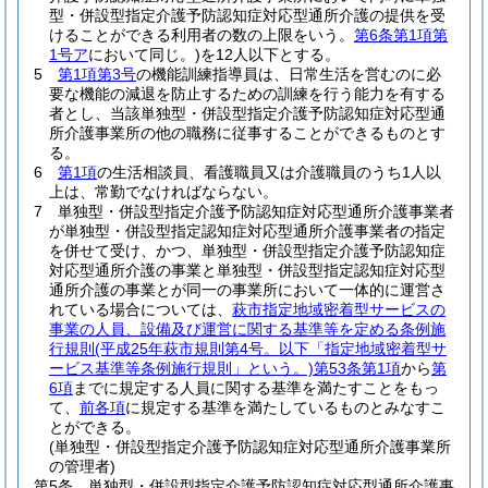
型・併設型指定介護予防認知症対応型通所介護の提供を受
けることができる利用者の数の上限をいう。
第6条第1項第
1号ア
において同じ。)
を12人以下とする。
5
第1項第3号
の機能訓練指導員は、日常生活を営むのに必
要な機能の減退を防止するための訓練を行う能力を有する
者とし、当該単独型・併設型指定介護予防認知症対応型通
所介護事業所の他の職務に従事することができるものとす
る。
6
第1項
の生活相談員、看護職員又は介護職員のうち1人以
上は、常勤でなければならない。
7
単独型・併設型指定介護予防認知症対応型通所介護事業者
が単独型・併設型指定認知症対応型通所介護事業者の指定
を併せて受け、かつ、単独型・併設型指定介護予防認知症
対応型通所介護の事業と単独型・併設型指定認知症対応型
通所介護の事業とが同一の事業所において一体的に運営さ
れている場合については、
萩市指定地域密着型サービスの
事業の人員、設備及び運営に関する基準等を定める条例施
行規則
(平成25年萩市規則第4号。以下「指定地域密着型サ
ービス基準等条例施行規則」という。)
第53条第1項
から
第
6項
までに規定する人員に関する基準を満たすことをもっ
て、
前各項
に規定する基準を満たしているものとみなすこ
とができる。
(単独型・併設型指定介護予防認知症対応型通所介護事業所
の管理者)
第5条
単独型・併設型指定介護予防認知症対応型通所介護事