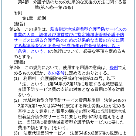
第4節
介護予防のための効果的な支援の方法に関する基
準
(第76条―第79条)
附則
第1章
総則
(趣旨)
第1条
この規則は、
萩市指定地域密着型介護予防サービスの
事業の人員、設備及び運営並びに指定地域密着型介護予防
サービスに係る介護予防のための効果的な支援の方法に関
する基準等を定める条例
(平成25年萩市条例第4号。以下
「条例」という。)
の施行について、必要な事項を定めるも
のとする。
(定義)
第2条
この規則において、使用する用語の意義は、
条例
で定
めるもののほか、
次の各号
に定めるとおりとする。
(1)
利用料 介護保険法
(平成9年法律第123号。以下
「法」という。)
第54条の2第1項に規定する地域密着型
介護予防サービス費の支給の対象となる費用に係る対価
をいう。
(2)
地域密着型介護予防サービス費用基準額 法第54条の
2第2項第1号又は第2号に規定する厚生労働大臣が定める
基準により算定した費用の額
(その額が現に当該指定地域
密着型介護予防サービスに要した費用の額を超えるとき
は、当該現に指定地域密着型介護予防サービスに要した
費用の額とする。)
をいう。
(3)
法定代理受領サービス 法第54条の2第6項の規定によ