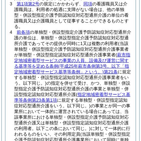
3
第1項第2号
の規定にかかわらず、
同項
の看護職員又は介
護職員は、利用者の処遇に支障がない場合は、他の単独
型・併設型指定介護予防認知症対応型通所介護の単位の看
護職員又は介護職員として従事することができるものとす
る。
4
前各項
の単独型・併設型指定介護予防認知症対応型通所介
護の単位は、単独型・併設型指定介護予防認知症対応型通
所介護であってその提供が同時に1又は複数の利用者
(当該
単独型・併設型指定介護予防認知症対応型通所介護事業者
が単独型・併設型指定認知症対応型通所介護事業者
(
萩市指
定地域密着型サービスの事業の人員、設備及び運営に関す
る基準等を定める条例
(平成25年萩市条例第3号。以下「指
定地域密着型サービス基準等条例」という。)
第21条
に規定
する単独型・併設型指定認知症対応型通所介護事業者をい
う。以下同じ。)
の指定を併せて受け、かつ、単独型・併設
型指定介護予防認知症対応型通所介護の事業と単独型・併
設型指定認知症対応型通所介護
(
指定地域密着型サービス基
準等条例第23条第1項
に規定する単独型・併設型指定認知
症対応型通所介護をいう。以下同じ。)
の事業とが同一の事
業所において一体的に運営されている場合にあっては、当
該事業所における単独型・併設型指定介護予防認知症対応
型通所介護又は単独型・併設型指定認知症対応型通所介護
の利用者。以下この条において同じ。)
に対して一体的に行
われるものをいい、その利用定員
(当該単独型・併設型指定
介護予防認知症対応型通所介護事業所において同時に単独