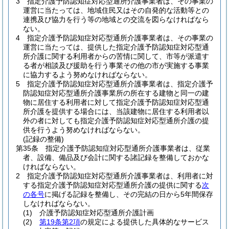
3
指定介護予防認知症対応型通所介護事業者は、その事業の
運営に当たっては、地域住民又はその自発的な活動等との
連携及び協力を行う等の地域との交流を図らなければなら
ない。
4
指定介護予防認知症対応型通所介護事業者は、その事業の
運営に当たっては、提供した指定介護予防認知症対応型通
所介護に関する利用者からの苦情に関して、市等が派遣す
る者が相談及び援助を行う事業その他の市が実施する事業
に協力するよう努めなければならない。
5
指定介護予防認知症対応型通所介護事業者は、指定介護予
防認知症対応型通所介護事業所の所在する建物と同一の建
物に居住する利用者に対して指定介護予防認知症対応型通
所介護を提供する場合には、当該建物に居住する利用者以
外の者に対しても指定介護予防認知症対応型通所介護の提
供を行うよう努めなければならない。
(記録の整備)
第35条
指定介護予防認知症対応型通所介護事業者は、従業
者、設備、備品及び会計に関する諸記録を整備しておかな
ければならない。
2
指定介護予防認知症対応型通所介護事業者は、利用者に対
する指定介護予防認知症対応型通所介護の提供に関する
次
の各号
に掲げる記録を整備し、その完結の日から5年間保存
しなければならない。
(1)
介護予防認知症対応型通所介護計画
(2)
第19条第2項
の規定による提供した具体的なサービス