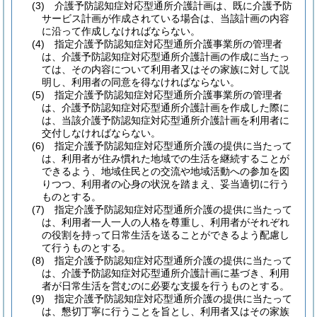
(3)
介護予防認知症対応型通所介護計画は、既に介護予防
サービス計画が作成されている場合は、当該計画の内容
に沿って作成しなければならない。
(4)
指定介護予防認知症対応型通所介護事業所の管理者
は、介護予防認知症対応型通所介護計画の作成に当たっ
ては、その内容について利用者又はその家族に対して説
明し、利用者の同意を得なければならない。
(5)
指定介護予防認知症対応型通所介護事業所の管理者
は、介護予防認知症対応型通所介護計画を作成した際に
は、当該介護予防認知症対応型通所介護計画を利用者に
交付しなければならない。
(6)
指定介護予防認知症対応型通所介護の提供に当たって
は、利用者が住み慣れた地域での生活を継続することが
できるよう、地域住民との交流や地域活動への参加を図
りつつ、利用者の心身の状況を踏まえ、妥当適切に行う
ものとする。
(7)
指定介護予防認知症対応型通所介護の提供に当たって
は、利用者一人一人の人格を尊重し、利用者がそれぞれ
の役割を持って日常生活を送ることができるよう配慮し
て行うものとする。
(8)
指定介護予防認知症対応型通所介護の提供に当たって
は、介護予防認知症対応型通所介護計画に基づき、利用
者が日常生活を営むのに必要な支援を行うものとする。
(9)
指定介護予防認知症対応型通所介護の提供に当たって
は、懇切丁寧に行うことを旨とし、利用者又はその家族