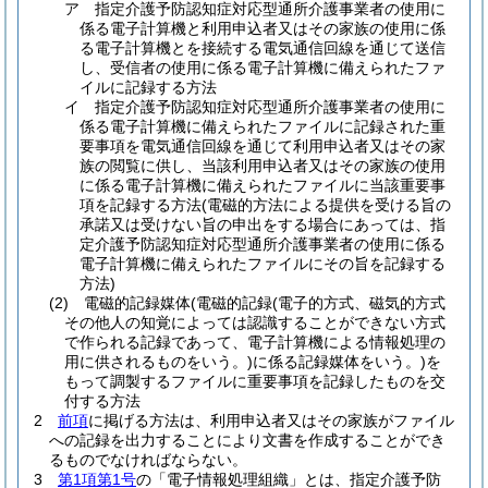
ア
指定介護予防認知症対応型通所介護事業者の使用に
係る電子計算機と利用申込者又はその家族の使用に係
る電子計算機とを接続する電気通信回線を通じて送信
し、受信者の使用に係る電子計算機に備えられたファ
イルに記録する方法
イ
指定介護予防認知症対応型通所介護事業者の使用に
係る電子計算機に備えられたファイルに記録された重
要事項を電気通信回線を通じて利用申込者又はその家
族の閲覧に供し、当該利用申込者又はその家族の使用
に係る電子計算機に備えられたファイルに当該重要事
項を記録する方法
(電磁的方法による提供を受ける旨の
承諾又は受けない旨の申出をする場合にあっては、指
定介護予防認知症対応型通所介護事業者の使用に係る
電子計算機に備えられたファイルにその旨を記録する
方法)
(2)
電磁的記録媒体
(電磁的記録
(電子的方式、磁気的方式
その他人の知覚によっては認識することができない方式
で作られる記録であって、電子計算機による情報処理の
用に供されるものをいう。)
に係る記録媒体をいう。)
を
もって調製するファイルに重要事項を記録したものを交
付する方法
2
前項
に掲げる方法は、利用申込者又はその家族がファイル
への記録を出力することにより文書を作成することができ
るものでなければならない。
3
第1項第1号
の「電子情報処理組織」とは、指定介護予防