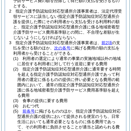
予防サービス費の額を控除して得た額の支払を受けるもの
とする。
2
指定介護予防認知症対応型通所介護事業者は、法定代理受
領サービスに該当しない指定介護予防認知症対応型通所介
護を提供した際にその利用者から支払を受ける利用料の額
と、指定介護予防認知症対応型通所介護に係る地域密着型
介護予防サービス費用基準額との間に、不合理な差額が生
じないようにしなければならない。
3
指定介護予防認知症対応型通所介護事業者は、
前2項
の支
払を受ける額のほか、
次の各号
に掲げる費用の額の支払を
利用者から受けることができる。
(1)
利用者の選定により通常の事業の実施地域以外の地域
に居住する利用者に対して行う送迎に要する費用
(2)
指定介護予防認知症対応型通所介護に通常要する時間
を超える指定介護予防認知症対応型通所介護であって利
用者の選定に係るものの提供に伴い必要となる費用の範
囲内において、通常の指定介護予防認知症対応型通所介
護に係る地域密着型介護予防サービス費用基準額を超え
る費用
(3)
食事の提供に要する費用
(4)
おむつ代
(5)
前各号
に掲げるもののほか、指定介護予防認知症対応
型通所介護の提供において提供される便宜のうち、日常
生活においても通常必要となるものに係る費用であっ
て、その利用者に負担させることが適当と認められる費