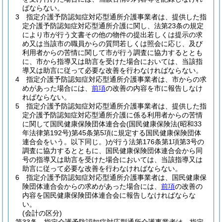
ばならない。
3
指定介護予防認知症対応型通所介護事業者は、提供した指
定介護予防認知症対応型通所介護に関し、法第23条の規定
により市が行う文書その他の物件の提出若しくは提示の求
め又は当該市の職員からの質問若しくは照会に応じ、及び
利用者からの苦情に関して市が行う調査に協力するととも
に、市から指導又は助言を受けた場合においては、当該指
導又は助言に従って必要な改善を行わなければならない。
4
指定介護予防認知症対応型通所介護事業者は、市からの求
めがあった場合には、
前項
の改善の内容を市に報告しなけ
ればならない。
5
指定介護予防認知症対応型通所介護事業者は、提供した指
定介護予防認知症対応型通所介護に係る利用者からの苦情
に関して国民健康保険団体連合会
(国民健康保険法
(昭和33
年法律第192号)
第45条第5項に規定する国民健康保険団体
連合会をいう。以下同じ。)
が行う法第176条第1項第3号の
調査に協力するとともに、国民健康保険団体連合会から同
号の指導又は助言を受けた場合においては、当該指導又は
助言に従って必要な改善を行わなければならない。
6
指定介護予防認知症対応型通所介護事業者は、国民健康保
険団体連合会からの求めがあった場合には、
前項
の改善の
内容を国民健康保険団体連合会に報告しなければならな
い。
(会計の区分)