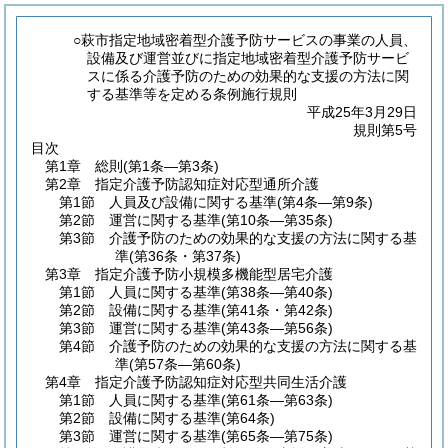
○萩市指定地域密着型介護予防サービスの事業の人員、
設備及び運営並びに指定地域密着型介護予防サービ
スに係る介護予防のための効果的な支援の方法に関
する基準等を定める条例施行規則
平成25年3月29日
規則第5号
目次
第1章
総則
(第1条―第3条)
第2章
指定介護予防認知症対応型通所介護
第1節
人員及び設備に関する基準
(第4条―第9条)
第2節
運営に関する基準
(第10条―第35条)
第3節
介護予防のための効果的な支援の方法に関する基
準
(第36条・第37条)
第3章
指定介護予防小規模多機能型居宅介護
第1節
人員に関する基準
(第38条―第40条)
第2節
設備に関する基準
(第41条・第42条)
第3節
運営に関する基準
(第43条―第56条)
第4節
介護予防のための効果的な支援の方法に関する基
準
(第57条―第60条)
第4章
指定介護予防認知症対応型共同生活介護
第1節
人員に関する基準
(第61条―第63条)
第2節
設備に関する基準
(第64条)
第3節
運営に関する基準
(第65条―第75条)