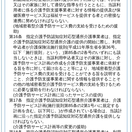
又はその家族に対して適切な指導を行うとともに、当該利
用者に係る介護予防支援事業者に対する情報の提供及び保
健医療サービス又は福祉サービスを提供する者との密接な
連携に努めなければならない。
(地域密着型介護予防サービス費の支給を受けるための援
助)
第16条
指定介護予防認知症対応型通所介護事業者は、指定
介護予防認知症対応型通所介護の提供の開始に際し、利用
申込者が介護保険法施行規則
(平成11年厚生省令第36号。
以下「施行規則」という。)
第85条の2各号のいずれにも該
当しないときは、当該利用申込者又はその家族に対し、介
護予防サービス計画の作成を介護予防支援事業者に依頼す
る旨を市に対して届け出ること等により、地域密着型介護
予防サービス費の支給を受けることができる旨を説明する
こと、介護予防支援事業者に関する情報を提供することそ
の他の地域密着型介護予防サービス費の支給を受けるため
に必要な援助を行わなければならない。
(介護予防サービス計画に沿ったサービスの提供)
第17条
指定介護予防認知症対応型通所介護事業者は、介護
予防サービス計画
(施行規則第85条の2第1号ハに規定する
計画を含む。以下同じ。)
が作成されている場合は、当該計
画に沿った指定介護予防認知症対応型通所介護を提供しな
ければならない。
(介護予防サービス計画等の変更の援助)