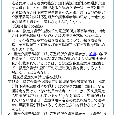
込者に対し自ら適切な指定介護予防認知症対応型通所介護
を提供することが困難であると認めた場合は、当該利用申
込者に係る介護予防支援事業者への連絡、適当な他の指定
介護予防認知症対応型通所介護事業者等の紹介その他の必
要な措置を速やかに講じなければならない。
(受給資格等の確認)
第12条
指定介護予防認知症対応型通所介護事業者は、指定
介護予防認知症対応型通所介護の提供を求められた場合
は、その者の提示する被保険者証によって、被保険者資
格、要支援認定の有無及び要支援認定の有効期間を確かめ
るものとする。
2
指定介護予防認知症対応型通所介護事業者は、
前項
の被保
険者証に、法第115条の13第2項の規定により認定審査会意
見が記載されているときは、当該認定審査会意見に配慮し
て、指定介護予防認知症対応型通所介護を提供するように
努めなければならない。
(要支援認定の申請に係る援助)
第13条
指定介護予防認知症対応型通所介護事業者は、指定
介護予防認知症対応型通所介護の提供の開始に際し、要支
援認定を受けていない利用申込者については、要支援認定
の申請が既に行われているかどうかを確認し、申請が行わ
れていない場合は、当該利用申込者の意思を踏まえて速や
かに当該申請が行われるよう必要な援助を行わなければな
らない。
2
指定介護予防認知症対応型通所介護事業者は、介護予防支