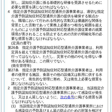
対し、認知症介護に係る基礎的な研修を受講させるために
必要な措置を講じなければならない。
4
指定介護予防認知症対応型通所介護事業者は、適切な指定
介護予防認知症対応型通所介護の提供を確保する観点か
ら、職場において行われる性的な言動又は優越的な関係を
背景とした言動であって業務上必要かつ相当な範囲を超え
たものにより介護予防認知症対応型通所介護従業者の就業
環境が害されることを防止するための方針の明確化等の必
要な措置を講じなければならない。
(定員の遵守)
第26条
指定介護予防認知症対応型通所介護事業者は、利用
定員を超えて指定介護予防認知症対応型通所介護の提供を
行ってはならない。
ただし、災害その他のやむを得ない事
情がある場合は、この限りでない。
(衛生管理等)
第27条
指定介護予防認知症対応型通所介護事業者は、利用
者の使用する施設、食器その他の設備又は飲用に供する水
について、衛生的な管理に努め、又は衛生上必要な措置を
講じなければならない。
2
指定介護予防認知症対応型通所介護事業者は、当該指定介
護予防認知症対応型通所介護事業所において感染症が発生
し、又はまん延しないように、
次の各号
に掲げる措置を講
じなければならない。
(1)
当該指定介護予防認知症対応型通所介護事業所におけ
る感染症の予防及びまん延の防止のための対策を検討す