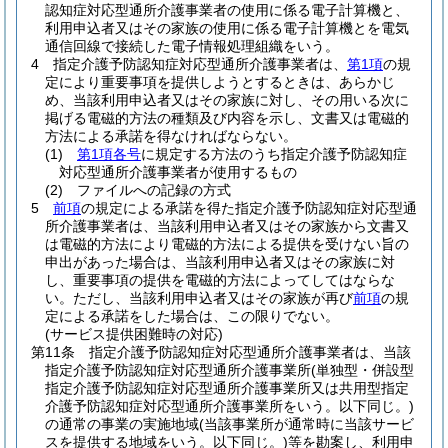
認知症対応型通所介護事業者の使用に係る電子計算機と、
利用申込者又はその家族の使用に係る電子計算機とを電気
通信回線で接続した電子情報処理組織をいう。
4
指定介護予防認知症対応型通所介護事業者は、
第1項
の規
定により重要事項を提供しようとするときは、あらかじ
め、当該利用申込者又はその家族に対し、その用いる次に
掲げる電磁的方法の種類及び内容を示し、文書又は電磁的
方法による承諾を得なければならない。
(1)
第1項各号
に規定する方法のうち指定介護予防認知症
対応型通所介護事業者が使用するもの
(2)
ファイルへの記録の方式
5
前項
の規定による承諾を得た指定介護予防認知症対応型通
所介護事業者は、当該利用申込者又はその家族から文書又
は電磁的方法により電磁的方法による提供を受けない旨の
申出があった場合は、当該利用申込者又はその家族に対
し、重要事項の提供を電磁的方法によってしてはならな
い。
ただし、当該利用申込者又はその家族が再び
前項
の規
定による承諾をした場合は、この限りでない。
(サービス提供困難時の対応)
第11条
指定介護予防認知症対応型通所介護事業者は、当該
指定介護予防認知症対応型通所介護事業所
(単独型・併設型
指定介護予防認知症対応型通所介護事業所又は共用型指定
介護予防認知症対応型通所介護事業所をいう。以下同じ。)
の通常の事業の実施地域
(当該事業所が通常時に当該サービ
スを提供する地域をいう。以下同じ。)
等を勘案し、利用申