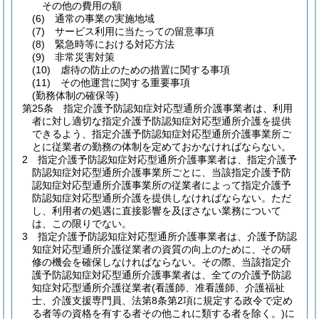
その他の費用の額
(6)
通常の事業の実施地域
(7)
サービス利用に当たっての留意事項
(8)
緊急時等における対応方法
(9)
非常災害対策
(10)
虐待の防止のための措置に関する事項
(11)
その他運営に関する重要事項
(勤務体制の確保等)
第25条
指定介護予防認知症対応型通所介護事業者は、利用
者に対し適切な指定介護予防認知症対応型通所介護を提供
できるよう、指定介護予防認知症対応型通所介護事業所ご
とに従業者の勤務の体制を定めておかなければならない。
2
指定介護予防認知症対応型通所介護事業者は、指定介護予
防認知症対応型通所介護事業所ごとに、当該指定介護予防
認知症対応型通所介護事業所の従業者によって指定介護予
防認知症対応型通所介護を提供しなければならない。
ただ
し、利用者の処遇に直接影響を及ぼさない業務について
は、この限りでない。
3
指定介護予防認知症対応型通所介護事業者は、介護予防認
知症対応型通所介護従業者の資質の向上のために、その研
修の機会を確保しなければならない。
その際、当該指定介
護予防認知症対応型通所介護事業者は、全ての介護予防認
知症対応型通所介護従業者
(看護師、准看護師、介護福祉
士、介護支援専門員、法第8条第2項に規定する政令で定め
る者等の資格を有する者その他これに類する者を除く。)
に