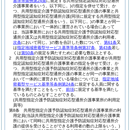
基準等条例第24条
に規定する共用型指定認知症対応型通所
介護事業者をいう。以下同じ。)
の指定を併せて受け、か
つ、共用型指定介護予防認知症対応型通所介護の事業と共
用型指定認知症対応型通所介護
(同項に規定する共用型指定
認知症対応型通所介護をいう。以下同じ。)
の事業とが同一
の事業所において一体的に運営されている場合にあって
は、当該事業所における共用型指定介護予防認知症対応型
通所介護又は共用型指定認知症対応型通所介護の利用者。
次条
において同じ。)
の数を合計した数について、
第61条
又
は
指定地域密着型サービス基準等条例第37条
、
第43条
若し
くは
第50条
の規定を満たすために必要な数以上とする。
2
共用型指定介護予防認知症対応型通所介護事業者が共用型
指定認知症対応型通所介護事業者の指定を併せて受け、か
つ、共用型指定介護予防認知症対応型通所介護の事業と共
用型指定認知症対応型通所介護の事業とが同一の事業所に
おいて一体的に運営されている場合については、
指定地域
密着型サービス基準等条例第24条
に規定する人員に関する
基準を満たすことをもって、
前項
に規定する基準を満たし
ているものとみなすことができる。
(共用型指定介護予防認知症対応型通所介護事業所の利用定
員等)
第8条
共用型指定介護予防認知症対応型通所介護事業所の利
用定員
(当該共用型指定介護予防認知症対応型通所介護事業
所において同時に共用型指定介護予防認知症対応型通所介
護の提供を受けることができる利用者の数の上限をいう。)