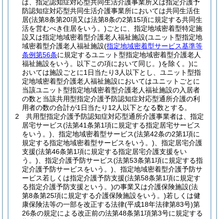
は、指定認知症対応型共同生活介護事業所又は指定介護予
防認知症対応型共同生活介護事業所においては共同生活住
居
(法第8条第20項又は法第8条の2第15項に規定する共同生
活を営むべき住居をいう。)
ごとに、指定地域密着型特定施
設又は指定地域密着型介護老人福祉施設
(ユニット型指定地
域密着型介護老人福祉施設
(
指定地域密着型サービス基準等
条例第56条
に規定するユニット型指定地域密着型介護老人
福祉施設をいう。以下この項において同じ。)
を除く。)
に
おいては施設ごとに1日当たり3人以下とし、ユニット型指
定地域密着型介護老人福祉施設においてはユニットごとに
当該ユニット型指定地域密着型介護老人福祉施設の入居者
の数と当該共用型指定介護予防認知症対応型通所介護の利
用者の数の合計が1日当たり12人以下となる数とする。
2
共用型指定介護予防認知症対応型通所介護事業者は、指定
居宅サービス
(法第41条第1項に規定する指定居宅サービス
をいう。)
、指定地域密着型サービス
(法第42条の2第1項に
規定する指定地域密着型サービスをいう。)
、指定居宅介護
支援
(法第46条第1項に規定する指定居宅介護支援をい
う。)
、指定介護予防サービス
(法第53条第1項に規定する指
定介護予防サービスをいう。)
、指定地域密着型介護予防サ
ービス若しくは指定介護予防支援
(法第58条第1項に規定す
る指定介護予防支援という。)
の事業又は介護保険施設
(法
第8条第25項に規定する介護保険施設をいう。)
若しくは健
康保険法等の一部を改正する法律
(平成18年法律第83号)
第
26条の規定による改正前の法第48条第1項第3号に規定する