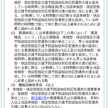
独型・併設型指定介護予防認知症対応型通所介護を提供
している時間帯に生活相談員
(専ら当該単独型・併設型指
定介護予防認知症対応型通所介護の提供に当たる者に限
る。)
が勤務している時間数の合計数を当該単独型・併設
型指定介護予防認知症対応型通所介護を提供している時
間帯の時間数で除して得た数が1以上確保されるために必
要と認められる数
(2)
看護師若しくは准看護師
(以下この章において「看護
職員」という。)
又は介護職員 単独型・併設型指定介護
予防認知症対応型通所介護の単位ごとに、専ら当該単独
型・併設型指定介護予防認知症対応型通所介護の提供に
当たる看護職員又は介護職員が1以上及び当該単独型・併
設型指定介護予防認知症対応型通所介護を提供している
時間帯に看護職員又は介護職員
(いずれも専ら当該単独
型・併設型指定介護予防認知症対応型通所介護の提供に
当たる者に限る。)
が勤務している時間数の合計数を当該
単独型・併設型指定介護予防認知症対応型通所介護を提
供している時間数で除して得た数が1以上確保されるため
に必要と認められる数
(3)
機能訓練指導員 1以上
2
単独型・併設型指定介護予防認知症対応型通所介護事業者
は、単独型・併設型指定介護予防認知症対応型通所介護の
単位ごとに、
前項第2号
の看護職員又は介護職員を、常時1
人以上当該単独型・併設型指定介護予防認知症対応型通所
介護に従事させなければならない。