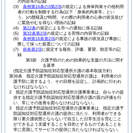
の内容等の記録
(3)
条例第16条の3第2項
の規定による身体拘束その他利用
者の行動を制限する行為
(以下「身体的拘束等」とい
う。)
の態様及び時間、その際の利用者の心身の状況並び
に緊急やむを得ない理由の記録
(4)
第22条
の規定による市への通知に係る記録
(5)
第32条第2項
の規定による苦情の内容等の記録
(6)
条例第16条第2項
の規定による事故の状況及び事故に
際して採った処置についての記録
(7)
前条第2項
に規定する報告、評価、要望、助言等の記
録
第3節
介護予防のための効果的な支援の方法に関す
る基準
(指定介護予防認知症対応型通所介護の基本取扱方針)
第36条
指定介護予防認知症対応型通所介護は、利用者の介
護予防に資するよう、その目標を設定し、計画的に行われ
なければならない。
2
指定介護予防認知症対応型通所介護事業者は、自らその提
供する指定介護予防認知症対応型通所介護の質の評価を行
い、常にその改善を図らなければならない。
3
指定介護予防認知症対応型通所介護事業者は、指定介護予
防認知症対応型通所介護の提供に当たり、利用者ができる
限り要介護状態とならないで自立した日常生活を営むこと
ができるよう支援することを目的とするものであることを
常に意識してサービスの提供に当たらなければならない。