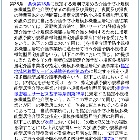
第38条
条例第18条
に規定する規則で定める介護予防小規模
多機能型居宅介護従業者の職種及び員数は、夜間及び深夜
の時間帯以外の時間帯に指定介護予防小規模多機能型居宅
介護の提供に当たる介護予防小規模多機能型居宅介護従業
者については、常勤換算方法で、通いサービス
(登録者
(指
定介護予防小規模多機能型居宅介護を利用するために指定
介護予防小規模多機能型居宅介護事業所に登録を受けた者
をいう。以下この章において同じ。)
を指定介護予防小規模
多機能型居宅介護事業所に通わせて行う介護予防小規模多
機能型居宅介護をいう。以下この章において同じ。)
の提供
に当たる者をその利用者
(当該指定介護予防小規模多機能型
居宅介護事業者が指定小規模多機能型居宅介護事業者
(
指定
地域密着型サービス基準等条例第29条
に規定する指定小規
模多機能型居宅介護事業者をいう。以下この章において同
じ。)
の指定を併せて受け、かつ、指定介護予防小規模多機
能型居宅介護の事業と指定小規模多機能型居宅介護
(
指定地
域密着型サービス基準等条例第28条
に規定する指定小規模
多機能型居宅介護をいう。以下この章において同じ。)
の事
業とが同一の事業所において一体的に運営されている場合
にあっては、当該事業所における指定介護予防小規模多機
能型居宅介護又は指定小規模多機能型居宅介護の利用者。
以下この節及び
次節
において同じ。)
の数が3又はその端数
を増すごとに1以上及び訪問サービス
(介護予防小規模多機
能型居宅介護従業者が登録者の居宅を訪問し、当該居宅に
おいて行う介護予防小規模多機能型居宅介護
(
第7項
に規定