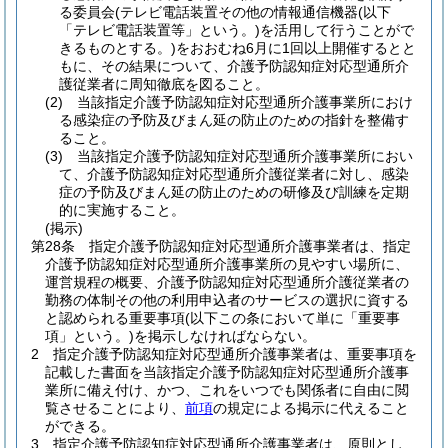
る委員会
(テレビ電話装置その他の情報通信機器
(以下
「テレビ電話装置等」という。)
を活用して行うことがで
きるものとする。)
をおおむね6月に1回以上開催するとと
もに、その結果について、介護予防認知症対応型通所介
護従業者に周知徹底を図ること。
(2)
当該指定介護予防認知症対応型通所介護事業所におけ
る感染症の予防及びまん延の防止のための指針を整備す
ること。
(3)
当該指定介護予防認知症対応型通所介護事業所におい
て、介護予防認知症対応型通所介護従業者に対し、感染
症の予防及びまん延の防止のための研修及び訓練を定期
的に実施すること。
(掲示)
第28条
指定介護予防認知症対応型通所介護事業者は、指定
介護予防認知症対応型通所介護事業所の見やすい場所に、
運営規程の概要、介護予防認知症対応型通所介護従業者の
勤務の体制その他の利用申込者のサービスの選択に資する
と認められる重要事項
(以下この条において単に「重要事
項」という。)
を掲示しなければならない。
2
指定介護予防認知症対応型通所介護事業者は、重要事項を
記載した書面を当該指定介護予防認知症対応型通所介護事
業所に備え付け、かつ、これをいつでも関係者に自由に閲
覧させることにより、
前項
の規定による掲示に代えること
ができる。
3
指定介護予防認知症対応型通所介護事業者は、原則とし