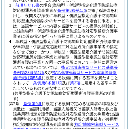
障がない場合は、この限りでない。
3
前項ただし書
の場合
(単独型・併設型指定介護予防認知症
対応型通所介護事業者が
条例第8条第1項
に掲げる設備を利
用し、夜間及び深夜に単独型・併設型指定介護予防認知症
対応型通所介護以外のサービスを提供する場合に限る。)
に
は、当該サービスの内容を当該サービスの提供の開始前に
当該単独型・併設型指定介護予防認知症対応型通所介護事
業者に係る指定を行った市長に届け出るものとする。
4
単独型・併設型指定介護予防認知症対応型通所介護事業者
が単独型・併設型指定認知症対応型通所介護事業者の指定
を併せて受け、かつ、単独型・併設型指定介護予防認知症
対応型通所介護の事業と単独型・併設型指定認知症対応型
通所介護の事業とが同一の事業所において一体的に運営さ
れている場合については、
指定地域密着型サービス基準等
条例第23条第1項
及び
指定地域密着型サービス基準等条例
施行規則第55条
に規定する設備に関する基準を満たすこと
をもって、
条例第8条第1項
及び
第2項
に規定する基準を満
たしているものとみなすことができる。
(共用型指定介護予防認知症対応型通所介護事業所の従業
者)
第7条
条例第9条
に規定する規則で定める従業者の職種及び
員数は、当該利用者、当該入居者又は当該入所者の数と当
該共用型指定介護予防認知症対応型通所介護の利用者
(当該
共用型指定介護予防認知症対応型通所介護事業者が共用型
指定認知症対応型通所介護事業者
(
指定地域密着型サービス