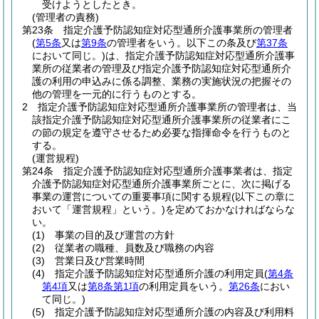
受けようとしたとき。
(管理者の責務)
第23条
指定介護予防認知症対応型通所介護事業所の管理者
(
第5条
又は
第9条
の管理者をいう。以下この条及び
第37条
において同じ。)
は、指定介護予防認知症対応型通所介護事
業所の従業者の管理及び指定介護予防認知症対応型通所介
護の利用の申込みに係る調整、業務の実施状況の把握その
他の管理を一元的に行うものとする。
2
指定介護予防認知症対応型通所介護事業所の管理者は、当
該指定介護予防認知症対応型通所介護事業所の従業者にこ
の節の規定を遵守させるため必要な指揮命令を行うものと
する。
(運営規程)
第24条
指定介護予防認知症対応型通所介護事業者は、指定
介護予防認知症対応型通所介護事業所ごとに、次に掲げる
事業の運営についての重要事項に関する規程
(以下この章に
おいて「運営規程」という。)
を定めておかなければならな
い。
(1)
事業の目的及び運営の方針
(2)
従業者の職種、員数及び職務の内容
(3)
営業日及び営業時間
(4)
指定介護予防認知症対応型通所介護の利用定員
(
第4条
第4項
又は
第8条第1項
の利用定員をいう。
第26条
におい
て同じ。)
(5)
指定介護予防認知症対応型通所介護の内容及び利用料