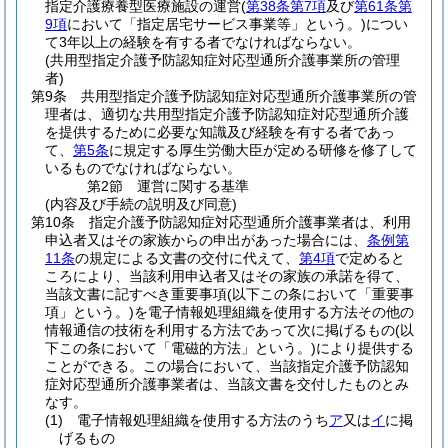
指定介護療養型医療施設の運営
(
第38条第7項
及び
第61条第
9項
において「指定居宅サービス事業等」という。)
につい
て3年以上の経験を有する者でなければならない。
(共用型指定介護予防認知症対応型通所介護事業所の管理
者)
第9条
共用型指定介護予防認知症対応型通所介護事業所の管
理者は、適切な共用型指定介護予防認知症対応型通所介護
を提供するために必要な知識及び経験を有する者であっ
て、
第5条
に規定する厚生労働大臣が定める研修を修了して
いるものでなければならない。
第2節
運営に関する基準
(内容及び手続の説明及び同意)
第10条
指定介護予防認知症対応型通所介護事業者は、利用
申込者又はその家族からの申出があった場合には、
条例第
11条
の規定による文書の交付に代えて、
第4項
で定めると
ころにより、当該利用申込者又はその家族の承諾を得て、
当該文書に記すべき重要事項
(以下この条において「重要事
項」という。)
を電子情報処理組織を使用する方法その他の
情報通信の技術を利用する方法であって次に掲げるもの
(以
下この条において「電磁的方法」という。)
により提供する
ことができる。
この場合において、当該指定介護予防認知
症対応型通所介護事業者は、当該文書を交付したものとみ
なす。
(1)
電子情報処理組織を使用する方法のうち
ア
又は
イ
に掲
げるもの