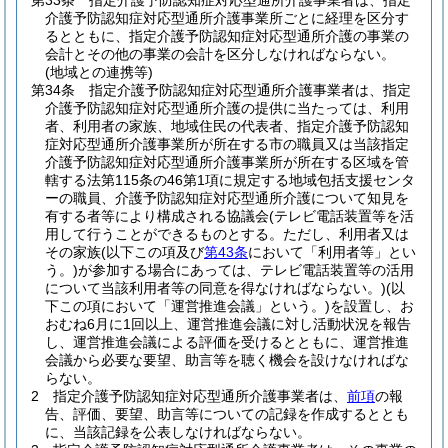
第33条
指定介護予防認知症対応型通所介護事業者は、指定
介護予防認知症対応型通所介護事業所ごとに経理を区分す
るとともに、指定介護予防認知症対応型通所介護の事業の
会計とその他の事業の会計を区分しなければならない。
(地域との連携等)
第34条
指定介護予防認知症対応型通所介護事業者は、指定
介護予防認知症対応型通所介護の提供に当たっては、利用
者、利用者の家族、地域住民の代表者、指定介護予防認知
症対応型通所介護事業所が所在する市の職員又は当該指定
介護予防認知症対応型通所介護事業所が所在する区域を管
轄する法第115条の46第1項に規定する地域包括支援センタ
ーの職員、介護予防認知症対応型通所介護について知見を
有する者等により構成される協議会
(テレビ電話装置等を活
用して行うことができるものとする。ただし、利用者又は
その家族
(以下この項及び
第43条
において「利用者等」とい
う。)
が参加する場合にあっては、テレビ電話装置等の活用
について当該利用者等の同意を得なければならない。)
(以
下この項において「運営推進会議」という。)
を設置し、お
おむね6月に1回以上、運営推進会議に対し活動状況を報告
し、運営推進会議による評価を受けるとともに、運営推進
会議から必要な要望、助言等を聴く機会を設けなければな
らない。
2
指定介護予防認知症対応型通所介護事業者は、
前項
の報
告、評価、要望、助言等についての記録を作成するととも
に、当該記録を公表しなければならない。