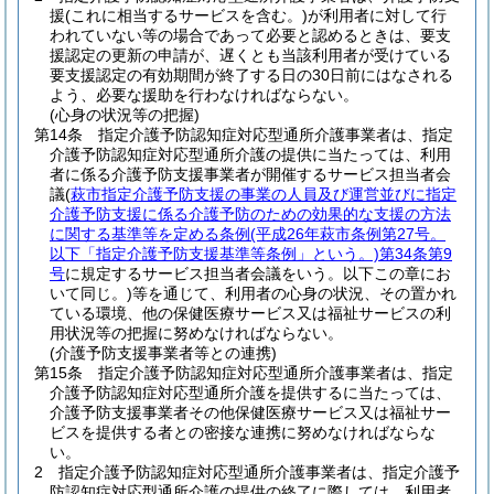
援
(これに相当するサービスを含む。)
が利用者に対して行
われていない等の場合であって必要と認めるときは、要支
援認定の更新の申請が、遅くとも当該利用者が受けている
要支援認定の有効期間が終了する日の30日前にはなされる
よう、必要な援助を行わなければならない。
(心身の状況等の把握)
第14条
指定介護予防認知症対応型通所介護事業者は、指定
介護予防認知症対応型通所介護の提供に当たっては、利用
者に係る介護予防支援事業者が開催するサービス担当者会
議
(
萩市指定介護予防支援の事業の人員及び運営並びに指定
介護予防支援に係る介護予防のための効果的な支援の方法
に関する基準等を定める条例
(平成26年萩市条例第27号。
以下「指定介護予防支援基準等条例」という。)
第34条第9
号
に規定するサービス担当者会議をいう。以下この章にお
いて同じ。)
等を通じて、利用者の心身の状況、その置かれ
ている環境、他の保健医療サービス又は福祉サービスの利
用状況等の把握に努めなければならない。
(介護予防支援事業者等との連携)
第15条
指定介護予防認知症対応型通所介護事業者は、指定
介護予防認知症対応型通所介護を提供するに当たっては、
介護予防支援事業者その他保健医療サービス又は福祉サー
ビスを提供する者との密接な連携に努めなければならな
い。
2
指定介護予防認知症対応型通所介護事業者は、指定介護予
防認知症対応型通所介護の提供の終了に際しては、利用者