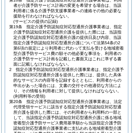
第18条
指定介護予防認知症対応型通所介護事業者は、利用
者が介護予防サービス計画の変更を希望する場合は、当該
利用者に係る介護予防支援事業者への連絡その他の必要な
援助を行わなければならない。
(サービスの提供の記録)
第19条
指定介護予防認知症対応型通所介護事業者は、指定
介護予防認知症対応型通所介護を提供した際には、当該指
定介護予防認知症対応型通所介護の提供日及び内容、当該
指定介護予防認知症対応型通所介護について法第54条の2
第6項の規定により利用者に代わって支払を受ける地域密着
型介護予防サービス費の額その他必要な事項を、利用者の
介護予防サービス計画を記載した書面又はこれに準ずる書
面に記載しなければならない。
2
指定介護予防認知症対応型通所介護事業者は、指定介護予
防認知症対応型通所介護を提供した際には、提供した具体
的なサービスの内容等を記録するとともに、利用者からの
申出があった場合には、文書の交付その他適切な方法によ
り、その情報を利用者に対して提供しなければならない。
(利用料等の受領)
第20条
指定介護予防認知症対応型通所介護事業者は、法定
代理受領サービスに該当する指定介護予防認知症対応型通
所介護を提供した際には、その利用者から利用料の一部と
して、当該指定介護予防認知症対応型通所介護に係る地域
密着型介護予防サービス費用基準額から当該指定介護予防
認知症対応型通所介護事業者に支払われる地域密着型介護