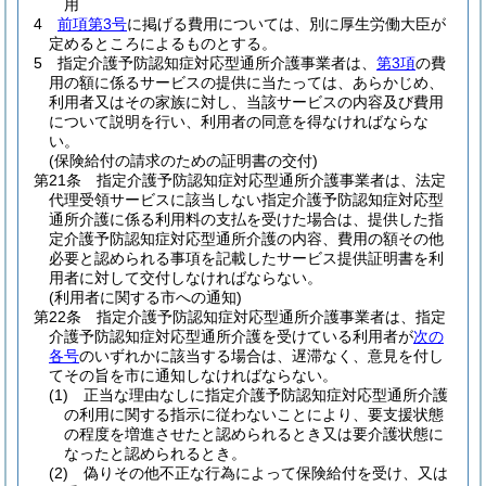
用
4
前項第3号
に掲げる費用については、別に厚生労働大臣が
定めるところによるものとする。
5
指定介護予防認知症対応型通所介護事業者は、
第3項
の費
用の額に係るサービスの提供に当たっては、あらかじめ、
利用者又はその家族に対し、当該サービスの内容及び費用
について説明を行い、利用者の同意を得なければならな
い。
(保険給付の請求のための証明書の交付)
第21条
指定介護予防認知症対応型通所介護事業者は、法定
代理受領サービスに該当しない指定介護予防認知症対応型
通所介護に係る利用料の支払を受けた場合は、提供した指
定介護予防認知症対応型通所介護の内容、費用の額その他
必要と認められる事項を記載したサービス提供証明書を利
用者に対して交付しなければならない。
(利用者に関する市への通知)
第22条
指定介護予防認知症対応型通所介護事業者は、指定
介護予防認知症対応型通所介護を受けている利用者が
次の
各号
のいずれかに該当する場合は、遅滞なく、意見を付し
てその旨を市に通知しなければならない。
(1)
正当な理由なしに指定介護予防認知症対応型通所介護
の利用に関する指示に従わないことにより、要支援状態
の程度を増進させたと認められるとき又は要介護状態に
なったと認められるとき。
(2)
偽りその他不正な行為によって保険給付を受け、又は