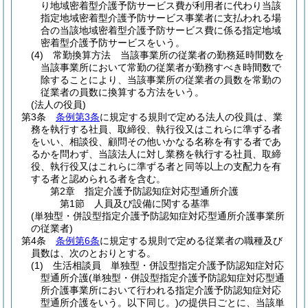
り地域密着型介護予防サービス費が利用者に代わり当該
指定地域密着型介護予防サービス事業者に支払われる場
合の当該地域密着型介護予防サービス費に係る指定地域
密着型介護予防サービスをいう。
(4)
常勤換算方法 当該事業所の従業者の勤務延時間数を
当該事業所において常勤の従業者が勤務すべき時間数で
除することにより、当該事業所の従業者の員数を常勤の
従業者の員数に換算する方法をいう。
(法人の役員)
第3条
条例第3条
に規定する規則で定める法人の役員は、業
務を執行する社員、取締役、執行役又はこれらに準ずる者
をいい、相談役、顧問その他いかなる名称を有する者であ
るかを問わず、当該法人に対し業務を執行する社員、取締
役、執行役又はこれらに準ずる者と同等以上の支配力を有
する者と認められる者を含む。
第2章
指定介護予防認知症対応型通所介護
第1節
人員及び設備に関する基準
(単独型・併設型指定介護予防認知症対応型通所介護事業所
の従業者)
第4条
条例第6条
に規定する規則で定める従業者の職種及び
員数は、次のとおりとする。
(1)
生活相談員 単独型・併設型指定介護予防認知症対応
型通所介護
(単独型・併設型指定介護予防認知症対応型通
所介護事業所において行われる指定介護予防認知症対応
型通所介護をいう。以下同じ。)
の提供日ごとに、当該単