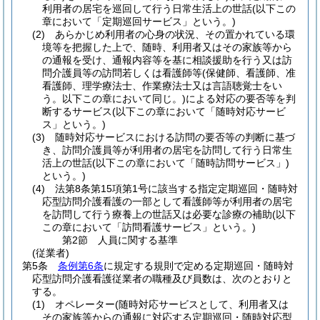
利用者の居宅を巡回して行う日常生活上の世話
(以下この
章において「定期巡回サービス」という。)
(2)
あらかじめ利用者の心身の状況、その置かれている環
境等を把握した上で、随時、利用者又はその家族等から
の通報を受け、通報内容等を基に相談援助を行う又は訪
問介護員等の訪問若しくは看護師等
(保健師、看護師、准
看護師、理学療法士、作業療法士又は言語聴覚士をい
う。以下この章において同じ。)
による対応の要否等を判
断するサービス
(以下この章において「随時対応サービ
ス」という。)
(3)
随時対応サービスにおける訪問の要否等の判断に基づ
き、訪問介護員等が利用者の居宅を訪問して行う日常生
活上の世話
(以下この章において「随時訪問サービス」)
という。)
(4)
法第8条第15項第1号に該当する指定定期巡回・随時対
応型訪問介護看護の一部として看護師等が利用者の居宅
を訪問して行う療養上の世話又は必要な診療の補助
(以下
この章において「訪問看護サービス」という。)
第2節
人員に関する基準
(従業者)
第5条
条例第6条
に規定する規則で定める定期巡回・随時対
応型訪問介護看護従業者の職種及び員数は、次のとおりと
する。
(1)
オペレーター
(随時対応サービスとして、利用者又は
その家族等からの通報に対応する定期巡回・随時対応型