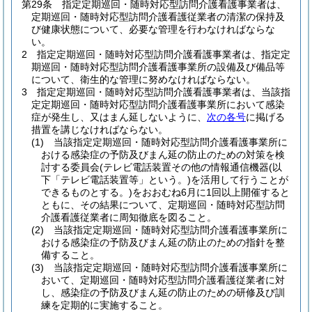
第29条
指定定期巡回・随時対応型訪問介護看護事業者は、
定期巡回・随時対応型訪問介護看護従業者の清潔の保持及
び健康状態について、必要な管理を行わなければならな
い。
2
指定定期巡回・随時対応型訪問介護看護事業者は、指定定
期巡回・随時対応型訪問介護看護事業所の設備及び備品等
について、衛生的な管理に努めなければならない。
3
指定定期巡回・随時対応型訪問介護看護事業者は、当該指
定定期巡回・随時対応型訪問介護看護事業所において感染
症が発生し、又はまん延しないように、
次の各号
に掲げる
措置を講じなければならない。
(1)
当該指定定期巡回・随時対応型訪問介護看護事業所に
おける感染症の予防及びまん延の防止のための対策を検
討する委員会
(テレビ電話装置その他の情報通信機器
(以
下「テレビ電話装置等」という。)
を活用して行うことが
できるものとする。)
をおおむね6月に1回以上開催すると
ともに、その結果について、定期巡回・随時対応型訪問
介護看護従業者に周知徹底を図ること。
(2)
当該指定定期巡回・随時対応型訪問介護看護事業所に
おける感染症の予防及びまん延の防止のための指針を整
備すること。
(3)
当該指定定期巡回・随時対応型訪問介護看護事業所に
おいて、定期巡回・随時対応型訪問介護看護従業者に対
し、感染症の予防及びまん延の防止のための研修及び訓
練を定期的に実施すること。