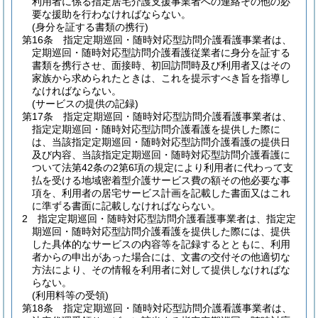
利用者に係る指定居宅介護支援事業者への連絡その他の必
要な援助を行わなければならない。
(身分を証する書類の携行)
第16条
指定定期巡回・随時対応型訪問介護看護事業者は、
定期巡回・随時対応型訪問介護看護従業者に身分を証する
書類を携行させ、面接時、初回訪問時及び利用者又はその
家族から求められたときは、これを提示すべき旨を指導し
なければならない。
(サービスの提供の記録)
第17条
指定定期巡回・随時対応型訪問介護看護事業者は、
指定定期巡回・随時対応型訪問介護看護を提供した際に
は、当該指定定期巡回・随時対応型訪問介護看護の提供日
及び内容、当該指定定期巡回・随時対応型訪問介護看護に
ついて法第42条の2第6項の規定により利用者に代わって支
払を受ける地域密着型介護サービス費の額その他必要な事
項を、利用者の居宅サービス計画を記載した書面又はこれ
に準ずる書面に記載しなければならない。
2
指定定期巡回・随時対応型訪問介護看護事業者は、指定定
期巡回・随時対応型訪問介護看護を提供した際には、提供
した具体的なサービスの内容等を記録するとともに、利用
者からの申出があった場合には、文書の交付その他適切な
方法により、その情報を利用者に対して提供しなければな
らない。
(利用料等の受領)
第18条
指定定期巡回・随時対応型訪問介護看護事業者は、