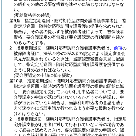
の紹介その他の必要な措置を速やかに講じなければならな
い。
(受給資格等の確認)
第9条
指定定期巡回・随時対応型訪問介護看護事業者は、指
定定期巡回・随時対応型訪問介護看護の提供を求められた
場合は、その者の提示する被保険者証によって、被保険者
資格、要介護認定の有無及び要介護認定の有効期間を確か
めるものとする。
2
指定定期巡回・随時対応型訪問介護看護事業者は、
前項
の
被保険者証に、法第78条の3第2項の規定により認定審査会
意見が記載されているときは、当該認定審査会意見に配慮
して、指定定期巡回・随時対応型訪問介護看護を提供する
ように努めなければならない。
(要介護認定の申請に係る援助)
第10条
指定定期巡回・随時対応型訪問介護看護事業者は、
指定定期巡回・随時対応型訪問介護看護の提供の開始に際
し、要介護認定を受けていない利用申込者については、要
介護認定の申請が既に行われているかどうかを確認し、申
請が行われていない場合は、当該利用申込者の意思を踏ま
えて速やかに当該申請が行われるよう必要な援助を行わな
ければならない。
2
指定定期巡回・随時対応型訪問介護看護事業者は、指定居
宅介護支援が利用者に対して行われていない等の場合であ
って必要と認めるときは、要介護認定の更新の申請が、遅
くとも当該利用者が受けている要介護認定の有効期間が終