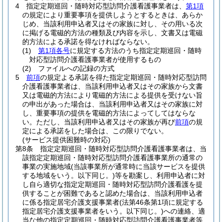
4
指定定期巡回・随時対応型訪問介護看護事業者は、
第1項
の規定により重要事項を提供しようとするときは、あらか
じめ、当該利用申込者又はその家族に対し、その用いる次
に掲げる電磁的方法の種類及び内容を示し、文書又は電磁
的方法による承諾を得なければならない。
(1)
第1項各号
に規定する方法のうち指定定期巡回・随時
対応型訪問介護看護事業者が使用するもの
(2)
ファイルへの記録の方式
5
前項
の規定よる承諾を得た指定定期巡回・随時対応型訪問
介護看護事業者は、当該利用申込者又はその家族から文書
又は電磁的方法により電磁的方法による提供を受けない旨
の申出があった場合は、当該利用申込者又はその家族に対
し、重要事項の提供を電磁的方法によってしてはならな
い。
ただし、当該利用申込者又はその家族が再び
前項
の規
定による承諾をした場合は、この限りでない。
(サービス提供困難時の対応)
第8条
指定定期巡回・随時対応型訪問介護看護事業者は、当
該指定定期巡回・随時対応型訪問介護看護事業所の通常の
事業の実施地域
(当該事業所が通常時に当該サービスを提供
する地域をいう。以下同じ。)
等を勘案し、利用申込者に対
し自ら適切な指定定期巡回・随時対応型訪問介護看護を提
供することが困難であると認めた場合は、当該利用申込者
に係る指定居宅介護支援事業者
(法第46条第1項に規定する
指定居宅介護支援事業者をいう。以下同じ。)
への連絡、適
当な他の指定定期巡回・随時対応型訪問介護看護事業者等