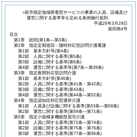
○萩市指定地域密着型サービスの事業の人員、設備及び
運営に関する基準等を定める条例施行規則
平成25年3月29日
規則第4号
目次
第1章
総則
(第1条―第3条)
第2章
指定定期巡回・随時対応型訪問介護看護
第1節
基本方針等
(第4条)
第2節
人員に関する基準
(第5条)
第3節
設備に関する基準
(第6条)
第4節
運営に関する基準等
(第7条―第39条)
第3章
指定夜間対応型訪問介護
第1節
基本方針等
(第40条)
第2節
人員に関する基準
(第41条・第42条)
第3節
設備に関する基準
(第43条)
第4節
運営に関する基準
(第44条―第52条)
第4章
指定認知症対応型通所介護
第1節
人員及び設備に関する基準
(第53条―第58条)
第2節
運営に関する基準
(第59条―第71条)
第5章
指定小規模多機能型居宅介護
第1節
人員に関する基準
(第72条―第74条)
第2節
設備に関する基準
(第75条・第76条)
第3節
運営に関する基準
(第77条―第96条)