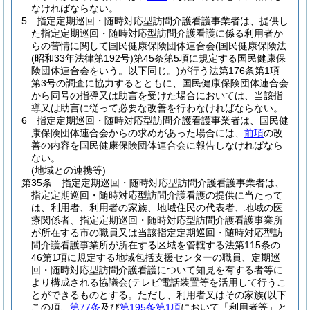
なければならない。
5
指定定期巡回・随時対応型訪問介護看護事業者は、提供し
た指定定期巡回・随時対応型訪問介護看護に係る利用者か
らの苦情に関して国民健康保険団体連合会
(国民健康保険法
(昭和33年法律第192号)
第45条第5項に規定する国民健康保
険団体連合会をいう。以下同じ。)
が行う法第176条第1項
第3号の調査に協力するとともに、国民健康保険団体連合会
から同号の指導又は助言を受けた場合においては、当該指
導又は助言に従って必要な改善を行わなければならない。
6
指定定期巡回・随時対応型訪問介護看護事業者は、国民健
康保険団体連合会からの求めがあった場合には、
前項
の改
善の内容を国民健康保険団体連合会に報告しなければなら
ない。
(地域との連携等)
第35条
指定定期巡回・随時対応型訪問介護看護事業者は、
指定定期巡回・随時対応型訪問介護看護の提供に当たって
は、利用者、利用者の家族、地域住民の代表者、地域の医
療関係者、指定定期巡回・随時対応型訪問介護看護事業所
が所在する市の職員又は当該指定定期巡回・随時対応型訪
問介護看護事業所が所在する区域を管轄する法第115条の
46第1項に規定する地域包括支援センターの職員、定期巡
回・随時対応型訪問介護看護について知見を有する者等に
より構成される協議会
(テレビ電話装置等を活用して行うこ
とができるものとする。ただし、利用者又はその家族
(以下
この項、
第77条
及び
第195条第1項
において「利用者等」と