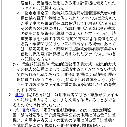
送信し、受信者の使用に係る電子計算機に備えられた
ファイルに記録する方法
イ
指定定期巡回・随時対応型訪問介護看護事業者の使
用に係る電子計算機に備えられたファイルに記録され
た重要事項を電気通信回線を通じて利用者申込者又は
その家族の閲覧に供し、当該利用申込者又はその家族
の使用に係る電子計算機に備えられたファイルに当該
重要事項を記録する方法
(電磁的方法による提供を受け
る旨の承諾又は受けない旨の申出をする場合にあって
は、指定定期巡回・随時対応型訪問介護看護事業者の
使用に係る電子計算機に備えられたファイルにその旨
を記録する方法)
(2)
電磁的記録媒体
(電磁的記録
(電子的方式、磁気的方式
その他人の知覚によっては認識することができない方式
で作られる記録であって、電子計算機による情報処理の
用に供されるものをいう。)
に係る記録媒体をいう。)
を
もって調製するファイルに重要事項を記録したものを交
付する方法
2
前項
に掲げる方法は、利用申込者又はその家族がファイル
への記録を出力することにより文書を作成することができ
るものでなければならない。
3
第1項第1号
の「電子情報処理組織」とは、指定定期巡
回・随時対応型訪問介護看護事業者の使用に係る電子計算
機と、利用申込者又はその家族の使用に係る電子計算機と
を電気通信回線で接続した電子情報処理組織をいう。