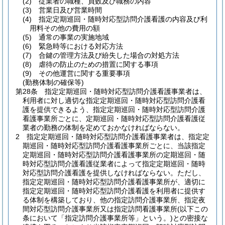
(2)
従業者の職種、員数及び職務の内容
(3)
営業日及び営業時間
(4)
指定定期巡回・随時対応型訪問介護看護の内容及び利
用料その他の費用の額
(5)
通常の事業の実施地域
(6)
緊急時等における対応方法
(7)
合鍵の管理方法及び紛失した場合の対処方法
(8)
虐待の防止のための措置に関する事項
(9)
その他運営に関する重要事項
(勤務体制の確保等)
第28条
指定定期巡回・随時対応型訪問介護看護事業者は、
利用者に対し適切な指定定期巡回・随時対応型訪問介護看
護を提供できるよう、指定定期巡回・随時対応型訪問介護
看護事業所ごとに、定期巡回・随時対応型訪問介護看護従
業者の勤務の体制を定めておかなければならない。
2
指定定期巡回・随時対応型訪問介護看護事業者は、指定定
期巡回・随時対応型訪問介護看護事業所ごとに、当該指定
定期巡回・随時対応型訪問介護看護事業所の定期巡回・随
時対応型訪問介護看護従業者によって指定定期巡回・随時
対応型訪問介護看護を提供しなければならない。
ただし、
指定定期巡回・随時対応型訪問介護看護事業所が、適切に
指定定期巡回・随時対応型訪問介護看護を利用者に提供す
る体制を構築しており、他の指定訪問介護事業所、指定夜
間対応型訪問介護事業所又は指定訪問看護事業所
(以下この
条において「指定訪問介護事業所等」という。)
との密接な