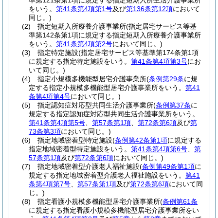
準第121条第1項に規定する指定短期入所生活介護事業所
をいう。
第41条第4項第1号
及び
第136条第12項
において
同じ。)
(2)
指定短期入所療養介護事業所
(指定居宅サービス等基
準第142条第1項に規定する指定短期入所療養介護事業所
をいう。
第41条第4項第2号
において同じ。)
(3)
指定特定施設
(指定居宅サービス等基準第174条第1項
に規定する指定特定施設をいう。
第41条第4項第3号
にお
いて同じ。)
(4)
指定小規模多機能型居宅介護事業所
(
条例第29条
に規
定する指定小規模多機能型居宅介護事業所をいう。
第41
条第4項第4号
において同じ。)
(5)
指定認知症対応型共同生活介護事業所
(
条例第37条
に
規定する指定認知症対応型共同生活介護事業所をいう。
第41条第4項第5号
、
第57条第1項
、
第72条第6項
及び
第
73条第3項
において同じ。)
(6)
指定地域密着型特定施設
(
条例第42条第1項
に規定する
指定地域密着型特定施設をいう。
第41条第4項第6号
、
第
57条第1項
及び
第72条第6項
において同じ。)
(7)
指定地域密着型介護老人福祉施設
(
条例第49条第1項
に
規定する指定地域密着型介護老人福祉施設をいう。
第41
条第4項第7号
、
第57条第1項
及び
第72条第6項
において同
じ。)
(8)
指定看護小規模多機能型居宅介護事業所
(
条例第61条
に規定する指定看護小規模多機能型居宅介護事業所をい