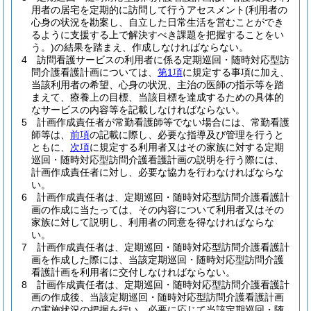
用者の居宅を定期的に訪問して行うアセスメント
(利用者の
心身の状況を勘案し、自立した日常生活を営むことができ
るように支援する上で解決すべき課題を把握することをい
う。)
の結果を踏まえ、作成しなければならない。
4
訪問看護サービスの利用者に係る定期巡回・随時対応型訪
問介護看護計画については、
第1項
に規定する事項に加え、
当該利用者の希望、心身の状況、主治の医師の指示等を踏
まえて、療養上の目標、当該目標を達成するための具体的
なサービスの内容等を記載しなければならない。
5
計画作成責任者が常勤看護師等でない場合には、常勤看護
師等は、
前項
の記載に際し、必要な指導及び管理を行うと
ともに、
次項
に規定する利用者又はその家族に対する定期
巡回・随時対応型訪問介護看護計画の説明を行う際には、
計画作成責任者に対し、必要な協力を行わなければならな
い。
6
計画作成責任者は、定期巡回・随時対応型訪問介護看護計
画の作成に当たっては、その内容について利用者又はその
家族に対して説明し、利用者の同意を得なければならな
い。
7
計画作成責任者は、定期巡回・随時対応型訪問介護看護計
画を作成した際には、当該定期巡回・随時対応型訪問介護
看護計画を利用者に交付しなければならない。
8
計画作成責任者は、定期巡回・随時対応型訪問介護看護計
画の作成後、当該定期巡回・随時対応型訪問介護看護計画
の実施状況の把握を行い、必要に応じて当該定期巡回・随