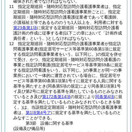
確保された者でなければならない。
11
指定定期巡回・随時対応型訪問介護看護事業者は、指定
定期巡回・随時対応型訪問介護看護事業所ごとに、指定定
期巡回・随時対応型訪問介護看護従業者であって看護師、
介護福祉士等であるもののうち1人以上を、利用者に対する
第23条第1項
に規定する定期巡回・随時対応型訪問介護看
護計画の作成に従事する者
(以下この章において「計画作成
責任者」という。)
としなければならない。
12
指定定期巡回・随時対応型訪問介護看護事業者が指定訪
問看護事業者
(指定居宅サービス等基準第60条第1項に規定
する指定訪問看護事業者をいう。以下同じ。)
の指定を併せ
て受け、かつ、指定定期巡回・随時対応型訪問介護看護の
事業と指定訪問看護
(指定居宅サービス等基準第59条に規定
する指定訪問看護をいう。以下同じ。)
の事業とが同一の事
業所において一体的に運営されている場合に、指定居宅サ
ービス等基準第60条第1項第1号イに規定する人員に関する
基準を満たすとき
(同条第5項の規定により同条第1項第1号
イ及び第2号に規定する基準を満たしているものとみなされ
ているとき及び
第172条第14項
の規定により
同条第4項
に規
定する基準を満たしているものとみなされているときを除
く。)
は、当該指定定期巡回・随時対応型訪問介護看護事業
者は、
第1項第4号ア
に規定する基準を満たしているものと
みなすことができる。
第3節
設備に関する基準
(設備及び備品等)