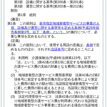
第2節
設備に関する基準
(第200条・第201条)
第3節
運営に関する基準
(第202条―第212条)
附則
第1章
総則
(趣旨)
第1条
この規則は、
萩市指定地域密着型サービスの事業の人
員、設備及び運営に関する基準等を定める条例
(平成25年萩
市条例第3号。以下「条例」という。)
の施行について、必
要な事項を定めるものとする。
(定義)
第2条
この規則において、使用する用語の意義は、
条例
で定
めるもののほか、それぞれ
当該各号
に定めるところによ
る。
(1)
利用料 介護保険法
(平成9年法律第123号。以下
「法」という。)
第42条の2第1項に規定する地域密着型
介護サービス費の支給の対象となる費用に係る対価をい
う。
(2)
地域密着型介護サービス費用基準額 法第42条の2第2
項各号に規定する厚生労働大臣が定める基準により算定
した費用の額
(その額が現に当該指定地域密着型サービス
に要した費用の額を超えるときは、当該現に指定地域密
着型サービスに要した費用の額とする。)
をいう。
(3)
法定代理受領サービス 法第42条の2第6項の規定によ
り地域密着型介護サービス費が利用者に代わり当該指定
地域密着型サービス事業者に支払われる場合の当該地域