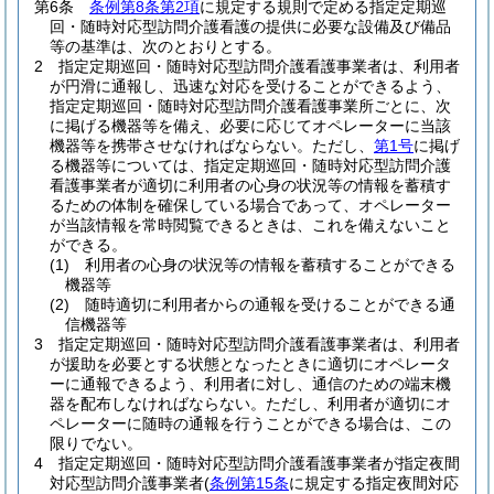
第6条
条例第8条第2項
に規定する規則で定める指定定期巡
回・随時対応型訪問介護看護の提供に必要な設備及び備品
等の基準は、次のとおりとする。
2
指定定期巡回・随時対応型訪問介護看護事業者は、利用者
が円滑に通報し、迅速な対応を受けることができるよう、
指定定期巡回・随時対応型訪問介護看護事業所ごとに、次
に掲げる機器等を備え、必要に応じてオペレーターに当該
機器等を携帯させなければならない。
ただし、
第1号
に掲げ
る機器等については、指定定期巡回・随時対応型訪問介護
看護事業者が適切に利用者の心身の状況等の情報を蓄積す
るための体制を確保している場合であって、オペレーター
が当該情報を常時閲覧できるときは、これを備えないこと
ができる。
(1)
利用者の心身の状況等の情報を蓄積することができる
機器等
(2)
随時適切に利用者からの通報を受けることができる通
信機器等
3
指定定期巡回・随時対応型訪問介護看護事業者は、利用者
が援助を必要とする状態となったときに適切にオペレータ
ーに通報できるよう、利用者に対し、通信のための端末機
器を配布しなければならない。
ただし、利用者が適切にオ
ペレーターに随時の通報を行うことができる場合は、この
限りでない。
4
指定定期巡回・随時対応型訪問介護看護事業者が指定夜間
対応型訪問介護事業者
(
条例第15条
に規定する指定夜間対応