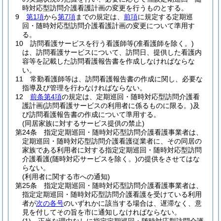
時対応型訪問介護看護計画の変更を行うものとする。
9
第1項
から
第7項
までの規定は、
前項
に規定する定期巡
回・随時対応型訪問介護看護計画の変更について準用す
る。
10
訪問看護サービスを行う看護師等
(准看護師を除く。)
は、訪問看護サービスについて、訪問日、提供した看護内
容等を記載した訪問看護報告書を作成しなければならな
い。
11
常勤看護師等は、訪問看護報告書の作成に関し、必要な
指導及び管理を行わなければならない。
12
前条第4項
の規定は、定期巡回・随時対応型訪問介護看
護計画
(訪問看護サービスの利用者に係るものに限る。)
及
び訪問看護報告書の作成について準用する。
(同居家族に対するサービス提供の禁止)
第24条
指定定期巡回・随時対応型訪問介護看護事業者は、
定期巡回・随時対応型訪問介護看護従業者に、その同居の
家族である利用者に対する指定定期巡回・随時対応型訪問
介護看護
(随時対応サービスを除く。)
の提供をさせてはな
らない。
(利用者に関する市への通知)
第25条
指定定期巡回・随時対応型訪問介護看護事業者は、
指定定期巡回・随時対応型訪問介護看護を受けている利用
者が
次の各号
のいずれかに該当する場合は、遅滞なく、意
見を付してその旨を市に通知しなければならない。