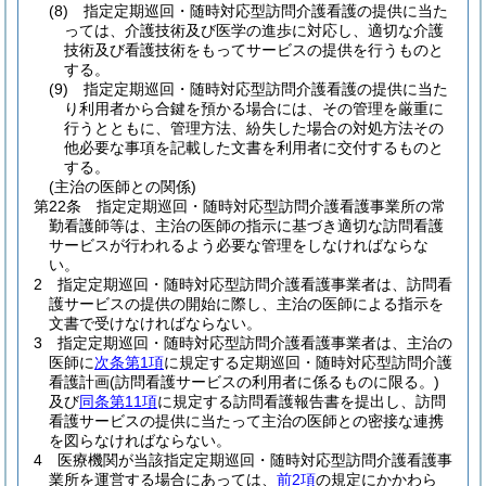
(8)
指定定期巡回・随時対応型訪問介護看護の提供に当た
っては、介護技術及び医学の進歩に対応し、適切な介護
技術及び看護技術をもってサービスの提供を行うものと
する。
(9)
指定定期巡回・随時対応型訪問介護看護の提供に当た
り利用者から合鍵を預かる場合には、その管理を厳重に
行うとともに、管理方法、紛失した場合の対処方法その
他必要な事項を記載した文書を利用者に交付するものと
する。
(主治の医師との関係)
第22条
指定定期巡回・随時対応型訪問介護看護事業所の常
勤看護師等は、主治の医師の指示に基づき適切な訪問看護
サービスが行われるよう必要な管理をしなければならな
い。
2
指定定期巡回・随時対応型訪問介護看護事業者は、訪問看
護サービスの提供の開始に際し、主治の医師による指示を
文書で受けなければならない。
3
指定定期巡回・随時対応型訪問介護看護事業者は、主治の
医師に
次条第1項
に規定する定期巡回・随時対応型訪問介護
看護計画
(訪問看護サービスの利用者に係るものに限る。)
及び
同条第11項
に規定する訪問看護報告書を提出し、訪問
看護サービスの提供に当たって主治の医師との密接な連携
を図らなければならない。
4
医療機関が当該指定定期巡回・随時対応型訪問介護看護事
業所を運営する場合にあっては、
前2項
の規定にかかわら