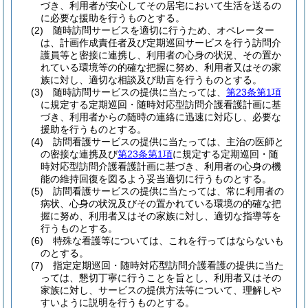
づき、利用者が安心してその居宅において生活を送るの
に必要な援助を行うものとする。
(2)
随時訪問サービスを適切に行うため、オペレーター
は、計画作成責任者及び定期巡回サービスを行う訪問介
護員等と密接に連携し、利用者の心身の状況、その置か
れている環境等の的確な把握に努め、利用者又はその家
族に対し、適切な相談及び助言を行うものとする。
(3)
随時訪問サービスの提供に当たっては、
第23条第1項
に規定する定期巡回・随時対応型訪問介護看護計画に基
づき、利用者からの随時の連絡に迅速に対応し、必要な
援助を行うものとする。
(4)
訪問看護サービスの提供に当たっては、主治の医師と
の密接な連携及び
第23条第1項
に規定する定期巡回・随
時対応型訪問介護看護計画に基づき、利用者の心身の機
能の維持回復を図るよう妥当適切に行うものとする。
(5)
訪問看護サービスの提供に当たっては、常に利用者の
病状、心身の状況及びその置かれている環境の的確な把
握に努め、利用者又はその家族に対し、適切な指導等を
行うものとする。
(6)
特殊な看護等については、これを行ってはならないも
のとする。
(7)
指定定期巡回・随時対応型訪問介護看護の提供に当た
っては、懇切丁寧に行うことを旨とし、利用者又はその
家族に対し、サービスの提供方法等について、理解しや
すいように説明を行うものとする。