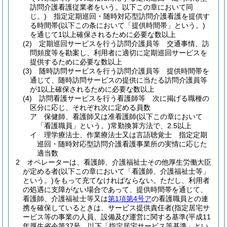
訪問介護看護従業者をいう。以下この章において同
じ。)
指定定期巡回・随時対応型訪問介護看護を提供す
る時間帯
(以下この条において「提供時間帯」という。)
を通じて1以上確保されるために必要な数以上
(2)
定期巡回サービスを行う訪問介護員等 交通事情、訪
問頻度等を勘案し、利用者に適切に定期巡回サービスを
提供するために必要な数以上
(3)
随時訪問サービスを行う訪問介護員等 提供時間帯を
通じて、随時訪問サービスの提供に当たる訪問介護員等
が1以上確保されるために必要な数以上
(4)
訪問看護サービスを行う看護師等 次に掲げる職種の
区分に応じ、それぞれ次に定める員数
ア
保健師、看護師又は准看護師
(以下この章において
「看護職員」という。)
常勤換算方法で、2.5以上
イ
理学療法士、作業療法士又は言語聴覚士 指定定期
巡回・随時対応型訪問介護看護事業所の実情に応じた
適当数
2
オペレーターは、看護師、介護福祉士その他厚生労働大臣
が定める者
(以下この章において「看護師、介護福祉士等」
という。)
をもって充てなければならない。
ただし、利用者
の処遇に支障がない場合であって、提供時間帯を通じて、
看護師、介護福祉士等又は
第1項第4号ア
の看護職員との連
携を確保しているときは、サービス提供責任者
(指定居宅サ
ービス等の事業の人員、設備及び運営に関する基準
(平成11
年厚生省令第37号。以下「指定居宅サービス等基準」とい