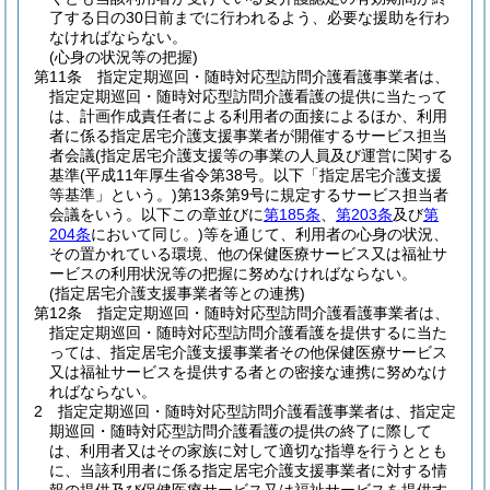
了する日の30日前までに行われるよう、必要な援助を行わ
なければならない。
(心身の状況等の把握)
第11条
指定定期巡回・随時対応型訪問介護看護事業者は、
指定定期巡回・随時対応型訪問介護看護の提供に当たって
は、計画作成責任者による利用者の面接によるほか、利用
者に係る指定居宅介護支援事業者が開催するサービス担当
者会議
(指定居宅介護支援等の事業の人員及び運営に関する
基準
(平成11年厚生省令第38号。以下「指定居宅介護支援
等基準」という。)
第13条第9号に規定するサービス担当者
会議をいう。以下この章並びに
第185条
、
第203条
及び
第
204条
において同じ。)
等を通じて、利用者の心身の状況、
その置かれている環境、他の保健医療サービス又は福祉サ
ービスの利用状況等の把握に努めなければならない。
(指定居宅介護支援事業者等との連携)
第12条
指定定期巡回・随時対応型訪問介護看護事業者は、
指定定期巡回・随時対応型訪問介護看護を提供するに当た
っては、指定居宅介護支援事業者その他保健医療サービス
又は福祉サービスを提供する者との密接な連携に努めなけ
ればならない。
2
指定定期巡回・随時対応型訪問介護看護事業者は、指定定
期巡回・随時対応型訪問介護看護の提供の終了に際して
は、利用者又はその家族に対して適切な指導を行うととも
に、当該利用者に係る指定居宅介護支援事業者に対する情