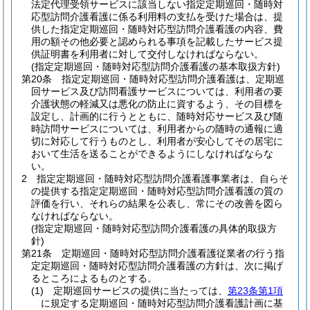
法定代理受領サービスに該当しない指定定期巡回・随時対
応型訪問介護看護に係る利用料の支払を受けた場合は、提
供した指定定期巡回・随時対応型訪問介護看護の内容、費
用の額その他必要と認められる事項を記載したサービス提
供証明書を利用者に対して交付しなければならない。
(指定定期巡回・随時対応型訪問介護看護の基本取扱方針)
第20条
指定定期巡回・随時対応型訪問介護看護は、定期巡
回サービス及び訪問看護サービスについては、利用者の要
介護状態の軽減又は悪化の防止に資するよう、その目標を
設定し、計画的に行うとともに、随時対応サービス及び随
時訪問サービスについては、利用者からの随時の通報に適
切に対応して行うものとし、利用者が安心してその居宅に
おいて生活を送ることができるようにしなければならな
い。
2
指定定期巡回・随時対応型訪問介護看護事業者は、自らそ
の提供する指定定期巡回・随時対応型訪問介護看護の質の
評価を行い、それらの結果を公表し、常にその改善を図ら
なければならない。
(指定定期巡回・随時対応型訪問介護看護の具体的取扱方
針)
第21条
定期巡回・随時対応型訪問介護看護従業者の行う指
定定期巡回・随時対応型訪問介護看護の方針は、次に掲げ
るところによるものとする。
(1)
定期巡回サービスの提供に当たっては、
第23条第1項
に規定する定期巡回・随時対応型訪問介護看護計画に基