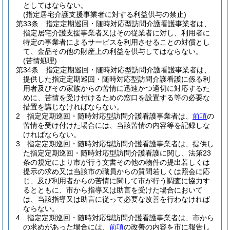
としてはならない。
(指定居宅介護支援事業者に対する利益供与の禁止)
第33条
指定定期巡回・随時対応型訪問介護看護事業者は、
指定居宅介護支援事業者又はその従業者に対し、利用者に
特定の事業者によるサービスを利用させることの対償とし
て、金品その他の財産上の利益を供与してはならない。
(苦情処理)
第34条
指定定期巡回・随時対応型訪問介護看護事業者は、
提供した指定定期巡回・随時対応型訪問介護看護に係る利
用者及びその家族からの苦情に迅速かつ適切に対応するた
めに、苦情を受け付けるための窓口を設置する等の必要な
措置を講じなければならない。
2
指定定期巡回・随時対応型訪問介護看護事業者は、
前項
の
苦情を受け付けた場合には、当該苦情の内容等を記録しな
ければならない。
3
指定定期巡回・随時対応型訪問介護看護事業者は、提供し
た指定定期巡回・随時対応型訪問介護看護に関し、法第23
条の規定により市が行う文書その他の物件の提出若しくは
提示の求め又は当該市の職員からの質問若しくは照会に応
じ、及び利用者からの苦情に関して市が行う調査に協力す
るとともに、市から指導又は助言を受けた場合において
は、当該指導又は助言に従って必要な改善を行わなければ
ならない。
4
指定定期巡回・随時対応型訪問介護看護事業者は、市から
の求めがあった場合には、
前項
の改善の内容を市に報告し