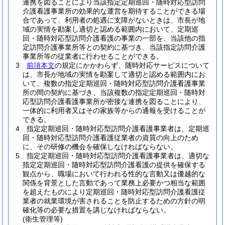
連携を図ることにより当該指定定期巡回・随時対応型訪問
介護看護事業所の効果的な運営を期待することができる場
合であって、利用者の処遇に支障がないときは、市長が地
域の実情を勘案し適切と認める範囲内において、定期巡
回・随時対応型訪問介護看護の事業の一部を、当該他の指
定訪問介護事業所等との契約に基づき、当該指定訪問介護
事業所等の従業者に行わせることができる。
3
前項本文
の規定にかかわらず、随時対応サービスについて
は、市長が地域の実情を勘案して適切と認める範囲内にお
いて、複数の指定定期巡回・随時対応型訪問介護看護事業
所の間の契約に基づき、当該複数の指定定期巡回・随時対
応型訪問介護看護事業所が密接な連携を図ることにより、
一体的に利用者又はその家族等からの通報を受けることが
できる。
4
指定定期巡回・随時対応型訪問介護看護事業者は、定期巡
回・随時対応型訪問介護看護従業者の資質の向上のため
に、その研修の機会を確保しなければならない。
5
指定定期巡回・随時対応型訪問介護看護事業者は、適切な
指定定期巡回・随時対応型訪問介護看護の提供を確保する
観点から、職場において行われる性的な言動又は優越的な
関係を背景とした言動であって業務上必要かつ相当な範囲
を超えたものにより定期巡回・随時対応型訪問介護看護従
業者の就業環境が害されることを防止するための方針の明
確化等の必要な措置を講じなければならない。
(衛生管理等)