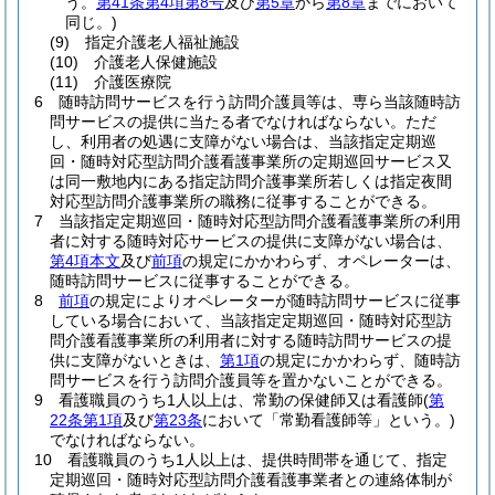
う。
第41条第4項第8号
及び
第5章
から
第8章
までにおいて
同じ。)
(9)
指定介護老人福祉施設
(10)
介護老人保健施設
(11)
介護医療院
6
随時訪問サービスを行う訪問介護員等は、専ら当該随時訪
問サービスの提供に当たる者でなければならない。
ただ
し、利用者の処遇に支障がない場合は、当該指定定期巡
回・随時対応型訪問介護看護事業所の定期巡回サービス又
は同一敷地内にある指定訪問介護事業所若しくは指定夜間
対応型訪問介護事業所の職務に従事することができる。
7
当該指定定期巡回・随時対応型訪問介護看護事業所の利用
者に対する随時対応サービスの提供に支障がない場合は、
第4項本文
及び
前項
の規定にかかわらず、オペレーターは、
随時訪問サービスに従事することができる。
8
前項
の規定によりオペレーターが随時訪問サービスに従事
している場合において、当該指定定期巡回・随時対応型訪
問介護看護事業所の利用者に対する随時訪問サービスの提
供に支障がないときは、
第1項
の規定にかかわらず、随時訪
問サービスを行う訪問介護員等を置かないことができる。
9
看護職員のうち1人以上は、常勤の保健師又は看護師
(
第
22条第1項
及び
第23条
において「常勤看護師等」という。)
でなければならない。
10
看護職員のうち1人以上は、提供時間帯を通じて、指定
定期巡回・随時対応型訪問介護看護事業者との連絡体制が