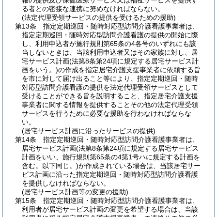
報の提供及び保健医療サービス又は福祉サービスを提供す
る者との密接な連携に努めなければならない。
(法定代理受領サービスの提供を受けるための援助)
第13条
指定定期巡回・随時対応型訪問介護看護事業者は、
指定定期巡回・随時対応型訪問介護看護の提供の開始に際
し、利用申込者が施行規則第65条の4各号のいずれにも該
当しないときは、当該利用申込者又はその家族に対し、居
宅サービス計画
(法第8条第24項に規定する居宅サービス計
画をいう。)
の作成を指定居宅介護支援事業者に依頼する旨
を市に対して届け出ること等により、指定定期巡回・随時
対応型訪問介護看護の提供を法定代理受領サービスとして
受けることができる旨を説明すること、指定居宅介護支援
事業者に関する情報を提供することその他の法定代理受領
サービスを行うために必要な援助を行わなければならな
い。
(居宅サービス計画に沿ったサービスの提供)
第14条
指定定期巡回・随時対応型訪問介護看護事業者は、
居宅サービス計画
(法第8条第24項に規定する居宅サービス
計画をいい、施行規則第65条の4第1号ハに規定する計画を
含む。以下同じ。)
が作成されている場合は、当該居宅サー
ビス計画に沿った指定定期巡回・随時対応型訪問介護看護
を提供しなければならない。
(居宅サービス計画等の変更の援助)
第15条
指定定期巡回・随時対応型訪問介護看護事業者は、
利用者が居宅サービス計画の変更を希望する場合は、当該