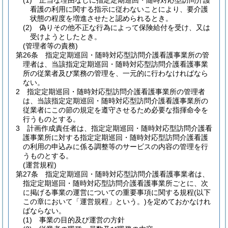
(1)
正当な理由なしに指定定期巡回・随時対応型訪問介護
看護の利用に関する指示に従わないことにより、要介護
状態の程度を増進させたと認められるとき。
(2)
偽りその他不正な行為によって保険給付を受け、又は
受けようとしたとき。
(管理者等の責務)
第26条
指定定期巡回・随時対応型訪問介護看護事業所の管
理者は、当該指定定期巡回・随時対応型訪問介護看護事業
所の従業者及び業務の管理を、一元的に行わなければなら
ない。
2
指定定期巡回・随時対応型訪問介護看護事業所の管理者
は、当該指定定期巡回・随時対応型訪問介護看護事業所の
従業者にこの節の規定を遵守させるため必要な指揮命令を
行うものとする。
3
計画作成責任者は、指定定期巡回・随時対応型訪問介護看
護事業所に対する指定定期巡回・随時対応型訪問介護看護
の利用の申込みに係る調整等のサービスの内容の管理を行
うものとする。
(運営規程)
第27条
指定定期巡回・随時対応型訪問介護看護事業者は、
指定定期巡回・随時対応型訪問介護看護事業所ごとに、次
に掲げる事業の運営についての重要事項に関する規程
(以下
この章において「運営規程」という。)
を定めておかなけれ
ばならない。
(1)
事業の目的及び運営の方針