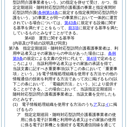
型訪問介護事業者をいう。)
の指定を併せて受け、かつ、指
定定期巡回・随時対応型訪問介護看護の事業と指定夜間対
応型訪問介護
(
条例第14条
に規定する指定夜間対応型訪問介
護をいう。)
の事業とが同一の事業所において一体的に運営
されている場合については、
第43条
に規定する設備に関す
る基準を満たすことをもって、
前3項
に規定する基準を満た
しているものとみなすことができる。
第4節
運営に関する基準等
(内容及び手続の説明及び同意)
第7条
指定定期巡回・随時対応型訪問介護看護事業者は、利
用申込者又はその家族からの申出があった場合には、
条例
第9条
の規定による文書の交付に代えて、
第4項
で定めると
ころにより、当該利用申込者又はその家族の承諾を得て、
当該文書に記すべき重要事項
(以下この条において「重要事
項」という。)
を電子情報処理組織を使用する方法その他の
情報通信の技術を利用する方法であって次に掲げるもの
(以
下この条において、「電磁的方法」という。)
により提供す
ることができる。
この場合において、当該指定定期巡回・
随時対応型訪問介護看護事業者は、当該文書を交付したも
のとみなす。
(1)
電子情報処理組織を使用する方法のうち
ア
又は
イ
に掲
げるもの
ア
指定定期巡回・随時対応型訪問介護看護事業者の使
用に係る電子計算機と利用申込者又はその家族の使用
に係る電子計算機とを接続する電気通信回線を通じて