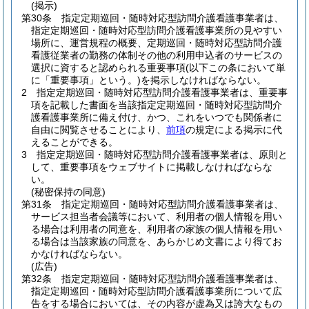
(掲示)
第30条
指定定期巡回・随時対応型訪問介護看護事業者は、
指定定期巡回・随時対応型訪問介護看護事業所の見やすい
場所に、運営規程の概要、定期巡回・随時対応型訪問介護
看護従業者の勤務の体制その他の利用申込者のサービスの
選択に資すると認められる重要事項
(以下この条において単
に「重要事項」という。)
を掲示しなければならない。
2
指定定期巡回・随時対応型訪問介護看護事業者は、重要事
項を記載した書面を当該指定定期巡回・随時対応型訪問介
護看護事業所に備え付け、かつ、これをいつでも関係者に
自由に閲覧させることにより、
前項
の規定による掲示に代
えることができる。
3
指定定期巡回・随時対応型訪問介護看護事業者は、原則と
して、重要事項をウェブサイトに掲載しなければならな
い。
(秘密保持の同意)
第31条
指定定期巡回・随時対応型訪問介護看護事業者は、
サービス担当者会議等において、利用者の個人情報を用い
る場合は利用者の同意を、利用者の家族の個人情報を用い
る場合は当該家族の同意を、あらかじめ文書により得てお
かなければならない。
(広告)
第32条
指定定期巡回・随時対応型訪問介護看護事業者は、
指定定期巡回・随時対応型訪問介護看護事業所について広
告をする場合においては、その内容が虚為又は誇大なもの