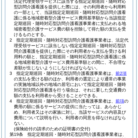
法定代理受領サービスに該当する指定定期巡回・随時対応
型訪問介護看護を提供した際には、その利用者から利用料
の一部として、当該指定定期巡回・随時対応型訪問介護看
護に係る地域密着型介護サービス費用基準額から当該指定
定期巡回・随時対応型訪問介護看護事業者に支払われる地
域密着型介護サービス費の額を控除して得た額の支払を受
けるものとする。
2
指定定期巡回・随時対応型訪問介護看護事業者は、法定代
理受領サービスに該当しない指定定期巡回・随時対応型訪
問介護看護を提供した際にその利用者から支払を受ける利
用料の額と、指定定期巡回・随時対応型訪問介護看護に係
る地域密着型介護サービス費用基準額との間に、不合理な
差額が生じないようにしなければならない。
3
指定定期巡回・随時対応型訪問介護看護事業者は、
前2項
の支払を受ける額のほか、利用者の選定により通常の事業
の実施地域以外の地域の居宅において指定定期巡回・随時
対応型訪問介護看護を行う場合は、それに要した交通費の
額の支払を利用者から受けることができる。
4
指定定期巡回・随時対応型訪問介護看護事業者は、
前項
の
費用の額に係るサービスの提供に当たっては、あらかじ
め、利用者又はその家族に対し、当該サービスの内容及び
費用について説明を行い、利用者の同意を得なければなら
ない。
(保険給付の請求のための証明書の交付)
第19条
指定定期巡回・随時対応型訪問介護看護事業者は、