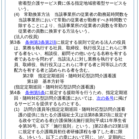
密着型介護サービス費に係る指定地域密着型サービスを
いう。
(4)
常勤換算方法 当該事業所の従業者の勤務延時間数を
当該事業所において常勤の従業者が勤務すべき時間数で
除することにより、当該事業所の従業者の員数を常勤の
従業者の員数に換算する方法をいう。
(法人の役員)
第3条
条例第3条第2項
に規定する規則で定める法人の役員
は、業務を執行する社員、取締役、執行役又はこれらに準
ずる者をいい、相談役、顧問その他いかなる名称を有する
者であるかを問わず、当該法人に対し業務を執行する社
員、取締役、執行役又はこれらに準ずる者と同等以上の支
配力を有する者と認められる者を含む。
第2章
指定定期巡回・随時対応型訪問介護看護
第1節
基本方針等
(指定定期巡回・随時対応型訪問介護看護)
第4条
条例第5条
に規定する援助等を行うため、指定定期巡
回・随時対応型訪問介護看護においては、
次の各号
に掲げ
るサービスを提供するものとする。
(1)
訪問介護員等
(指定定期巡回・随時対応型訪問介護看
護の提供に当たる介護福祉士又は法第8条第2項に規定す
る政令で定める者
(介護保険法施行規則
(平成11年厚生省
令第36号。以下「施行規則」という。)
第22条の23第1項
に規定する介護職員初任者研修課程を修了した者に限
る。)
をいう。以下この章において同じ。)
が、定期的に