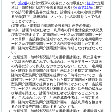
ず、
第2項
の主治の医師の文書による指示並びに
前項
の定期
巡回・随時対応型訪問介護看護計画及び
次条第11項
に規定
する訪問看護報告書の提出は、診療録その他の診療に関す
る記録
(以下「診療記録」という。)
への記載をもって代え
ることができる。
(定期巡回・随時対応型訪問介護看護計画等の作成)
第23条
計画作成責任者は、利用者の日常生活全般の状況及
び希望を踏まえて、定期巡回サービス及び随時訪問サービ
スの目標、当該目標を達成するための具体的な定期巡回サ
ービス及び随時訪問サービスの内容等を記載した定期巡
回・随時対応型訪問介護看護計画を作成しなければならな
い。
2
定期巡回・随時対応型訪問介護看護計画は、既に居宅サー
ビス計画が作成されている場合は、当該居宅サービス計画
の内容に沿って作成しなければならない。
ただし、定期巡
回・随時対応型訪問介護看護計画における指定定期巡回・
随時対応型訪問介護看護を提供する日時等については、当
該居宅サービス計画に定められた指定定期巡回・随時対応
型訪問介護看護が提供される日時等にかかわらず、当該居
宅サービス計画の内容及び利用者の日常生活全般の状況及
び希望を踏まえ、計画作成責任者が決定することができ
る。
この場合において、計画作成責任者は、当該定期巡
回・随時対応型訪問介護看護計画を、当該利用者を担当す
る介護支援専門員に提出するものとする。
3
定期巡回・随時対応型訪問介護看護計画は、看護職員が利