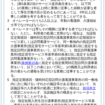
う。)
第5条第2項のサービス提供責任者をいう。以下同
じ。)
の業務に1年以上
(特に業務に従事した経験が必要な者
として厚生労働大臣が定めるものにあっては、3年以上)
従
事した経験を有する者をもって充てることができる。
3
オペレーターのうち1人以上は、常勤の看護師、介護福祉
士等でなければならない。
4
オペレーターは専らその職務に従事する者でなければなら
ない。
ただし、利用者の処遇に支障がない場合は、当該指
定定期巡回・随時対応型訪問介護看護事業所の定期巡回サ
ービス若しくは訪問看護サービス、同一敷地内の指定訪問
介護事業所
(指定居宅サービス等基準第5条第1項に規定する
指定訪問介護事業所をいう。以下同じ。)
、指定訪問看護事
業所
(指定居宅サービス等基準第60条第1項に規定する指定
訪問看護事業所をいう。)
若しくは指定夜間対応型訪問介護
事業所
(
条例第15条
に規定する指定夜間対応型訪問介護事業
所をいう。以下この条において同じ。)
の職務又は利用者以
外の者からの通報を受け付ける業務に従事することができ
る。
5
指定定期巡回・随時対応型訪問介護看護事業所の同一敷地
内に次に掲げるいずれかの施設等がある場合において、当
該施設等の入所者等の処遇に支障がない場合は、
前項本文
の規定にかかわらず、当該施設等の職員をオペレーターと
して充てることができる。
(1)
指定短期入所生活介護事業所
(指定居宅サービス等基