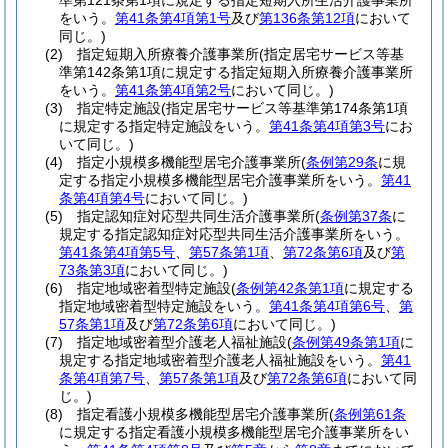
準第121条第1項に規定する指定短期入所生活介護事業所
をいう。
第41条第4項第1号
及び
第136条第12項
において
同じ。)
(2)
指定短期入所療養介護事業所
(指定居宅サービス等基
準第142条第1項に規定する指定短期入所療養介護事業所
をいう。
第41条第4項第2号
において同じ。)
(3)
指定特定施設
(指定居宅サービス等基準第174条第1項
に規定する指定特定施設をいう。
第41条第4項第3号
にお
いて同じ。)
(4)
指定小規模多機能型居宅介護事業所
(
条例第29条
に規
定する指定小規模多機能型居宅介護事業所をいう。
第41
条第4項第4号
において同じ。)
(5)
指定認知症対応型共同生活介護事業所
(
条例第37条
に
規定する指定認知症対応型共同生活介護事業所をいう。
第41条第4項第5号
、
第57条第1項
、
第72条第6項
及び
第
73条第3項
において同じ。)
(6)
指定地域密着型特定施設
(
条例第42条第1項
に規定する
指定地域密着型特定施設をいう。
第41条第4項第6号
、
第
57条第1項
及び
第72条第6項
において同じ。)
(7)
指定地域密着型介護老人福祉施設
(
条例第49条第1項
に
規定する指定地域密着型介護老人福祉施設をいう。
第41
条第4項第7号
、
第57条第1項
及び
第72条第6項
において同
じ。)
(8)
指定看護小規模多機能型居宅介護事業所
(
条例第61条
に規定する指定看護小規模多機能型居宅介護事業所をい