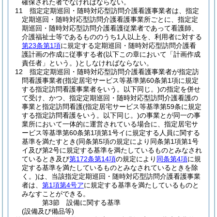
確保された者でなければならない。
11
指定定期巡回・随時対応型訪問介護看護事業者は、指定
定期巡回・随時対応型訪問介護看護事業所ごとに、指定定
期巡回・随時対応型訪問介護看護従業者であって看護師、
介護福祉士等であるもののうち1人以上を、利用者に対する
第23条第1項
に規定する定期巡回・随時対応型訪問介護看
護計画の作成に従事する者
(以下この章において「計画作成
責任者」という。)
としなければならない。
12
指定定期巡回・随時対応型訪問介護看護事業者が指定訪
問看護事業者
(指定居宅サービス等基準第60条第1項に規定
する指定訪問看護事業者をいう。以下同じ。)
の指定を併せ
て受け、かつ、指定定期巡回・随時対応型訪問介護看護の
事業と指定訪問看護
(指定居宅サービス等基準第59条に規定
する指定訪問看護をいう。以下同じ。)
の事業とが同一の事
業所において一体的に運営されている場合に、指定居宅サ
ービス等基準第60条第1項第1号イに規定する人員に関する
基準を満たすとき
(同条第5項の規定により同条第1項第1号
イ及び第2号に規定する基準を満たしているものとみなされ
ているとき及び
第172条第14項
の規定により
同条第4項
に規
定する基準を満たしているものとみなされているときを除
く。)
は、当該指定定期巡回・随時対応型訪問介護看護事業
者は、
第1項第4号ア
に規定する基準を満たしているものと
みなすことができる。
第3節
設備に関する基準
(設備及び備品等)