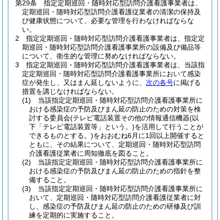
第29条
指定定期巡回・随時対応型訪問介護看護事業者は、
定期巡回・随時対応型訪問介護看護従業者の清潔の保持及
び健康状態について、必要な管理を行わなければならな
い。
2
指定定期巡回・随時対応型訪問介護看護事業者は、指定定
期巡回・随時対応型訪問介護看護事業所の設備及び備品等
について、衛生的な管理に努めなければならない。
3
指定定期巡回・随時対応型訪問介護看護事業者は、当該指
定定期巡回・随時対応型訪問介護看護事業所において感染
症が発生し、又はまん延しないように、
次の各号
に掲げる
措置を講じなければならない。
(1)
当該指定定期巡回・随時対応型訪問介護看護事業所に
おける感染症の予防及びまん延の防止のための対策を検
討する委員会
(テレビ電話装置その他の情報通信機器
(以
下「テレビ電話装置等」という。)
を活用して行うことが
できるものとする。)
をおおむね6月に1回以上開催すると
ともに、その結果について、定期巡回・随時対応型訪問
介護看護従業者に周知徹底を図ること。
(2)
当該指定定期巡回・随時対応型訪問介護看護事業所に
おける感染症の予防及びまん延の防止のための指針を整
備すること。
(3)
当該指定定期巡回・随時対応型訪問介護看護事業所に
おいて、定期巡回・随時対応型訪問介護看護従業者に対
し、感染症の予防及びまん延の防止のための研修及び訓
練を定期的に実施すること。