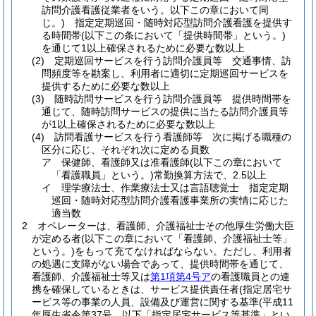
訪問介護看護従業者をいう。以下この章において同
じ。)
指定定期巡回・随時対応型訪問介護看護を提供す
る時間帯
(以下この条において「提供時間帯」という。)
を通じて1以上確保されるために必要な数以上
(2)
定期巡回サービスを行う訪問介護員等 交通事情、訪
問頻度等を勘案し、利用者に適切に定期巡回サービスを
提供するために必要な数以上
(3)
随時訪問サービスを行う訪問介護員等 提供時間帯を
通じて、随時訪問サービスの提供に当たる訪問介護員等
が1以上確保されるために必要な数以上
(4)
訪問看護サービスを行う看護師等 次に掲げる職種の
区分に応じ、それぞれ次に定める員数
ア
保健師、看護師又は准看護師
(以下この章において
「看護職員」という。)
常勤換算方法で、2.5以上
イ
理学療法士、作業療法士又は言語聴覚士 指定定期
巡回・随時対応型訪問介護看護事業所の実情に応じた
適当数
2
オペレーターは、看護師、介護福祉士その他厚生労働大臣
が定める者
(以下この章において「看護師、介護福祉士等」
という。)
をもって充てなければならない。
ただし、利用者
の処遇に支障がない場合であって、提供時間帯を通じて、
看護師、介護福祉士等又は
第1項第4号ア
の看護職員との連
携を確保しているときは、サービス提供責任者
(指定居宅サ
ービス等の事業の人員、設備及び運営に関する基準
(平成11
年厚生省令第37号。以下「指定居宅サービス等基準」とい