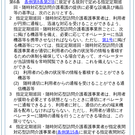
第6条
条例第8条第2項
に規定する規則で定める指定定期巡
回・随時対応型訪問介護看護の提供に必要な設備及び備品
等の基準は、次のとおりとする。
2
指定定期巡回・随時対応型訪問介護看護事業者は、利用者
が円滑に通報し、迅速な対応を受けることができるよう、
指定定期巡回・随時対応型訪問介護看護事業所ごとに、次
に掲げる機器等を備え、必要に応じてオペレーターに当該
機器等を携帯させなければならない。
ただし、
第1号
に掲げ
る機器等については、指定定期巡回・随時対応型訪問介護
看護事業者が適切に利用者の心身の状況等の情報を蓄積す
るための体制を確保している場合であって、オペレーター
が当該情報を常時閲覧できるときは、これを備えないこと
ができる。
(1)
利用者の心身の状況等の情報を蓄積することができる
機器等
(2)
随時適切に利用者からの通報を受けることができる通
信機器等
3
指定定期巡回・随時対応型訪問介護看護事業者は、利用者
が援助を必要とする状態となったときに適切にオペレータ
ーに通報できるよう、利用者に対し、通信のための端末機
器を配布しなければならない。
ただし、利用者が適切にオ
ペレーターに随時の通報を行うことができる場合は、この
限りでない。
4
指定定期巡回・随時対応型訪問介護看護事業者が指定夜間
対応型訪問介護事業者
(
条例第15条
に規定する指定夜間対応