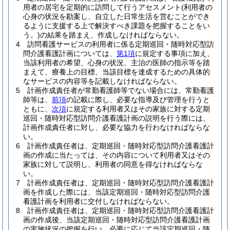
用者の居宅を定期的に訪問して行うアセスメント
(利用者の
心身の状況を勘案し、自立した日常生活を営むことができ
るように支援する上で解決すべき課題を把握することをい
う。)
の結果を踏まえ、作成しなければならない。
4
訪問看護サービスの利用者に係る定期巡回・随時対応型訪
問介護看護計画については、
第1項
に規定する事項に加え、
当該利用者の希望、心身の状況、主治の医師の指示等を踏
まえて、療養上の目標、当該目標を達成するための具体的
なサービスの内容等を記載しなければならない。
5
計画作成責任者が常勤看護師等でない場合には、常勤看護
師等は、
前項
の記載に際し、必要な指導及び管理を行うと
ともに、
次項
に規定する利用者又はその家族に対する定期
巡回・随時対応型訪問介護看護計画の説明を行う際には、
計画作成責任者に対し、必要な協力を行わなければならな
い。
6
計画作成責任者は、定期巡回・随時対応型訪問介護看護計
画の作成に当たっては、その内容について利用者又はその
家族に対して説明し、利用者の同意を得なければならな
い。
7
計画作成責任者は、定期巡回・随時対応型訪問介護看護計
画を作成した際には、当該定期巡回・随時対応型訪問介護
看護計画を利用者に交付しなければならない。
8
計画作成責任者は、定期巡回・随時対応型訪問介護看護計
画の作成後、当該定期巡回・随時対応型訪問介護看護計画
の実施状況の把握を行い、必要に応じて当該定期巡回・随