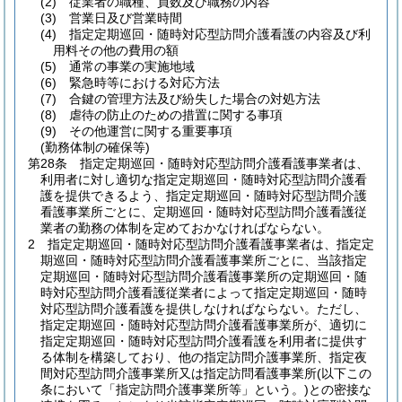
(2)
従業者の職種、員数及び職務の内容
(3)
営業日及び営業時間
(4)
指定定期巡回・随時対応型訪問介護看護の内容及び利
用料その他の費用の額
(5)
通常の事業の実施地域
(6)
緊急時等における対応方法
(7)
合鍵の管理方法及び紛失した場合の対処方法
(8)
虐待の防止のための措置に関する事項
(9)
その他運営に関する重要事項
(勤務体制の確保等)
第28条
指定定期巡回・随時対応型訪問介護看護事業者は、
利用者に対し適切な指定定期巡回・随時対応型訪問介護看
護を提供できるよう、指定定期巡回・随時対応型訪問介護
看護事業所ごとに、定期巡回・随時対応型訪問介護看護従
業者の勤務の体制を定めておかなければならない。
2
指定定期巡回・随時対応型訪問介護看護事業者は、指定定
期巡回・随時対応型訪問介護看護事業所ごとに、当該指定
定期巡回・随時対応型訪問介護看護事業所の定期巡回・随
時対応型訪問介護看護従業者によって指定定期巡回・随時
対応型訪問介護看護を提供しなければならない。
ただし、
指定定期巡回・随時対応型訪問介護看護事業所が、適切に
指定定期巡回・随時対応型訪問介護看護を利用者に提供す
る体制を構築しており、他の指定訪問介護事業所、指定夜
間対応型訪問介護事業所又は指定訪問看護事業所
(以下この
条において「指定訪問介護事業所等」という。)
との密接な