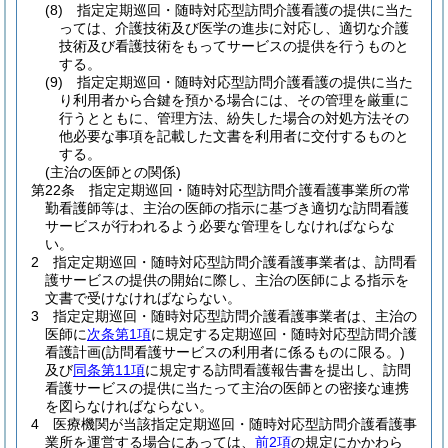
(8)
指定定期巡回・随時対応型訪問介護看護の提供に当た
っては、介護技術及び医学の進歩に対応し、適切な介護
技術及び看護技術をもってサービスの提供を行うものと
する。
(9)
指定定期巡回・随時対応型訪問介護看護の提供に当た
り利用者から合鍵を預かる場合には、その管理を厳重に
行うとともに、管理方法、紛失した場合の対処方法その
他必要な事項を記載した文書を利用者に交付するものと
する。
(主治の医師との関係)
第22条
指定定期巡回・随時対応型訪問介護看護事業所の常
勤看護師等は、主治の医師の指示に基づき適切な訪問看護
サービスが行われるよう必要な管理をしなければならな
い。
2
指定定期巡回・随時対応型訪問介護看護事業者は、訪問看
護サービスの提供の開始に際し、主治の医師による指示を
文書で受けなければならない。
3
指定定期巡回・随時対応型訪問介護看護事業者は、主治の
医師に
次条第1項
に規定する定期巡回・随時対応型訪問介護
看護計画
(訪問看護サービスの利用者に係るものに限る。)
及び
同条第11項
に規定する訪問看護報告書を提出し、訪問
看護サービスの提供に当たって主治の医師との密接な連携
を図らなければならない。
4
医療機関が当該指定定期巡回・随時対応型訪問介護看護事
業所を運営する場合にあっては、
前2項
の規定にかかわら