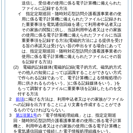
送信し、受信者の使用に係る電子計算機に備えられた
ファイルに記録する方法
イ
指定定期巡回・随時対応型訪問介護看護事業者の使
用に係る電子計算機に備えられたファイルに記録され
た重要事項を電気通信回線を通じて利用者申込者又は
その家族の閲覧に供し、当該利用申込者又はその家族
の使用に係る電子計算機に備えられたファイルに当該
重要事項を記録する方法
(電磁的方法による提供を受け
る旨の承諾又は受けない旨の申出をする場合にあって
は、指定定期巡回・随時対応型訪問介護看護事業者の
使用に係る電子計算機に備えられたファイルにその旨
を記録する方法)
(2)
電磁的記録媒体
(電磁的記録
(電子的方式、磁気的方式
その他人の知覚によっては認識することができない方式
で作られる記録であって、電子計算機による情報処理の
用に供されるものをいう。)
に係る記録媒体をいう。)
を
もって調製するファイルに重要事項を記録したものを交
付する方法
2
前項
に掲げる方法は、利用申込者又はその家族がファイル
への記録を出力することにより文書を作成することができ
るものでなければならない。
3
第1項第1号
の「電子情報処理組織」とは、指定定期巡
回・随時対応型訪問介護看護事業者の使用に係る電子計算
機と、利用申込者又はその家族の使用に係る電子計算機と
を電気通信回線で接続した電子情報処理組織をいう。