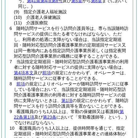
う。
第41条第4項第8号
及び
第5章
から
第8章
までにおいて
同じ。)
(9)
指定介護老人福祉施設
(10)
介護老人保健施設
(11)
介護医療院
6
随時訪問サービスを行う訪問介護員等は、専ら当該随時訪
問サービスの提供に当たる者でなければならない。
ただ
し、利用者の処遇に支障がない場合は、当該指定定期巡
回・随時対応型訪問介護看護事業所の定期巡回サービス又
は同一敷地内にある指定訪問介護事業所若しくは指定夜間
対応型訪問介護事業所の職務に従事することができる。
7
当該指定定期巡回・随時対応型訪問介護看護事業所の利用
者に対する随時対応サービスの提供に支障がない場合は、
第4項本文
及び
前項
の規定にかかわらず、オペレーターは、
随時訪問サービスに従事することができる。
8
前項
の規定によりオペレーターが随時訪問サービスに従事
している場合において、当該指定定期巡回・随時対応型訪
問介護看護事業所の利用者に対する随時訪問サービスの提
供に支障がないときは、
第1項
の規定にかかわらず、随時訪
問サービスを行う訪問介護員等を置かないことができる。
9
看護職員のうち1人以上は、常勤の保健師又は看護師
(
第
22条第1項
及び
第23条
において「常勤看護師等」という。)
でなければならない。
10
看護職員のうち1人以上は、提供時間帯を通じて、指定
定期巡回・随時対応型訪問介護看護事業者との連絡体制が