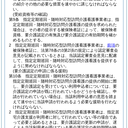
の紹介その他の必要な措置を速やかに講じなければならな
い。
(受給資格等の確認)
第9条
指定定期巡回・随時対応型訪問介護看護事業者は、指
定定期巡回・随時対応型訪問介護看護の提供を求められた
場合は、その者の提示する被保険者証によって、被保険者
資格、要介護認定の有無及び要介護認定の有効期間を確か
めるものとする。
2
指定定期巡回・随時対応型訪問介護看護事業者は、
前項
の
被保険者証に、法第78条の3第2項の規定により認定審査会
意見が記載されているときは、当該認定審査会意見に配慮
して、指定定期巡回・随時対応型訪問介護看護を提供する
ように努めなければならない。
(要介護認定の申請に係る援助)
第10条
指定定期巡回・随時対応型訪問介護看護事業者は、
指定定期巡回・随時対応型訪問介護看護の提供の開始に際
し、要介護認定を受けていない利用申込者については、要
介護認定の申請が既に行われているかどうかを確認し、申
請が行われていない場合は、当該利用申込者の意思を踏ま
えて速やかに当該申請が行われるよう必要な援助を行わな
ければならない。
2
指定定期巡回・随時対応型訪問介護看護事業者は、指定居
宅介護支援が利用者に対して行われていない等の場合であ
って必要と認めるときは、要介護認定の更新の申請が、遅
くとも当該利用者が受けている要介護認定の有効期間が終