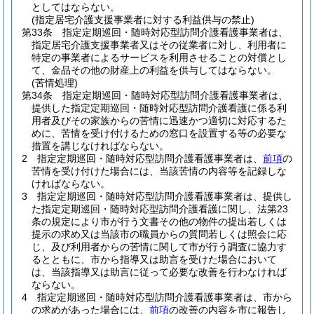
としてはならない。
(指定居宅介護支援事業者に対する利益供与の禁止)
第33条
指定定期巡回・随時対応型訪問介護看護事業者は、
指定居宅介護支援事業者又はその従業者に対し、利用者に
特定の事業者によるサービスを利用させることの対償とし
て、金品その他の財産上の利益を供与してはならない。
(苦情処理)
第34条
指定定期巡回・随時対応型訪問介護看護事業者は、
提供した指定定期巡回・随時対応型訪問介護看護に係る利
用者及びその家族からの苦情に迅速かつ適切に対応するた
めに、苦情を受け付けるための窓口を設置する等の必要な
措置を講じなければならない。
2
指定定期巡回・随時対応型訪問介護看護事業者は、
前項
の
苦情を受け付けた場合には、当該苦情の内容等を記録しな
ければならない。
3
指定定期巡回・随時対応型訪問介護看護事業者は、提供し
た指定定期巡回・随時対応型訪問介護看護に関し、法第23
条の規定により市が行う文書その他の物件の提出若しくは
提示の求め又は当該市の職員からの質問若しくは照会に応
じ、及び利用者からの苦情に関して市が行う調査に協力す
るとともに、市から指導又は助言を受けた場合において
は、当該指導又は助言に従って必要な改善を行わなければ
ならない。
4
指定定期巡回・随時対応型訪問介護看護事業者は、市から
の求めがあった場合には、
前項
の改善の内容を市に報告し