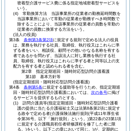
密着型介護サービス費に係る指定地域密着型サービスを
いう。
(4)
常勤換算方法 当該事業所の従業者の勤務延時間数を
当該事業所において常勤の従業者が勤務すべき時間数で
除することにより、当該事業所の従業者の員数を常勤の
従業者の員数に換算する方法をいう。
(法人の役員)
第3条
条例第3条第2項
に規定する規則で定める法人の役員
は、業務を執行する社員、取締役、執行役又はこれらに準
ずる者をいい、相談役、顧問その他いかなる名称を有する
者であるかを問わず、当該法人に対し業務を執行する社
員、取締役、執行役又はこれらに準ずる者と同等以上の支
配力を有する者と認められる者を含む。
第2章
指定定期巡回・随時対応型訪問介護看護
第1節
基本方針等
(指定定期巡回・随時対応型訪問介護看護)
第4条
条例第5条
に規定する援助等を行うため、指定定期巡
回・随時対応型訪問介護看護においては、
次の各号
に掲げ
るサービスを提供するものとする。
(1)
訪問介護員等
(指定定期巡回・随時対応型訪問介護看
護の提供に当たる介護福祉士又は法第8条第2項に規定す
る政令で定める者
(介護保険法施行規則
(平成11年厚生省
令第36号。以下「施行規則」という。)
第22条の23第1項
に規定する介護職員初任者研修課程を修了した者に限
る。)
をいう。以下この章において同じ。)
が、定期的に