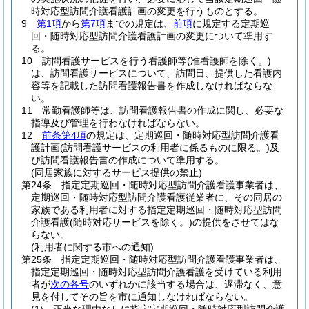
時対応型訪問介護看護計画の変更を行うものとする。
9
第1項
から
第7項
までの規定は、
前項
に規定する定期巡
回・随時対応型訪問介護看護計画の変更について準用す
る。
10
訪問看護サービスを行う看護師等
(准看護師を除く。)
は、訪問看護サービスについて、訪問日、提供した看護内
容等を記載した訪問看護報告書を作成しなければならな
い。
11
常勤看護師等は、訪問看護報告書の作成に関し、必要な
指導及び管理を行わなければならない。
12
前条第4項
の規定は、定期巡回・随時対応型訪問介護看
護計画
(訪問看護サービスの利用者に係るものに限る。)
及
び訪問看護報告書の作成について準用する。
(同居家族に対するサービス提供の禁止)
第24条
指定定期巡回・随時対応型訪問介護看護事業者は、
定期巡回・随時対応型訪問介護看護従業者に、その同居の
家族である利用者に対する指定定期巡回・随時対応型訪問
介護看護
(随時対応サービスを除く。)
の提供をさせてはな
らない。
(利用者に関する市への通知)
第25条
指定定期巡回・随時対応型訪問介護看護事業者は、
指定定期巡回・随時対応型訪問介護看護を受けている利用
者が
次の各号
のいずれかに該当する場合は、遅滞なく、意
見を付してその旨を市に通知しなければならない。