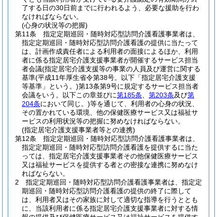
了する日の30日前までに行われるよう、必要な援助を行わ
なければならない。
(心身の状況等の把握)
第11条
指定定期巡回・随時対応型訪問介護看護事業者は、
指定定期巡回・随時対応型訪問介護看護の提供に当たって
は、計画作成責任者による利用者の面接によるほか、利用
者に係る指定居宅介護支援事業者が開催するサービス担当
者会議
(指定居宅介護支援等の事業の人員及び運営に関する
基準
(平成11年厚生省令第38号。以下「指定居宅介護支援
等基準」という。)
第13条第9号に規定するサービス担当者
会議をいう。以下この章並びに
第185条
、
第203条
及び
第
204条
において同じ。)
等を通じて、利用者の心身の状況、
その置かれている環境、他の保健医療サービス又は福祉サ
ービスの利用状況等の把握に努めなければならない。
(指定居宅介護支援事業者等との連携)
第12条
指定定期巡回・随時対応型訪問介護看護事業者は、
指定定期巡回・随時対応型訪問介護看護を提供するに当た
っては、指定居宅介護支援事業者その他保健医療サービス
又は福祉サービスを提供する者との密接な連携に努めなけ
ればならない。
2
指定定期巡回・随時対応型訪問介護看護事業者は、指定定
期巡回・随時対応型訪問介護看護の提供の終了に際して
は、利用者又はその家族に対して適切な指導を行うととも
に、当該利用者に係る指定居宅介護支援事業者に対する情