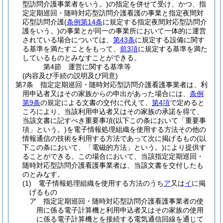
型訪問介護事業者をいう。)
の指定を併せて受け、かつ、指
定定期巡回・随時対応型訪問介護看護の事業と指定夜間対
応型訪問介護
(
条例第14条
に規定する指定夜間対応型訪問介
護をいう。)
の事業とが同一の事業所において一体的に運営
されている場合については、
第43条
に規定する設備に関す
る基準を満たすことをもって、
前3項
に規定する基準を満た
しているものとみなすことができる。
第4節
運営に関する基準等
(内容及び手続の説明及び同意)
第7条
指定定期巡回・随時対応型訪問介護看護事業者は、利
用申込者又はその家族からの申出があった場合には、
条例
第9条
の規定による文書の交付に代えて、
第4項
で定めると
ころにより、当該利用申込者又はその家族の承諾を得て、
当該文書に記すべき重要事項
(以下この条において「重要事
項」という。)
を電子情報処理組織を使用する方法その他の
情報通信の技術を利用する方法であって次に掲げるもの
(以
下この条において、「電磁的方法」という。)
により提供す
ることができる。
この場合において、当該指定定期巡回・
随時対応型訪問介護看護事業者は、当該文書を交付したも
のとみなす。
(1)
電子情報処理組織を使用する方法のうち
ア
又は
イ
に掲
げるもの
ア
指定定期巡回・随時対応型訪問介護看護事業者の使
用に係る電子計算機と利用申込者又はその家族の使用
に係る電子計算機とを接続する電気通信回線を通じて