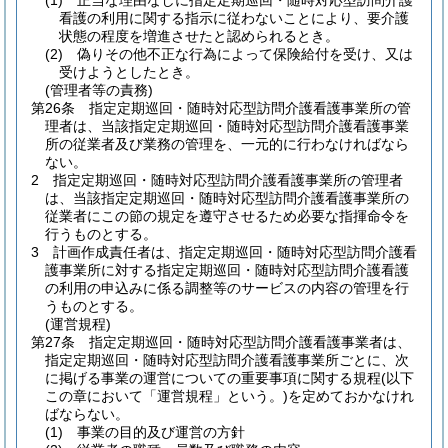
(1)
正当な理由なしに指定定期巡回・随時対応型訪問介護
看護の利用に関する指示に従わないことにより、要介護
状態の程度を増進させたと認められるとき。
(2)
偽りその他不正な行為によって保険給付を受け、又は
受けようとしたとき。
(管理者等の責務)
第26条
指定定期巡回・随時対応型訪問介護看護事業所の管
理者は、当該指定定期巡回・随時対応型訪問介護看護事業
所の従業者及び業務の管理を、一元的に行わなければなら
ない。
2
指定定期巡回・随時対応型訪問介護看護事業所の管理者
は、当該指定定期巡回・随時対応型訪問介護看護事業所の
従業者にこの節の規定を遵守させるため必要な指揮命令を
行うものとする。
3
計画作成責任者は、指定定期巡回・随時対応型訪問介護看
護事業所に対する指定定期巡回・随時対応型訪問介護看護
の利用の申込みに係る調整等のサービスの内容の管理を行
うものとする。
(運営規程)
第27条
指定定期巡回・随時対応型訪問介護看護事業者は、
指定定期巡回・随時対応型訪問介護看護事業所ごとに、次
に掲げる事業の運営についての重要事項に関する規程
(以下
この章において「運営規程」という。)
を定めておかなけれ
ばならない。
(1)
事業の目的及び運営の方針