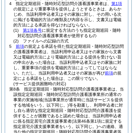
4
指定定期巡回・随時対応型訪問介護看護事業者は、
第1項
の規定により重要事項を提供しようとするときは、あらか
じめ、当該利用申込者又はその家族に対し、その用いる次
に掲げる電磁的方法の種類及び内容を示し、文書又は電磁
的方法による承諾を得なければならない。
(1)
第1項各号
に規定する方法のうち指定定期巡回・随時
対応型訪問介護看護事業者が使用するもの
(2)
ファイルへの記録の方式
5
前項
の規定よる承諾を得た指定定期巡回・随時対応型訪問
介護看護事業者は、当該利用申込者又はその家族から文書
又は電磁的方法により電磁的方法による提供を受けない旨
の申出があった場合は、当該利用申込者又はその家族に対
し、重要事項の提供を電磁的方法によってしてはならな
い。
ただし、当該利用申込者又はその家族が再び
前項
の規
定による承諾をした場合は、この限りでない。
(サービス提供困難時の対応)
第8条
指定定期巡回・随時対応型訪問介護看護事業者は、当
該指定定期巡回・随時対応型訪問介護看護事業所の通常の
事業の実施地域
(当該事業所が通常時に当該サービスを提供
する地域をいう。以下同じ。)
等を勘案し、利用申込者に対
し自ら適切な指定定期巡回・随時対応型訪問介護看護を提
供することが困難であると認めた場合は、当該利用申込者
に係る指定居宅介護支援事業者
(法第46条第1項に規定する
指定居宅介護支援事業者をいう。以下同じ。)
への連絡、適
当な他の指定定期巡回・随時対応型訪問介護看護事業者等