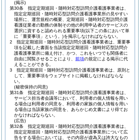
(掲示)
第30条
指定定期巡回・随時対応型訪問介護看護事業者は、
指定定期巡回・随時対応型訪問介護看護事業所の見やすい
場所に、運営規程の概要、定期巡回・随時対応型訪問介護
看護従業者の勤務の体制その他の利用申込者のサービスの
選択に資すると認められる重要事項
(以下この条において単
に「重要事項」という。)
を掲示しなければならない。
2
指定定期巡回・随時対応型訪問介護看護事業者は、重要事
項を記載した書面を当該指定定期巡回・随時対応型訪問介
護看護事業所に備え付け、かつ、これをいつでも関係者に
自由に閲覧させることにより、
前項
の規定による掲示に代
えることができる。
3
指定定期巡回・随時対応型訪問介護看護事業者は、原則と
して、重要事項をウェブサイトに掲載しなければならな
い。
(秘密保持の同意)
第31条
指定定期巡回・随時対応型訪問介護看護事業者は、
サービス担当者会議等において、利用者の個人情報を用い
る場合は利用者の同意を、利用者の家族の個人情報を用い
る場合は当該家族の同意を、あらかじめ文書により得てお
かなければならない。
(広告)
第32条
指定定期巡回・随時対応型訪問介護看護事業者は、
指定定期巡回・随時対応型訪問介護看護事業所について広
告をする場合においては、その内容が虚為又は誇大なもの