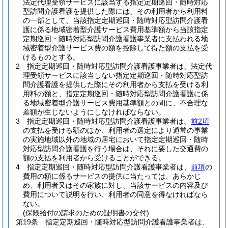
法定代理受領サービスに該当する指定定期巡回・随時対応
型訪問介護看護を提供した際には、その利用者から利用料
の一部として、当該指定定期巡回・随時対応型訪問介護看
護に係る地域密着型介護サービス費用基準額から当該指定
定期巡回・随時対応型訪問介護看護事業者に支払われる地
域密着型介護サービス費の額を控除して得た額の支払を受
けるものとする。
2
指定定期巡回・随時対応型訪問介護看護事業者は、法定代
理受領サービスに該当しない指定定期巡回・随時対応型訪
問介護看護を提供した際にその利用者から支払を受ける利
用料の額と、指定定期巡回・随時対応型訪問介護看護に係
る地域密着型介護サービス費用基準額との間に、不合理な
差額が生じないようにしなければならない。
3
指定定期巡回・随時対応型訪問介護看護事業者は、
前2項
の支払を受ける額のほか、利用者の選定により通常の事業
の実施地域以外の地域の居宅において指定定期巡回・随時
対応型訪問介護看護を行う場合は、それに要した交通費の
額の支払を利用者から受けることができる。
4
指定定期巡回・随時対応型訪問介護看護事業者は、
前項
の
費用の額に係るサービスの提供に当たっては、あらかじ
め、利用者又はその家族に対し、当該サービスの内容及び
費用について説明を行い、利用者の同意を得なければなら
ない。
(保険給付の請求のための証明書の交付)
第19条
指定定期巡回・随時対応型訪問介護看護事業者は、