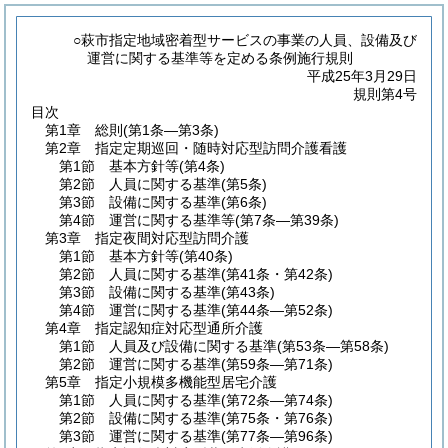
○萩市指定地域密着型サービスの事業の人員、設備及び
運営に関する基準等を定める条例施行規則
平成25年3月29日
規則第4号
目次
第1章
総則
(第1条―第3条)
第2章
指定定期巡回・随時対応型訪問介護看護
第1節
基本方針等
(第4条)
第2節
人員に関する基準
(第5条)
第3節
設備に関する基準
(第6条)
第4節
運営に関する基準等
(第7条―第39条)
第3章
指定夜間対応型訪問介護
第1節
基本方針等
(第40条)
第2節
人員に関する基準
(第41条・第42条)
第3節
設備に関する基準
(第43条)
第4節
運営に関する基準
(第44条―第52条)
第4章
指定認知症対応型通所介護
第1節
人員及び設備に関する基準
(第53条―第58条)
第2節
運営に関する基準
(第59条―第71条)
第5章
指定小規模多機能型居宅介護
第1節
人員に関する基準
(第72条―第74条)
第2節
設備に関する基準
(第75条・第76条)
第3節
運営に関する基準
(第77条―第96条)