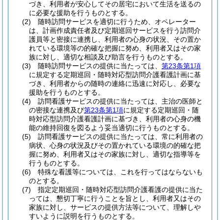
づき、利用者が安心してその居宅において生活を送るの
に必要な援助を行うものとする。
(2)
随時訪問サービスを適切に行うため、オペレーター
は、計画作成責任者及び定期巡回サービスを行う訪問介
護員等と密接に連携し、利用者の心身の状況、その置か
れている環境等の的確な把握に努め、利用者又はその家
族に対し、適切な相談及び助言を行うものとする。
(3)
随時訪問サービスの提供に当たっては、
第23条第1項
に規定する定期巡回・随時対応型訪問介護看護計画に基
づき、利用者からの随時の連絡に迅速に対応し、必要な
援助を行うものとする。
(4)
訪問看護サービスの提供に当たっては、主治の医師と
の密接な連携及び
第23条第1項
に規定する定期巡回・随
時対応型訪問介護看護計画に基づき、利用者の心身の機
能の維持回復を図るよう妥当適切に行うものとする。
(5)
訪問看護サービスの提供に当たっては、常に利用者の
病状、心身の状況及びその置かれている環境の的確な把
握に努め、利用者又はその家族に対し、適切な指導等を
行うものとする。
(6)
特殊な看護等については、これを行ってはならないも
のとする。
(7)
指定定期巡回・随時対応型訪問介護看護の提供に当た
っては、懇切丁寧に行うことを旨とし、利用者又はその
家族に対し、サービスの提供方法等について、理解しや
すいように説明を行うものとする。