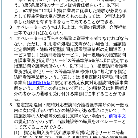
う。)
第5条第2項のサービス提供責任者をいう。以下同
じ。)
の業務に1年以上
(特に業務に従事した経験が必要な者
として厚生労働大臣が定めるものにあっては、3年以上)
従
事した経験を有する者をもって充てることができる。
3
オペレーターのうち1人以上は、常勤の看護師、介護福祉
士等でなければならない。
4
オペレーターは専らその職務に従事する者でなければなら
ない。
ただし、利用者の処遇に支障がない場合は、当該指
定定期巡回・随時対応型訪問介護看護事業所の定期巡回サ
ービス若しくは訪問看護サービス、同一敷地内の指定訪問
介護事業所
(指定居宅サービス等基準第5条第1項に規定する
指定訪問介護事業所をいう。以下同じ。)
、指定訪問看護事
業所
(指定居宅サービス等基準第60条第1項に規定する指定
訪問看護事業所をいう。)
若しくは指定夜間対応型訪問介護
事業所
(
条例第15条
に規定する指定夜間対応型訪問介護事業
所をいう。以下この条において同じ。)
の職務又は利用者以
外の者からの通報を受け付ける業務に従事することができ
る。
5
指定定期巡回・随時対応型訪問介護看護事業所の同一敷地
内に次に掲げるいずれかの施設等がある場合において、当
該施設等の入所者等の処遇に支障がない場合は、
前項本文
の規定にかかわらず、当該施設等の職員をオペレーターと
して充てることができる。
(1)
指定短期入所生活介護事業所
(指定居宅サービス等基