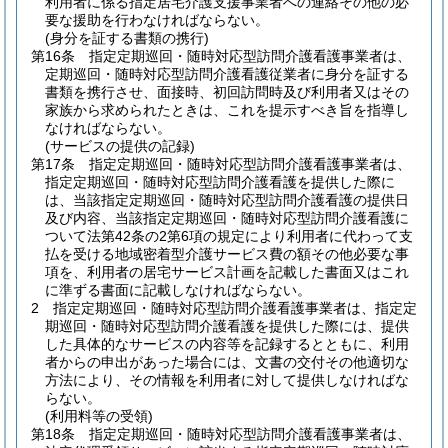
利用者に係る指定居宅介護支援事業者への連絡その他の必
要な援助を行わなければならない。
(身分を証する書類の携行)
第16条
指定定期巡回・随時対応型訪問介護看護事業者は、
定期巡回・随時対応型訪問介護看護従業者に身分を証する
書類を携行させ、面接時、初回訪問時及び利用者又はその
家族から求められたときは、これを提示すべき旨を指導し
なければならない。
(サービスの提供の記録)
第17条
指定定期巡回・随時対応型訪問介護看護事業者は、
指定定期巡回・随時対応型訪問介護看護を提供した際に
は、当該指定定期巡回・随時対応型訪問介護看護の提供日
及び内容、当該指定定期巡回・随時対応型訪問介護看護に
ついて法第42条の2第6項の規定により利用者に代わって支
払を受ける地域密着型介護サービス費の額その他必要な事
項を、利用者の居宅サービス計画を記載した書面又はこれ
に準ずる書面に記載しなければならない。
2
指定定期巡回・随時対応型訪問介護看護事業者は、指定定
期巡回・随時対応型訪問介護看護を提供した際には、提供
した具体的なサービスの内容等を記録するとともに、利用
者からの申出があった場合には、文書の交付その他適切な
方法により、その情報を利用者に対して提供しなければな
らない。
(利用料等の受領)
第18条
指定定期巡回・随時対応型訪問介護看護事業者は、