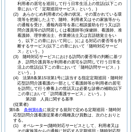
利用者の居宅を巡回して行う日常生活上の世話
(以下この
章において「定期巡回サービス」という。)
(2)
あらかじめ利用者の心身の状況、その置かれている環
境等を把握した上で、随時、利用者又はその家族等から
の通報を受け、通報内容等を基に相談援助を行う又は訪
問介護員等の訪問若しくは看護師等
(保健師、看護師、准
看護師、理学療法士、作業療法士又は言語聴覚士をい
う。以下この章において同じ。)
による対応の要否等を判
断するサービス
(以下この章において「随時対応サービ
ス」という。)
(3)
随時対応サービスにおける訪問の要否等の判断に基づ
き、訪問介護員等が利用者の居宅を訪問して行う日常生
活上の世話
(以下この章において「随時訪問サービス」)
という。)
(4)
法第8条第15項第1号に該当する指定定期巡回・随時対
応型訪問介護看護の一部として看護師等が利用者の居宅
を訪問して行う療養上の世話又は必要な診療の補助
(以下
この章において「訪問看護サービス」という。)
第2節
人員に関する基準
(従業者)
第5条
条例第6条
に規定する規則で定める定期巡回・随時対
応型訪問介護看護従業者の職種及び員数は、次のとおりと
する。
(1)
オペレーター
(随時対応サービスとして、利用者又は
その家族等からの通報に対応する定期巡回・随時対応型