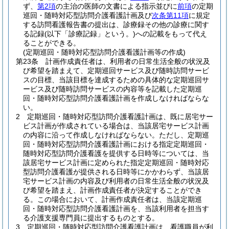
ず、
第2項
の主治の医師の文書による指示並びに
前項
の定期
巡回・随時対応型訪問介護看護計画及び
次条第11項
に規定
する訪問看護報告書の提出は、診療録その他の診療に関す
る記録
(以下「診療記録」という。)
への記載をもって代え
ることができる。
(定期巡回・随時対応型訪問介護看護計画等の作成)
第23条
計画作成責任者は、利用者の日常生活全般の状況及
び希望を踏まえて、定期巡回サービス及び随時訪問サービ
スの目標、当該目標を達成するための具体的な定期巡回サ
ービス及び随時訪問サービスの内容等を記載した定期巡
回・随時対応型訪問介護看護計画を作成しなければならな
い。
2
定期巡回・随時対応型訪問介護看護計画は、既に居宅サー
ビス計画が作成されている場合は、当該居宅サービス計画
の内容に沿って作成しなければならない。
ただし、定期巡
回・随時対応型訪問介護看護計画における指定定期巡回・
随時対応型訪問介護看護を提供する日時等については、当
該居宅サービス計画に定められた指定定期巡回・随時対応
型訪問介護看護が提供される日時等にかかわらず、当該居
宅サービス計画の内容及び利用者の日常生活全般の状況及
び希望を踏まえ、計画作成責任者が決定することができ
る。
この場合において、計画作成責任者は、当該定期巡
回・随時対応型訪問介護看護計画を、当該利用者を担当す
る介護支援専門員に提出するものとする。
3
定期巡回・随時対応型訪問介護看護計画は、看護職員が利