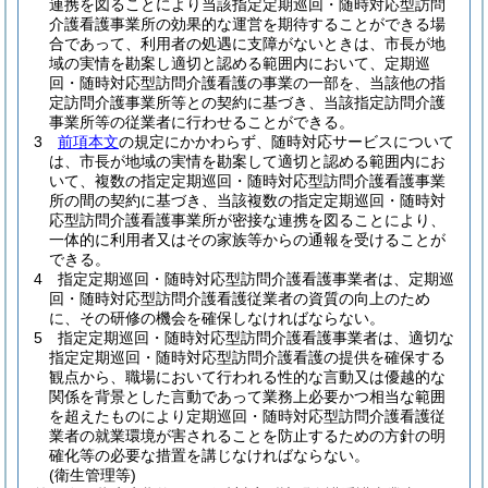
連携を図ることにより当該指定定期巡回・随時対応型訪問
介護看護事業所の効果的な運営を期待することができる場
合であって、利用者の処遇に支障がないときは、市長が地
域の実情を勘案し適切と認める範囲内において、定期巡
回・随時対応型訪問介護看護の事業の一部を、当該他の指
定訪問介護事業所等との契約に基づき、当該指定訪問介護
事業所等の従業者に行わせることができる。
3
前項本文
の規定にかかわらず、随時対応サービスについて
は、市長が地域の実情を勘案して適切と認める範囲内にお
いて、複数の指定定期巡回・随時対応型訪問介護看護事業
所の間の契約に基づき、当該複数の指定定期巡回・随時対
応型訪問介護看護事業所が密接な連携を図ることにより、
一体的に利用者又はその家族等からの通報を受けることが
できる。
4
指定定期巡回・随時対応型訪問介護看護事業者は、定期巡
回・随時対応型訪問介護看護従業者の資質の向上のため
に、その研修の機会を確保しなければならない。
5
指定定期巡回・随時対応型訪問介護看護事業者は、適切な
指定定期巡回・随時対応型訪問介護看護の提供を確保する
観点から、職場において行われる性的な言動又は優越的な
関係を背景とした言動であって業務上必要かつ相当な範囲
を超えたものにより定期巡回・随時対応型訪問介護看護従
業者の就業環境が害されることを防止するための方針の明
確化等の必要な措置を講じなければならない。
(衛生管理等)