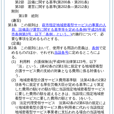
第2節
設備に関する基準
(第200条・第201条)
第3節
運営に関する基準
(第202条―第212条)
附則
第1章
総則
(趣旨)
第1条
この規則は、
萩市指定地域密着型サービスの事業の人
員、設備及び運営に関する基準等を定める条例
(平成25年萩
市条例第3号。以下「条例」という。)
の施行について、必
要な事項を定めるものとする。
(定義)
第2条
この規則において、使用する用語の意義は、
条例
で定
めるもののほか、それぞれ
当該各号
に定めるところによ
る。
(1)
利用料 介護保険法
(平成9年法律第123号。以下
「法」という。)
第42条の2第1項に規定する地域密着型
介護サービス費の支給の対象となる費用に係る対価をい
う。
(2)
地域密着型介護サービス費用基準額 法第42条の2第2
項各号に規定する厚生労働大臣が定める基準により算定
した費用の額
(その額が現に当該指定地域密着型サービス
に要した費用の額を超えるときは、当該現に指定地域密
着型サービスに要した費用の額とする。)
をいう。
(3)
法定代理受領サービス 法第42条の2第6項の規定によ
り地域密着型介護サービス費が利用者に代わり当該指定
地域密着型サービス事業者に支払われる場合の当該地域