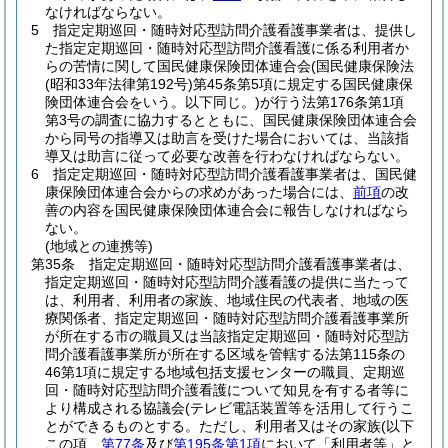
なければならない。
5
指定定期巡回・随時対応型訪問介護看護事業者は、提供し
た指定定期巡回・随時対応型訪問介護看護に係る利用者か
らの苦情に関して国民健康保険団体連合会
(国民健康保険法
(昭和33年法律第192号)
第45条第5項に規定する国民健康保
険団体連合会をいう。以下同じ。)
が行う法第176条第1項
第3号の調査に協力するとともに、国民健康保険団体連合会
から同号の指導又は助言を受けた場合においては、当該指
導又は助言に従って必要な改善を行わなければならない。
6
指定定期巡回・随時対応型訪問介護看護事業者は、国民健
康保険団体連合会からの求めがあった場合には、
前項
の改
善の内容を国民健康保険団体連合会に報告しなければなら
ない。
(地域との連携等)
第35条
指定定期巡回・随時対応型訪問介護看護事業者は、
指定定期巡回・随時対応型訪問介護看護の提供に当たって
は、利用者、利用者の家族、地域住民の代表者、地域の医
療関係者、指定定期巡回・随時対応型訪問介護看護事業所
が所在する市の職員又は当該指定定期巡回・随時対応型訪
問介護看護事業所が所在する区域を管轄する法第115条の
46第1項に規定する地域包括支援センターの職員、定期巡
回・随時対応型訪問介護看護について知見を有する者等に
より構成される協議会
(テレビ電話装置等を活用して行うこ
とができるものとする。ただし、利用者又はその家族
(以下
この項、
第77条
及び
第195条第1項
において「利用者等」と