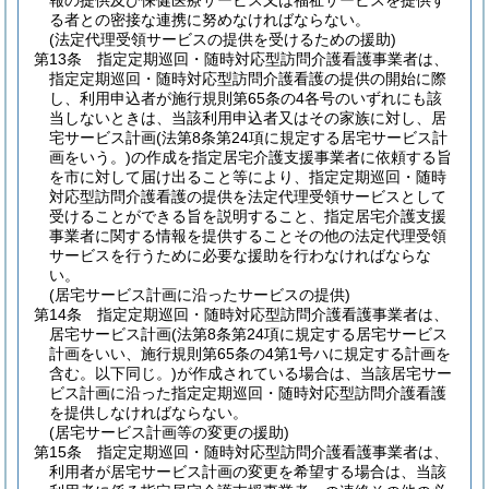
報の提供及び保健医療サービス又は福祉サービスを提供す
る者との密接な連携に努めなければならない。
(法定代理受領サービスの提供を受けるための援助)
第13条
指定定期巡回・随時対応型訪問介護看護事業者は、
指定定期巡回・随時対応型訪問介護看護の提供の開始に際
し、利用申込者が施行規則第65条の4各号のいずれにも該
当しないときは、当該利用申込者又はその家族に対し、居
宅サービス計画
(法第8条第24項に規定する居宅サービス計
画をいう。)
の作成を指定居宅介護支援事業者に依頼する旨
を市に対して届け出ること等により、指定定期巡回・随時
対応型訪問介護看護の提供を法定代理受領サービスとして
受けることができる旨を説明すること、指定居宅介護支援
事業者に関する情報を提供することその他の法定代理受領
サービスを行うために必要な援助を行わなければならな
い。
(居宅サービス計画に沿ったサービスの提供)
第14条
指定定期巡回・随時対応型訪問介護看護事業者は、
居宅サービス計画
(法第8条第24項に規定する居宅サービス
計画をいい、施行規則第65条の4第1号ハに規定する計画を
含む。以下同じ。)
が作成されている場合は、当該居宅サー
ビス計画に沿った指定定期巡回・随時対応型訪問介護看護
を提供しなければならない。
(居宅サービス計画等の変更の援助)
第15条
指定定期巡回・随時対応型訪問介護看護事業者は、
利用者が居宅サービス計画の変更を希望する場合は、当該