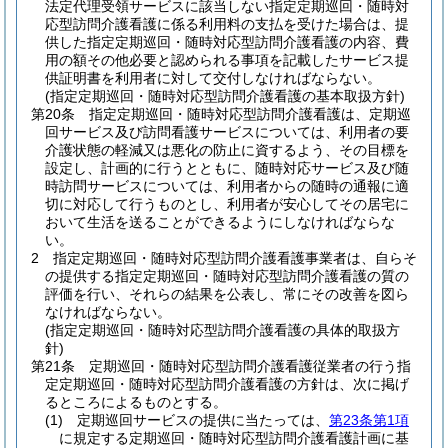
法定代理受領サービスに該当しない指定定期巡回・随時対
応型訪問介護看護に係る利用料の支払を受けた場合は、提
供した指定定期巡回・随時対応型訪問介護看護の内容、費
用の額その他必要と認められる事項を記載したサービス提
供証明書を利用者に対して交付しなければならない。
(指定定期巡回・随時対応型訪問介護看護の基本取扱方針)
第20条
指定定期巡回・随時対応型訪問介護看護は、定期巡
回サービス及び訪問看護サービスについては、利用者の要
介護状態の軽減又は悪化の防止に資するよう、その目標を
設定し、計画的に行うとともに、随時対応サービス及び随
時訪問サービスについては、利用者からの随時の通報に適
切に対応して行うものとし、利用者が安心してその居宅に
おいて生活を送ることができるようにしなければならな
い。
2
指定定期巡回・随時対応型訪問介護看護事業者は、自らそ
の提供する指定定期巡回・随時対応型訪問介護看護の質の
評価を行い、それらの結果を公表し、常にその改善を図ら
なければならない。
(指定定期巡回・随時対応型訪問介護看護の具体的取扱方
針)
第21条
定期巡回・随時対応型訪問介護看護従業者の行う指
定定期巡回・随時対応型訪問介護看護の方針は、次に掲げ
るところによるものとする。
(1)
定期巡回サービスの提供に当たっては、
第23条第1項
に規定する定期巡回・随時対応型訪問介護看護計画に基