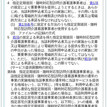
4
指定定期巡回・随時対応型訪問介護看護事業者は、
第1項
の規定により重要事項を提供しようとするときは、あらか
じめ、当該利用申込者又はその家族に対し、その用いる次
に掲げる電磁的方法の種類及び内容を示し、文書又は電磁
的方法による承諾を得なければならない。
(1)
第1項各号
に規定する方法のうち指定定期巡回・随時
対応型訪問介護看護事業者が使用するもの
(2)
ファイルへの記録の方式
5
前項
の規定よる承諾を得た指定定期巡回・随時対応型訪問
介護看護事業者は、当該利用申込者又はその家族から文書
又は電磁的方法により電磁的方法による提供を受けない旨
の申出があった場合は、当該利用申込者又はその家族に対
し、重要事項の提供を電磁的方法によってしてはならな
い。
ただし、当該利用申込者又はその家族が再び
前項
の規
定による承諾をした場合は、この限りでない。
(サービス提供困難時の対応)
第8条
指定定期巡回・随時対応型訪問介護看護事業者は、当
該指定定期巡回・随時対応型訪問介護看護事業所の通常の
事業の実施地域
(当該事業所が通常時に当該サービスを提供
する地域をいう。以下同じ。)
等を勘案し、利用申込者に対
し自ら適切な指定定期巡回・随時対応型訪問介護看護を提
供することが困難であると認めた場合は、当該利用申込者
に係る指定居宅介護支援事業者
(法第46条第1項に規定する
指定居宅介護支援事業者をいう。以下同じ。)
への連絡、適
当な他の指定定期巡回・随時対応型訪問介護看護事業者等