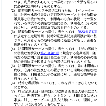
づき、利用者が安心してその居宅において生活を送るの
に必要な援助を行うものとする。
(2)
随時訪問サービスを適切に行うため、オペレーター
は、計画作成責任者及び定期巡回サービスを行う訪問介
護員等と密接に連携し、利用者の心身の状況、その置か
れている環境等の的確な把握に努め、利用者又はその家
族に対し、適切な相談及び助言を行うものとする。
(3)
随時訪問サービスの提供に当たっては、
第23条第1項
に規定する定期巡回・随時対応型訪問介護看護計画に基
づき、利用者からの随時の連絡に迅速に対応し、必要な
援助を行うものとする。
(4)
訪問看護サービスの提供に当たっては、主治の医師と
の密接な連携及び
第23条第1項
に規定する定期巡回・随
時対応型訪問介護看護計画に基づき、利用者の心身の機
能の維持回復を図るよう妥当適切に行うものとする。
(5)
訪問看護サービスの提供に当たっては、常に利用者の
病状、心身の状況及びその置かれている環境の的確な把
握に努め、利用者又はその家族に対し、適切な指導等を
行うものとする。
(6)
特殊な看護等については、これを行ってはならないも
のとする。
(7)
指定定期巡回・随時対応型訪問介護看護の提供に当た
っては、懇切丁寧に行うことを旨とし、利用者又はその
家族に対し、サービスの提供方法等について、理解しや
すいように説明を行うものとする。