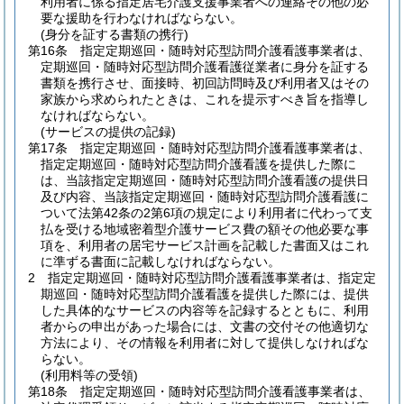
利用者に係る指定居宅介護支援事業者への連絡その他の必
要な援助を行わなければならない。
(身分を証する書類の携行)
第16条
指定定期巡回・随時対応型訪問介護看護事業者は、
定期巡回・随時対応型訪問介護看護従業者に身分を証する
書類を携行させ、面接時、初回訪問時及び利用者又はその
家族から求められたときは、これを提示すべき旨を指導し
なければならない。
(サービスの提供の記録)
第17条
指定定期巡回・随時対応型訪問介護看護事業者は、
指定定期巡回・随時対応型訪問介護看護を提供した際に
は、当該指定定期巡回・随時対応型訪問介護看護の提供日
及び内容、当該指定定期巡回・随時対応型訪問介護看護に
ついて法第42条の2第6項の規定により利用者に代わって支
払を受ける地域密着型介護サービス費の額その他必要な事
項を、利用者の居宅サービス計画を記載した書面又はこれ
に準ずる書面に記載しなければならない。
2
指定定期巡回・随時対応型訪問介護看護事業者は、指定定
期巡回・随時対応型訪問介護看護を提供した際には、提供
した具体的なサービスの内容等を記録するとともに、利用
者からの申出があった場合には、文書の交付その他適切な
方法により、その情報を利用者に対して提供しなければな
らない。
(利用料等の受領)
第18条
指定定期巡回・随時対応型訪問介護看護事業者は、