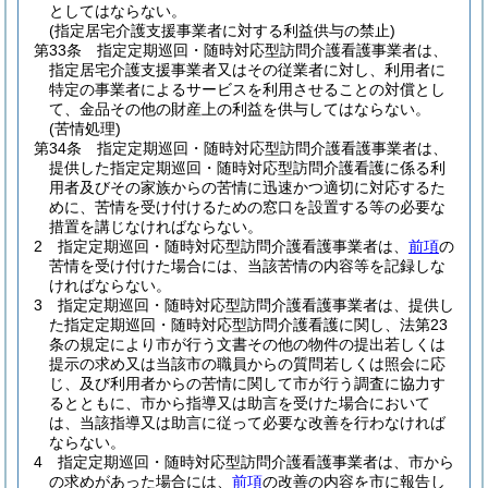
としてはならない。
(指定居宅介護支援事業者に対する利益供与の禁止)
第33条
指定定期巡回・随時対応型訪問介護看護事業者は、
指定居宅介護支援事業者又はその従業者に対し、利用者に
特定の事業者によるサービスを利用させることの対償とし
て、金品その他の財産上の利益を供与してはならない。
(苦情処理)
第34条
指定定期巡回・随時対応型訪問介護看護事業者は、
提供した指定定期巡回・随時対応型訪問介護看護に係る利
用者及びその家族からの苦情に迅速かつ適切に対応するた
めに、苦情を受け付けるための窓口を設置する等の必要な
措置を講じなければならない。
2
指定定期巡回・随時対応型訪問介護看護事業者は、
前項
の
苦情を受け付けた場合には、当該苦情の内容等を記録しな
ければならない。
3
指定定期巡回・随時対応型訪問介護看護事業者は、提供し
た指定定期巡回・随時対応型訪問介護看護に関し、法第23
条の規定により市が行う文書その他の物件の提出若しくは
提示の求め又は当該市の職員からの質問若しくは照会に応
じ、及び利用者からの苦情に関して市が行う調査に協力す
るとともに、市から指導又は助言を受けた場合において
は、当該指導又は助言に従って必要な改善を行わなければ
ならない。
4
指定定期巡回・随時対応型訪問介護看護事業者は、市から
の求めがあった場合には、
前項
の改善の内容を市に報告し