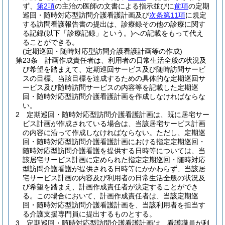
ず、
第2項
の主治の医師の文書による指示並びに
前項
の定期
巡回・随時対応型訪問介護看護計画及び
次条第11項
に規定
する訪問看護報告書の提出は、診療録その他の診療に関す
る記録
(以下「診療記録」という。)
への記載をもって代え
ることができる。
(定期巡回・随時対応型訪問介護看護計画等の作成)
第23条
計画作成責任者は、利用者の日常生活全般の状況及
び希望を踏まえて、定期巡回サービス及び随時訪問サービ
スの目標、当該目標を達成するための具体的な定期巡回サ
ービス及び随時訪問サービスの内容等を記載した定期巡
回・随時対応型訪問介護看護計画を作成しなければならな
い。
2
定期巡回・随時対応型訪問介護看護計画は、既に居宅サー
ビス計画が作成されている場合は、当該居宅サービス計画
の内容に沿って作成しなければならない。
ただし、定期巡
回・随時対応型訪問介護看護計画における指定定期巡回・
随時対応型訪問介護看護を提供する日時等については、当
該居宅サービス計画に定められた指定定期巡回・随時対応
型訪問介護看護が提供される日時等にかかわらず、当該居
宅サービス計画の内容及び利用者の日常生活全般の状況及
び希望を踏まえ、計画作成責任者が決定することができ
る。
この場合において、計画作成責任者は、当該定期巡
回・随時対応型訪問介護看護計画を、当該利用者を担当す
る介護支援専門員に提出するものとする。
3
定期巡回・随時対応型訪問介護看護計画は、看護職員が利