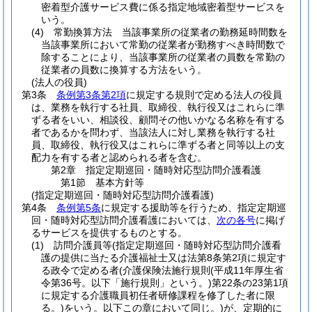
密着型介護サービス費に係る指定地域密着型サービスを
いう。
(4)
常勤換算方法 当該事業所の従業者の勤務延時間数を
当該事業所において常勤の従業者が勤務すべき時間数で
除することにより、当該事業所の従業者の員数を常勤の
従業者の員数に換算する方法をいう。
(法人の役員)
第3条
条例第3条第2項
に規定する規則で定める法人の役員
は、業務を執行する社員、取締役、執行役又はこれらに準
ずる者をいい、相談役、顧問その他いかなる名称を有する
者であるかを問わず、当該法人に対し業務を執行する社
員、取締役、執行役又はこれらに準ずる者と同等以上の支
配力を有する者と認められる者を含む。
第2章
指定定期巡回・随時対応型訪問介護看護
第1節
基本方針等
(指定定期巡回・随時対応型訪問介護看護)
第4条
条例第5条
に規定する援助等を行うため、指定定期巡
回・随時対応型訪問介護看護においては、
次の各号
に掲げ
るサービスを提供するものとする。
(1)
訪問介護員等
(指定定期巡回・随時対応型訪問介護看
護の提供に当たる介護福祉士又は法第8条第2項に規定す
る政令で定める者
(介護保険法施行規則
(平成11年厚生省
令第36号。以下「施行規則」という。)
第22条の23第1項
に規定する介護職員初任者研修課程を修了した者に限
る。)
をいう。以下この章において同じ。)
が、定期的に