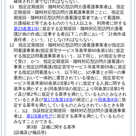
確保された者でなければならない。
11
指定定期巡回・随時対応型訪問介護看護事業者は、指定
定期巡回・随時対応型訪問介護看護事業所ごとに、指定定
期巡回・随時対応型訪問介護看護従業者であって看護師、
介護福祉士等であるもののうち1人以上を、利用者に対する
第23条第1項
に規定する定期巡回・随時対応型訪問介護看
護計画の作成に従事する者
(以下この章において「計画作成
責任者」という。)
としなければならない。
12
指定定期巡回・随時対応型訪問介護看護事業者が指定訪
問看護事業者
(指定居宅サービス等基準第60条第1項に規定
する指定訪問看護事業者をいう。以下同じ。)
の指定を併せ
て受け、かつ、指定定期巡回・随時対応型訪問介護看護の
事業と指定訪問看護
(指定居宅サービス等基準第59条に規定
する指定訪問看護をいう。以下同じ。)
の事業とが同一の事
業所において一体的に運営されている場合に、指定居宅サ
ービス等基準第60条第1項第1号イに規定する人員に関する
基準を満たすとき
(同条第5項の規定により同条第1項第1号
イ及び第2号に規定する基準を満たしているものとみなされ
ているとき及び
第172条第14項
の規定により
同条第4項
に規
定する基準を満たしているものとみなされているときを除
く。)
は、当該指定定期巡回・随時対応型訪問介護看護事業
者は、
第1項第4号ア
に規定する基準を満たしているものと
みなすことができる。
第3節
設備に関する基準
(設備及び備品等)