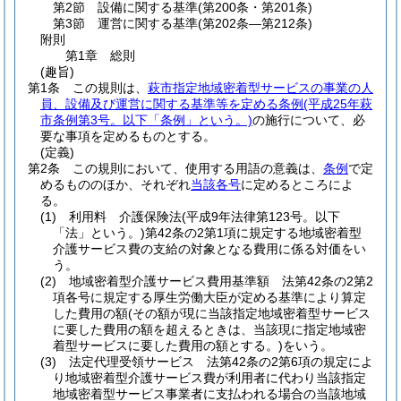
第2節
設備に関する基準
(第200条・第201条)
第3節
運営に関する基準
(第202条―第212条)
附則
第1章
総則
(趣旨)
第1条
この規則は、
萩市指定地域密着型サービスの事業の人
員、設備及び運営に関する基準等を定める条例
(平成25年萩
市条例第3号。以下「条例」という。)
の施行について、必
要な事項を定めるものとする。
(定義)
第2条
この規則において、使用する用語の意義は、
条例
で定
めるもののほか、それぞれ
当該各号
に定めるところによ
る。
(1)
利用料 介護保険法
(平成9年法律第123号。以下
「法」という。)
第42条の2第1項に規定する地域密着型
介護サービス費の支給の対象となる費用に係る対価をい
う。
(2)
地域密着型介護サービス費用基準額 法第42条の2第2
項各号に規定する厚生労働大臣が定める基準により算定
した費用の額
(その額が現に当該指定地域密着型サービス
に要した費用の額を超えるときは、当該現に指定地域密
着型サービスに要した費用の額とする。)
をいう。
(3)
法定代理受領サービス 法第42条の2第6項の規定によ
り地域密着型介護サービス費が利用者に代わり当該指定
地域密着型サービス事業者に支払われる場合の当該地域