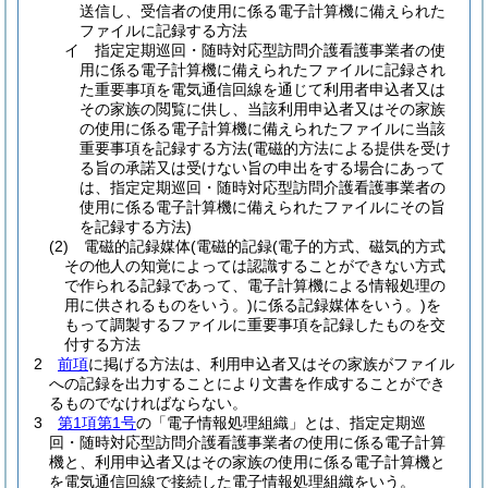
送信し、受信者の使用に係る電子計算機に備えられた
ファイルに記録する方法
イ
指定定期巡回・随時対応型訪問介護看護事業者の使
用に係る電子計算機に備えられたファイルに記録され
た重要事項を電気通信回線を通じて利用者申込者又は
その家族の閲覧に供し、当該利用申込者又はその家族
の使用に係る電子計算機に備えられたファイルに当該
重要事項を記録する方法
(電磁的方法による提供を受け
る旨の承諾又は受けない旨の申出をする場合にあって
は、指定定期巡回・随時対応型訪問介護看護事業者の
使用に係る電子計算機に備えられたファイルにその旨
を記録する方法)
(2)
電磁的記録媒体
(電磁的記録
(電子的方式、磁気的方式
その他人の知覚によっては認識することができない方式
で作られる記録であって、電子計算機による情報処理の
用に供されるものをいう。)
に係る記録媒体をいう。)
を
もって調製するファイルに重要事項を記録したものを交
付する方法
2
前項
に掲げる方法は、利用申込者又はその家族がファイル
への記録を出力することにより文書を作成することができ
るものでなければならない。
3
第1項第1号
の「電子情報処理組織」とは、指定定期巡
回・随時対応型訪問介護看護事業者の使用に係る電子計算
機と、利用申込者又はその家族の使用に係る電子計算機と
を電気通信回線で接続した電子情報処理組織をいう。