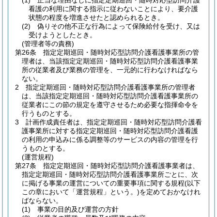
(1)
正当な理由なしに指定定期巡回・随時対応型訪問介護
看護の利用に関する指示に従わないことにより、要介護
状態の程度を増進させたと認められるとき。
(2)
偽りその他不正な行為によって保険給付を受け、又は
受けようとしたとき。
(管理者等の責務)
第26条
指定定期巡回・随時対応型訪問介護看護事業所の管
理者は、当該指定定期巡回・随時対応型訪問介護看護事業
所の従業者及び業務の管理を、一元的に行わなければなら
ない。
2
指定定期巡回・随時対応型訪問介護看護事業所の管理者
は、当該指定定期巡回・随時対応型訪問介護看護事業所の
従業者にこの節の規定を遵守させるため必要な指揮命令を
行うものとする。
3
計画作成責任者は、指定定期巡回・随時対応型訪問介護看
護事業所に対する指定定期巡回・随時対応型訪問介護看護
の利用の申込みに係る調整等のサービスの内容の管理を行
うものとする。
(運営規程)
第27条
指定定期巡回・随時対応型訪問介護看護事業者は、
指定定期巡回・随時対応型訪問介護看護事業所ごとに、次
に掲げる事業の運営についての重要事項に関する規程
(以下
この章において「運営規程」という。)
を定めておかなけれ
ばならない。
(1)
事業の目的及び運営の方針