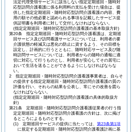
法定代理受領サービスに該当しない指定定期巡回・随時対
応型訪問介護看護に係る利用料の支払を受けた場合は、提
供した指定定期巡回・随時対応型訪問介護看護の内容、費
用の額その他必要と認められる事項を記載したサービス提
供証明書を利用者に対して交付しなければならない。
(指定定期巡回・随時対応型訪問介護看護の基本取扱方針)
第20条
指定定期巡回・随時対応型訪問介護看護は、定期巡
回サービス及び訪問看護サービスについては、利用者の要
介護状態の軽減又は悪化の防止に資するよう、その目標を
設定し、計画的に行うとともに、随時対応サービス及び随
時訪問サービスについては、利用者からの随時の通報に適
切に対応して行うものとし、利用者が安心してその居宅に
おいて生活を送ることができるようにしなければならな
い。
2
指定定期巡回・随時対応型訪問介護看護事業者は、自らそ
の提供する指定定期巡回・随時対応型訪問介護看護の質の
評価を行い、それらの結果を公表し、常にその改善を図ら
なければならない。
(指定定期巡回・随時対応型訪問介護看護の具体的取扱方
針)
第21条
定期巡回・随時対応型訪問介護看護従業者の行う指
定定期巡回・随時対応型訪問介護看護の方針は、次に掲げ
るところによるものとする。
(1)
定期巡回サービスの提供に当たっては、
第23条第1項
に規定する定期巡回・随時対応型訪問介護看護計画に基