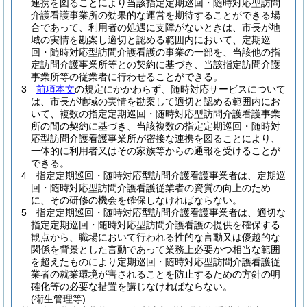
連携を図ることにより当該指定定期巡回・随時対応型訪問
介護看護事業所の効果的な運営を期待することができる場
合であって、利用者の処遇に支障がないときは、市長が地
域の実情を勘案し適切と認める範囲内において、定期巡
回・随時対応型訪問介護看護の事業の一部を、当該他の指
定訪問介護事業所等との契約に基づき、当該指定訪問介護
事業所等の従業者に行わせることができる。
3
前項本文
の規定にかかわらず、随時対応サービスについて
は、市長が地域の実情を勘案して適切と認める範囲内にお
いて、複数の指定定期巡回・随時対応型訪問介護看護事業
所の間の契約に基づき、当該複数の指定定期巡回・随時対
応型訪問介護看護事業所が密接な連携を図ることにより、
一体的に利用者又はその家族等からの通報を受けることが
できる。
4
指定定期巡回・随時対応型訪問介護看護事業者は、定期巡
回・随時対応型訪問介護看護従業者の資質の向上のため
に、その研修の機会を確保しなければならない。
5
指定定期巡回・随時対応型訪問介護看護事業者は、適切な
指定定期巡回・随時対応型訪問介護看護の提供を確保する
観点から、職場において行われる性的な言動又は優越的な
関係を背景とした言動であって業務上必要かつ相当な範囲
を超えたものにより定期巡回・随時対応型訪問介護看護従
業者の就業環境が害されることを防止するための方針の明
確化等の必要な措置を講じなければならない。
(衛生管理等)