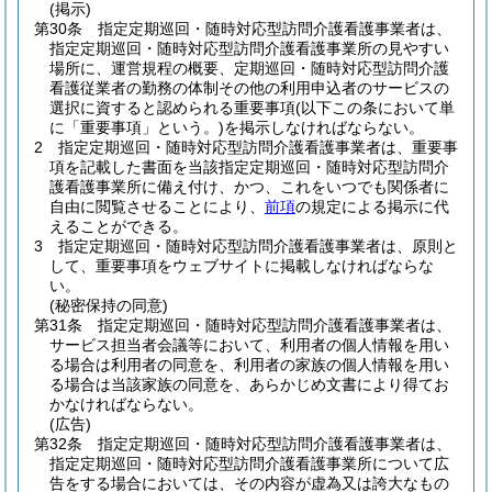
(掲示)
第30条
指定定期巡回・随時対応型訪問介護看護事業者は、
指定定期巡回・随時対応型訪問介護看護事業所の見やすい
場所に、運営規程の概要、定期巡回・随時対応型訪問介護
看護従業者の勤務の体制その他の利用申込者のサービスの
選択に資すると認められる重要事項
(以下この条において単
に「重要事項」という。)
を掲示しなければならない。
2
指定定期巡回・随時対応型訪問介護看護事業者は、重要事
項を記載した書面を当該指定定期巡回・随時対応型訪問介
護看護事業所に備え付け、かつ、これをいつでも関係者に
自由に閲覧させることにより、
前項
の規定による掲示に代
えることができる。
3
指定定期巡回・随時対応型訪問介護看護事業者は、原則と
して、重要事項をウェブサイトに掲載しなければならな
い。
(秘密保持の同意)
第31条
指定定期巡回・随時対応型訪問介護看護事業者は、
サービス担当者会議等において、利用者の個人情報を用い
る場合は利用者の同意を、利用者の家族の個人情報を用い
る場合は当該家族の同意を、あらかじめ文書により得てお
かなければならない。
(広告)
第32条
指定定期巡回・随時対応型訪問介護看護事業者は、
指定定期巡回・随時対応型訪問介護看護事業所について広
告をする場合においては、その内容が虚為又は誇大なもの