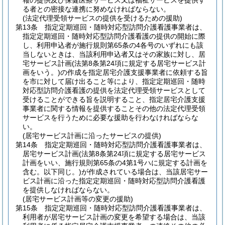
報の提供及び保健医療サービス又は福祉サービスを提供す
る者との密接な連携に努めなければならない。
(法定代理受領サービスの提供を受けるための援助)
第13条
指定定期巡回・随時対応型訪問介護看護事業者は、
指定定期巡回・随時対応型訪問介護看護の提供の開始に際
し、利用申込者が施行規則第65条の4各号のいずれにも該
当しないときは、当該利用申込者又はその家族に対し、居
宅サービス計画
(法第8条第24項に規定する居宅サービス計
画をいう。)
の作成を指定居宅介護支援事業者に依頼する旨
を市に対して届け出ること等により、指定定期巡回・随時
対応型訪問介護看護の提供を法定代理受領サービスとして
受けることができる旨を説明すること、指定居宅介護支援
事業者に関する情報を提供することその他の法定代理受領
サービスを行うために必要な援助を行わなければならな
い。
(居宅サービス計画に沿ったサービスの提供)
第14条
指定定期巡回・随時対応型訪問介護看護事業者は、
居宅サービス計画
(法第8条第24項に規定する居宅サービス
計画をいい、施行規則第65条の4第1号ハに規定する計画を
含む。以下同じ。)
が作成されている場合は、当該居宅サー
ビス計画に沿った指定定期巡回・随時対応型訪問介護看護
を提供しなければならない。
(居宅サービス計画等の変更の援助)
第15条
指定定期巡回・随時対応型訪問介護看護事業者は、
利用者が居宅サービス計画の変更を希望する場合は、当該