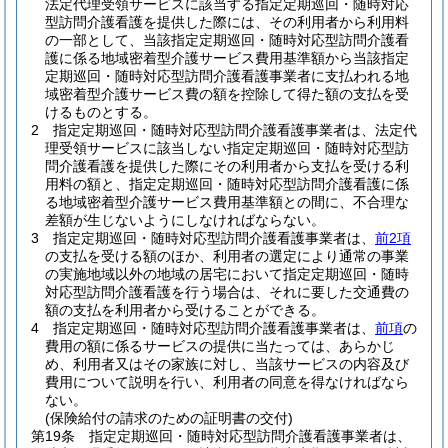
法定代理受領サービスに該当する指定定期巡回・随時対応
型訪問介護看護を提供した際には、その利用者から利用料
の一部として、当該指定定期巡回・随時対応型訪問介護看
護に係る地域密着型介護サービス費用基準額から当該指定
定期巡回・随時対応型訪問介護看護事業者に支払われる地
域密着型介護サービス費の額を控除して得た額の支払を受
けるものとする。
2
指定定期巡回・随時対応型訪問介護看護事業者は、法定代
理受領サービスに該当しない指定定期巡回・随時対応型訪
問介護看護を提供した際にその利用者から支払を受ける利
用料の額と、指定定期巡回・随時対応型訪問介護看護に係
る地域密着型介護サービス費用基準額との間に、不合理な
差額が生じないようにしなければならない。
3
指定定期巡回・随時対応型訪問介護看護事業者は、
前2項
の支払を受ける額のほか、利用者の選定により通常の事業
の実施地域以外の地域の居宅において指定定期巡回・随時
対応型訪問介護看護を行う場合は、それに要した交通費の
額の支払を利用者から受けることができる。
4
指定定期巡回・随時対応型訪問介護看護事業者は、
前項
の
費用の額に係るサービスの提供に当たっては、あらかじ
め、利用者又はその家族に対し、当該サービスの内容及び
費用について説明を行い、利用者の同意を得なければなら
ない。
(保険給付の請求のための証明書の交付)
第19条
指定定期巡回・随時対応型訪問介護看護事業者は、