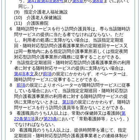
う。
第41条第4項第8号
及び
第5章
から
第8章
までにおいて
同じ。)
(9)
指定介護老人福祉施設
(10)
介護老人保健施設
(11)
介護医療院
6
随時訪問サービスを行う訪問介護員等は、専ら当該随時訪
問サービスの提供に当たる者でなければならない。
ただ
し、利用者の処遇に支障がない場合は、当該指定定期巡
回・随時対応型訪問介護看護事業所の定期巡回サービス又
は同一敷地内にある指定訪問介護事業所若しくは指定夜間
対応型訪問介護事業所の職務に従事することができる。
7
当該指定定期巡回・随時対応型訪問介護看護事業所の利用
者に対する随時対応サービスの提供に支障がない場合は、
第4項本文
及び
前項
の規定にかかわらず、オペレーターは、
随時訪問サービスに従事することができる。
8
前項
の規定によりオペレーターが随時訪問サービスに従事
している場合において、当該指定定期巡回・随時対応型訪
問介護看護事業所の利用者に対する随時訪問サービスの提
供に支障がないときは、
第1項
の規定にかかわらず、随時訪
問サービスを行う訪問介護員等を置かないことができる。
9
看護職員のうち1人以上は、常勤の保健師又は看護師
(
第
22条第1項
及び
第23条
において「常勤看護師等」という。)
でなければならない。
10
看護職員のうち1人以上は、提供時間帯を通じて、指定
定期巡回・随時対応型訪問介護看護事業者との連絡体制が