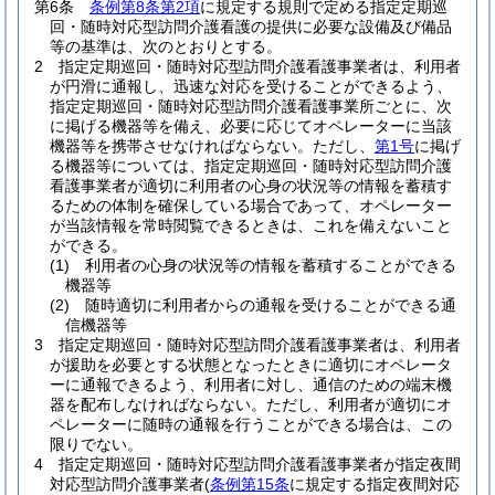
第6条
条例第8条第2項
に規定する規則で定める指定定期巡
回・随時対応型訪問介護看護の提供に必要な設備及び備品
等の基準は、次のとおりとする。
2
指定定期巡回・随時対応型訪問介護看護事業者は、利用者
が円滑に通報し、迅速な対応を受けることができるよう、
指定定期巡回・随時対応型訪問介護看護事業所ごとに、次
に掲げる機器等を備え、必要に応じてオペレーターに当該
機器等を携帯させなければならない。
ただし、
第1号
に掲げ
る機器等については、指定定期巡回・随時対応型訪問介護
看護事業者が適切に利用者の心身の状況等の情報を蓄積す
るための体制を確保している場合であって、オペレーター
が当該情報を常時閲覧できるときは、これを備えないこと
ができる。
(1)
利用者の心身の状況等の情報を蓄積することができる
機器等
(2)
随時適切に利用者からの通報を受けることができる通
信機器等
3
指定定期巡回・随時対応型訪問介護看護事業者は、利用者
が援助を必要とする状態となったときに適切にオペレータ
ーに通報できるよう、利用者に対し、通信のための端末機
器を配布しなければならない。
ただし、利用者が適切にオ
ペレーターに随時の通報を行うことができる場合は、この
限りでない。
4
指定定期巡回・随時対応型訪問介護看護事業者が指定夜間
対応型訪問介護事業者
(
条例第15条
に規定する指定夜間対応