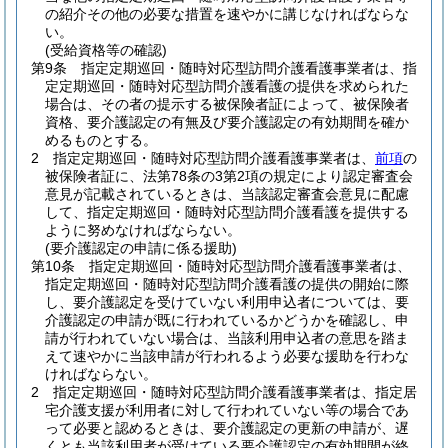
の紹介その他の必要な措置を速やかに講じなければならな
い。
(受給資格等の確認)
第9条
指定定期巡回・随時対応型訪問介護看護事業者は、指
定定期巡回・随時対応型訪問介護看護の提供を求められた
場合は、その者の提示する被保険者証によって、被保険者
資格、要介護認定の有無及び要介護認定の有効期間を確か
めるものとする。
2
指定定期巡回・随時対応型訪問介護看護事業者は、
前項
の
被保険者証に、法第78条の3第2項の規定により認定審査会
意見が記載されているときは、当該認定審査会意見に配慮
して、指定定期巡回・随時対応型訪問介護看護を提供する
ように努めなければならない。
(要介護認定の申請に係る援助)
第10条
指定定期巡回・随時対応型訪問介護看護事業者は、
指定定期巡回・随時対応型訪問介護看護の提供の開始に際
し、要介護認定を受けていない利用申込者については、要
介護認定の申請が既に行われているかどうかを確認し、申
請が行われていない場合は、当該利用申込者の意思を踏ま
えて速やかに当該申請が行われるよう必要な援助を行わな
ければならない。
2
指定定期巡回・随時対応型訪問介護看護事業者は、指定居
宅介護支援が利用者に対して行われていない等の場合であ
って必要と認めるときは、要介護認定の更新の申請が、遅
くとも当該利用者が受けている要介護認定の有効期間が終