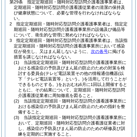
第29条
指定定期巡回・随時対応型訪問介護看護事業者は、
定期巡回・随時対応型訪問介護看護従業者の清潔の保持及
び健康状態について、必要な管理を行わなければならな
い。
2
指定定期巡回・随時対応型訪問介護看護事業者は、指定定
期巡回・随時対応型訪問介護看護事業所の設備及び備品等
について、衛生的な管理に努めなければならない。
3
指定定期巡回・随時対応型訪問介護看護事業者は、当該指
定定期巡回・随時対応型訪問介護看護事業所において感染
症が発生し、又はまん延しないように、
次の各号
に掲げる
措置を講じなければならない。
(1)
当該指定定期巡回・随時対応型訪問介護看護事業所に
おける感染症の予防及びまん延の防止のための対策を検
討する委員会
(テレビ電話装置その他の情報通信機器
(以
下「テレビ電話装置等」という。)
を活用して行うことが
できるものとする。)
をおおむね6月に1回以上開催すると
ともに、その結果について、定期巡回・随時対応型訪問
介護看護従業者に周知徹底を図ること。
(2)
当該指定定期巡回・随時対応型訪問介護看護事業所に
おける感染症の予防及びまん延の防止のための指針を整
備すること。
(3)
当該指定定期巡回・随時対応型訪問介護看護事業所に
おいて、定期巡回・随時対応型訪問介護看護従業者に対
し、感染症の予防及びまん延の防止のための研修及び訓
練を定期的に実施すること。