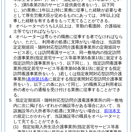
う。)
第5条第2項のサービス提供責任者をいう。以下同
じ。)
の業務に1年以上
(特に業務に従事した経験が必要な者
として厚生労働大臣が定めるものにあっては、3年以上)
従
事した経験を有する者をもって充てることができる。
3
オペレーターのうち1人以上は、常勤の看護師、介護福祉
士等でなければならない。
4
オペレーターは専らその職務に従事する者でなければなら
ない。
ただし、利用者の処遇に支障がない場合は、当該指
定定期巡回・随時対応型訪問介護看護事業所の定期巡回サ
ービス若しくは訪問看護サービス、同一敷地内の指定訪問
介護事業所
(指定居宅サービス等基準第5条第1項に規定する
指定訪問介護事業所をいう。以下同じ。)
、指定訪問看護事
業所
(指定居宅サービス等基準第60条第1項に規定する指定
訪問看護事業所をいう。)
若しくは指定夜間対応型訪問介護
事業所
(
条例第15条
に規定する指定夜間対応型訪問介護事業
所をいう。以下この条において同じ。)
の職務又は利用者以
外の者からの通報を受け付ける業務に従事することができ
る。
5
指定定期巡回・随時対応型訪問介護看護事業所の同一敷地
内に次に掲げるいずれかの施設等がある場合において、当
該施設等の入所者等の処遇に支障がない場合は、
前項本文
の規定にかかわらず、当該施設等の職員をオペレーターと
して充てることができる。
(1)
指定短期入所生活介護事業所
(指定居宅サービス等基