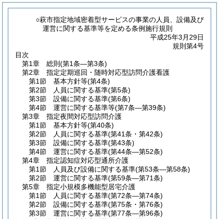
○萩市指定地域密着型サービスの事業の人員、設備及び
運営に関する基準等を定める条例施行規則
平成25年3月29日
規則第4号
目次
第1章
総則
(第1条―第3条)
第2章
指定定期巡回・随時対応型訪問介護看護
第1節
基本方針等
(第4条)
第2節
人員に関する基準
(第5条)
第3節
設備に関する基準
(第6条)
第4節
運営に関する基準等
(第7条―第39条)
第3章
指定夜間対応型訪問介護
第1節
基本方針等
(第40条)
第2節
人員に関する基準
(第41条・第42条)
第3節
設備に関する基準
(第43条)
第4節
運営に関する基準
(第44条―第52条)
第4章
指定認知症対応型通所介護
第1節
人員及び設備に関する基準
(第53条―第58条)
第2節
運営に関する基準
(第59条―第71条)
第5章
指定小規模多機能型居宅介護
第1節
人員に関する基準
(第72条―第74条)
第2節
設備に関する基準
(第75条・第76条)
第3節
運営に関する基準
(第77条―第96条)