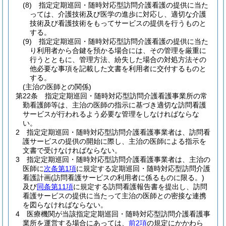
(8)
指定定期巡回・随時対応型訪問介護看護の提供に当た
っては、介護技術及び医学の進歩に対応し、適切な介護
技術及び看護技術をもってサービスの提供を行うものと
する。
(9)
指定定期巡回・随時対応型訪問介護看護の提供に当た
り利用者から合鍵を預かる場合には、その管理を厳重に
行うとともに、管理方法、紛失した場合の対処方法その
他必要な事項を記載した文書を利用者に交付するものと
する。
(主治の医師との関係)
第22条
指定定期巡回・随時対応型訪問介護看護事業所の常
勤看護師等は、主治の医師の指示に基づき適切な訪問看護
サービスが行われるよう必要な管理をしなければならな
い。
2
指定定期巡回・随時対応型訪問介護看護事業者は、訪問看
護サービスの提供の開始に際し、主治の医師による指示を
文書で受けなければならない。
3
指定定期巡回・随時対応型訪問介護看護事業者は、主治の
医師に
次条第1項
に規定する定期巡回・随時対応型訪問介護
看護計画
(訪問看護サービスの利用者に係るものに限る。)
及び
同条第11項
に規定する訪問看護報告書を提出し、訪問
看護サービスの提供に当たって主治の医師との密接な連携
を図らなければならない。
4
医療機関が当該指定定期巡回・随時対応型訪問介護看護事
業所を運営する場合にあっては、
前2項
の規定にかかわら