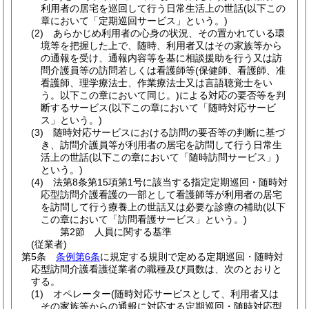
利用者の居宅を巡回して行う日常生活上の世話
(以下この
章において「定期巡回サービス」という。)
(2)
あらかじめ利用者の心身の状況、その置かれている環
境等を把握した上で、随時、利用者又はその家族等から
の通報を受け、通報内容等を基に相談援助を行う又は訪
問介護員等の訪問若しくは看護師等
(保健師、看護師、准
看護師、理学療法士、作業療法士又は言語聴覚士をい
う。以下この章において同じ。)
による対応の要否等を判
断するサービス
(以下この章において「随時対応サービ
ス」という。)
(3)
随時対応サービスにおける訪問の要否等の判断に基づ
き、訪問介護員等が利用者の居宅を訪問して行う日常生
活上の世話
(以下この章において「随時訪問サービス」)
という。)
(4)
法第8条第15項第1号に該当する指定定期巡回・随時対
応型訪問介護看護の一部として看護師等が利用者の居宅
を訪問して行う療養上の世話又は必要な診療の補助
(以下
この章において「訪問看護サービス」という。)
第2節
人員に関する基準
(従業者)
第5条
条例第6条
に規定する規則で定める定期巡回・随時対
応型訪問介護看護従業者の職種及び員数は、次のとおりと
する。
(1)
オペレーター
(随時対応サービスとして、利用者又は
その家族等からの通報に対応する定期巡回・随時対応型