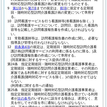
時対応型訪問介護看護計画の変更を行うものとする。
9
第1項
から
第7項
までの規定は、
前項
に規定する定期巡
回・随時対応型訪問介護看護計画の変更について準用す
る。
10
訪問看護サービスを行う看護師等
(准看護師を除く。)
は、訪問看護サービスについて、訪問日、提供した看護内
容等を記載した訪問看護報告書を作成しなければならな
い。
11
常勤看護師等は、訪問看護報告書の作成に関し、必要な
指導及び管理を行わなければならない。
12
前条第4項
の規定は、定期巡回・随時対応型訪問介護看
護計画
(訪問看護サービスの利用者に係るものに限る。)
及
び訪問看護報告書の作成について準用する。
(同居家族に対するサービス提供の禁止)
第24条
指定定期巡回・随時対応型訪問介護看護事業者は、
定期巡回・随時対応型訪問介護看護従業者に、その同居の
家族である利用者に対する指定定期巡回・随時対応型訪問
介護看護
(随時対応サービスを除く。)
の提供をさせてはな
らない。
(利用者に関する市への通知)
第25条
指定定期巡回・随時対応型訪問介護看護事業者は、
指定定期巡回・随時対応型訪問介護看護を受けている利用
者が
次の各号
のいずれかに該当する場合は、遅滞なく、意
見を付してその旨を市に通知しなければならない。