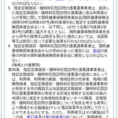
なければならない。
5
指定定期巡回・随時対応型訪問介護看護事業者は、提供し
た指定定期巡回・随時対応型訪問介護看護に係る利用者か
らの苦情に関して国民健康保険団体連合会
(国民健康保険法
(昭和33年法律第192号)
第45条第5項に規定する国民健康保
険団体連合会をいう。以下同じ。)
が行う法第176条第1項
第3号の調査に協力するとともに、国民健康保険団体連合会
から同号の指導又は助言を受けた場合においては、当該指
導又は助言に従って必要な改善を行わなければならない。
6
指定定期巡回・随時対応型訪問介護看護事業者は、国民健
康保険団体連合会からの求めがあった場合には、
前項
の改
善の内容を国民健康保険団体連合会に報告しなければなら
ない。
(地域との連携等)
第35条
指定定期巡回・随時対応型訪問介護看護事業者は、
指定定期巡回・随時対応型訪問介護看護の提供に当たって
は、利用者、利用者の家族、地域住民の代表者、地域の医
療関係者、指定定期巡回・随時対応型訪問介護看護事業所
が所在する市の職員又は当該指定定期巡回・随時対応型訪
問介護看護事業所が所在する区域を管轄する法第115条の
46第1項に規定する地域包括支援センターの職員、定期巡
回・随時対応型訪問介護看護について知見を有する者等に
より構成される協議会
(テレビ電話装置等を活用して行うこ
とができるものとする。ただし、利用者又はその家族
(以下
この項、
第77条
及び
第195条第1項
において「利用者等」と