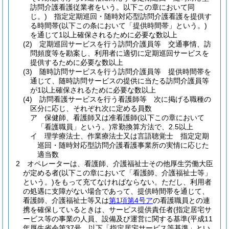
訪問介護看護従業者をいう。以下この章において同
じ。)
指定定期巡回・随時対応型訪問介護看護を提供す
る時間帯
(以下この条において「提供時間帯」という。)
を通じて1以上確保されるために必要な数以上
(2)
定期巡回サービスを行う訪問介護員等 交通事情、訪
問頻度等を勘案し、利用者に適切に定期巡回サービスを
提供するために必要な数以上
(3)
随時訪問サービスを行う訪問介護員等 提供時間帯を
通じて、随時訪問サービスの提供に当たる訪問介護員等
が1以上確保されるために必要な数以上
(4)
訪問看護サービスを行う看護師等 次に掲げる職種の
区分に応じ、それぞれ次に定める員数
ア
保健師、看護師又は准看護師
(以下この章において
「看護職員」という。)
常勤換算方法で、2.5以上
イ
理学療法士、作業療法士又は言語聴覚士 指定定期
巡回・随時対応型訪問介護看護事業所の実情に応じた
適当数
2
オペレーターは、看護師、介護福祉士その他厚生労働大臣
が定める者
(以下この章において「看護師、介護福祉士等」
という。)
をもって充てなければならない。
ただし、利用者
の処遇に支障がない場合であって、提供時間帯を通じて、
看護師、介護福祉士等又は
第1項第4号ア
の看護職員との連
携を確保しているときは、サービス提供責任者
(指定居宅サ
ービス等の事業の人員、設備及び運営に関する基準
(平成11
年厚生省令第37号。以下「指定居宅サービス等基準」とい