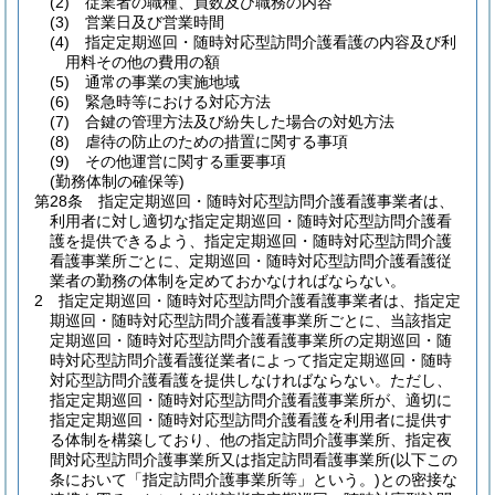
(2)
従業者の職種、員数及び職務の内容
(3)
営業日及び営業時間
(4)
指定定期巡回・随時対応型訪問介護看護の内容及び利
用料その他の費用の額
(5)
通常の事業の実施地域
(6)
緊急時等における対応方法
(7)
合鍵の管理方法及び紛失した場合の対処方法
(8)
虐待の防止のための措置に関する事項
(9)
その他運営に関する重要事項
(勤務体制の確保等)
第28条
指定定期巡回・随時対応型訪問介護看護事業者は、
利用者に対し適切な指定定期巡回・随時対応型訪問介護看
護を提供できるよう、指定定期巡回・随時対応型訪問介護
看護事業所ごとに、定期巡回・随時対応型訪問介護看護従
業者の勤務の体制を定めておかなければならない。
2
指定定期巡回・随時対応型訪問介護看護事業者は、指定定
期巡回・随時対応型訪問介護看護事業所ごとに、当該指定
定期巡回・随時対応型訪問介護看護事業所の定期巡回・随
時対応型訪問介護看護従業者によって指定定期巡回・随時
対応型訪問介護看護を提供しなければならない。
ただし、
指定定期巡回・随時対応型訪問介護看護事業所が、適切に
指定定期巡回・随時対応型訪問介護看護を利用者に提供す
る体制を構築しており、他の指定訪問介護事業所、指定夜
間対応型訪問介護事業所又は指定訪問看護事業所
(以下この
条において「指定訪問介護事業所等」という。)
との密接な