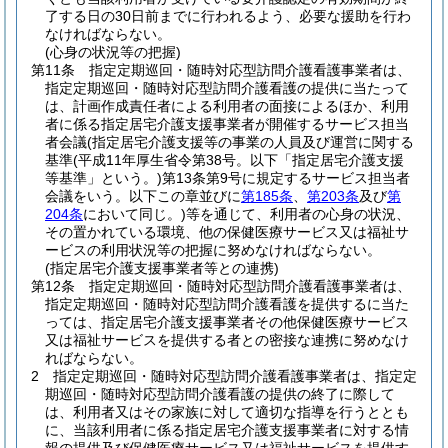
了する日の30日前までに行われるよう、必要な援助を行わ
なければならない。
(心身の状況等の把握)
第11条
指定定期巡回・随時対応型訪問介護看護事業者は、
指定定期巡回・随時対応型訪問介護看護の提供に当たって
は、計画作成責任者による利用者の面接によるほか、利用
者に係る指定居宅介護支援事業者が開催するサービス担当
者会議
(指定居宅介護支援等の事業の人員及び運営に関する
基準
(平成11年厚生省令第38号。以下「指定居宅介護支援
等基準」という。)
第13条第9号に規定するサービス担当者
会議をいう。以下この章並びに
第185条
、
第203条
及び
第
204条
において同じ。)
等を通じて、利用者の心身の状況、
その置かれている環境、他の保健医療サービス又は福祉サ
ービスの利用状況等の把握に努めなければならない。
(指定居宅介護支援事業者等との連携)
第12条
指定定期巡回・随時対応型訪問介護看護事業者は、
指定定期巡回・随時対応型訪問介護看護を提供するに当た
っては、指定居宅介護支援事業者その他保健医療サービス
又は福祉サービスを提供する者との密接な連携に努めなけ
ればならない。
2
指定定期巡回・随時対応型訪問介護看護事業者は、指定定
期巡回・随時対応型訪問介護看護の提供の終了に際して
は、利用者又はその家族に対して適切な指導を行うととも
に、当該利用者に係る指定居宅介護支援事業者に対する情