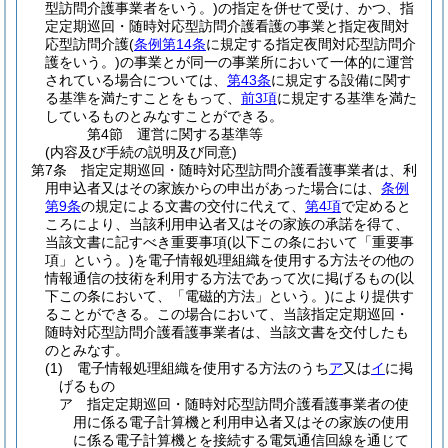
型訪問介護事業者をいう。)
の指定を併せて受け、かつ、指
定定期巡回・随時対応型訪問介護看護の事業と指定夜間対
応型訪問介護
(
条例第14条
に規定する指定夜間対応型訪問介
護をいう。)
の事業とが同一の事業所において一体的に運営
されている場合については、
第43条
に規定する設備に関す
る基準を満たすことをもって、
前3項
に規定する基準を満た
しているものとみなすことができる。
第4節
運営に関する基準等
(内容及び手続の説明及び同意)
第7条
指定定期巡回・随時対応型訪問介護看護事業者は、利
用申込者又はその家族からの申出があった場合には、
条例
第9条
の規定による文書の交付に代えて、
第4項
で定めると
ころにより、当該利用申込者又はその家族の承諾を得て、
当該文書に記すべき重要事項
(以下この条において「重要事
項」という。)
を電子情報処理組織を使用する方法その他の
情報通信の技術を利用する方法であって次に掲げるもの
(以
下この条において、「電磁的方法」という。)
により提供す
ることができる。
この場合において、当該指定定期巡回・
随時対応型訪問介護看護事業者は、当該文書を交付したも
のとみなす。
(1)
電子情報処理組織を使用する方法のうち
ア
又は
イ
に掲
げるもの
ア
指定定期巡回・随時対応型訪問介護看護事業者の使
用に係る電子計算機と利用申込者又はその家族の使用
に係る電子計算機とを接続する電気通信回線を通じて