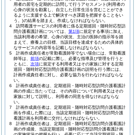
用者の居宅を定期的に訪問して行うアセスメント
(利用者の
心身の状況を勘案し、自立した日常生活を営むことができ
るように支援する上で解決すべき課題を把握することをい
う。)
の結果を踏まえ、作成しなければならない。
4
訪問看護サービスの利用者に係る定期巡回・随時対応型訪
問介護看護計画については、
第1項
に規定する事項に加え、
当該利用者の希望、心身の状況、主治の医師の指示等を踏
まえて、療養上の目標、当該目標を達成するための具体的
なサービスの内容等を記載しなければならない。
5
計画作成責任者が常勤看護師等でない場合には、常勤看護
師等は、
前項
の記載に際し、必要な指導及び管理を行うと
ともに、
次項
に規定する利用者又はその家族に対する定期
巡回・随時対応型訪問介護看護計画の説明を行う際には、
計画作成責任者に対し、必要な協力を行わなければならな
い。
6
計画作成責任者は、定期巡回・随時対応型訪問介護看護計
画の作成に当たっては、その内容について利用者又はその
家族に対して説明し、利用者の同意を得なければならな
い。
7
計画作成責任者は、定期巡回・随時対応型訪問介護看護計
画を作成した際には、当該定期巡回・随時対応型訪問介護
看護計画を利用者に交付しなければならない。
8
計画作成責任者は、定期巡回・随時対応型訪問介護看護計
画の作成後、当該定期巡回・随時対応型訪問介護看護計画
の実施状況の把握を行い、必要に応じて当該定期巡回・随