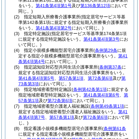
準第121条第1項に規定する指定短期入所生活介護事業所
をいう。
第41条第4項第1号
及び
第136条第12項
において
同じ。)
(2)
指定短期入所療養介護事業所
(指定居宅サービス等基
準第142条第1項に規定する指定短期入所療養介護事業所
をいう。
第41条第4項第2号
において同じ。)
(3)
指定特定施設
(指定居宅サービス等基準第174条第1項
に規定する指定特定施設をいう。
第41条第4項第3号
にお
いて同じ。)
(4)
指定小規模多機能型居宅介護事業所
(
条例第29条
に規
定する指定小規模多機能型居宅介護事業所をいう。
第41
条第4項第4号
において同じ。)
(5)
指定認知症対応型共同生活介護事業所
(
条例第37条
に
規定する指定認知症対応型共同生活介護事業所をいう。
第41条第4項第5号
、
第57条第1項
、
第72条第6項
及び
第
73条第3項
において同じ。)
(6)
指定地域密着型特定施設
(
条例第42条第1項
に規定する
指定地域密着型特定施設をいう。
第41条第4項第6号
、
第
57条第1項
及び
第72条第6項
において同じ。)
(7)
指定地域密着型介護老人福祉施設
(
条例第49条第1項
に
規定する指定地域密着型介護老人福祉施設をいう。
第41
条第4項第7号
、
第57条第1項
及び
第72条第6項
において同
じ。)
(8)
指定看護小規模多機能型居宅介護事業所
(
条例第61条
に規定する指定看護小規模多機能型居宅介護事業所をい