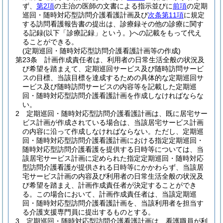
ず、
第2項
の主治の医師の文書による指示並びに
前項
の定期
巡回・随時対応型訪問介護看護計画及び
次条第11項
に規定
する訪問看護報告書の提出は、診療録その他の診療に関す
る記録
(以下「診療記録」という。)
への記載をもって代え
ることができる。
(定期巡回・随時対応型訪問介護看護計画等の作成)
第23条
計画作成責任者は、利用者の日常生活全般の状況及
び希望を踏まえて、定期巡回サービス及び随時訪問サービ
スの目標、当該目標を達成するための具体的な定期巡回サ
ービス及び随時訪問サービスの内容等を記載した定期巡
回・随時対応型訪問介護看護計画を作成しなければならな
い。
2
定期巡回・随時対応型訪問介護看護計画は、既に居宅サー
ビス計画が作成されている場合は、当該居宅サービス計画
の内容に沿って作成しなければならない。
ただし、定期巡
回・随時対応型訪問介護看護計画における指定定期巡回・
随時対応型訪問介護看護を提供する日時等については、当
該居宅サービス計画に定められた指定定期巡回・随時対応
型訪問介護看護が提供される日時等にかかわらず、当該居
宅サービス計画の内容及び利用者の日常生活全般の状況及
び希望を踏まえ、計画作成責任者が決定することができ
る。
この場合において、計画作成責任者は、当該定期巡
回・随時対応型訪問介護看護計画を、当該利用者を担当す
る介護支援専門員に提出するものとする。
3
定期巡回・随時対応型訪問介護看護計画は、看護職員が利