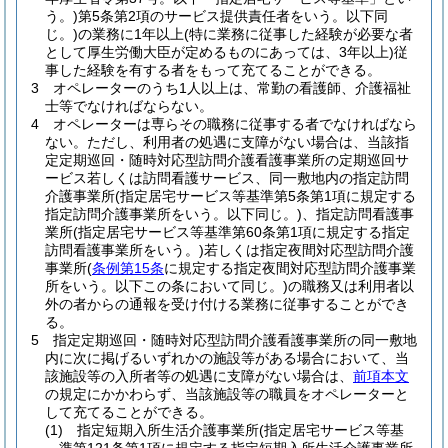
う。)
第5条第2項のサービス提供責任者をいう。以下同
じ。)
の業務に1年以上
(特に業務に従事した経験が必要な者
として厚生労働大臣が定めるものにあっては、3年以上)
従
事した経験を有する者をもって充てることができる。
3
オペレーターのうち1人以上は、常勤の看護師、介護福祉
士等でなければならない。
4
オペレーターは専らその職務に従事する者でなければなら
ない。
ただし、利用者の処遇に支障がない場合は、当該指
定定期巡回・随時対応型訪問介護看護事業所の定期巡回サ
ービス若しくは訪問看護サービス、同一敷地内の指定訪問
介護事業所
(指定居宅サービス等基準第5条第1項に規定する
指定訪問介護事業所をいう。以下同じ。)
、指定訪問看護事
業所
(指定居宅サービス等基準第60条第1項に規定する指定
訪問看護事業所をいう。)
若しくは指定夜間対応型訪問介護
事業所
(
条例第15条
に規定する指定夜間対応型訪問介護事業
所をいう。以下この条において同じ。)
の職務又は利用者以
外の者からの通報を受け付ける業務に従事することができ
る。
5
指定定期巡回・随時対応型訪問介護看護事業所の同一敷地
内に次に掲げるいずれかの施設等がある場合において、当
該施設等の入所者等の処遇に支障がない場合は、
前項本文
の規定にかかわらず、当該施設等の職員をオペレーターと
して充てることができる。
(1)
指定短期入所生活介護事業所
(指定居宅サービス等基