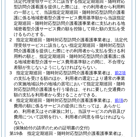
法定代理受領サービスに該当する指定定期巡回・随時対応
型訪問介護看護を提供した際には、その利用者から利用料
の一部として、当該指定定期巡回・随時対応型訪問介護看
護に係る地域密着型介護サービス費用基準額から当該指定
定期巡回・随時対応型訪問介護看護事業者に支払われる地
域密着型介護サービス費の額を控除して得た額の支払を受
けるものとする。
2
指定定期巡回・随時対応型訪問介護看護事業者は、法定代
理受領サービスに該当しない指定定期巡回・随時対応型訪
問介護看護を提供した際にその利用者から支払を受ける利
用料の額と、指定定期巡回・随時対応型訪問介護看護に係
る地域密着型介護サービス費用基準額との間に、不合理な
差額が生じないようにしなければならない。
3
指定定期巡回・随時対応型訪問介護看護事業者は、
前2項
の支払を受ける額のほか、利用者の選定により通常の事業
の実施地域以外の地域の居宅において指定定期巡回・随時
対応型訪問介護看護を行う場合は、それに要した交通費の
額の支払を利用者から受けることができる。
4
指定定期巡回・随時対応型訪問介護看護事業者は、
前項
の
費用の額に係るサービスの提供に当たっては、あらかじ
め、利用者又はその家族に対し、当該サービスの内容及び
費用について説明を行い、利用者の同意を得なければなら
ない。
(保険給付の請求のための証明書の交付)
第19条
指定定期巡回・随時対応型訪問介護看護事業者は、