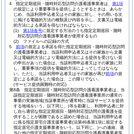
4
指定定期巡回・随時対応型訪問介護看護事業者は、
第1項
の規定により重要事項を提供しようとするときは、あらか
じめ、当該利用申込者又はその家族に対し、その用いる次
に掲げる電磁的方法の種類及び内容を示し、文書又は電磁
的方法による承諾を得なければならない。
(1)
第1項各号
に規定する方法のうち指定定期巡回・随時
対応型訪問介護看護事業者が使用するもの
(2)
ファイルへの記録の方式
5
前項
の規定よる承諾を得た指定定期巡回・随時対応型訪問
介護看護事業者は、当該利用申込者又はその家族から文書
又は電磁的方法により電磁的方法による提供を受けない旨
の申出があった場合は、当該利用申込者又はその家族に対
し、重要事項の提供を電磁的方法によってしてはならな
い。
ただし、当該利用申込者又はその家族が再び
前項
の規
定による承諾をした場合は、この限りでない。
(サービス提供困難時の対応)
第8条
指定定期巡回・随時対応型訪問介護看護事業者は、当
該指定定期巡回・随時対応型訪問介護看護事業所の通常の
事業の実施地域
(当該事業所が通常時に当該サービスを提供
する地域をいう。以下同じ。)
等を勘案し、利用申込者に対
し自ら適切な指定定期巡回・随時対応型訪問介護看護を提
供することが困難であると認めた場合は、当該利用申込者
に係る指定居宅介護支援事業者
(法第46条第1項に規定する
指定居宅介護支援事業者をいう。以下同じ。)
への連絡、適
当な他の指定定期巡回・随時対応型訪問介護看護事業者等