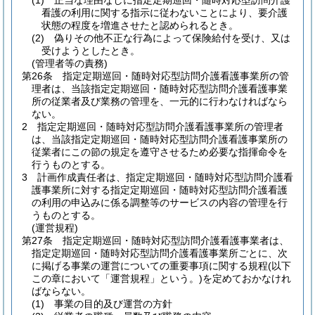
(1)
正当な理由なしに指定定期巡回・随時対応型訪問介護
看護の利用に関する指示に従わないことにより、要介護
状態の程度を増進させたと認められるとき。
(2)
偽りその他不正な行為によって保険給付を受け、又は
受けようとしたとき。
(管理者等の責務)
第26条
指定定期巡回・随時対応型訪問介護看護事業所の管
理者は、当該指定定期巡回・随時対応型訪問介護看護事業
所の従業者及び業務の管理を、一元的に行わなければなら
ない。
2
指定定期巡回・随時対応型訪問介護看護事業所の管理者
は、当該指定定期巡回・随時対応型訪問介護看護事業所の
従業者にこの節の規定を遵守させるため必要な指揮命令を
行うものとする。
3
計画作成責任者は、指定定期巡回・随時対応型訪問介護看
護事業所に対する指定定期巡回・随時対応型訪問介護看護
の利用の申込みに係る調整等のサービスの内容の管理を行
うものとする。
(運営規程)
第27条
指定定期巡回・随時対応型訪問介護看護事業者は、
指定定期巡回・随時対応型訪問介護看護事業所ごとに、次
に掲げる事業の運営についての重要事項に関する規程
(以下
この章において「運営規程」という。)
を定めておかなけれ
ばならない。
(1)
事業の目的及び運営の方針