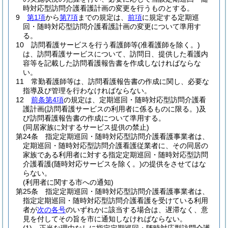
時対応型訪問介護看護計画の変更を行うものとする。
9
第1項
から
第7項
までの規定は、
前項
に規定する定期巡
回・随時対応型訪問介護看護計画の変更について準用す
る。
10
訪問看護サービスを行う看護師等
(准看護師を除く。)
は、訪問看護サービスについて、訪問日、提供した看護内
容等を記載した訪問看護報告書を作成しなければならな
い。
11
常勤看護師等は、訪問看護報告書の作成に関し、必要な
指導及び管理を行わなければならない。
12
前条第4項
の規定は、定期巡回・随時対応型訪問介護看
護計画
(訪問看護サービスの利用者に係るものに限る。)
及
び訪問看護報告書の作成について準用する。
(同居家族に対するサービス提供の禁止)
第24条
指定定期巡回・随時対応型訪問介護看護事業者は、
定期巡回・随時対応型訪問介護看護従業者に、その同居の
家族である利用者に対する指定定期巡回・随時対応型訪問
介護看護
(随時対応サービスを除く。)
の提供をさせてはな
らない。
(利用者に関する市への通知)
第25条
指定定期巡回・随時対応型訪問介護看護事業者は、
指定定期巡回・随時対応型訪問介護看護を受けている利用
者が
次の各号
のいずれかに該当する場合は、遅滞なく、意
見を付してその旨を市に通知しなければならない。