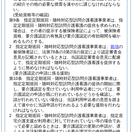
の紹介その他の必要な措置を速やかに講じなければならな
い。
(受給資格等の確認)
第9条
指定定期巡回・随時対応型訪問介護看護事業者は、指
定定期巡回・随時対応型訪問介護看護の提供を求められた
場合は、その者の提示する被保険者証によって、被保険者
資格、要介護認定の有無及び要介護認定の有効期間を確か
めるものとする。
2
指定定期巡回・随時対応型訪問介護看護事業者は、
前項
の
被保険者証に、法第78条の3第2項の規定により認定審査会
意見が記載されているときは、当該認定審査会意見に配慮
して、指定定期巡回・随時対応型訪問介護看護を提供する
ように努めなければならない。
(要介護認定の申請に係る援助)
第10条
指定定期巡回・随時対応型訪問介護看護事業者は、
指定定期巡回・随時対応型訪問介護看護の提供の開始に際
し、要介護認定を受けていない利用申込者については、要
介護認定の申請が既に行われているかどうかを確認し、申
請が行われていない場合は、当該利用申込者の意思を踏ま
えて速やかに当該申請が行われるよう必要な援助を行わな
ければならない。
2
指定定期巡回・随時対応型訪問介護看護事業者は、指定居
宅介護支援が利用者に対して行われていない等の場合であ
って必要と認めるときは、要介護認定の更新の申請が、遅
くとも当該利用者が受けている要介護認定の有効期間が終