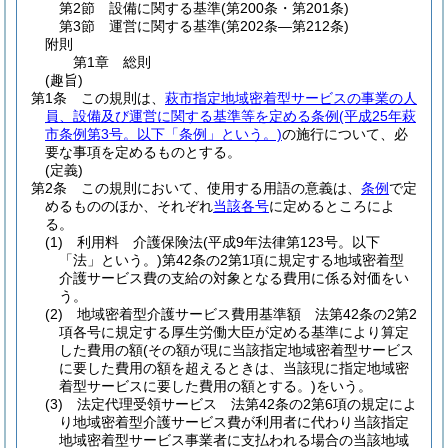
第2節
設備に関する基準
(第200条・第201条)
第3節
運営に関する基準
(第202条―第212条)
附則
第1章
総則
(趣旨)
第1条
この規則は、
萩市指定地域密着型サービスの事業の人
員、設備及び運営に関する基準等を定める条例
(平成25年萩
市条例第3号。以下「条例」という。)
の施行について、必
要な事項を定めるものとする。
(定義)
第2条
この規則において、使用する用語の意義は、
条例
で定
めるもののほか、それぞれ
当該各号
に定めるところによ
る。
(1)
利用料 介護保険法
(平成9年法律第123号。以下
「法」という。)
第42条の2第1項に規定する地域密着型
介護サービス費の支給の対象となる費用に係る対価をい
う。
(2)
地域密着型介護サービス費用基準額 法第42条の2第2
項各号に規定する厚生労働大臣が定める基準により算定
した費用の額
(その額が現に当該指定地域密着型サービス
に要した費用の額を超えるときは、当該現に指定地域密
着型サービスに要した費用の額とする。)
をいう。
(3)
法定代理受領サービス 法第42条の2第6項の規定によ
り地域密着型介護サービス費が利用者に代わり当該指定
地域密着型サービス事業者に支払われる場合の当該地域