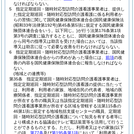
なければならない。
5
指定定期巡回・随時対応型訪問介護看護事業者は、提供し
た指定定期巡回・随時対応型訪問介護看護に係る利用者か
らの苦情に関して国民健康保険団体連合会
(国民健康保険法
(昭和33年法律第192号)
第45条第5項に規定する国民健康保
険団体連合会をいう。以下同じ。)
が行う法第176条第1項
第3号の調査に協力するとともに、国民健康保険団体連合会
から同号の指導又は助言を受けた場合においては、当該指
導又は助言に従って必要な改善を行わなければならない。
6
指定定期巡回・随時対応型訪問介護看護事業者は、国民健
康保険団体連合会からの求めがあった場合には、
前項
の改
善の内容を国民健康保険団体連合会に報告しなければなら
ない。
(地域との連携等)
第35条
指定定期巡回・随時対応型訪問介護看護事業者は、
指定定期巡回・随時対応型訪問介護看護の提供に当たって
は、利用者、利用者の家族、地域住民の代表者、地域の医
療関係者、指定定期巡回・随時対応型訪問介護看護事業所
が所在する市の職員又は当該指定定期巡回・随時対応型訪
問介護看護事業所が所在する区域を管轄する法第115条の
46第1項に規定する地域包括支援センターの職員、定期巡
回・随時対応型訪問介護看護について知見を有する者等に
より構成される協議会
(テレビ電話装置等を活用して行うこ
とができるものとする。ただし、利用者又はその家族
(以下
この項、
第77条
及び
第195条第1項
において「利用者等」と