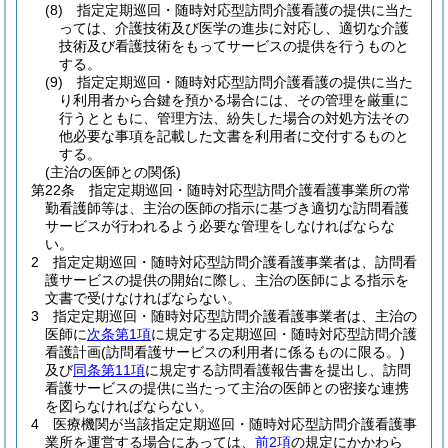
(8)
指定定期巡回・随時対応型訪問介護看護の提供に当た
っては、介護技術及び医学の進歩に対応し、適切な介護
技術及び看護技術をもってサービスの提供を行うものと
する。
(9)
指定定期巡回・随時対応型訪問介護看護の提供に当た
り利用者から合鍵を預かる場合には、その管理を厳重に
行うとともに、管理方法、紛失した場合の対処方法その
他必要な事項を記載した文書を利用者に交付するものと
する。
(主治の医師との関係)
第22条
指定定期巡回・随時対応型訪問介護看護事業所の常
勤看護師等は、主治の医師の指示に基づき適切な訪問看護
サービスが行われるよう必要な管理をしなければならな
い。
2
指定定期巡回・随時対応型訪問介護看護事業者は、訪問看
護サービスの提供の開始に際し、主治の医師による指示を
文書で受けなければならない。
3
指定定期巡回・随時対応型訪問介護看護事業者は、主治の
医師に
次条第1項
に規定する定期巡回・随時対応型訪問介護
看護計画
(訪問看護サービスの利用者に係るものに限る。)
及び
同条第11項
に規定する訪問看護報告書を提出し、訪問
看護サービスの提供に当たって主治の医師との密接な連携
を図らなければならない。
4
医療機関が当該指定定期巡回・随時対応型訪問介護看護事
業所を運営する場合にあっては、
前2項
の規定にかかわら