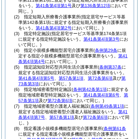
準第121条第1項に規定する指定短期入所生活介護事業所
をいう。
第41条第4項第1号
及び
第136条第12項
において
同じ。)
(2)
指定短期入所療養介護事業所
(指定居宅サービス等基
準第142条第1項に規定する指定短期入所療養介護事業所
をいう。
第41条第4項第2号
において同じ。)
(3)
指定特定施設
(指定居宅サービス等基準第174条第1項
に規定する指定特定施設をいう。
第41条第4項第3号
にお
いて同じ。)
(4)
指定小規模多機能型居宅介護事業所
(
条例第29条
に規
定する指定小規模多機能型居宅介護事業所をいう。
第41
条第4項第4号
において同じ。)
(5)
指定認知症対応型共同生活介護事業所
(
条例第37条
に
規定する指定認知症対応型共同生活介護事業所をいう。
第41条第4項第5号
、
第57条第1項
、
第72条第6項
及び
第
73条第3項
において同じ。)
(6)
指定地域密着型特定施設
(
条例第42条第1項
に規定する
指定地域密着型特定施設をいう。
第41条第4項第6号
、
第
57条第1項
及び
第72条第6項
において同じ。)
(7)
指定地域密着型介護老人福祉施設
(
条例第49条第1項
に
規定する指定地域密着型介護老人福祉施設をいう。
第41
条第4項第7号
、
第57条第1項
及び
第72条第6項
において同
じ。)
(8)
指定看護小規模多機能型居宅介護事業所
(
条例第61条
に規定する指定看護小規模多機能型居宅介護事業所をい