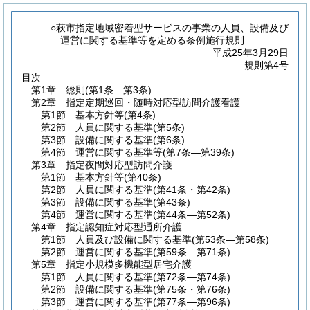
○萩市指定地域密着型サービスの事業の人員、設備及び
運営に関する基準等を定める条例施行規則
平成25年3月29日
規則第4号
目次
第1章
総則
(第1条―第3条)
第2章
指定定期巡回・随時対応型訪問介護看護
第1節
基本方針等
(第4条)
第2節
人員に関する基準
(第5条)
第3節
設備に関する基準
(第6条)
第4節
運営に関する基準等
(第7条―第39条)
第3章
指定夜間対応型訪問介護
第1節
基本方針等
(第40条)
第2節
人員に関する基準
(第41条・第42条)
第3節
設備に関する基準
(第43条)
第4節
運営に関する基準
(第44条―第52条)
第4章
指定認知症対応型通所介護
第1節
人員及び設備に関する基準
(第53条―第58条)
第2節
運営に関する基準
(第59条―第71条)
第5章
指定小規模多機能型居宅介護
第1節
人員に関する基準
(第72条―第74条)
第2節
設備に関する基準
(第75条・第76条)
第3節
運営に関する基準
(第77条―第96条)