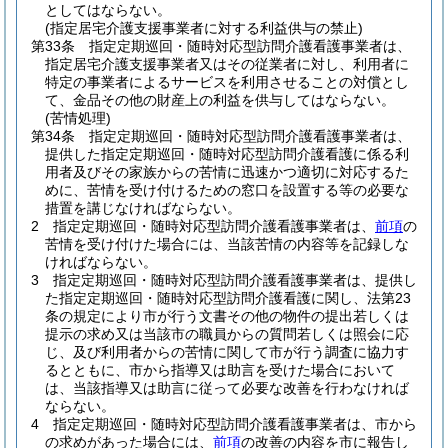
としてはならない。
(指定居宅介護支援事業者に対する利益供与の禁止)
第33条
指定定期巡回・随時対応型訪問介護看護事業者は、
指定居宅介護支援事業者又はその従業者に対し、利用者に
特定の事業者によるサービスを利用させることの対償とし
て、金品その他の財産上の利益を供与してはならない。
(苦情処理)
第34条
指定定期巡回・随時対応型訪問介護看護事業者は、
提供した指定定期巡回・随時対応型訪問介護看護に係る利
用者及びその家族からの苦情に迅速かつ適切に対応するた
めに、苦情を受け付けるための窓口を設置する等の必要な
措置を講じなければならない。
2
指定定期巡回・随時対応型訪問介護看護事業者は、
前項
の
苦情を受け付けた場合には、当該苦情の内容等を記録しな
ければならない。
3
指定定期巡回・随時対応型訪問介護看護事業者は、提供し
た指定定期巡回・随時対応型訪問介護看護に関し、法第23
条の規定により市が行う文書その他の物件の提出若しくは
提示の求め又は当該市の職員からの質問若しくは照会に応
じ、及び利用者からの苦情に関して市が行う調査に協力す
るとともに、市から指導又は助言を受けた場合において
は、当該指導又は助言に従って必要な改善を行わなければ
ならない。
4
指定定期巡回・随時対応型訪問介護看護事業者は、市から
の求めがあった場合には、
前項
の改善の内容を市に報告し