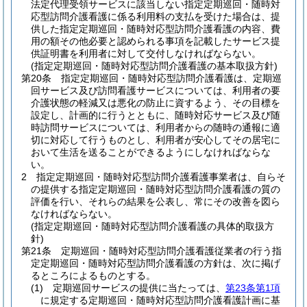
法定代理受領サービスに該当しない指定定期巡回・随時対
応型訪問介護看護に係る利用料の支払を受けた場合は、提
供した指定定期巡回・随時対応型訪問介護看護の内容、費
用の額その他必要と認められる事項を記載したサービス提
供証明書を利用者に対して交付しなければならない。
(指定定期巡回・随時対応型訪問介護看護の基本取扱方針)
第20条
指定定期巡回・随時対応型訪問介護看護は、定期巡
回サービス及び訪問看護サービスについては、利用者の要
介護状態の軽減又は悪化の防止に資するよう、その目標を
設定し、計画的に行うとともに、随時対応サービス及び随
時訪問サービスについては、利用者からの随時の通報に適
切に対応して行うものとし、利用者が安心してその居宅に
おいて生活を送ることができるようにしなければならな
い。
2
指定定期巡回・随時対応型訪問介護看護事業者は、自らそ
の提供する指定定期巡回・随時対応型訪問介護看護の質の
評価を行い、それらの結果を公表し、常にその改善を図ら
なければならない。
(指定定期巡回・随時対応型訪問介護看護の具体的取扱方
針)
第21条
定期巡回・随時対応型訪問介護看護従業者の行う指
定定期巡回・随時対応型訪問介護看護の方針は、次に掲げ
るところによるものとする。
(1)
定期巡回サービスの提供に当たっては、
第23条第1項
に規定する定期巡回・随時対応型訪問介護看護計画に基