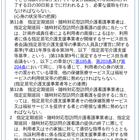
了する日の30日前までに行われるよう、必要な援助を行わ
なければならない。
(心身の状況等の把握)
第11条
指定定期巡回・随時対応型訪問介護看護事業者は、
指定定期巡回・随時対応型訪問介護看護の提供に当たって
は、計画作成責任者による利用者の面接によるほか、利用
者に係る指定居宅介護支援事業者が開催するサービス担当
者会議
(指定居宅介護支援等の事業の人員及び運営に関する
基準
(平成11年厚生省令第38号。以下「指定居宅介護支援
等基準」という。)
第13条第9号に規定するサービス担当者
会議をいう。以下この章並びに
第185条
、
第203条
及び
第
204条
において同じ。)
等を通じて、利用者の心身の状況、
その置かれている環境、他の保健医療サービス又は福祉サ
ービスの利用状況等の把握に努めなければならない。
(指定居宅介護支援事業者等との連携)
第12条
指定定期巡回・随時対応型訪問介護看護事業者は、
指定定期巡回・随時対応型訪問介護看護を提供するに当た
っては、指定居宅介護支援事業者その他保健医療サービス
又は福祉サービスを提供する者との密接な連携に努めなけ
ればならない。
2
指定定期巡回・随時対応型訪問介護看護事業者は、指定定
期巡回・随時対応型訪問介護看護の提供の終了に際して
は、利用者又はその家族に対して適切な指導を行うととも
に、当該利用者に係る指定居宅介護支援事業者に対する情