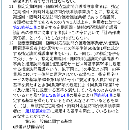
確保された者でなければならない。
11
指定定期巡回・随時対応型訪問介護看護事業者は、指定
定期巡回・随時対応型訪問介護看護事業所ごとに、指定定
期巡回・随時対応型訪問介護看護従業者であって看護師、
介護福祉士等であるもののうち1人以上を、利用者に対する
第23条第1項
に規定する定期巡回・随時対応型訪問介護看
護計画の作成に従事する者
(以下この章において「計画作成
責任者」という。)
としなければならない。
12
指定定期巡回・随時対応型訪問介護看護事業者が指定訪
問看護事業者
(指定居宅サービス等基準第60条第1項に規定
する指定訪問看護事業者をいう。以下同じ。)
の指定を併せ
て受け、かつ、指定定期巡回・随時対応型訪問介護看護の
事業と指定訪問看護
(指定居宅サービス等基準第59条に規定
する指定訪問看護をいう。以下同じ。)
の事業とが同一の事
業所において一体的に運営されている場合に、指定居宅サ
ービス等基準第60条第1項第1号イに規定する人員に関する
基準を満たすとき
(同条第5項の規定により同条第1項第1号
イ及び第2号に規定する基準を満たしているものとみなされ
ているとき及び
第172条第14項
の規定により
同条第4項
に規
定する基準を満たしているものとみなされているときを除
く。)
は、当該指定定期巡回・随時対応型訪問介護看護事業
者は、
第1項第4号ア
に規定する基準を満たしているものと
みなすことができる。
第3節
設備に関する基準
(設備及び備品等)