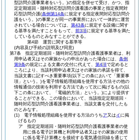
型訪問介護事業者をいう。)
の指定を併せて受け、かつ、指
定定期巡回・随時対応型訪問介護看護の事業と指定夜間対
応型訪問介護
(
条例第14条
に規定する指定夜間対応型訪問介
護をいう。)
の事業とが同一の事業所において一体的に運営
されている場合については、
第43条
に規定する設備に関す
る基準を満たすことをもって、
前3項
に規定する基準を満た
しているものとみなすことができる。
第4節
運営に関する基準等
(内容及び手続の説明及び同意)
第7条
指定定期巡回・随時対応型訪問介護看護事業者は、利
用申込者又はその家族からの申出があった場合には、
条例
第9条
の規定による文書の交付に代えて、
第4項
で定めると
ころにより、当該利用申込者又はその家族の承諾を得て、
当該文書に記すべき重要事項
(以下この条において「重要事
項」という。)
を電子情報処理組織を使用する方法その他の
情報通信の技術を利用する方法であって次に掲げるもの
(以
下この条において、「電磁的方法」という。)
により提供す
ることができる。
この場合において、当該指定定期巡回・
随時対応型訪問介護看護事業者は、当該文書を交付したも
のとみなす。
(1)
電子情報処理組織を使用する方法のうち
ア
又は
イ
に掲
げるもの
ア
指定定期巡回・随時対応型訪問介護看護事業者の使
用に係る電子計算機と利用申込者又はその家族の使用
に係る電子計算機とを接続する電気通信回線を通じて