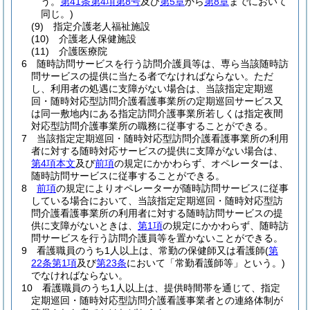
う。
第41条第4項第8号
及び
第5章
から
第8章
までにおいて
同じ。)
(9)
指定介護老人福祉施設
(10)
介護老人保健施設
(11)
介護医療院
6
随時訪問サービスを行う訪問介護員等は、専ら当該随時訪
問サービスの提供に当たる者でなければならない。
ただ
し、利用者の処遇に支障がない場合は、当該指定定期巡
回・随時対応型訪問介護看護事業所の定期巡回サービス又
は同一敷地内にある指定訪問介護事業所若しくは指定夜間
対応型訪問介護事業所の職務に従事することができる。
7
当該指定定期巡回・随時対応型訪問介護看護事業所の利用
者に対する随時対応サービスの提供に支障がない場合は、
第4項本文
及び
前項
の規定にかかわらず、オペレーターは、
随時訪問サービスに従事することができる。
8
前項
の規定によりオペレーターが随時訪問サービスに従事
している場合において、当該指定定期巡回・随時対応型訪
問介護看護事業所の利用者に対する随時訪問サービスの提
供に支障がないときは、
第1項
の規定にかかわらず、随時訪
問サービスを行う訪問介護員等を置かないことができる。
9
看護職員のうち1人以上は、常勤の保健師又は看護師
(
第
22条第1項
及び
第23条
において「常勤看護師等」という。)
でなければならない。
10
看護職員のうち1人以上は、提供時間帯を通じて、指定
定期巡回・随時対応型訪問介護看護事業者との連絡体制が