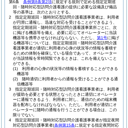
第6条
条例第8条第2項
に規定する規則で定める指定定期巡
回・随時対応型訪問介護看護の提供に必要な設備及び備品
等の基準は、次のとおりとする。
2
指定定期巡回・随時対応型訪問介護看護事業者は、利用者
が円滑に通報し、迅速な対応を受けることができるよう、
指定定期巡回・随時対応型訪問介護看護事業所ごとに、次
に掲げる機器等を備え、必要に応じてオペレーターに当該
機器等を携帯させなければならない。
ただし、
第1号
に掲げ
る機器等については、指定定期巡回・随時対応型訪問介護
看護事業者が適切に利用者の心身の状況等の情報を蓄積す
るための体制を確保している場合であって、オペレーター
が当該情報を常時閲覧できるときは、これを備えないこと
ができる。
(1)
利用者の心身の状況等の情報を蓄積することができる
機器等
(2)
随時適切に利用者からの通報を受けることができる通
信機器等
3
指定定期巡回・随時対応型訪問介護看護事業者は、利用者
が援助を必要とする状態となったときに適切にオペレータ
ーに通報できるよう、利用者に対し、通信のための端末機
器を配布しなければならない。
ただし、利用者が適切にオ
ペレーターに随時の通報を行うことができる場合は、この
限りでない。
4
指定定期巡回・随時対応型訪問介護看護事業者が指定夜間
対応型訪問介護事業者
(
条例第15条
に規定する指定夜間対応