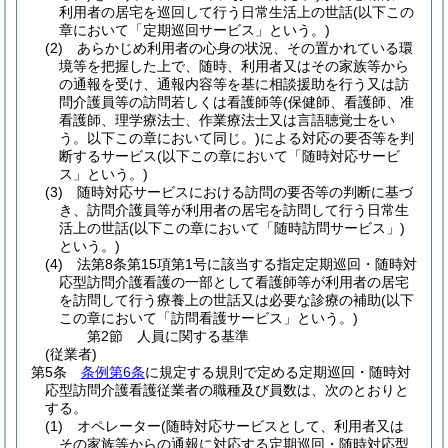
利用者の居宅を巡回して行う日常生活上の世話
(以下この
章において「定期巡回サービス」という。)
(2)
あらかじめ利用者の心身の状況、その置かれている環
境等を把握した上で、随時、利用者又はその家族等から
の通報を受け、通報内容等を基に相談援助を行う又は訪
問介護員等の訪問若しくは看護師等
(保健師、看護師、准
看護師、理学療法士、作業療法士又は言語聴覚士をい
う。以下この章において同じ。)
による対応の要否等を判
断するサービス
(以下この章において「随時対応サービ
ス」という。)
(3)
随時対応サービスにおける訪問の要否等の判断に基づ
き、訪問介護員等が利用者の居宅を訪問して行う日常生
活上の世話
(以下この章において「随時訪問サービス」)
という。)
(4)
法第8条第15項第1号に該当する指定定期巡回・随時対
応型訪問介護看護の一部として看護師等が利用者の居宅
を訪問して行う療養上の世話又は必要な診療の補助
(以下
この章において「訪問看護サービス」という。)
第2節
人員に関する基準
(従業者)
第5条
条例第6条
に規定する規則で定める定期巡回・随時対
応型訪問介護看護従業者の職種及び員数は、次のとおりと
する。
(1)
オペレーター
(随時対応サービスとして、利用者又は
その家族等からの通報に対応する定期巡回・随時対応型