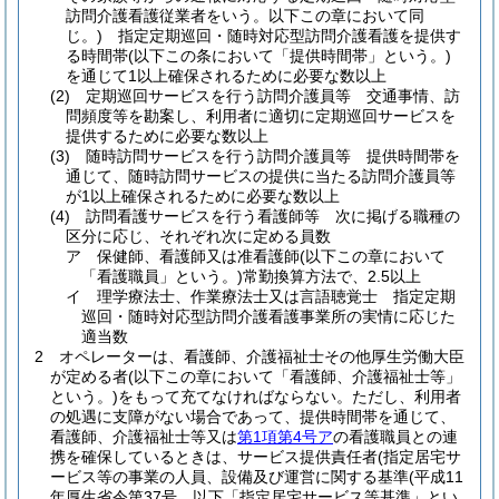
訪問介護看護従業者をいう。以下この章において同
じ。)
指定定期巡回・随時対応型訪問介護看護を提供す
る時間帯
(以下この条において「提供時間帯」という。)
を通じて1以上確保されるために必要な数以上
(2)
定期巡回サービスを行う訪問介護員等 交通事情、訪
問頻度等を勘案し、利用者に適切に定期巡回サービスを
提供するために必要な数以上
(3)
随時訪問サービスを行う訪問介護員等 提供時間帯を
通じて、随時訪問サービスの提供に当たる訪問介護員等
が1以上確保されるために必要な数以上
(4)
訪問看護サービスを行う看護師等 次に掲げる職種の
区分に応じ、それぞれ次に定める員数
ア
保健師、看護師又は准看護師
(以下この章において
「看護職員」という。)
常勤換算方法で、2.5以上
イ
理学療法士、作業療法士又は言語聴覚士 指定定期
巡回・随時対応型訪問介護看護事業所の実情に応じた
適当数
2
オペレーターは、看護師、介護福祉士その他厚生労働大臣
が定める者
(以下この章において「看護師、介護福祉士等」
という。)
をもって充てなければならない。
ただし、利用者
の処遇に支障がない場合であって、提供時間帯を通じて、
看護師、介護福祉士等又は
第1項第4号ア
の看護職員との連
携を確保しているときは、サービス提供責任者
(指定居宅サ
ービス等の事業の人員、設備及び運営に関する基準
(平成11
年厚生省令第37号。以下「指定居宅サービス等基準」とい