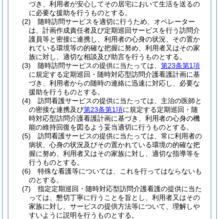
づき、利用者が安心してその居宅において生活を送るの
に必要な援助を行うものとする。
(2)
随時訪問サービスを適切に行うため、オペレーター
は、計画作成責任者及び定期巡回サービスを行う訪問介
護員等と密接に連携し、利用者の心身の状況、その置か
れている環境等の的確な把握に努め、利用者又はその家
族に対し、適切な相談及び助言を行うものとする。
(3)
随時訪問サービスの提供に当たっては、
第23条第1項
に規定する定期巡回・随時対応型訪問介護看護計画に基
づき、利用者からの随時の連絡に迅速に対応し、必要な
援助を行うものとする。
(4)
訪問看護サービスの提供に当たっては、主治の医師と
の密接な連携及び
第23条第1項
に規定する定期巡回・随
時対応型訪問介護看護計画に基づき、利用者の心身の機
能の維持回復を図るよう妥当適切に行うものとする。
(5)
訪問看護サービスの提供に当たっては、常に利用者の
病状、心身の状況及びその置かれている環境の的確な把
握に努め、利用者又はその家族に対し、適切な指導等を
行うものとする。
(6)
特殊な看護等については、これを行ってはならないも
のとする。
(7)
指定定期巡回・随時対応型訪問介護看護の提供に当た
っては、懇切丁寧に行うことを旨とし、利用者又はその
家族に対し、サービスの提供方法等について、理解しや
すいように説明を行うものとする。