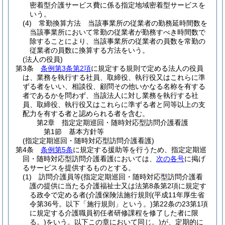
密着型介護サービス費に係る指定地域密着型サービスを
いう。
(4)
常勤換算方法 当該事業所の従業者の勤務延時間数を
当該事業所において常勤の従業者が勤務すべき時間数で
除することにより、当該事業所の従業者の員数を常勤の
従業者の員数に換算する方法をいう。
(法人の役員)
第3条
条例第3条第2項
に規定する規則で定める法人の役員
は、業務を執行する社員、取締役、執行役又はこれらに準
ずる者をいい、相談役、顧問その他いかなる名称を有する
者であるかを問わず、当該法人に対し業務を執行する社
員、取締役、執行役又はこれらに準ずる者と同等以上の支
配力を有する者と認められる者を含む。
第2章
指定定期巡回・随時対応型訪問介護看護
第1節
基本方針等
(指定定期巡回・随時対応型訪問介護看護)
第4条
条例第5条
に規定する援助等を行うため、指定定期巡
回・随時対応型訪問介護看護においては、
次の各号
に掲げ
るサービスを提供するものとする。
(1)
訪問介護員等
(指定定期巡回・随時対応型訪問介護看
護の提供に当たる介護福祉士又は法第8条第2項に規定す
る政令で定める者
(介護保険法施行規則
(平成11年厚生省
令第36号。以下「施行規則」という。)
第22条の23第1項
に規定する介護職員初任者研修課程を修了した者に限
る。)
をいう。以下この章において同じ。)
が、定期的に