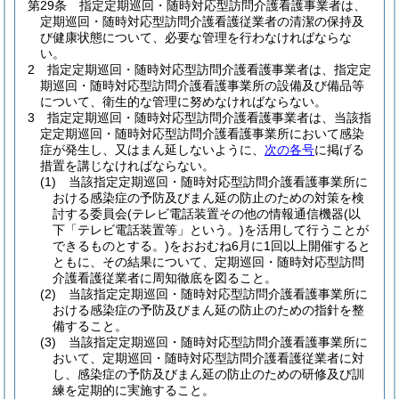
第29条
指定定期巡回・随時対応型訪問介護看護事業者は、
定期巡回・随時対応型訪問介護看護従業者の清潔の保持及
び健康状態について、必要な管理を行わなければならな
い。
2
指定定期巡回・随時対応型訪問介護看護事業者は、指定定
期巡回・随時対応型訪問介護看護事業所の設備及び備品等
について、衛生的な管理に努めなければならない。
3
指定定期巡回・随時対応型訪問介護看護事業者は、当該指
定定期巡回・随時対応型訪問介護看護事業所において感染
症が発生し、又はまん延しないように、
次の各号
に掲げる
措置を講じなければならない。
(1)
当該指定定期巡回・随時対応型訪問介護看護事業所に
おける感染症の予防及びまん延の防止のための対策を検
討する委員会
(テレビ電話装置その他の情報通信機器
(以
下「テレビ電話装置等」という。)
を活用して行うことが
できるものとする。)
をおおむね6月に1回以上開催すると
ともに、その結果について、定期巡回・随時対応型訪問
介護看護従業者に周知徹底を図ること。
(2)
当該指定定期巡回・随時対応型訪問介護看護事業所に
おける感染症の予防及びまん延の防止のための指針を整
備すること。
(3)
当該指定定期巡回・随時対応型訪問介護看護事業所に
おいて、定期巡回・随時対応型訪問介護看護従業者に対
し、感染症の予防及びまん延の防止のための研修及び訓
練を定期的に実施すること。