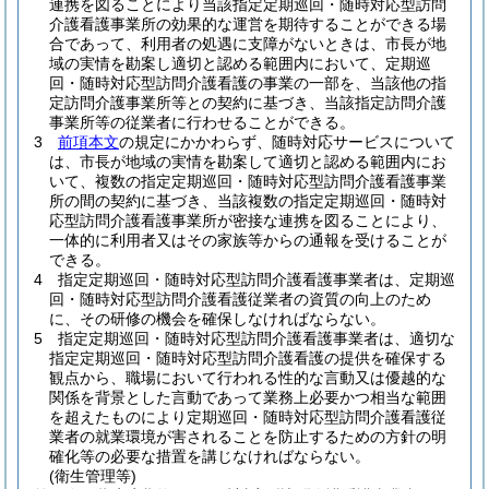
連携を図ることにより当該指定定期巡回・随時対応型訪問
介護看護事業所の効果的な運営を期待することができる場
合であって、利用者の処遇に支障がないときは、市長が地
域の実情を勘案し適切と認める範囲内において、定期巡
回・随時対応型訪問介護看護の事業の一部を、当該他の指
定訪問介護事業所等との契約に基づき、当該指定訪問介護
事業所等の従業者に行わせることができる。
3
前項本文
の規定にかかわらず、随時対応サービスについて
は、市長が地域の実情を勘案して適切と認める範囲内にお
いて、複数の指定定期巡回・随時対応型訪問介護看護事業
所の間の契約に基づき、当該複数の指定定期巡回・随時対
応型訪問介護看護事業所が密接な連携を図ることにより、
一体的に利用者又はその家族等からの通報を受けることが
できる。
4
指定定期巡回・随時対応型訪問介護看護事業者は、定期巡
回・随時対応型訪問介護看護従業者の資質の向上のため
に、その研修の機会を確保しなければならない。
5
指定定期巡回・随時対応型訪問介護看護事業者は、適切な
指定定期巡回・随時対応型訪問介護看護の提供を確保する
観点から、職場において行われる性的な言動又は優越的な
関係を背景とした言動であって業務上必要かつ相当な範囲
を超えたものにより定期巡回・随時対応型訪問介護看護従
業者の就業環境が害されることを防止するための方針の明
確化等の必要な措置を講じなければならない。
(衛生管理等)