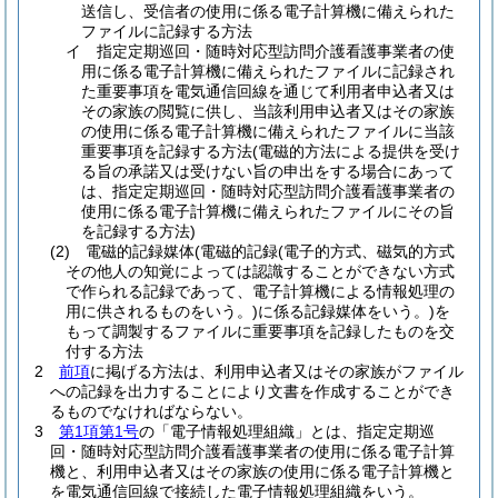
送信し、受信者の使用に係る電子計算機に備えられた
ファイルに記録する方法
イ
指定定期巡回・随時対応型訪問介護看護事業者の使
用に係る電子計算機に備えられたファイルに記録され
た重要事項を電気通信回線を通じて利用者申込者又は
その家族の閲覧に供し、当該利用申込者又はその家族
の使用に係る電子計算機に備えられたファイルに当該
重要事項を記録する方法
(電磁的方法による提供を受け
る旨の承諾又は受けない旨の申出をする場合にあって
は、指定定期巡回・随時対応型訪問介護看護事業者の
使用に係る電子計算機に備えられたファイルにその旨
を記録する方法)
(2)
電磁的記録媒体
(電磁的記録
(電子的方式、磁気的方式
その他人の知覚によっては認識することができない方式
で作られる記録であって、電子計算機による情報処理の
用に供されるものをいう。)
に係る記録媒体をいう。)
を
もって調製するファイルに重要事項を記録したものを交
付する方法
2
前項
に掲げる方法は、利用申込者又はその家族がファイル
への記録を出力することにより文書を作成することができ
るものでなければならない。
3
第1項第1号
の「電子情報処理組織」とは、指定定期巡
回・随時対応型訪問介護看護事業者の使用に係る電子計算
機と、利用申込者又はその家族の使用に係る電子計算機と
を電気通信回線で接続した電子情報処理組織をいう。