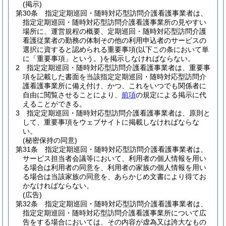
(掲示)
第30条
指定定期巡回・随時対応型訪問介護看護事業者は、
指定定期巡回・随時対応型訪問介護看護事業所の見やすい
場所に、運営規程の概要、定期巡回・随時対応型訪問介護
看護従業者の勤務の体制その他の利用申込者のサービスの
選択に資すると認められる重要事項
(以下この条において単
に「重要事項」という。)
を掲示しなければならない。
2
指定定期巡回・随時対応型訪問介護看護事業者は、重要事
項を記載した書面を当該指定定期巡回・随時対応型訪問介
護看護事業所に備え付け、かつ、これをいつでも関係者に
自由に閲覧させることにより、
前項
の規定による掲示に代
えることができる。
3
指定定期巡回・随時対応型訪問介護看護事業者は、原則と
して、重要事項をウェブサイトに掲載しなければならな
い。
(秘密保持の同意)
第31条
指定定期巡回・随時対応型訪問介護看護事業者は、
サービス担当者会議等において、利用者の個人情報を用い
る場合は利用者の同意を、利用者の家族の個人情報を用い
る場合は当該家族の同意を、あらかじめ文書により得てお
かなければならない。
(広告)
第32条
指定定期巡回・随時対応型訪問介護看護事業者は、
指定定期巡回・随時対応型訪問介護看護事業所について広
告をする場合においては、その内容が虚為又は誇大なもの