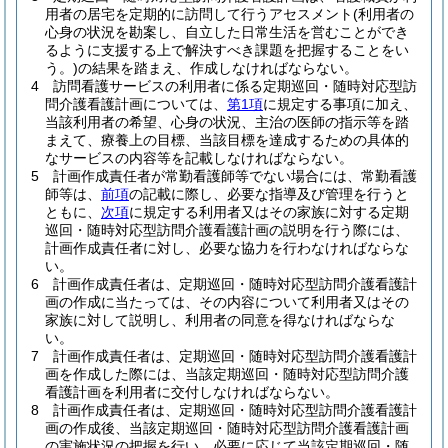
用者の居宅を定期的に訪問して行うアセスメント
(利用者の
心身の状況を勘案し、自立した日常生活を営むことができ
るように支援する上で解決すべき課題を把握することをい
う。)
の結果を踏まえ、作成しなければならない。
4
訪問看護サービスの利用者に係る定期巡回・随時対応型訪
問介護看護計画については、
第1項
に規定する事項に加え、
当該利用者の希望、心身の状況、主治の医師の指示等を踏
まえて、療養上の目標、当該目標を達成するための具体的
なサービスの内容等を記載しなければならない。
5
計画作成責任者が常勤看護師等でない場合には、常勤看護
師等は、
前項
の記載に際し、必要な指導及び管理を行うと
ともに、
次項
に規定する利用者又はその家族に対する定期
巡回・随時対応型訪問介護看護計画の説明を行う際には、
計画作成責任者に対し、必要な協力を行わなければならな
い。
6
計画作成責任者は、定期巡回・随時対応型訪問介護看護計
画の作成に当たっては、その内容について利用者又はその
家族に対して説明し、利用者の同意を得なければならな
い。
7
計画作成責任者は、定期巡回・随時対応型訪問介護看護計
画を作成した際には、当該定期巡回・随時対応型訪問介護
看護計画を利用者に交付しなければならない。
8
計画作成責任者は、定期巡回・随時対応型訪問介護看護計
画の作成後、当該定期巡回・随時対応型訪問介護看護計画
の実施状況の把握を行い、必要に応じて当該定期巡回・随