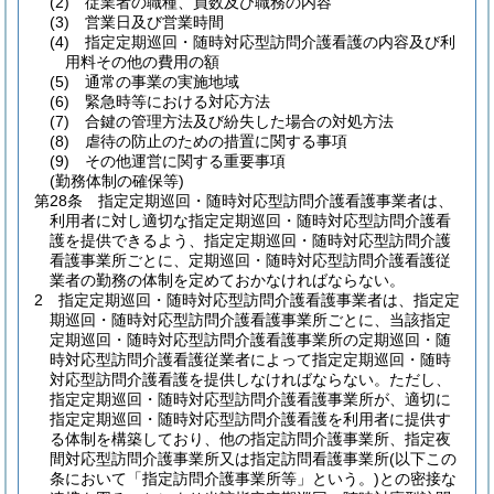
(2)
従業者の職種、員数及び職務の内容
(3)
営業日及び営業時間
(4)
指定定期巡回・随時対応型訪問介護看護の内容及び利
用料その他の費用の額
(5)
通常の事業の実施地域
(6)
緊急時等における対応方法
(7)
合鍵の管理方法及び紛失した場合の対処方法
(8)
虐待の防止のための措置に関する事項
(9)
その他運営に関する重要事項
(勤務体制の確保等)
第28条
指定定期巡回・随時対応型訪問介護看護事業者は、
利用者に対し適切な指定定期巡回・随時対応型訪問介護看
護を提供できるよう、指定定期巡回・随時対応型訪問介護
看護事業所ごとに、定期巡回・随時対応型訪問介護看護従
業者の勤務の体制を定めておかなければならない。
2
指定定期巡回・随時対応型訪問介護看護事業者は、指定定
期巡回・随時対応型訪問介護看護事業所ごとに、当該指定
定期巡回・随時対応型訪問介護看護事業所の定期巡回・随
時対応型訪問介護看護従業者によって指定定期巡回・随時
対応型訪問介護看護を提供しなければならない。
ただし、
指定定期巡回・随時対応型訪問介護看護事業所が、適切に
指定定期巡回・随時対応型訪問介護看護を利用者に提供す
る体制を構築しており、他の指定訪問介護事業所、指定夜
間対応型訪問介護事業所又は指定訪問看護事業所
(以下この
条において「指定訪問介護事業所等」という。)
との密接な