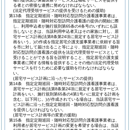
報の提供及び保健医療サービス又は福祉サービスを提供す
る者との密接な連携に努めなければならない。
(法定代理受領サービスの提供を受けるための援助)
第13条
指定定期巡回・随時対応型訪問介護看護事業者は、
指定定期巡回・随時対応型訪問介護看護の提供の開始に際
し、利用申込者が施行規則第65条の4各号のいずれにも該
当しないときは、当該利用申込者又はその家族に対し、居
宅サービス計画
(法第8条第24項に規定する居宅サービス計
画をいう。)
の作成を指定居宅介護支援事業者に依頼する旨
を市に対して届け出ること等により、指定定期巡回・随時
対応型訪問介護看護の提供を法定代理受領サービスとして
受けることができる旨を説明すること、指定居宅介護支援
事業者に関する情報を提供することその他の法定代理受領
サービスを行うために必要な援助を行わなければならな
い。
(居宅サービス計画に沿ったサービスの提供)
第14条
指定定期巡回・随時対応型訪問介護看護事業者は、
居宅サービス計画
(法第8条第24項に規定する居宅サービス
計画をいい、施行規則第65条の4第1号ハに規定する計画を
含む。以下同じ。)
が作成されている場合は、当該居宅サー
ビス計画に沿った指定定期巡回・随時対応型訪問介護看護
を提供しなければならない。
(居宅サービス計画等の変更の援助)
第15条
指定定期巡回・随時対応型訪問介護看護事業者は、
利用者が居宅サービス計画の変更を希望する場合は、当該