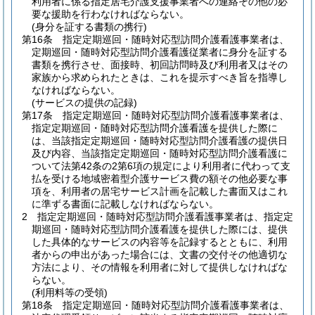
利用者に係る指定居宅介護支援事業者への連絡その他の必
要な援助を行わなければならない。
(身分を証する書類の携行)
第16条
指定定期巡回・随時対応型訪問介護看護事業者は、
定期巡回・随時対応型訪問介護看護従業者に身分を証する
書類を携行させ、面接時、初回訪問時及び利用者又はその
家族から求められたときは、これを提示すべき旨を指導し
なければならない。
(サービスの提供の記録)
第17条
指定定期巡回・随時対応型訪問介護看護事業者は、
指定定期巡回・随時対応型訪問介護看護を提供した際に
は、当該指定定期巡回・随時対応型訪問介護看護の提供日
及び内容、当該指定定期巡回・随時対応型訪問介護看護に
ついて法第42条の2第6項の規定により利用者に代わって支
払を受ける地域密着型介護サービス費の額その他必要な事
項を、利用者の居宅サービス計画を記載した書面又はこれ
に準ずる書面に記載しなければならない。
2
指定定期巡回・随時対応型訪問介護看護事業者は、指定定
期巡回・随時対応型訪問介護看護を提供した際には、提供
した具体的なサービスの内容等を記録するとともに、利用
者からの申出があった場合には、文書の交付その他適切な
方法により、その情報を利用者に対して提供しなければな
らない。
(利用料等の受領)
第18条
指定定期巡回・随時対応型訪問介護看護事業者は、