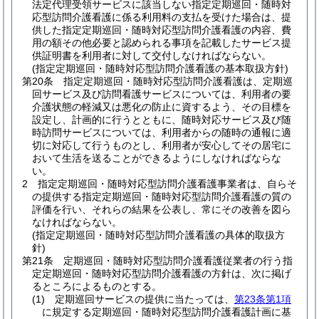
法定代理受領サービスに該当しない指定定期巡回・随時対
応型訪問介護看護に係る利用料の支払を受けた場合は、提
供した指定定期巡回・随時対応型訪問介護看護の内容、費
用の額その他必要と認められる事項を記載したサービス提
供証明書を利用者に対して交付しなければならない。
(指定定期巡回・随時対応型訪問介護看護の基本取扱方針)
第20条
指定定期巡回・随時対応型訪問介護看護は、定期巡
回サービス及び訪問看護サービスについては、利用者の要
介護状態の軽減又は悪化の防止に資するよう、その目標を
設定し、計画的に行うとともに、随時対応サービス及び随
時訪問サービスについては、利用者からの随時の通報に適
切に対応して行うものとし、利用者が安心してその居宅に
おいて生活を送ることができるようにしなければならな
い。
2
指定定期巡回・随時対応型訪問介護看護事業者は、自らそ
の提供する指定定期巡回・随時対応型訪問介護看護の質の
評価を行い、それらの結果を公表し、常にその改善を図ら
なければならない。
(指定定期巡回・随時対応型訪問介護看護の具体的取扱方
針)
第21条
定期巡回・随時対応型訪問介護看護従業者の行う指
定定期巡回・随時対応型訪問介護看護の方針は、次に掲げ
るところによるものとする。
(1)
定期巡回サービスの提供に当たっては、
第23条第1項
に規定する定期巡回・随時対応型訪問介護看護計画に基