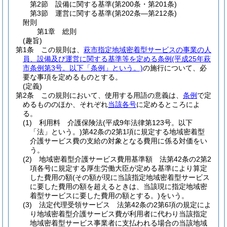
第2節
設備に関する基準
(第200条・第201条)
第3節
運営に関する基準
(第202条―第212条)
附則
第1章
総則
(趣旨)
第1条
この規則は、
萩市指定地域密着型サービスの事業の人
員、設備及び運営に関する基準等を定める条例
(平成25年萩
市条例第3号。以下「条例」という。)
の施行について、必
要な事項を定めるものとする。
(定義)
第2条
この規則において、使用する用語の意義は、
条例
で定
めるもののほか、それぞれ
当該各号
に定めるところによ
る。
(1)
利用料 介護保険法
(平成9年法律第123号。以下
「法」という。)
第42条の2第1項に規定する地域密着型
介護サービス費の支給の対象となる費用に係る対価をい
う。
(2)
地域密着型介護サービス費用基準額 法第42条の2第2
項各号に規定する厚生労働大臣が定める基準により算定
した費用の額
(その額が現に当該指定地域密着型サービス
に要した費用の額を超えるときは、当該現に指定地域密
着型サービスに要した費用の額とする。)
をいう。
(3)
法定代理受領サービス 法第42条の2第6項の規定によ
り地域密着型介護サービス費が利用者に代わり当該指定
地域密着型サービス事業者に支払われる場合の当該地域