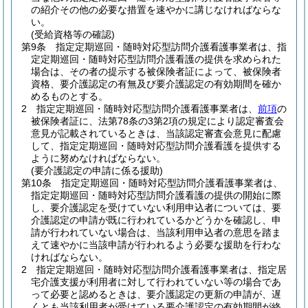
の紹介その他の必要な措置を速やかに講じなければならな
い。
(受給資格等の確認)
第9条
指定定期巡回・随時対応型訪問介護看護事業者は、指
定定期巡回・随時対応型訪問介護看護の提供を求められた
場合は、その者の提示する被保険者証によって、被保険者
資格、要介護認定の有無及び要介護認定の有効期間を確か
めるものとする。
2
指定定期巡回・随時対応型訪問介護看護事業者は、
前項
の
被保険者証に、法第78条の3第2項の規定により認定審査会
意見が記載されているときは、当該認定審査会意見に配慮
して、指定定期巡回・随時対応型訪問介護看護を提供する
ように努めなければならない。
(要介護認定の申請に係る援助)
第10条
指定定期巡回・随時対応型訪問介護看護事業者は、
指定定期巡回・随時対応型訪問介護看護の提供の開始に際
し、要介護認定を受けていない利用申込者については、要
介護認定の申請が既に行われているかどうかを確認し、申
請が行われていない場合は、当該利用申込者の意思を踏ま
えて速やかに当該申請が行われるよう必要な援助を行わな
ければならない。
2
指定定期巡回・随時対応型訪問介護看護事業者は、指定居
宅介護支援が利用者に対して行われていない等の場合であ
って必要と認めるときは、要介護認定の更新の申請が、遅
くとも当該利用者が受けている要介護認定の有効期間が終