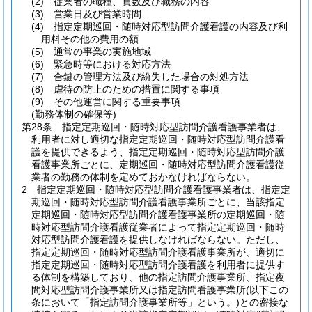
(2)
従業者の職種、員数及び職務の内容
(3)
営業日及び営業時間
(4)
指定定期巡回・随時対応型訪問介護看護の内容及び利
用料その他の費用の額
(5)
通常の事業の実施地域
(6)
緊急時等における対応方法
(7)
合鍵の管理方法及び紛失した場合の対処方法
(8)
虐待の防止のための措置に関する事項
(9)
その他運営に関する重要事項
(勤務体制の確保等)
第28条
指定定期巡回・随時対応型訪問介護看護事業者は、
利用者に対し適切な指定定期巡回・随時対応型訪問介護看
護を提供できるよう、指定定期巡回・随時対応型訪問介護
看護事業所ごとに、定期巡回・随時対応型訪問介護看護従
業者の勤務の体制を定めておかなければならない。
2
指定定期巡回・随時対応型訪問介護看護事業者は、指定定
期巡回・随時対応型訪問介護看護事業所ごとに、当該指定
定期巡回・随時対応型訪問介護看護事業所の定期巡回・随
時対応型訪問介護看護従業者によって指定定期巡回・随時
対応型訪問介護看護を提供しなければならない。
ただし、
指定定期巡回・随時対応型訪問介護看護事業所が、適切に
指定定期巡回・随時対応型訪問介護看護を利用者に提供す
る体制を構築しており、他の指定訪問介護事業所、指定夜
間対応型訪問介護事業所又は指定訪問看護事業所
(以下この
条において「指定訪問介護事業所等」という。)
との密接な