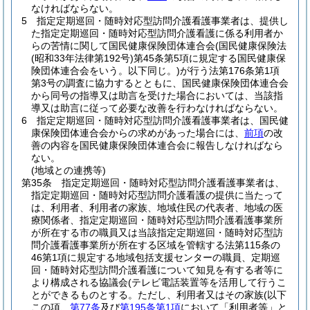
なければならない。
5
指定定期巡回・随時対応型訪問介護看護事業者は、提供し
た指定定期巡回・随時対応型訪問介護看護に係る利用者か
らの苦情に関して国民健康保険団体連合会
(国民健康保険法
(昭和33年法律第192号)
第45条第5項に規定する国民健康保
険団体連合会をいう。以下同じ。)
が行う法第176条第1項
第3号の調査に協力するとともに、国民健康保険団体連合会
から同号の指導又は助言を受けた場合においては、当該指
導又は助言に従って必要な改善を行わなければならない。
6
指定定期巡回・随時対応型訪問介護看護事業者は、国民健
康保険団体連合会からの求めがあった場合には、
前項
の改
善の内容を国民健康保険団体連合会に報告しなければなら
ない。
(地域との連携等)
第35条
指定定期巡回・随時対応型訪問介護看護事業者は、
指定定期巡回・随時対応型訪問介護看護の提供に当たって
は、利用者、利用者の家族、地域住民の代表者、地域の医
療関係者、指定定期巡回・随時対応型訪問介護看護事業所
が所在する市の職員又は当該指定定期巡回・随時対応型訪
問介護看護事業所が所在する区域を管轄する法第115条の
46第1項に規定する地域包括支援センターの職員、定期巡
回・随時対応型訪問介護看護について知見を有する者等に
より構成される協議会
(テレビ電話装置等を活用して行うこ
とができるものとする。ただし、利用者又はその家族
(以下
この項、
第77条
及び
第195条第1項
において「利用者等」と