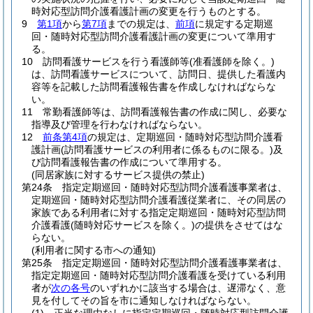
時対応型訪問介護看護計画の変更を行うものとする。
9
第1項
から
第7項
までの規定は、
前項
に規定する定期巡
回・随時対応型訪問介護看護計画の変更について準用す
る。
10
訪問看護サービスを行う看護師等
(准看護師を除く。)
は、訪問看護サービスについて、訪問日、提供した看護内
容等を記載した訪問看護報告書を作成しなければならな
い。
11
常勤看護師等は、訪問看護報告書の作成に関し、必要な
指導及び管理を行わなければならない。
12
前条第4項
の規定は、定期巡回・随時対応型訪問介護看
護計画
(訪問看護サービスの利用者に係るものに限る。)
及
び訪問看護報告書の作成について準用する。
(同居家族に対するサービス提供の禁止)
第24条
指定定期巡回・随時対応型訪問介護看護事業者は、
定期巡回・随時対応型訪問介護看護従業者に、その同居の
家族である利用者に対する指定定期巡回・随時対応型訪問
介護看護
(随時対応サービスを除く。)
の提供をさせてはな
らない。
(利用者に関する市への通知)
第25条
指定定期巡回・随時対応型訪問介護看護事業者は、
指定定期巡回・随時対応型訪問介護看護を受けている利用
者が
次の各号
のいずれかに該当する場合は、遅滞なく、意
見を付してその旨を市に通知しなければならない。