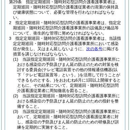
第29条
指定定期巡回・随時対応型訪問介護看護事業者は、
定期巡回・随時対応型訪問介護看護従業者の清潔の保持及
び健康状態について、必要な管理を行わなければならな
い。
2
指定定期巡回・随時対応型訪問介護看護事業者は、指定定
期巡回・随時対応型訪問介護看護事業所の設備及び備品等
について、衛生的な管理に努めなければならない。
3
指定定期巡回・随時対応型訪問介護看護事業者は、当該指
定定期巡回・随時対応型訪問介護看護事業所において感染
症が発生し、又はまん延しないように、
次の各号
に掲げる
措置を講じなければならない。
(1)
当該指定定期巡回・随時対応型訪問介護看護事業所に
おける感染症の予防及びまん延の防止のための対策を検
討する委員会
(テレビ電話装置その他の情報通信機器
(以
下「テレビ電話装置等」という。)
を活用して行うことが
できるものとする。)
をおおむね6月に1回以上開催すると
ともに、その結果について、定期巡回・随時対応型訪問
介護看護従業者に周知徹底を図ること。
(2)
当該指定定期巡回・随時対応型訪問介護看護事業所に
おける感染症の予防及びまん延の防止のための指針を整
備すること。
(3)
当該指定定期巡回・随時対応型訪問介護看護事業所に
おいて、定期巡回・随時対応型訪問介護看護従業者に対
し、感染症の予防及びまん延の防止のための研修及び訓
練を定期的に実施すること。