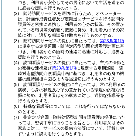
づき、利用者が安心してその居宅において生活を送るの
に必要な援助を行うものとする。
(2)
随時訪問サービスを適切に行うため、オペレーター
は、計画作成責任者及び定期巡回サービスを行う訪問介
護員等と密接に連携し、利用者の心身の状況、その置か
れている環境等の的確な把握に努め、利用者又はその家
族に対し、適切な相談及び助言を行うものとする。
(3)
随時訪問サービスの提供に当たっては、
第23条第1項
に規定する定期巡回・随時対応型訪問介護看護計画に基
づき、利用者からの随時の連絡に迅速に対応し、必要な
援助を行うものとする。
(4)
訪問看護サービスの提供に当たっては、主治の医師と
の密接な連携及び
第23条第1項
に規定する定期巡回・随
時対応型訪問介護看護計画に基づき、利用者の心身の機
能の維持回復を図るよう妥当適切に行うものとする。
(5)
訪問看護サービスの提供に当たっては、常に利用者の
病状、心身の状況及びその置かれている環境の的確な把
握に努め、利用者又はその家族に対し、適切な指導等を
行うものとする。
(6)
特殊な看護等については、これを行ってはならないも
のとする。
(7)
指定定期巡回・随時対応型訪問介護看護の提供に当た
っては、懇切丁寧に行うことを旨とし、利用者又はその
家族に対し、サービスの提供方法等について、理解しや
すいように説明を行うものとする。