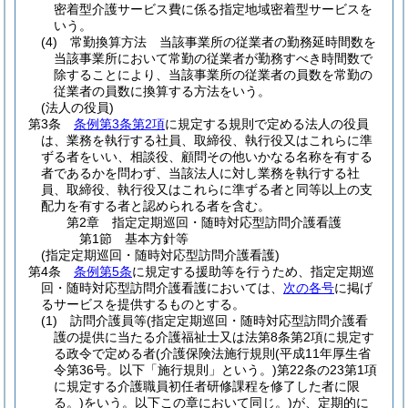
密着型介護サービス費に係る指定地域密着型サービスを
いう。
(4)
常勤換算方法 当該事業所の従業者の勤務延時間数を
当該事業所において常勤の従業者が勤務すべき時間数で
除することにより、当該事業所の従業者の員数を常勤の
従業者の員数に換算する方法をいう。
(法人の役員)
第3条
条例第3条第2項
に規定する規則で定める法人の役員
は、業務を執行する社員、取締役、執行役又はこれらに準
ずる者をいい、相談役、顧問その他いかなる名称を有する
者であるかを問わず、当該法人に対し業務を執行する社
員、取締役、執行役又はこれらに準ずる者と同等以上の支
配力を有する者と認められる者を含む。
第2章
指定定期巡回・随時対応型訪問介護看護
第1節
基本方針等
(指定定期巡回・随時対応型訪問介護看護)
第4条
条例第5条
に規定する援助等を行うため、指定定期巡
回・随時対応型訪問介護看護においては、
次の各号
に掲げ
るサービスを提供するものとする。
(1)
訪問介護員等
(指定定期巡回・随時対応型訪問介護看
護の提供に当たる介護福祉士又は法第8条第2項に規定す
る政令で定める者
(介護保険法施行規則
(平成11年厚生省
令第36号。以下「施行規則」という。)
第22条の23第1項
に規定する介護職員初任者研修課程を修了した者に限
る。)
をいう。以下この章において同じ。)
が、定期的に