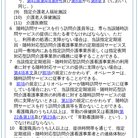
う。
第41条第4項第8号
及び
第5章
から
第8章
までにおいて
同じ。)
(9)
指定介護老人福祉施設
(10)
介護老人保健施設
(11)
介護医療院
6
随時訪問サービスを行う訪問介護員等は、専ら当該随時訪
問サービスの提供に当たる者でなければならない。
ただ
し、利用者の処遇に支障がない場合は、当該指定定期巡
回・随時対応型訪問介護看護事業所の定期巡回サービス又
は同一敷地内にある指定訪問介護事業所若しくは指定夜間
対応型訪問介護事業所の職務に従事することができる。
7
当該指定定期巡回・随時対応型訪問介護看護事業所の利用
者に対する随時対応サービスの提供に支障がない場合は、
第4項本文
及び
前項
の規定にかかわらず、オペレーターは、
随時訪問サービスに従事することができる。
8
前項
の規定によりオペレーターが随時訪問サービスに従事
している場合において、当該指定定期巡回・随時対応型訪
問介護看護事業所の利用者に対する随時訪問サービスの提
供に支障がないときは、
第1項
の規定にかかわらず、随時訪
問サービスを行う訪問介護員等を置かないことができる。
9
看護職員のうち1人以上は、常勤の保健師又は看護師
(
第
22条第1項
及び
第23条
において「常勤看護師等」という。)
でなければならない。
10
看護職員のうち1人以上は、提供時間帯を通じて、指定
定期巡回・随時対応型訪問介護看護事業者との連絡体制が