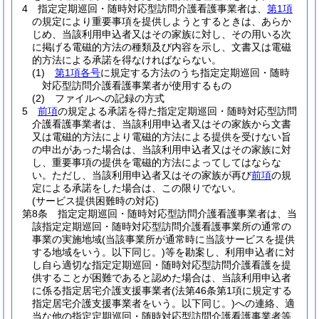
4
指定定期巡回・随時対応型訪問介護看護事業者は、
第1項
の規定により重要事項を提供しようとするときは、あらか
じめ、当該利用申込者又はその家族に対し、その用いる次
に掲げる電磁的方法の種類及び内容を示し、文書又は電磁
的方法による承諾を得なければならない。
(1)
第1項各号
に規定する方法のうち指定定期巡回・随時
対応型訪問介護看護事業者が使用するもの
(2)
ファイルへの記録の方式
5
前項
の規定よる承諾を得た指定定期巡回・随時対応型訪問
介護看護事業者は、当該利用申込者又はその家族から文書
又は電磁的方法により電磁的方法による提供を受けない旨
の申出があった場合は、当該利用申込者又はその家族に対
し、重要事項の提供を電磁的方法によってしてはならな
い。
ただし、当該利用申込者又はその家族が再び
前項
の規
定による承諾をした場合は、この限りでない。
(サービス提供困難時の対応)
第8条
指定定期巡回・随時対応型訪問介護看護事業者は、当
該指定定期巡回・随時対応型訪問介護看護事業所の通常の
事業の実施地域
(当該事業所が通常時に当該サービスを提供
する地域をいう。以下同じ。)
等を勘案し、利用申込者に対
し自ら適切な指定定期巡回・随時対応型訪問介護看護を提
供することが困難であると認めた場合は、当該利用申込者
に係る指定居宅介護支援事業者
(法第46条第1項に規定する
指定居宅介護支援事業者をいう。以下同じ。)
への連絡、適
当な他の指定定期巡回・随時対応型訪問介護看護事業者等