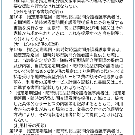
利用者に係る指定居宅介護支援事業者への連絡その他の必
要な援助を行わなければならない。
(身分を証する書類の携行)
第16条
指定定期巡回・随時対応型訪問介護看護事業者は、
定期巡回・随時対応型訪問介護看護従業者に身分を証する
書類を携行させ、面接時、初回訪問時及び利用者又はその
家族から求められたときは、これを提示すべき旨を指導し
なければならない。
(サービスの提供の記録)
第17条
指定定期巡回・随時対応型訪問介護看護事業者は、
指定定期巡回・随時対応型訪問介護看護を提供した際に
は、当該指定定期巡回・随時対応型訪問介護看護の提供日
及び内容、当該指定定期巡回・随時対応型訪問介護看護に
ついて法第42条の2第6項の規定により利用者に代わって支
払を受ける地域密着型介護サービス費の額その他必要な事
項を、利用者の居宅サービス計画を記載した書面又はこれ
に準ずる書面に記載しなければならない。
2
指定定期巡回・随時対応型訪問介護看護事業者は、指定定
期巡回・随時対応型訪問介護看護を提供した際には、提供
した具体的なサービスの内容等を記録するとともに、利用
者からの申出があった場合には、文書の交付その他適切な
方法により、その情報を利用者に対して提供しなければな
らない。
(利用料等の受領)
第18条
指定定期巡回・随時対応型訪問介護看護事業者は、