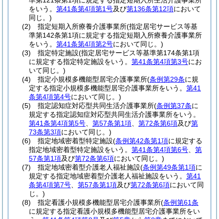
準第121条第1項に規定する指定短期入所生活介護事業所
をいう。
第41条第4項第1号
及び
第136条第12項
において
同じ。)
(2)
指定短期入所療養介護事業所
(指定居宅サービス等基
準第142条第1項に規定する指定短期入所療養介護事業所
をいう。
第41条第4項第2号
において同じ。)
(3)
指定特定施設
(指定居宅サービス等基準第174条第1項
に規定する指定特定施設をいう。
第41条第4項第3号
にお
いて同じ。)
(4)
指定小規模多機能型居宅介護事業所
(
条例第29条
に規
定する指定小規模多機能型居宅介護事業所をいう。
第41
条第4項第4号
において同じ。)
(5)
指定認知症対応型共同生活介護事業所
(
条例第37条
に
規定する指定認知症対応型共同生活介護事業所をいう。
第41条第4項第5号
、
第57条第1項
、
第72条第6項
及び
第
73条第3項
において同じ。)
(6)
指定地域密着型特定施設
(
条例第42条第1項
に規定する
指定地域密着型特定施設をいう。
第41条第4項第6号
、
第
57条第1項
及び
第72条第6項
において同じ。)
(7)
指定地域密着型介護老人福祉施設
(
条例第49条第1項
に
規定する指定地域密着型介護老人福祉施設をいう。
第41
条第4項第7号
、
第57条第1項
及び
第72条第6項
において同
じ。)
(8)
指定看護小規模多機能型居宅介護事業所
(
条例第61条
に規定する指定看護小規模多機能型居宅介護事業所をい