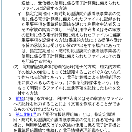
送信し、受信者の使用に係る電子計算機に備えられた
ファイルに記録する方法
イ
指定定期巡回・随時対応型訪問介護看護事業者の使
用に係る電子計算機に備えられたファイルに記録され
た重要事項を電気通信回線を通じて利用者申込者又は
その家族の閲覧に供し、当該利用申込者又はその家族
の使用に係る電子計算機に備えられたファイルに当該
重要事項を記録する方法
(電磁的方法による提供を受け
る旨の承諾又は受けない旨の申出をする場合にあって
は、指定定期巡回・随時対応型訪問介護看護事業者の
使用に係る電子計算機に備えられたファイルにその旨
を記録する方法)
(2)
電磁的記録媒体
(電磁的記録
(電子的方式、磁気的方式
その他人の知覚によっては認識することができない方式
で作られる記録であって、電子計算機による情報処理の
用に供されるものをいう。)
に係る記録媒体をいう。)
を
もって調製するファイルに重要事項を記録したものを交
付する方法
2
前項
に掲げる方法は、利用申込者又はその家族がファイル
への記録を出力することにより文書を作成することができ
るものでなければならない。
3
第1項第1号
の「電子情報処理組織」とは、指定定期巡
回・随時対応型訪問介護看護事業者の使用に係る電子計算
機と、利用申込者又はその家族の使用に係る電子計算機と
を電気通信回線で接続した電子情報処理組織をいう。