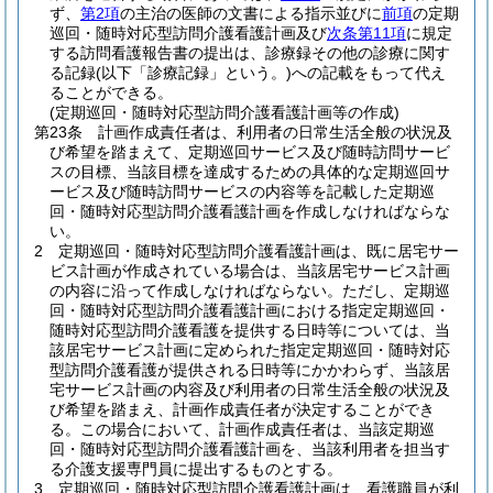
ず、
第2項
の主治の医師の文書による指示並びに
前項
の定期
巡回・随時対応型訪問介護看護計画及び
次条第11項
に規定
する訪問看護報告書の提出は、診療録その他の診療に関す
る記録
(以下「診療記録」という。)
への記載をもって代え
ることができる。
(定期巡回・随時対応型訪問介護看護計画等の作成)
第23条
計画作成責任者は、利用者の日常生活全般の状況及
び希望を踏まえて、定期巡回サービス及び随時訪問サービ
スの目標、当該目標を達成するための具体的な定期巡回サ
ービス及び随時訪問サービスの内容等を記載した定期巡
回・随時対応型訪問介護看護計画を作成しなければならな
い。
2
定期巡回・随時対応型訪問介護看護計画は、既に居宅サー
ビス計画が作成されている場合は、当該居宅サービス計画
の内容に沿って作成しなければならない。
ただし、定期巡
回・随時対応型訪問介護看護計画における指定定期巡回・
随時対応型訪問介護看護を提供する日時等については、当
該居宅サービス計画に定められた指定定期巡回・随時対応
型訪問介護看護が提供される日時等にかかわらず、当該居
宅サービス計画の内容及び利用者の日常生活全般の状況及
び希望を踏まえ、計画作成責任者が決定することができ
る。
この場合において、計画作成責任者は、当該定期巡
回・随時対応型訪問介護看護計画を、当該利用者を担当す
る介護支援専門員に提出するものとする。
3
定期巡回・随時対応型訪問介護看護計画は、看護職員が利