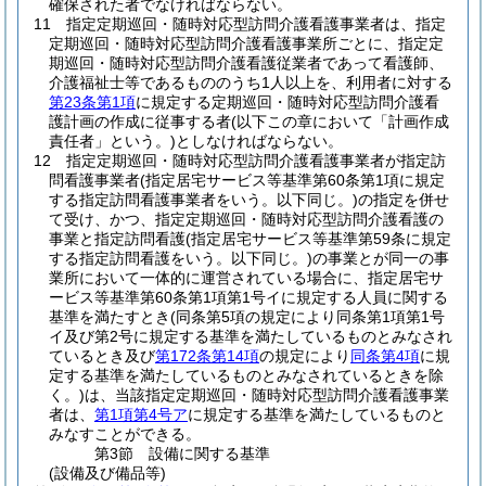
確保された者でなければならない。
11
指定定期巡回・随時対応型訪問介護看護事業者は、指定
定期巡回・随時対応型訪問介護看護事業所ごとに、指定定
期巡回・随時対応型訪問介護看護従業者であって看護師、
介護福祉士等であるもののうち1人以上を、利用者に対する
第23条第1項
に規定する定期巡回・随時対応型訪問介護看
護計画の作成に従事する者
(以下この章において「計画作成
責任者」という。)
としなければならない。
12
指定定期巡回・随時対応型訪問介護看護事業者が指定訪
問看護事業者
(指定居宅サービス等基準第60条第1項に規定
する指定訪問看護事業者をいう。以下同じ。)
の指定を併せ
て受け、かつ、指定定期巡回・随時対応型訪問介護看護の
事業と指定訪問看護
(指定居宅サービス等基準第59条に規定
する指定訪問看護をいう。以下同じ。)
の事業とが同一の事
業所において一体的に運営されている場合に、指定居宅サ
ービス等基準第60条第1項第1号イに規定する人員に関する
基準を満たすとき
(同条第5項の規定により同条第1項第1号
イ及び第2号に規定する基準を満たしているものとみなされ
ているとき及び
第172条第14項
の規定により
同条第4項
に規
定する基準を満たしているものとみなされているときを除
く。)
は、当該指定定期巡回・随時対応型訪問介護看護事業
者は、
第1項第4号ア
に規定する基準を満たしているものと
みなすことができる。
第3節
設備に関する基準
(設備及び備品等)