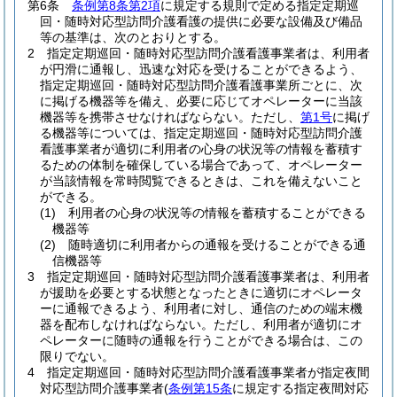
第6条
条例第8条第2項
に規定する規則で定める指定定期巡
回・随時対応型訪問介護看護の提供に必要な設備及び備品
等の基準は、次のとおりとする。
2
指定定期巡回・随時対応型訪問介護看護事業者は、利用者
が円滑に通報し、迅速な対応を受けることができるよう、
指定定期巡回・随時対応型訪問介護看護事業所ごとに、次
に掲げる機器等を備え、必要に応じてオペレーターに当該
機器等を携帯させなければならない。
ただし、
第1号
に掲げ
る機器等については、指定定期巡回・随時対応型訪問介護
看護事業者が適切に利用者の心身の状況等の情報を蓄積す
るための体制を確保している場合であって、オペレーター
が当該情報を常時閲覧できるときは、これを備えないこと
ができる。
(1)
利用者の心身の状況等の情報を蓄積することができる
機器等
(2)
随時適切に利用者からの通報を受けることができる通
信機器等
3
指定定期巡回・随時対応型訪問介護看護事業者は、利用者
が援助を必要とする状態となったときに適切にオペレータ
ーに通報できるよう、利用者に対し、通信のための端末機
器を配布しなければならない。
ただし、利用者が適切にオ
ペレーターに随時の通報を行うことができる場合は、この
限りでない。
4
指定定期巡回・随時対応型訪問介護看護事業者が指定夜間
対応型訪問介護事業者
(
条例第15条
に規定する指定夜間対応