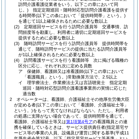
訪問介護看護従業者をいう。以下この章において同
じ。)
指定定期巡回・随時対応型訪問介護看護を提供す
る時間帯
(以下この条において「提供時間帯」という。)
を通じて1以上確保されるために必要な数以上
(2)
定期巡回サービスを行う訪問介護員等 交通事情、訪
問頻度等を勘案し、利用者に適切に定期巡回サービスを
提供するために必要な数以上
(3)
随時訪問サービスを行う訪問介護員等 提供時間帯を
通じて、随時訪問サービスの提供に当たる訪問介護員等
が1以上確保されるために必要な数以上
(4)
訪問看護サービスを行う看護師等 次に掲げる職種の
区分に応じ、それぞれ次に定める員数
ア
保健師、看護師又は准看護師
(以下この章において
「看護職員」という。)
常勤換算方法で、2.5以上
イ
理学療法士、作業療法士又は言語聴覚士 指定定期
巡回・随時対応型訪問介護看護事業所の実情に応じた
適当数
2
オペレーターは、看護師、介護福祉士その他厚生労働大臣
が定める者
(以下この章において「看護師、介護福祉士等」
という。)
をもって充てなければならない。
ただし、利用者
の処遇に支障がない場合であって、提供時間帯を通じて、
看護師、介護福祉士等又は
第1項第4号ア
の看護職員との連
携を確保しているときは、サービス提供責任者
(指定居宅サ
ービス等の事業の人員、設備及び運営に関する基準
(平成11
年厚生省令第37号。以下「指定居宅サービス等基準」とい