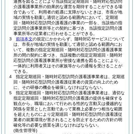
連携を図ることにより当該指定定期巡回・随時対応型訪問
介護看護事業所の効果的な運営を期待することができる場
合であって、利用者の処遇に支障がないときは、市長が地
域の実情を勘案し適切と認める範囲内において、定期巡
回・随時対応型訪問介護看護の事業の一部を、当該他の指
定訪問介護事業所等との契約に基づき、当該指定訪問介護
事業所等の従業者に行わせることができる。
3
前項本文
の規定にかかわらず、随時対応サービスについて
は、市長が地域の実情を勘案して適切と認める範囲内にお
いて、複数の指定定期巡回・随時対応型訪問介護看護事業
所の間の契約に基づき、当該複数の指定定期巡回・随時対
応型訪問介護看護事業所が密接な連携を図ることにより、
一体的に利用者又はその家族等からの通報を受けることが
できる。
4
指定定期巡回・随時対応型訪問介護看護事業者は、定期巡
回・随時対応型訪問介護看護従業者の資質の向上のため
に、その研修の機会を確保しなければならない。
5
指定定期巡回・随時対応型訪問介護看護事業者は、適切な
指定定期巡回・随時対応型訪問介護看護の提供を確保する
観点から、職場において行われる性的な言動又は優越的な
関係を背景とした言動であって業務上必要かつ相当な範囲
を超えたものにより定期巡回・随時対応型訪問介護看護従
業者の就業環境が害されることを防止するための方針の明
確化等の必要な措置を講じなければならない。
(衛生管理等)