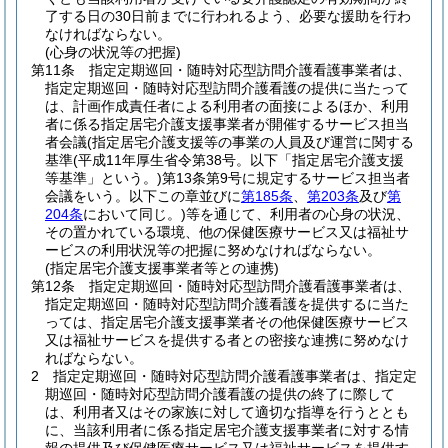
了する日の30日前までに行われるよう、必要な援助を行わ
なければならない。
(心身の状況等の把握)
第11条
指定定期巡回・随時対応型訪問介護看護事業者は、
指定定期巡回・随時対応型訪問介護看護の提供に当たって
は、計画作成責任者による利用者の面接によるほか、利用
者に係る指定居宅介護支援事業者が開催するサービス担当
者会議
(指定居宅介護支援等の事業の人員及び運営に関する
基準
(平成11年厚生省令第38号。以下「指定居宅介護支援
等基準」という。)
第13条第9号に規定するサービス担当者
会議をいう。以下この章並びに
第185条
、
第203条
及び
第
204条
において同じ。)
等を通じて、利用者の心身の状況、
その置かれている環境、他の保健医療サービス又は福祉サ
ービスの利用状況等の把握に努めなければならない。
(指定居宅介護支援事業者等との連携)
第12条
指定定期巡回・随時対応型訪問介護看護事業者は、
指定定期巡回・随時対応型訪問介護看護を提供するに当た
っては、指定居宅介護支援事業者その他保健医療サービス
又は福祉サービスを提供する者との密接な連携に努めなけ
ればならない。
2
指定定期巡回・随時対応型訪問介護看護事業者は、指定定
期巡回・随時対応型訪問介護看護の提供の終了に際して
は、利用者又はその家族に対して適切な指導を行うととも
に、当該利用者に係る指定居宅介護支援事業者に対する情