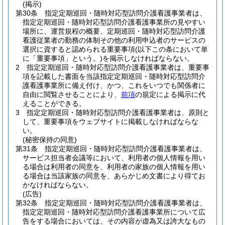
(掲示)
第30条
指定定期巡回・随時対応型訪問介護看護事業者は、
指定定期巡回・随時対応型訪問介護看護事業所の見やすい
場所に、運営規程の概要、定期巡回・随時対応型訪問介護
看護従業者の勤務の体制その他の利用申込者のサービスの
選択に資すると認められる重要事項
(以下この条において単
に「重要事項」という。)
を掲示しなければならない。
2
指定定期巡回・随時対応型訪問介護看護事業者は、重要事
項を記載した書面を当該指定定期巡回・随時対応型訪問介
護看護事業所に備え付け、かつ、これをいつでも関係者に
自由に閲覧させることにより、
前項
の規定による掲示に代
えることができる。
3
指定定期巡回・随時対応型訪問介護看護事業者は、原則と
して、重要事項をウェブサイトに掲載しなければならな
い。
(秘密保持の同意)
第31条
指定定期巡回・随時対応型訪問介護看護事業者は、
サービス担当者会議等において、利用者の個人情報を用い
る場合は利用者の同意を、利用者の家族の個人情報を用い
る場合は当該家族の同意を、あらかじめ文書により得てお
かなければならない。
(広告)
第32条
指定定期巡回・随時対応型訪問介護看護事業者は、
指定定期巡回・随時対応型訪問介護看護事業所について広
告をする場合においては、その内容が虚為又は誇大なもの