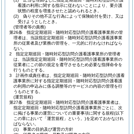
(1)
正当な理由なしに指定定期巡回・随時対応型訪問介護
看護の利用に関する指示に従わないことにより、要介護
状態の程度を増進させたと認められるとき。
(2)
偽りその他不正な行為によって保険給付を受け、又は
受けようとしたとき。
(管理者等の責務)
第26条
指定定期巡回・随時対応型訪問介護看護事業所の管
理者は、当該指定定期巡回・随時対応型訪問介護看護事業
所の従業者及び業務の管理を、一元的に行わなければなら
ない。
2
指定定期巡回・随時対応型訪問介護看護事業所の管理者
は、当該指定定期巡回・随時対応型訪問介護看護事業所の
従業者にこの節の規定を遵守させるため必要な指揮命令を
行うものとする。
3
計画作成責任者は、指定定期巡回・随時対応型訪問介護看
護事業所に対する指定定期巡回・随時対応型訪問介護看護
の利用の申込みに係る調整等のサービスの内容の管理を行
うものとする。
(運営規程)
第27条
指定定期巡回・随時対応型訪問介護看護事業者は、
指定定期巡回・随時対応型訪問介護看護事業所ごとに、次
に掲げる事業の運営についての重要事項に関する規程
(以下
この章において「運営規程」という。)
を定めておかなけれ
ばならない。
(1)
事業の目的及び運営の方針