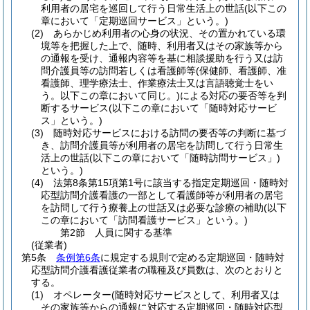
利用者の居宅を巡回して行う日常生活上の世話
(以下この
章において「定期巡回サービス」という。)
(2)
あらかじめ利用者の心身の状況、その置かれている環
境等を把握した上で、随時、利用者又はその家族等から
の通報を受け、通報内容等を基に相談援助を行う又は訪
問介護員等の訪問若しくは看護師等
(保健師、看護師、准
看護師、理学療法士、作業療法士又は言語聴覚士をい
う。以下この章において同じ。)
による対応の要否等を判
断するサービス
(以下この章において「随時対応サービ
ス」という。)
(3)
随時対応サービスにおける訪問の要否等の判断に基づ
き、訪問介護員等が利用者の居宅を訪問して行う日常生
活上の世話
(以下この章において「随時訪問サービス」)
という。)
(4)
法第8条第15項第1号に該当する指定定期巡回・随時対
応型訪問介護看護の一部として看護師等が利用者の居宅
を訪問して行う療養上の世話又は必要な診療の補助
(以下
この章において「訪問看護サービス」という。)
第2節
人員に関する基準
(従業者)
第5条
条例第6条
に規定する規則で定める定期巡回・随時対
応型訪問介護看護従業者の職種及び員数は、次のとおりと
する。
(1)
オペレーター
(随時対応サービスとして、利用者又は
その家族等からの通報に対応する定期巡回・随時対応型