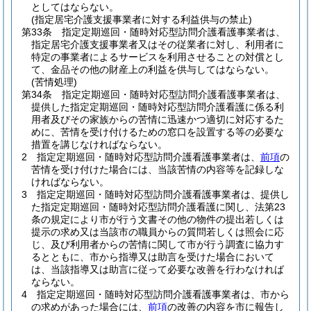
としてはならない。
(指定居宅介護支援事業者に対する利益供与の禁止)
第33条
指定定期巡回・随時対応型訪問介護看護事業者は、
指定居宅介護支援事業者又はその従業者に対し、利用者に
特定の事業者によるサービスを利用させることの対償とし
て、金品その他の財産上の利益を供与してはならない。
(苦情処理)
第34条
指定定期巡回・随時対応型訪問介護看護事業者は、
提供した指定定期巡回・随時対応型訪問介護看護に係る利
用者及びその家族からの苦情に迅速かつ適切に対応するた
めに、苦情を受け付けるための窓口を設置する等の必要な
措置を講じなければならない。
2
指定定期巡回・随時対応型訪問介護看護事業者は、
前項
の
苦情を受け付けた場合には、当該苦情の内容等を記録しな
ければならない。
3
指定定期巡回・随時対応型訪問介護看護事業者は、提供し
た指定定期巡回・随時対応型訪問介護看護に関し、法第23
条の規定により市が行う文書その他の物件の提出若しくは
提示の求め又は当該市の職員からの質問若しくは照会に応
じ、及び利用者からの苦情に関して市が行う調査に協力す
るとともに、市から指導又は助言を受けた場合において
は、当該指導又は助言に従って必要な改善を行わなければ
ならない。
4
指定定期巡回・随時対応型訪問介護看護事業者は、市から
の求めがあった場合には、
前項
の改善の内容を市に報告し