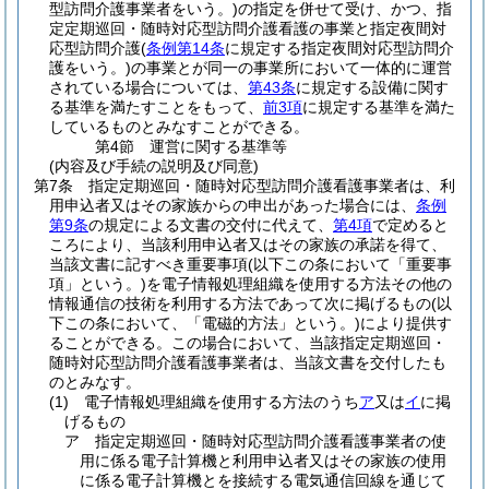
型訪問介護事業者をいう。)
の指定を併せて受け、かつ、指
定定期巡回・随時対応型訪問介護看護の事業と指定夜間対
応型訪問介護
(
条例第14条
に規定する指定夜間対応型訪問介
護をいう。)
の事業とが同一の事業所において一体的に運営
されている場合については、
第43条
に規定する設備に関す
る基準を満たすことをもって、
前3項
に規定する基準を満た
しているものとみなすことができる。
第4節
運営に関する基準等
(内容及び手続の説明及び同意)
第7条
指定定期巡回・随時対応型訪問介護看護事業者は、利
用申込者又はその家族からの申出があった場合には、
条例
第9条
の規定による文書の交付に代えて、
第4項
で定めると
ころにより、当該利用申込者又はその家族の承諾を得て、
当該文書に記すべき重要事項
(以下この条において「重要事
項」という。)
を電子情報処理組織を使用する方法その他の
情報通信の技術を利用する方法であって次に掲げるもの
(以
下この条において、「電磁的方法」という。)
により提供す
ることができる。
この場合において、当該指定定期巡回・
随時対応型訪問介護看護事業者は、当該文書を交付したも
のとみなす。
(1)
電子情報処理組織を使用する方法のうち
ア
又は
イ
に掲
げるもの
ア
指定定期巡回・随時対応型訪問介護看護事業者の使
用に係る電子計算機と利用申込者又はその家族の使用
に係る電子計算機とを接続する電気通信回線を通じて