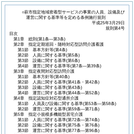
○萩市指定地域密着型サービスの事業の人員、設備及び
運営に関する基準等を定める条例施行規則
平成25年3月29日
規則第4号
目次
第1章
総則
(第1条―第3条)
第2章
指定定期巡回・随時対応型訪問介護看護
第1節
基本方針等
(第4条)
第2節
人員に関する基準
(第5条)
第3節
設備に関する基準
(第6条)
第4節
運営に関する基準等
(第7条―第39条)
第3章
指定夜間対応型訪問介護
第1節
基本方針等
(第40条)
第2節
人員に関する基準
(第41条・第42条)
第3節
設備に関する基準
(第43条)
第4節
運営に関する基準
(第44条―第52条)
第4章
指定認知症対応型通所介護
第1節
人員及び設備に関する基準
(第53条―第58条)
第2節
運営に関する基準
(第59条―第71条)
第5章
指定小規模多機能型居宅介護
第1節
人員に関する基準
(第72条―第74条)
第2節
設備に関する基準
(第75条・第76条)
第3節
運営に関する基準
(第77条―第96条)