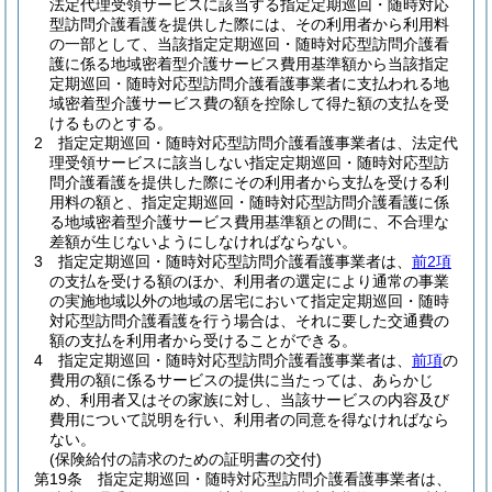
法定代理受領サービスに該当する指定定期巡回・随時対応
型訪問介護看護を提供した際には、その利用者から利用料
の一部として、当該指定定期巡回・随時対応型訪問介護看
護に係る地域密着型介護サービス費用基準額から当該指定
定期巡回・随時対応型訪問介護看護事業者に支払われる地
域密着型介護サービス費の額を控除して得た額の支払を受
けるものとする。
2
指定定期巡回・随時対応型訪問介護看護事業者は、法定代
理受領サービスに該当しない指定定期巡回・随時対応型訪
問介護看護を提供した際にその利用者から支払を受ける利
用料の額と、指定定期巡回・随時対応型訪問介護看護に係
る地域密着型介護サービス費用基準額との間に、不合理な
差額が生じないようにしなければならない。
3
指定定期巡回・随時対応型訪問介護看護事業者は、
前2項
の支払を受ける額のほか、利用者の選定により通常の事業
の実施地域以外の地域の居宅において指定定期巡回・随時
対応型訪問介護看護を行う場合は、それに要した交通費の
額の支払を利用者から受けることができる。
4
指定定期巡回・随時対応型訪問介護看護事業者は、
前項
の
費用の額に係るサービスの提供に当たっては、あらかじ
め、利用者又はその家族に対し、当該サービスの内容及び
費用について説明を行い、利用者の同意を得なければなら
ない。
(保険給付の請求のための証明書の交付)
第19条
指定定期巡回・随時対応型訪問介護看護事業者は、