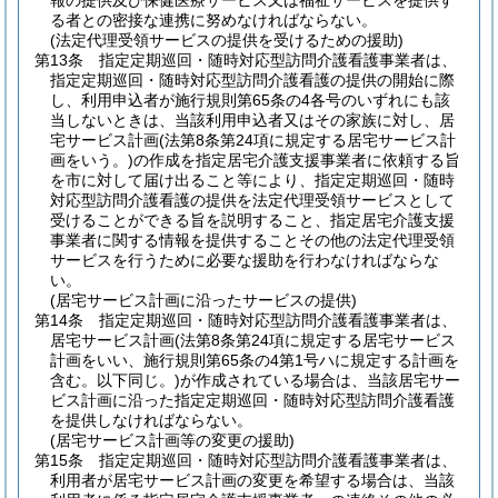
報の提供及び保健医療サービス又は福祉サービスを提供す
る者との密接な連携に努めなければならない。
(法定代理受領サービスの提供を受けるための援助)
第13条
指定定期巡回・随時対応型訪問介護看護事業者は、
指定定期巡回・随時対応型訪問介護看護の提供の開始に際
し、利用申込者が施行規則第65条の4各号のいずれにも該
当しないときは、当該利用申込者又はその家族に対し、居
宅サービス計画
(法第8条第24項に規定する居宅サービス計
画をいう。)
の作成を指定居宅介護支援事業者に依頼する旨
を市に対して届け出ること等により、指定定期巡回・随時
対応型訪問介護看護の提供を法定代理受領サービスとして
受けることができる旨を説明すること、指定居宅介護支援
事業者に関する情報を提供することその他の法定代理受領
サービスを行うために必要な援助を行わなければならな
い。
(居宅サービス計画に沿ったサービスの提供)
第14条
指定定期巡回・随時対応型訪問介護看護事業者は、
居宅サービス計画
(法第8条第24項に規定する居宅サービス
計画をいい、施行規則第65条の4第1号ハに規定する計画を
含む。以下同じ。)
が作成されている場合は、当該居宅サー
ビス計画に沿った指定定期巡回・随時対応型訪問介護看護
を提供しなければならない。
(居宅サービス計画等の変更の援助)
第15条
指定定期巡回・随時対応型訪問介護看護事業者は、
利用者が居宅サービス計画の変更を希望する場合は、当該