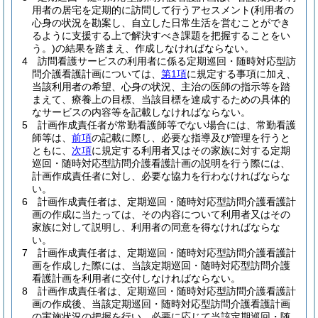
用者の居宅を定期的に訪問して行うアセスメント
(利用者の
心身の状況を勘案し、自立した日常生活を営むことができ
るように支援する上で解決すべき課題を把握することをい
う。)
の結果を踏まえ、作成しなければならない。
4
訪問看護サービスの利用者に係る定期巡回・随時対応型訪
問介護看護計画については、
第1項
に規定する事項に加え、
当該利用者の希望、心身の状況、主治の医師の指示等を踏
まえて、療養上の目標、当該目標を達成するための具体的
なサービスの内容等を記載しなければならない。
5
計画作成責任者が常勤看護師等でない場合には、常勤看護
師等は、
前項
の記載に際し、必要な指導及び管理を行うと
ともに、
次項
に規定する利用者又はその家族に対する定期
巡回・随時対応型訪問介護看護計画の説明を行う際には、
計画作成責任者に対し、必要な協力を行わなければならな
い。
6
計画作成責任者は、定期巡回・随時対応型訪問介護看護計
画の作成に当たっては、その内容について利用者又はその
家族に対して説明し、利用者の同意を得なければならな
い。
7
計画作成責任者は、定期巡回・随時対応型訪問介護看護計
画を作成した際には、当該定期巡回・随時対応型訪問介護
看護計画を利用者に交付しなければならない。
8
計画作成責任者は、定期巡回・随時対応型訪問介護看護計
画の作成後、当該定期巡回・随時対応型訪問介護看護計画
の実施状況の把握を行い、必要に応じて当該定期巡回・随