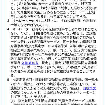
う。)
第5条第2項のサービス提供責任者をいう。以下同
じ。)
の業務に1年以上
(特に業務に従事した経験が必要な者
として厚生労働大臣が定めるものにあっては、3年以上)
従
事した経験を有する者をもって充てることができる。
3
オペレーターのうち1人以上は、常勤の看護師、介護福祉
士等でなければならない。
4
オペレーターは専らその職務に従事する者でなければなら
ない。
ただし、利用者の処遇に支障がない場合は、当該指
定定期巡回・随時対応型訪問介護看護事業所の定期巡回サ
ービス若しくは訪問看護サービス、同一敷地内の指定訪問
介護事業所
(指定居宅サービス等基準第5条第1項に規定する
指定訪問介護事業所をいう。以下同じ。)
、指定訪問看護事
業所
(指定居宅サービス等基準第60条第1項に規定する指定
訪問看護事業所をいう。)
若しくは指定夜間対応型訪問介護
事業所
(
条例第15条
に規定する指定夜間対応型訪問介護事業
所をいう。以下この条において同じ。)
の職務又は利用者以
外の者からの通報を受け付ける業務に従事することができ
る。
5
指定定期巡回・随時対応型訪問介護看護事業所の同一敷地
内に次に掲げるいずれかの施設等がある場合において、当
該施設等の入所者等の処遇に支障がない場合は、
前項本文
の規定にかかわらず、当該施設等の職員をオペレーターと
して充てることができる。
(1)
指定短期入所生活介護事業所
(指定居宅サービス等基