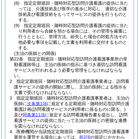
(8)
指定定期巡回・随時対応型訪問介護看護の提供に当た
っては、介護技術及び医学の進歩に対応し、適切な介護
技術及び看護技術をもってサービスの提供を行うものと
する。
(9)
指定定期巡回・随時対応型訪問介護看護の提供に当た
り利用者から合鍵を預かる場合には、その管理を厳重に
行うとともに、管理方法、紛失した場合の対処方法その
他必要な事項を記載した文書を利用者に交付するものと
する。
(主治の医師との関係)
第22条
指定定期巡回・随時対応型訪問介護看護事業所の常
勤看護師等は、主治の医師の指示に基づき適切な訪問看護
サービスが行われるよう必要な管理をしなければならな
い。
2
指定定期巡回・随時対応型訪問介護看護事業者は、訪問看
護サービスの提供の開始に際し、主治の医師による指示を
文書で受けなければならない。
3
指定定期巡回・随時対応型訪問介護看護事業者は、主治の
医師に
次条第1項
に規定する定期巡回・随時対応型訪問介護
看護計画
(訪問看護サービスの利用者に係るものに限る。)
及び
同条第11項
に規定する訪問看護報告書を提出し、訪問
看護サービスの提供に当たって主治の医師との密接な連携
を図らなければならない。
4
医療機関が当該指定定期巡回・随時対応型訪問介護看護事
業所を運営する場合にあっては、
前2項
の規定にかかわら