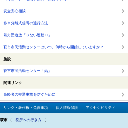
安全安心相談
歩車分離式信号の通行方法
暴力団追放『３ない運動+1』
萩市市民活動センターはいつ、何時から開館していますか？
施設
萩市市民活動センター「結」
関連リンク
高齢者の交通事故を防ぐために
リンク・著作権・免責事項
個人情報保護
アクセシビリティ
萩市
（
役所への行き方
）