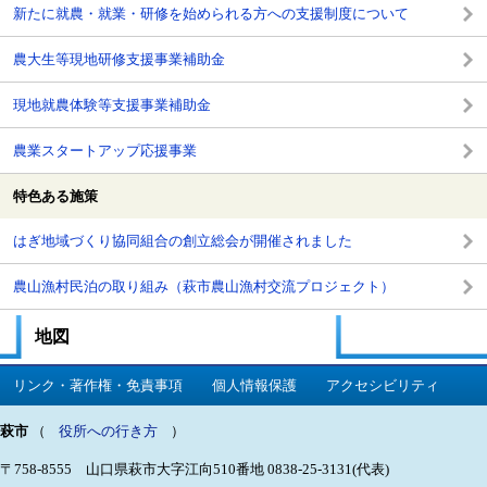
新たに就農・就業・研修を始められる方への支援制度について
農大生等現地研修支援事業補助金
現地就農体験等支援事業補助金
農業スタートアップ応援事業
特色ある施策
はぎ地域づくり協同組合の創立総会が開催されました
農山漁村民泊の取り組み（萩市農山漁村交流プロジェクト）
地図
リンク・著作権・免責事項
個人情報保護
アクセシビリティ
萩市
（
役所への行き方
）
〒758-8555 山口県萩市大字江向510番地
0838-25-3131(代表)