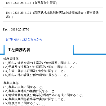
Tel：0838-25-4192（有害鳥獣対策室）
Tel：0838-25-4192（萩阿武地域鳥獣被害防止対策協議会（萩市農政
課））
Fax：0838-25-3770
お問い合わせはこちらから
主な業務内容
総務管理係
(１)部内の連絡会議の主宰及び連絡調整に関すること。
(２)予算及び決算並びに経理及び契約に関すること。
(３)主管に属する証明及び統計に関すること。
(４)部内の他の課及び係の所管に属さないこと。
農業振興係
(１)農業の振興に関すること。
(２)農業振興地域の整備に関すること。
(３)地域営農組織及び農業関係諸団体の育成に関すること。
(４)農業振興関係諸事業の実施に関すること。
(５)制度資金に関すること。