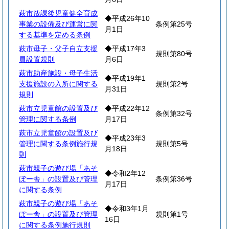
萩市放課後児童健全育成
◆平成26年10
事業の設備及び運営に関
条例第25号
月1日
する基準を定める条例
萩市母子・父子自立支援
◆平成17年3
規則第80号
員設置規則
月6日
萩市助産施設・母子生活
◆平成19年1
支援施設の入所に関する
規則第2号
月31日
規則
萩市立児童館の設置及び
◆平成22年12
条例第32号
管理に関する条例
月17日
萩市立児童館の設置及び
◆平成23年3
管理に関する条例施行規
規則第5号
月18日
則
萩市親子の遊び場「あそ
◆令和2年12
ぼー舎」の設置及び管理
条例第36号
月17日
に関する条例
萩市親子の遊び場「あそ
◆令和3年1月
ぼー舎」の設置及び管理
規則第1号
16日
に関する条例施行規則