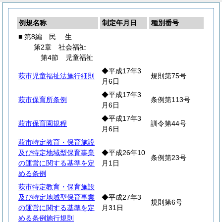
例規名称
制定年月日
種別番号
■ 第8編
民
生
第2章 社会福祉
第4節 児童福祉
◆平成17年3
萩市児童福祉法施行細則
規則第75号
月6日
◆平成17年3
萩市保育所条例
条例第113号
月6日
◆平成17年3
萩市保育園規程
訓令第44号
月6日
萩市特定教育・保育施設
及び特定地域型保育事業
◆平成26年10
条例第23号
の運営に関する基準を定
月1日
める条例
萩市特定教育・保育施設
及び特定地域型保育事業
◆平成27年3
規則第6号
の運営に関する基準を定
月31日
める条例施行規則