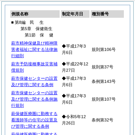
例規名称
制定年月日
種別番号
■ 第8編
民
生
第5章 保健衛生
第1節
保
健
萩市精神保健及び精神障
◆平成17年3
害者福祉に関する法律施
規則第106号
月6日
行細則
萩市予防接種事故災害補
◆平成22年12
規則第37号
償規則
月27日
萩市保健センターの設置
◆平成17年3
条例第143号
及び管理に関する条例
月6日
萩市保健センターの設置
◆平成17年3
及び管理に関する条例施
規則第107号
月6日
行規則
萩保健医療圏に勤務する
◆令和5年12
看護師等の住宅の設置及
条例第32号
月26日
び管理に関する条例
萩保健医療圏に勤務する