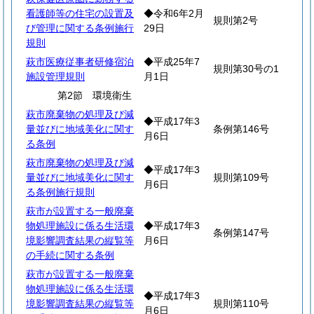
看護師等の住宅の設置及
◆令和6年2月
規則第2号
び管理に関する条例施行
29日
規則
萩市医療従事者研修宿泊
◆平成25年7
規則第30号の1
施設管理規則
月1日
第2節 環境衛生
萩市廃棄物の処理及び減
◆平成17年3
量並びに地域美化に関す
条例第146号
月6日
る条例
萩市廃棄物の処理及び減
◆平成17年3
量並びに地域美化に関す
規則第109号
月6日
る条例施行規則
萩市が設置する一般廃棄
物処理施設に係る生活環
◆平成17年3
条例第147号
境影響調査結果の縦覧等
月6日
の手続に関する条例
萩市が設置する一般廃棄
物処理施設に係る生活環
◆平成17年3
境影響調査結果の縦覧等
規則第110号
月6日