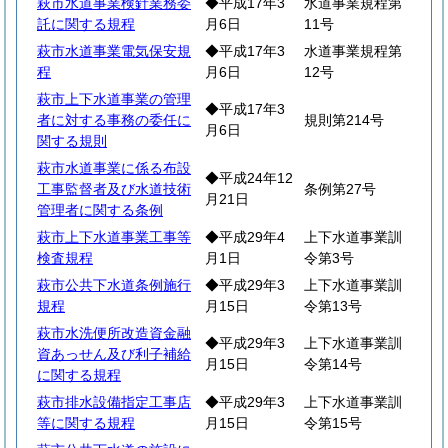
萩市水道事業検針業務委
◆平成17年3
水道事業規程第
託に関する規程
月6日
11号
萩市水道事業電気保安規
◆平成17年3
水道事業規程第
程
月6日
12号
萩市上下水道事業の管理
◆平成17年3
者に対する事務の委任に
規則第214号
月6日
関する規則
萩市水道事業に係る布設
◆平成24年12
工事監督者及び水道技術
条例第27号
月21日
管理者に関する条例
萩市上下水道事業工事等
◆平成29年4
上下水道事業訓
検査規程
月1日
令第3号
萩市公共下水道条例施行
◆平成29年3
上下水道事業訓
規程
月15日
令第13号
萩市水洗便所改造資金融
◆平成29年3
上下水道事業訓
資あっせん及び利子補給
月15日
令第14号
に関する規程
萩市排水設備指定工事店
◆平成29年3
上下水道事業訓
等に関する規程
月15日
令第15号