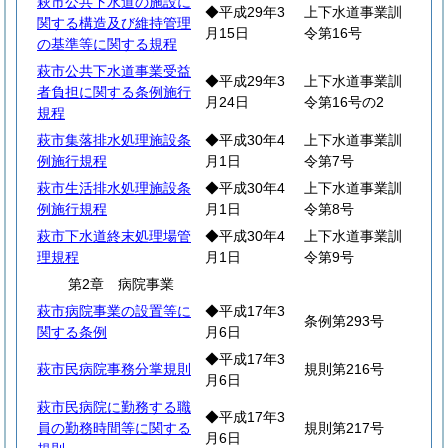
萩市公共下水道の施設に
◆平成29年3
上下水道事業訓
関する構造及び維持管理
月15日
令第16号
の基準等に関する規程
萩市公共下水道事業受益
◆平成29年3
上下水道事業訓
者負担に関する条例施行
月24日
令第16号の2
規程
萩市集落排水処理施設条
◆平成30年4
上下水道事業訓
例施行規程
月1日
令第7号
萩市生活排水処理施設条
◆平成30年4
上下水道事業訓
例施行規程
月1日
令第8号
萩市下水道終末処理場管
◆平成30年4
上下水道事業訓
理規程
月1日
令第9号
第2章 病院事業
萩市病院事業の設置等に
◆平成17年3
条例第293号
関する条例
月6日
◆平成17年3
萩市民病院事務分掌規則
規則第216号
月6日
萩市民病院に勤務する職
◆平成17年3
員の勤務時間等に関する
規則第217号
月6日