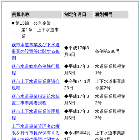
例規名称
制定年月日
種別番号
■ 第13編 公営企業
第1章 上下水道事
業
萩市水道事業及び下水道
◆平成17年3
事業の設置等に関する条
条例第288号
月6日
例
萩市水道給水条例施行規
◆平成17年3
水道事業規程第
程
月6日
1号
萩市上下水道事業審議会
◆令和7年1月
上下水道事業訓
規程
23日
令第2号
萩市水道事業指定給水装
◆平成17年3
水道事業規程第
置工事事業者規程
月6日
2号
萩市上下水道事業管理規
◆平成17年3
水道事業規程第
程
月6日
3号
上下水道事業管理者の権
限を行う市長が保有する
◆令和5年4月
上下水道事業訓
個人情報の保護に関する
1日
令第2号