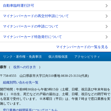
自動車臨時運行許可
マイナンバーカードの再交付申請について
マイナンバーカードの申請について
マイナンバーカード特急発行について
マイナンバーカードの一覧を見る
リンク・著作権・免責事項
個人情報保護
アクセシビリティ
萩市
（
役所への行き方
）
〒758-8555 山口県萩市大字江向510番地
0838-25-3131(代表)
組織別問い合わせ先一覧
開庁時間：午前8時30分から午後5時15分（土曜、日曜、祝日及び年末年始を
除く）
※出生、死亡などの戸籍の届出は、土曜、日曜、祝日などの閉庁時で
も宿直で受付しています。
※木曜日（平日）は、午後７時まで窓口業務を実
施しています。
窓口業務の時間延長についてはこちら