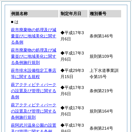
例規名称
制定年月日
種別番号
■ は
萩市廃棄物の処理及び減
◆平成17年3
量並びに地域美化に関す
条例第146号
月6日
る条例
萩市廃棄物の処理及び減
◆平成17年3
量並びに地域美化に関す
規則第109号
月6日
る条例施行規則
萩市排水設備指定工事店
◆平成29年3
上下水道事業訓
等に関する規程
月15日
令第15号
萩アクティビティパーク
◆平成17年3
の設置及び管理に関する
条例第219号
月6日
条例
萩アクティビティパーク
◆平成17年3
の設置及び管理に関する
規則第164号
月6日
条例施行規則
萩阿武川温泉公園の設置
◆平成17年3
条例第214号
及び管理に関する条例
月6日