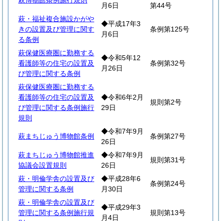
萩博物館条例施行規則
月6日
第44号
萩・福祉複合施設かがや
◆平成17年3
きの設置及び管理に関す
条例第125号
月6日
る条例
萩保健医療圏に勤務する
◆令和5年12
看護師等の住宅の設置及
条例第32号
月26日
び管理に関する条例
萩保健医療圏に勤務する
看護師等の住宅の設置及
◆令和6年2月
規則第2号
び管理に関する条例施行
29日
規則
◆令和7年9月
萩まちじゅう博物館条例
条例第27号
26日
萩まちじゅう博物館推進
◆令和7年9月
規則第31号
協議会設置規則
26日
萩・明倫学舎の設置及び
◆平成28年6
条例第24号
管理に関する条例
月30日
萩・明倫学舎の設置及び
◆平成29年3
管理に関する条例施行規
規則第13号
月4日